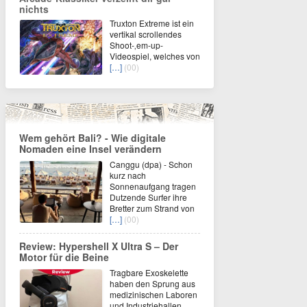
nichts
Truxton Extreme ist ein
vertikal scrollendes
Shoot-‚em-up-
Videospiel, welches von
[…]
(00)
Wem gehört Bali? - Wie digitale
Nomaden eine Insel verändern
Canggu (dpa) - Schon
kurz nach
Sonnenaufgang tragen
Dutzende Surfer ihre
Bretter zum Strand von
[…]
(00)
Review: Hypershell X Ultra S – Der
Motor für die Beine
Tragbare Exoskelette
haben den Sprung aus
medizinischen Laboren
und Industriehallen