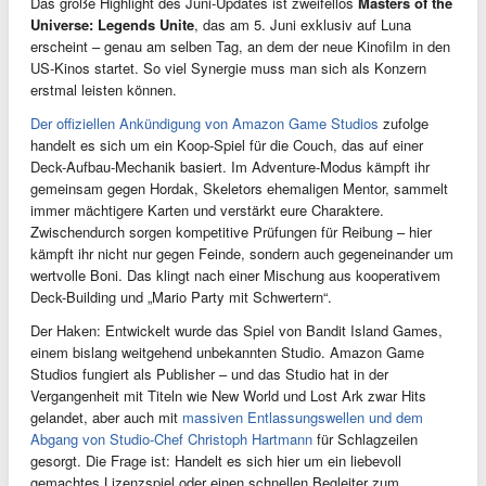
Das große Highlight des Juni-Updates ist zweifellos
Masters of the
Universe: Legends Unite
, das am 5. Juni exklusiv auf Luna
erscheint – genau am selben Tag, an dem der neue Kinofilm in den
US-Kinos startet. So viel Synergie muss man sich als Konzern
erstmal leisten können.
Der offiziellen Ankündigung von Amazon Game Studios
zufolge
handelt es sich um ein Koop-Spiel für die Couch, das auf einer
Deck-Aufbau-Mechanik basiert. Im Adventure-Modus kämpft ihr
gemeinsam gegen Hordak, Skeletors ehemaligen Mentor, sammelt
immer mächtigere Karten und verstärkt eure Charaktere.
Zwischendurch sorgen kompetitive Prüfungen für Reibung – hier
kämpft ihr nicht nur gegen Feinde, sondern auch gegeneinander um
wertvolle Boni. Das klingt nach einer Mischung aus kooperativem
Deck-Building und „Mario Party mit Schwertern“.
Der Haken: Entwickelt wurde das Spiel von Bandit Island Games,
einem bislang weitgehend unbekannten Studio. Amazon Game
Studios fungiert als Publisher – und das Studio hat in der
Vergangenheit mit Titeln wie New World und Lost Ark zwar Hits
gelandet, aber auch mit
massiven Entlassungswellen und dem
Abgang von Studio-Chef Christoph Hartmann
für Schlagzeilen
gesorgt. Die Frage ist: Handelt es sich hier um ein liebevoll
gemachtes Lizenzspiel oder einen schnellen Begleiter zum