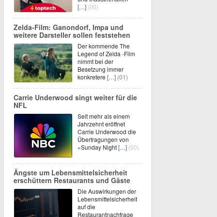
[…]
(00)
Zelda-Film: Ganondorf, Impa und
weitere Darsteller sollen feststehen
Der kommende The
Legend of Zelda -Film
nimmt bei der
Besetzung immer
konkretere
[…]
(01)
Carrie Underwood singt weiter für die
NFL
Seit mehr als einem
Jahrzehnt eröffnet
Carrie Underwood die
Übertragungen von
«Sunday Night
[…]
(00)
Ängste um Lebensmittelsicherheit
erschüttern Restaurants und Gäste
Die Auswirkungen der
Lebensmittelsicherheit
auf die
Restaurantnachfrage