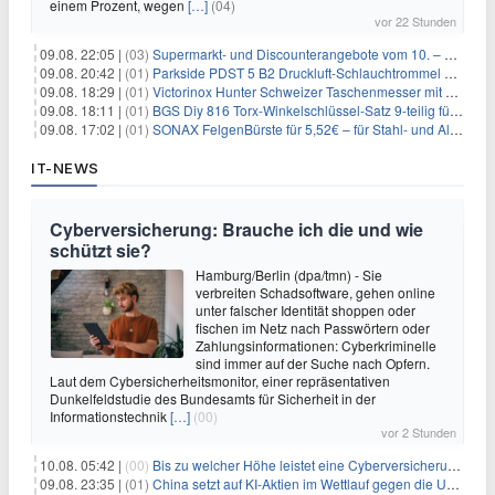
einem Prozent, wegen
[…]
(04)
vor 22 Stunden
09.08. 22:05 |
(03)
Supermarkt- und Discounterangebote vom 10. – 15.08.2026
09.08. 20:42 |
(01)
Parkside PDST 5 B2 Druckluft-Schlauchtrommel mit 10 m Schlauch für 25,94€
09.08. 18:29 |
(01)
Victorinox Hunter Schweizer Taschenmesser mit 12 Funktionen für 43,99€
09.08. 18:11 |
(01)
BGS Diy 816 Torx-Winkelschlüssel-Satz 9-teilig für 6,45€
09.08. 17:02 |
(01)
SONAX FelgenBürste für 5,52€ – für Stahl- und Alufelgen
IT-NEWS
Cyberversicherung: Brauche ich die und wie
schützt sie?
Hamburg/Berlin (dpa/tmn) - Sie
verbreiten Schadsoftware, gehen online
unter falscher Identität shoppen oder
fischen im Netz nach Passwörtern oder
Zahlungsinformationen: Cyberkriminelle
sind immer auf der Suche nach Opfern.
Laut dem Cybersicherheitsmonitor, einer repräsentativen
Dunkelfeldstudie des Bundesamts für Sicherheit in der
Informationstechnik
[…]
(00)
vor 2 Stunden
10.08. 05:42 |
(00)
Bis zu welcher Höhe leistet eine Cyberversicherung?
09.08. 23:35 |
(01)
China setzt auf KI-Aktien im Wettlauf gegen die USA um Chip- und Technologiedominanz