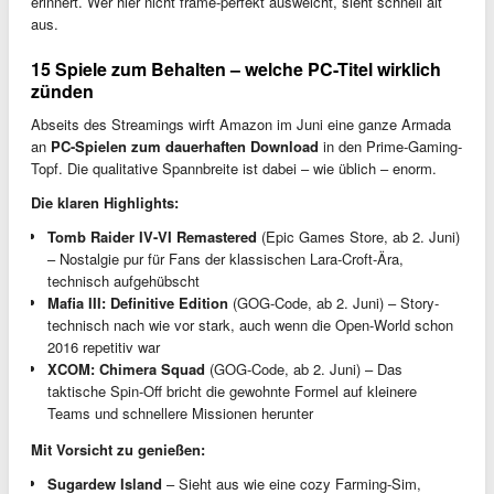
erinnert. Wer hier nicht frame-perfekt ausweicht, sieht schnell alt
aus.
15 Spiele zum Behalten – welche PC-Titel wirklich
zünden
Abseits des Streamings wirft Amazon im Juni eine ganze Armada
an
PC-Spielen zum dauerhaften Download
in den Prime-Gaming-
Topf. Die qualitative Spannbreite ist dabei – wie üblich – enorm.
Die klaren Highlights:
Tomb Raider IV-VI Remastered
(Epic Games Store, ab 2. Juni)
– Nostalgie pur für Fans der klassischen Lara-Croft-Ära,
technisch aufgehübscht
Mafia III: Definitive Edition
(GOG-Code, ab 2. Juni) – Story-
technisch nach wie vor stark, auch wenn die Open-World schon
2016 repetitiv war
XCOM: Chimera Squad
(GOG-Code, ab 2. Juni) – Das
taktische Spin-Off bricht die gewohnte Formel auf kleinere
Teams und schnellere Missionen herunter
Mit Vorsicht zu genießen:
Sugardew Island
– Sieht aus wie eine cozy Farming-Sim,