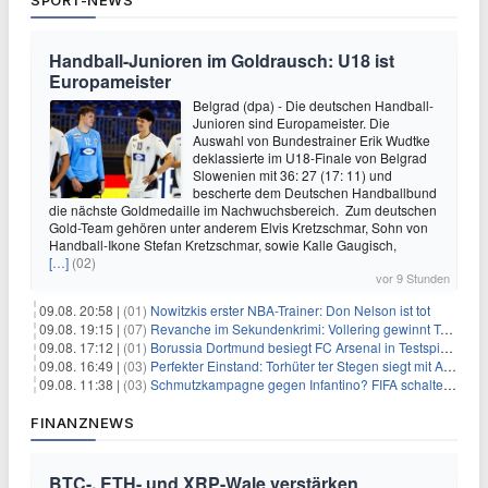
Handball-Junioren im Goldrausch: U18 ist
Europameister
Belgrad (dpa) - Die deutschen Handball-
Junioren sind Europameister. Die
Auswahl von Bundestrainer Erik Wudtke
deklassierte im U18-Finale von Belgrad
Slowenien mit 36: 27 (17: 11) und
bescherte dem Deutschen Handballbund
die nächste Goldmedaille im Nachwuchsbereich. Zum deutschen
Gold-Team gehören unter anderem Elvis Kretzschmar, Sohn von
Handball-Ikone Stefan Kretzschmar, sowie Kalle Gaugisch,
[…]
(02)
vor 9 Stunden
09.08. 20:58 |
(01)
Nowitzkis erster NBA-Trainer: Don Nelson ist tot
09.08. 19:15 |
(07)
Revanche im Sekundenkrimi: Vollering gewinnt Tour
09.08. 17:12 |
(01)
Borussia Dortmund besiegt FC Arsenal in Testspiel mit 3:2
09.08. 16:49 |
(03)
Perfekter Einstand: Torhüter ter Stegen siegt mit Ajax
09.08. 11:38 |
(03)
Schmutzkampagne gegen Infantino? FIFA schaltet auf Angriff
FINANZNEWS
BTC-, ETH- und XRP-Wale verstärken