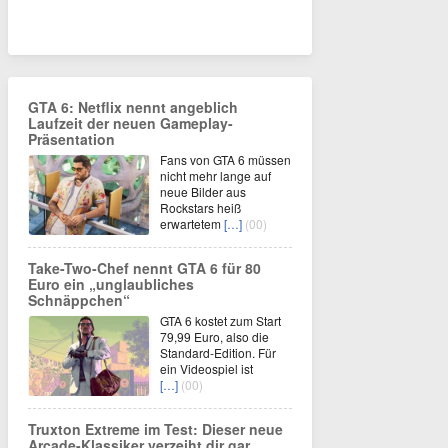
GTA 6: Netflix nennt angeblich
Laufzeit der neuen Gameplay-
Präsentation
Fans von GTA 6 müssen
nicht mehr lange auf
neue Bilder aus
Rockstars heiß
erwartetem
[…]
(00)
Take-Two-Chef nennt GTA 6 für 80
Euro ein „unglaubliches
Schnäppchen“
GTA 6 kostet zum Start
79,99 Euro, also die
Standard-Edition. Für
ein Videospiel ist
[…]
(00)
Truxton Extreme im Test: Dieser neue
Arcade-Klassiker verzeiht dir gar