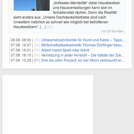
„Vollkasko-Mentalität“ vieler Hausbesitzer
und Hausverwaltungen kann sich im
Schadensfall rächen. Denn die Realität
sieht anders aus: „Unsere Dachdeckerbetriebe sind nach
Unwettern natürlich so schnell wie möglich bei betroffenen
Hausbesitzern“,
[…]
(00)
vor 23 Stunden
08.08. 08:00 |
(00)
Ultraschallzahnbürste für Hund und Katze – Tipps zur erfolgreichen Eingewöhnung
07.08. 16:47 |
(00)
Wirtschaftsstaatssekretär Thomas Dörflinger besucht Handwerksbetrieb im Kammerbezirk Freiburg
07.08. 16:31 |
(00)
Arbeit macht Spaß oder krank
07.08. 16:10 |
(00)
Vernetzung in jeder Hinsicht – Die Städte der Zukunft sind grün-blau
07.08. 15:29 |
(01)
Drei bis zehn Prozent, so viel Strom verbraucht ein Aufzug im Gebäude