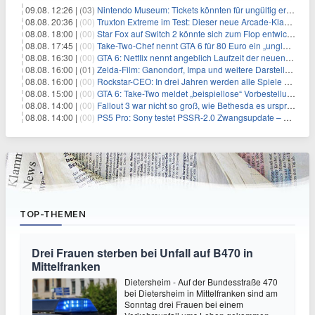
09.08. 12:26 |
(03)
Nintendo Museum: Tickets könnten für ungültig erklärt werden!
08.08. 20:36 |
(00)
Truxton Extreme im Test: Dieser neue Arcade-Klassiker verzeiht dir gar nichts
08.08. 18:00 |
(00)
Star Fox auf Switch 2 könnte sich zum Flop entwickeln
08.08. 17:45 |
(00)
Take-Two-Chef nennt GTA 6 für 80 Euro ein „unglaubliches Schnäppchen“
08.08. 16:30 |
(00)
GTA 6: Netflix nennt angeblich Laufzeit der neuen Gameplay-Präsentation
08.08. 16:00 |
(01)
Zelda-Film: Ganondorf, Impa und weitere Darsteller sollen feststehen
08.08. 16:00 |
(00)
Rockstar-CEO: In drei Jahren werden alle Spiele gestreamt
08.08. 15:00 |
(00)
GTA 6: Take-Two meldet „beispiellose“ Vorbestellungen – und nennt sie im selben Atemzug unkalkulierbar
08.08. 14:00 |
(00)
Fallout 3 war nicht so groß, wie Bethesda es ursprünglich wollte
08.08. 14:00 |
(00)
PS5 Pro: Sony testet PSSR-2.0 Zwangsupdate – und das ist gut so
TOP-THEMEN
Drei Frauen sterben bei Unfall auf B470 in
Mittelfranken
Dietersheim - Auf der Bundesstraße 470
bei Dietersheim in Mittelfranken sind am
Sonntag drei Frauen bei einem