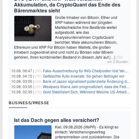
Akkumulation, da CryptoQuant das Ende des
Bärenmarktes sieht
Große Inhaber von Bitcoin, Ether und
XRP haben während der jüngsten
Marktschwäche ihre Bestände weiter
aufgestockt, wie das
Analyseunternehmen CryptoQuant
berichtet. Wale akkumulieren Bitcoin,
Ethereum und XRP Für Bitcoin haben Wallets, die großen
Inhabern zugeordnet sind und nicht zu Börsen oder Minern
gehören, ihren kombinierten Bestand in diesem Jahr auf
[…]
(00)
vor 2 Stunden
10.08. 06:47 |
(00)
Fake-Ausschreibung für ING-Chefposten löst Verwirrung aus
10.08. 04:15 |
(00)
Gefälschte Auto-Inserate: So gehen Betrüger vor
10.08. 03:05 |
(00)
Bank of Japan signalisiert potenzielle Änderung der Zinspolitik angesichts von Inflationsbedenken
10.08. 03:05 |
(00)
Westpacs Illiana Jain prognostiziert, dass die Fed die Zinssätze nach dem Arbeitsmarktbericht stabil halten wird
10.08. 02:35 |
(00)
Gold Stabilisiert Sich, Während Weiche US-Arbeitsmarktdaten Zinsängste Lindern
BUSINESS/PRESSE
Ist das Dach gegen alles versichert?
Kiel, 09.08.2026 (lifePR) - Es klingt so
einfach: Versicherungsvertrag
unterschreiben und zurücklehnen. Die