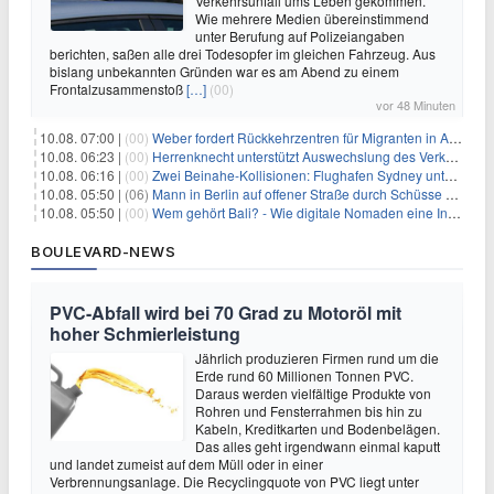
Verkehrsunfall ums Leben gekommen.
Wie mehrere Medien übereinstimmend
unter Berufung auf Polizeiangaben
berichten, saßen alle drei Todesopfer im gleichen Fahrzeug. Aus
bislang unbekannten Gründen war es am Abend zu einem
Frontalzusammenstoß
[…]
(00)
vor 48 Minuten
10.08. 07:00 |
(00)
Weber fordert Rückkehrzentren für Migranten in Afrika
10.08. 06:23 |
(00)
Herrenknecht unterstützt Auswechslung des Verkehrsministers
10.08. 06:16 |
(00)
Zwei Beinahe-Kollisionen: Flughafen Sydney unter Druck
10.08. 05:50 |
(06)
Mann in Berlin auf offener Straße durch Schüsse getötet
10.08. 05:50 |
(00)
Wem gehört Bali? - Wie digitale Nomaden eine Insel verändern
BOULEVARD-NEWS
PVC-Abfall wird bei 70 Grad zu Motoröl mit
hoher Schmierleistung
Jährlich produzieren Firmen rund um die
Erde rund 60 Millionen Tonnen PVC.
Daraus werden vielfältige Produkte von
Rohren und Fensterrahmen bis hin zu
Kabeln, Kreditkarten und Bodenbelägen.
Das alles geht irgendwann einmal kaputt
und landet zumeist auf dem Müll oder in einer
Verbrennungsanlage. Die Recyclingquote von PVC liegt unter