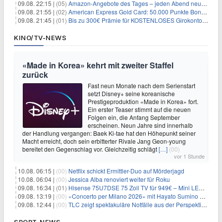
09.08. 22:15 |
(05)
Amazon-Angebote des Tages – jeden Abend neue Deals zum Stöbern
09.08. 21:55 |
(02)
American Express Gold Card: 50.000 Punkte Bonus + Metall-Kreditkarte
09.08. 21:45 |
(01)
Bis zu 300€ Prämie für KOSTENLOSES Girokonto bei der Santander – 50€ schon nach 1 Woche!
KINO/TV-NEWS
«Made in Korea» kehrt mit zweiter Staffel
zurück
Fast neun Monate nach dem Serienstart
setzt Disney+ seine koreanische
Prestigeproduktion «Made in Korea» fort.
Ein erster Teaser stimmt auf die neuen
Folgen ein, die Anfang September
erscheinen. Neun Jahre sind innerhalb
der Handlung vergangen: Baek Ki-tae hat den Höhepunkt seiner
Macht erreicht, doch sein erbitterter Rivale Jang Geon-young
bereitet den Gegenschlag vor. Gleichzeitig schlägt
[…]
(00)
vor 1 Stunde
10.08. 06:15 |
(00)
Netflix schickt Ermittler-Duo auf Mörderjagd
10.08. 06:04 |
(00)
Jessica Alba renoviert weiter für Roku
09.08. 16:34 |
(01)
Hisense 75U7DSE 75 Zoll TV für 949€ – Mini LED, 144Hz, 2026
09.08. 13:19 |
(00)
«Concerto per Milano 2026» mit Hayato Sumino kommt zu arte
09.08. 12:44 |
(00)
TLC zeigt spektakuläre Notfälle aus der Perspektive der Patienten
SPORT-NEWS