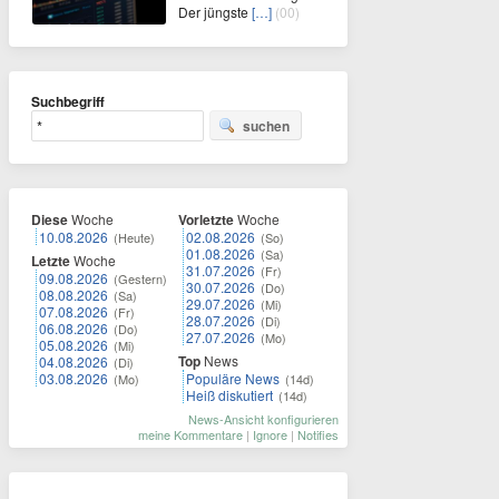
Der jüngste
[…]
(00)
Suchbegriff
suchen
Diese
Woche
Vorletzte
Woche
10.08.2026
02.08.2026
(Heute)
(So)
01.08.2026
(Sa)
Letzte
Woche
31.07.2026
(Fr)
09.08.2026
(Gestern)
30.07.2026
(Do)
08.08.2026
(Sa)
29.07.2026
(Mi)
07.08.2026
(Fr)
28.07.2026
(Di)
06.08.2026
(Do)
27.07.2026
(Mo)
05.08.2026
(Mi)
Top
News
04.08.2026
(Di)
03.08.2026
Populäre News
(Mo)
(14d)
Heiß diskutiert
(14d)
News-Ansicht konfigurieren
meine Kommentare
|
Ignore
|
Notifies