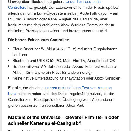
Umweg über Bluetooth zu gehen.
Unser Test des Luna-
Controllers
hat gezeigt: Der Latenzvorteil ist in der Praxis spürbar,
allerdings nur im Luna-Ökosystem selbst. Außerhalb davon – am
PC, per Bluetooth oder Kabel – agiert das Pad solide, aber
konkurriert mit dem etablierten Xbox Wireless Controller, der in
ähnlichen Preisregionen wildert und breiter unterstützt wird.
Die harten Fakten zum Controller:
Cloud Direct per WLAN (2,4 & 5 GHz) reduziert Eingabelatenz
bei Luna
Bluetooth und USB-C für PC, Mac, Fire TV, Android und iOS
Betrieb mit zwei AA-Batterien oder Akkus (kein fest verbauter
Akku – für manche ein Plus, für andere nervig)
Keine native Unterstützung für PlayStation oder Xbox-Konsolen
Für alle, die ohnehin
unseren ausführlichen Test von Amazon
Luna
gelesen haben und den Dienst regelmäßig nutzen, ist der
Controller zum Rabattpreis eine Überlegung wert. Alle anderen
greifen besser zum universelleren Xbox-Pad.
Masters of the Universe – cleverer Film-Tie-in oder
schneller Kartenspiel-Cashgrab?