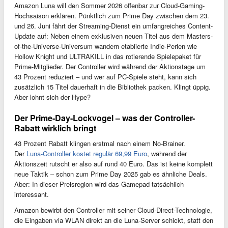
Amazon Luna will den Sommer 2026 offenbar zur Cloud-Gaming-
Hochsaison erklären. Pünktlich zum Prime Day zwischen dem 23.
und 26. Juni fährt der Streaming-Dienst ein umfangreiches Content-
Update auf: Neben einem exklusiven neuen Titel aus dem Masters-
of-the-Universe-Universum wandern etablierte Indie-Perlen wie
Hollow Knight und ULTRAKILL in das rotierende Spielepaket für
Prime-Mitglieder. Der Controller wird während der Aktionstage um
43 Prozent reduziert – und wer auf PC-Spiele steht, kann sich
zusätzlich 15 Titel dauerhaft in die Bibliothek packen. Klingt üppig.
Aber lohnt sich der Hype?
Der Prime-Day-Lockvogel – was der Controller-
Rabatt wirklich bringt
43 Prozent Rabatt klingen erstmal nach einem No-Brainer.
Der
Luna-Controller kostet regulär 69,99 Euro
, während der
Aktionszeit rutscht er also auf rund 40 Euro. Das ist keine komplett
neue Taktik – schon zum Prime Day 2025 gab es ähnliche Deals.
Aber: In dieser Preisregion wird das Gamepad tatsächlich
interessant.
Amazon bewirbt den Controller mit seiner Cloud-Direct-Technologie,
die Eingaben via WLAN direkt an die Luna-Server schickt, statt den