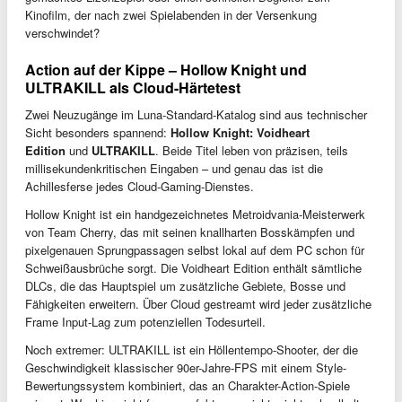
Kinofilm, der nach zwei Spielabenden in der Versenkung
verschwindet?
Action auf der Kippe – Hollow Knight und
ULTRAKILL als Cloud-Härtetest
Zwei Neuzugänge im Luna-Standard-Katalog sind aus technischer
Sicht besonders spannend:
Hollow Knight: Voidheart
Edition
und
ULTRAKILL
. Beide Titel leben von präzisen, teils
millisekundenkritischen Eingaben – und genau das ist die
Achillesferse jedes Cloud-Gaming-Dienstes.
Hollow Knight ist ein handgezeichnetes Metroidvania-Meisterwerk
von Team Cherry, das mit seinen knallharten Bosskämpfen und
pixelgenauen Sprungpassagen selbst lokal auf dem PC schon für
Schweißausbrüche sorgt. Die Voidheart Edition enthält sämtliche
DLCs, die das Hauptspiel um zusätzliche Gebiete, Bosse und
Fähigkeiten erweitern. Über Cloud gestreamt wird jeder zusätzliche
Frame Input-Lag zum potenziellen Todesurteil.
Noch extremer: ULTRAKILL ist ein Höllentempo-Shooter, der die
Geschwindigkeit klassischer 90er-Jahre-FPS mit einem Style-
Bewertungssystem kombiniert, das an Charakter-Action-Spiele