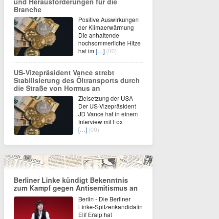
und Herausforderungen für die
Branche
Positive Auswirkungen
der Klimaerwärmung
Die anhaltende
hochsommerliche Hitze
hat im
[…]
(00)
US-Vizepräsident Vance strebt
Stabilisierung des Öltransports durch
die Straße von Hormus an
Zielsetzung der USA
Der US-Vizepräsident
JD Vance hat in einem
Interview mit Fox
[…]
(00)
Berliner Linke kündigt Bekenntnis
zum Kampf gegen Antisemitismus an
Berlin - Die Berliner
Linke-Spitzenkandidatin
Elif Eralp hat