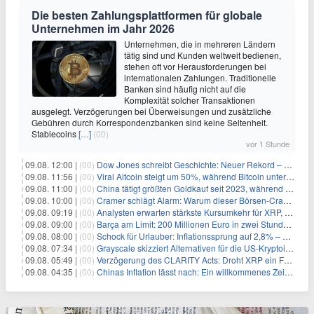
Die besten Zahlungsplattformen für globale
Unternehmen im Jahr 2026
Unternehmen, die in mehreren Ländern
tätig sind und Kunden weltweit bedienen,
stehen oft vor Herausforderungen bei
internationalen Zahlungen. Traditionelle
Banken sind häufig nicht auf die
Komplexität solcher Transaktionen
ausgelegt. Verzögerungen bei Überweisungen und zusätzliche
Gebühren durch Korrespondenzbanken sind keine Seltenheit.
Stablecoins
[…]
(00)
vor 1 Stunde
09.08. 12:00 |
(00)
Dow Jones schreibt Geschichte: Neuer Rekord – und Amazon knackt die nächste Billionen-Marke
09.08. 11:56 |
(00)
Viral Altcoin steigt um 50%, während Bitcoin unter $65.000 fällt
09.08. 11:00 |
(00)
China tätigt größten Goldkauf seit 2023, während Goldpreis um 8% steigt
09.08. 10:00 |
(00)
Cramer schlägt Alarm: Warum dieser Börsen-Crash die beste Einstiegschance seit Monaten ist
09.08. 09:19 |
(00)
Analysten erwarten stärkste Kursumkehr für XRP, während Polymarket skeptisch bleibt
09.08. 09:00 |
(00)
Barça am Limit: 200 Millionen Euro in zwei Stunden – warum dieser Schuldentrip hochgefährlich wird
09.08. 08:00 |
(00)
Schock für Urlauber: Inflationssprung auf 2,8% – Diese Preise explodieren jetzt
09.08. 07:34 |
(00)
Grayscale skizziert Alternativen für die US-Kryptoindustrie ohne CLARITY Act
09.08. 05:49 |
(00)
Verzögerung des CLARITY Acts: Droht XRP ein Fall unter die $1-Marke?
09.08. 04:35 |
(00)
Chinas Inflation lässt nach: Ein willkommenes Zeichen für Investoren angesichts der Folgen des Öl-Schocks