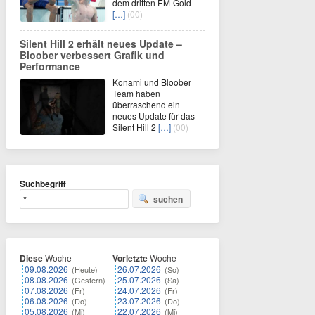
dem dritten EM-Gold
[…]
(00)
Silent Hill 2 erhält neues Update –
Bloober verbessert Grafik und
Performance
Konami und Bloober
Team haben
überraschend ein
neues Update für das
Silent Hill 2
[…]
(00)
Suchbegriff
suchen
Diese
Woche
Vorletzte
Woche
09.08.2026
26.07.2026
(Heute)
(So)
08.08.2026
25.07.2026
(Gestern)
(Sa)
07.08.2026
24.07.2026
(Fr)
(Fr)
06.08.2026
23.07.2026
(Do)
(Do)
05.08.2026
22.07.2026
(Mi)
(Mi)