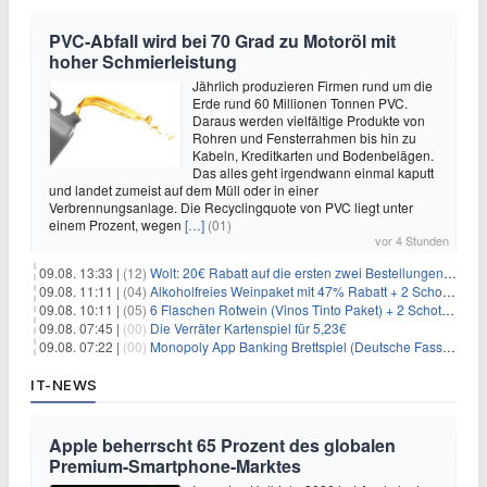
PVC-Abfall wird bei 70 Grad zu Motoröl mit
hoher Schmierleistung
Jährlich produzieren Firmen rund um die
Erde rund 60 Millionen Tonnen PVC.
Daraus werden vielfältige Produkte von
Rohren und Fensterrahmen bis hin zu
Kabeln, Kreditkarten und Bodenbelägen.
Das alles geht irgendwann einmal kaputt
und landet zumeist auf dem Müll oder in einer
Verbrennungsanlage. Die Recyclingquote von PVC liegt unter
einem Prozent, wegen
[…]
(01)
vor 4 Stunden
09.08. 13:33 |
(12)
Wolt: 20€ Rabatt auf die ersten zwei Bestellungen für Neukunden
09.08. 11:11 |
(04)
Alkoholfreies Weinpaket mit 47% Rabatt + 2 Schott Zwiesel Gläser GRATIS für 29,99€
09.08. 10:11 |
(05)
6 Flaschen Rotwein (Vinos Tinto Paket) + 2 Schott Zwiesel Gläser für 25,99€ inkl. Versand
09.08. 07:45 |
(00)
Die Verräter Kartenspiel für 5,23€
09.08. 07:22 |
(00)
Monopoly App Banking Brettspiel (Deutsche Fassung) für 9,84€
IT-NEWS
Apple beherrscht 65 Prozent des globalen
Premium-Smartphone-Marktes