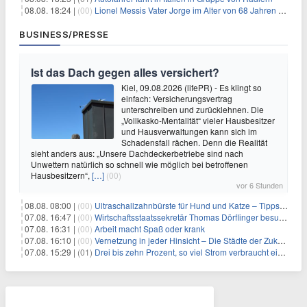
08.08. 18:24 |
(00)
Lionel Messis Vater Jorge im Alter von 68 Jahren gestorben
BUSINESS/PRESSE
Ist das Dach gegen alles versichert?
Kiel, 09.08.2026 (lifePR) - Es klingt so
einfach: Versicherungsvertrag
unterschreiben und zurücklehnen. Die
„Vollkasko-Mentalität“ vieler Hausbesitzer
und Hausverwaltungen kann sich im
Schadensfall rächen. Denn die Realität
sieht anders aus: „Unsere Dachdeckerbetriebe sind nach
Unwettern natürlich so schnell wie möglich bei betroffenen
Hausbesitzern“,
[…]
(00)
vor 6 Stunden
08.08. 08:00 |
(00)
Ultraschallzahnbürste für Hund und Katze – Tipps zur erfolgreichen Eingewöhnung
07.08. 16:47 |
(00)
Wirtschaftsstaatssekretär Thomas Dörflinger besucht Handwerksbetrieb im Kammerbezirk Freiburg
07.08. 16:31 |
(00)
Arbeit macht Spaß oder krank
07.08. 16:10 |
(00)
Vernetzung in jeder Hinsicht – Die Städte der Zukunft sind grün-blau
07.08. 15:29 |
(01)
Drei bis zehn Prozent, so viel Strom verbraucht ein Aufzug im Gebäude