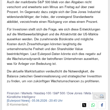
Auch der marktbreite S&P 500 blieb von den Abgaben nicht
verschont und erweiterte sein Minus am Freitag auf über zwei
Prozent. Im Gegensatz dazu zeigte sich der Dow Jones Industrial
widerstandsfähiger; der Index, der vorwiegend Standardwerte
abbildet, verzeichnete einen Rückgang von etwa einem Prozent.
Für Investoren stellt sich die Frage, wie sich diese Entwicklungen
auf die Wettbewerbsfähigkeit und die Attraktivität der US-Märkte
auswirken werden. Die zunehmende Bürokratie und mögliche
Kosten durch Zinserhöhungen könnten langfristig die
unternehmerische Freiheit und den Shareholder Value
beeinträchtigen. Laut Eulerpool-Daten könnte sich dies negativ auf
die Wachstumsdynamik der betroffenen Unternehmen auswirken,
was für Anleger von Bedeutung ist.
Die aktuelle Marktsituation verdeutlicht die Notwendigkeit, die
Balance zwischen Gewinnrealisierung und strategischer Investition
zu finden, um von zukünftigen Wachstumschancen zu profitieren.
Finanzen / Markets / Nasdaq-100 / S&P 500 / Dow Jones / Meta /
Künstliche Intelligenz
[Eulerpool News]
·
05.06.2026
·
20:45 Uhr
[0 Kommentare]