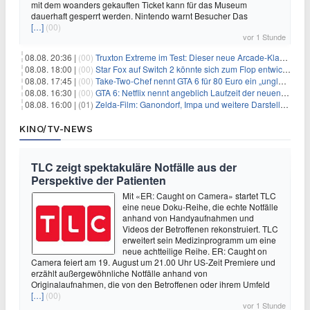
mit dem woanders gekauften Ticket kann für das Museum
dauerhaft gesperrt werden. Nintendo warnt Besucher Das
[…]
(00)
vor 1 Stunde
08.08. 20:36 |
(00)
Truxton Extreme im Test: Dieser neue Arcade-Klassiker verzeiht dir gar nichts
08.08. 18:00 |
(00)
Star Fox auf Switch 2 könnte sich zum Flop entwickeln
08.08. 17:45 |
(00)
Take-Two-Chef nennt GTA 6 für 80 Euro ein „unglaubliches Schnäppchen“
08.08. 16:30 |
(00)
GTA 6: Netflix nennt angeblich Laufzeit der neuen Gameplay-Präsentation
08.08. 16:00 |
(01)
Zelda-Film: Ganondorf, Impa und weitere Darsteller sollen feststehen
KINO/TV-NEWS
TLC zeigt spektakuläre Notfälle aus der
Perspektive der Patienten
Mit «ER: Caught on Camera» startet TLC
eine neue Doku-Reihe, die echte Notfälle
anhand von Handyaufnahmen und
Videos der Betroffenen rekonstruiert. TLC
erweitert sein Medizinprogramm um eine
neue achtteilige Reihe. ER: Caught on
Camera feiert am 19. August um 21.00 Uhr US-Zeit Premiere und
erzählt außergewöhnliche Notfälle anhand von
Originalaufnahmen, die von den Betroffenen oder ihrem Umfeld
[…]
(00)
vor 1 Stunde