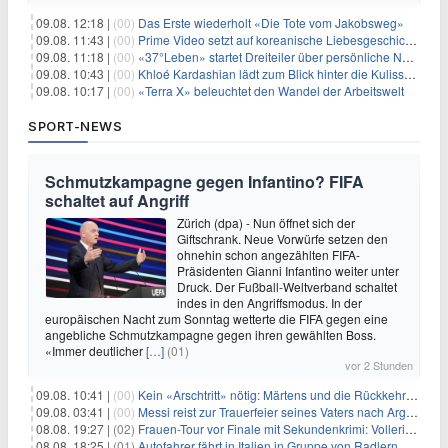
09.08. 12:18 |
(00)
Das Erste wiederholt «Die Tote vom Jakobsweg»
09.08. 11:43 |
(00)
Prime Video setzt auf koreanische Liebesgeschichte
09.08. 11:18 |
(00)
«37°Leben» startet Dreiteiler über persönliche Neuanfänge
09.08. 10:43 |
(00)
Khloé Kardashian lädt zum Blick hinter die Kulissen ihres Freundeskreises
09.08. 10:17 |
(00)
«Terra X» beleuchtet den Wandel der Arbeitswelt
SPORT-NEWS
Schmutzkampagne gegen Infantino? FIFA
schaltet auf Angriff
Zürich (dpa) - Nun öffnet sich der
Giftschrank. Neue Vorwürfe setzen den
ohnehin schon angezählten FIFA-
Präsidenten Gianni Infantino weiter unter
Druck. Der Fußball-Weltverband schaltet
indes in den Angriffsmodus. In der
europäischen Nacht zum Sonntag wetterte die FIFA gegen eine
angebliche Schmutzkampagne gegen ihren gewählten Boss.
«Immer deutlicher
[…]
(01)
vor 2 Stunden
09.08. 10:41 |
(00)
Kein «Arschtritt» nötig: Märtens und die Rückkehr nach Paris
09.08. 03:41 |
(00)
Messi reist zur Trauerfeier seines Vaters nach Argentinien
08.08. 19:27 |
(02)
Frauen-Tour vor Finale mit Sekundenkrimi: Vollering in Gelb
08.08. 18:25 |
(01)
Autofahrer fährt in Italien in Gruppe von Radlern