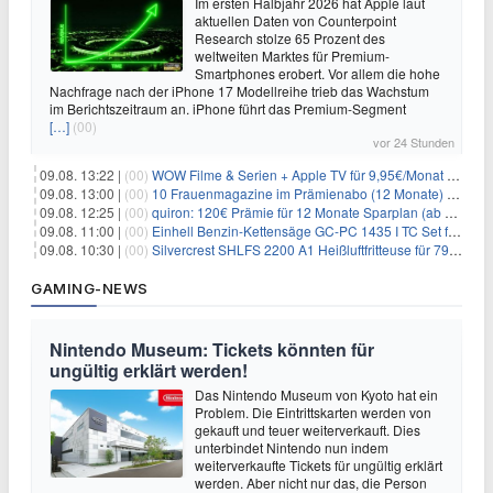
Im ersten Halbjahr 2026 hat Apple laut
aktuellen Daten von Counterpoint
Research stolze 65 Prozent des
weltweiten Marktes für Premium-
Smartphones erobert. Vor allem die hohe
Nachfrage nach der iPhone 17 Modellreihe trieb das Wachstum
im Berichtszeitraum an. iPhone führt das Premium-Segment
[…]
(00)
vor 24 Stunden
09.08. 13:22 |
(00)
WOW Filme & Serien + Apple TV für 9,95€/Monat // Alles von WOW (Filme, Serien, Live-Sport) für 34,97€/Monat
09.08. 13:00 |
(00)
10 Frauenmagazine im Prämienabo (12 Monate) mit Prämien bis zu 225€
09.08. 12:25 |
(00)
quiron: 120€ Prämie für 12 Monate Sparplan (ab 100€/Monat)
09.08. 11:00 |
(00)
Einhell Benzin-Kettensäge GC-PC 1435 I TC Set für 99,99€
09.08. 10:30 |
(00)
Silvercrest SHLFS 2200 A1 Heißluftfritteuse für 79,99€ – Grill & Räucherfunktion
GAMING-NEWS
Nintendo Museum: Tickets könnten für
ungültig erklärt werden!
Das Nintendo Museum von Kyoto hat ein
Problem. Die Eintrittskarten werden von
gekauft und teuer weiterverkauft. Dies
unterbindet Nintendo nun indem
weiterverkaufte Tickets für ungültig erklärt
werden. Aber nicht nur das, die Person