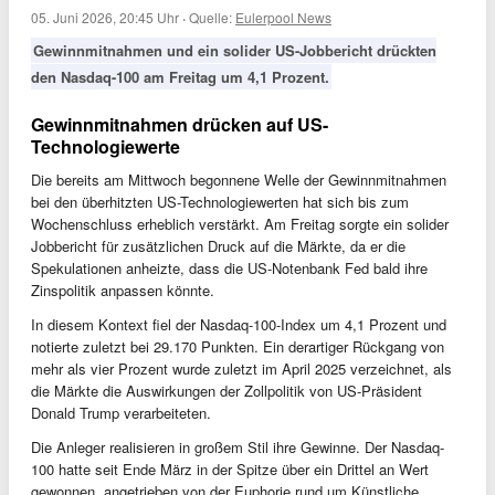
05. Juni 2026, 20:45 Uhr
·
Quelle:
Eulerpool News
Gewinnmitnahmen und ein solider US-Jobbericht drückten
den Nasdaq-100 am Freitag um 4,1 Prozent.
Gewinnmitnahmen drücken auf US-
Technologiewerte
Die bereits am Mittwoch begonnene Welle der Gewinnmitnahmen
bei den überhitzten US-Technologiewerten hat sich bis zum
Wochenschluss erheblich verstärkt. Am Freitag sorgte ein solider
Jobbericht für zusätzlichen Druck auf die Märkte, da er die
Spekulationen anheizte, dass die US-Notenbank Fed bald ihre
Zinspolitik anpassen könnte.
In diesem Kontext fiel der Nasdaq-100-Index um 4,1 Prozent und
notierte zuletzt bei 29.170 Punkten. Ein derartiger Rückgang von
mehr als vier Prozent wurde zuletzt im April 2025 verzeichnet, als
die Märkte die Auswirkungen der Zollpolitik von US-Präsident
Donald Trump verarbeiteten.
Die Anleger realisieren in großem Stil ihre Gewinne. Der Nasdaq-
100 hatte seit Ende März in der Spitze über ein Drittel an Wert
gewonnen, angetrieben von der Euphorie rund um Künstliche