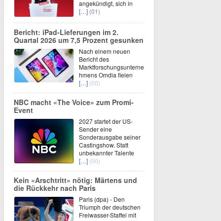
angekündigt, sich in
[…]
(01)
Bericht: iPad-Lieferungen im 2.
Quartal 2026 um 7,5 Prozent gesunken
Nach einem neuen
Bericht des
Marktforschungsunterne
hmens Omdia fielen
[…]
(00)
NBC macht «The Voice» zum Promi-
Event
2027 startet der US-
Sender eine
Sonderausgabe seiner
Castingshow. Statt
unbekannter Talente
[…]
(00)
Kein «Arschtritt» nötig: Märtens und
die Rückkehr nach Paris
Paris (dpa) - Den
Triumph der deutschen
Freiwasser-Staffel mit