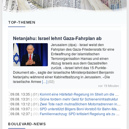
TOP-THEMEN
Netanjahu: Israel lehnt Gaza-Fahrplan ab
Jerusalem (dpa) - Israel weist den
Fahrplan des Gaza-Friedensrats für eine
Entwaffnung der islamistischen
Terrororganisation Hamas und einen
Abzug Israels aus dem Gazastreifen
zurück. «Israel lehnt das 15-Punkte-
Dokument ab», sagte der israelische Ministerpräsident Benjamin
Netanjahu während einer Kabinettssitzung in Jerusalem. «Die
israelische Armee
[…]
(02)
vor 19 Minuten
09.08. 13:35 |
(01)
Kommt eine Härtefall-Regelung im Streit um die Rente mit 63?
09.08. 13:31 |
(00)
Grüne fordern mehr Geld für Schieneninfrastruktur
09.08. 13:12 |
(01)
Zwei Tote nach mutmaßlichem Motorradrennen in Köln
09.08. 13:07 |
(00)
SPD unterstützt Bilgers Boni-Vorstoß für Bahn-Manager
09.08. 12:37 |
(00)
Familiennachzug: SPD kritisiert Regelung als zu streng
BOULEVARD-NEWS