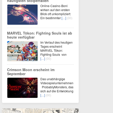
häufigsten Stolperfallen
Online-Casino-Boni
wirken auf den ersten
Blick oft unkompliziert:
Ein bestimmter
[…]
(00)
MARVEL Tōkon: Fighting Souls ist ab
heute verfügbar
Im Verlauf des heutigen
Tages erscheint
MARVEL Tōkon:
Fighting Souls von
[…]
(00)
Crimson Moon erscheint im
September
Das unabhängige
Videospielunternehmen
ProbablyMonsters, das
sich auf die Entwicklung
[…]
(00)