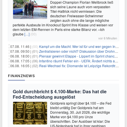
Doppel-Champion Florian Wellbrock ließ
sich seine Laune auch vom verpassten
Titel-Hattrick nicht vermiesen: Die
deutschen Freiwasser-Schwimmer
zeigten auch ohne die lange mögliche
perfekte Ausbeute im Knockout Sprint ihre Klasse und weisen vor
dem letzten EM-Rennen in Paris eine starke Bilanz vor. «Ich
glaube
[…]
(00)
vor 6 Minuten
07.08. 11:46 |
(00)
Kampf um die Macht: Wer ist für und wer gegen Infantino?
07.08. 09:50 |
(01)
Zentralisieren oder nicht? Diskussion über Drohnenabwehr
06.08. 18:00 |
(01)
Pienaar gewinnt Etappe - Lippert im Sprint chancenlos
06.08. 17:05 |
(06)
Infantino räumt Fehler ein - UEFA: Ändert nichts an Boykott
06.08. 16:05 |
(02)
Real-Wechsel fix: Diomande ist Leipzigs Rekordtransfer
FINANZNEWS
Gold durchbricht $ 4.100-Marke: Das hat die
Fed-Entscheidung ausgelöst
Goldpreis springt über $4.100 – die Fed
bleibt untätig Der Goldpreis hat am
Donnerstag, 30. Juli 2026, die wichtige
Marke von $4.100 pro Unze
überschritten. Der Auslöser ist klar: Die
US-Notenbank hat in ihrer gestrigen