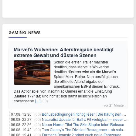
GAMING-NEWS
Marvel’s Wolverine: Altersfreigabe bestätigt
extreme Gewalt und düstere Szenen
Schon die ersten Trailer machten
deutlich, dass Marvel’s Wolverine
deutlich düsterer wird als die Marvel’s
Spider-Man -Reihe. Nun bestätigt auch
die offizielle Altersfreigabe der
amerikanischen ESRB diesen Eindruck.
Das Actionspiel von Insomniac Games erhält die Einstufung
„Mature 17+“ (M) und richtet sich damit ausschließlich an
erwachsene
[…]
(00)
vor 21 Minuten
07.08. 12:36 |
(00)
Bonusbedingungen richtig lesen: Die häufigsten Stolperfallen
06.08. 22:27 |
(00)
Naturalist Update für Ball x Pit verfügbar — neuer Content auf allen Plattformen
06.08. 22:26 |
(00)
Neuer Horror‑Titel The Skin Stapler feiert Release
06.08. 19:42 |
(00)
Tom Clancy’s The Division Resurgence – ab sofort für euch verfügbar
06.08. 19:41 |
(00)
Farmer’s Dynasty 2 bringt euch neue Fahrzeuge