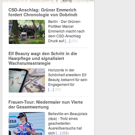
CSD-Anschlag: Grüner Emmerich
fordert Chronologie von Dobrindt
Berlin - Der Grünen-
Politiker Marcel
Emmerich macht nach
dem CSD-Anschlag
Druck auf
[…]
(00)
Elf Beauty wagt den Schritt in die
Haarpflege und signalisiert
Wachstumsstrategie
Horizonte in der
Schönheit erweitern Elf
Beauty, bekannt für sein
Engagement für
[…]
(00)
Frauen-Tour: Niedermaier nun Vierte
der Gesamtwertung
Belleville-en-Beaujolais
(dpa) - Trotz eines
gescheiterten
Ausreißversuchs hat
sich
[…]
(03)