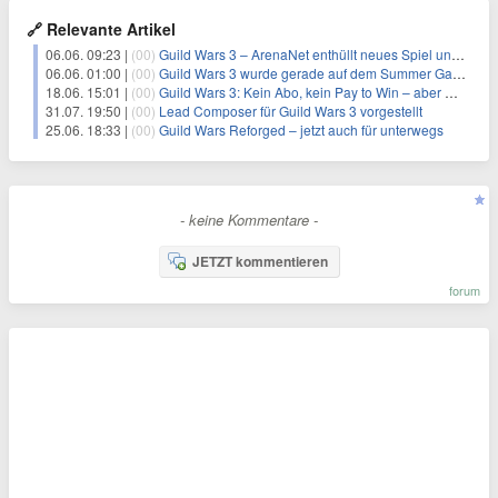
🔗 Relevante Artikel
06.06. 09:23 |
(00)
Guild Wars 3 – ArenaNet enthüllt neues Spiel und nennt Beta-Test Zeitraum
06.06. 01:00 |
(00)
Guild Wars 3 wurde gerade auf dem Summer Game Fest enthüllt – Trailer zeigt, worauf ArenaNet die nächsten Jahre alles setzt
18.06. 15:01 |
(00)
Guild Wars 3: Kein Abo, kein Pay to Win – aber wie finanziert sich das?
31.07. 19:50 |
(00)
Lead Composer für Guild Wars 3 vorgestellt
25.06. 18:33 |
(00)
Guild Wars Reforged – jetzt auch für unterwegs
- keine Kommentare -
JETZT kommentieren
forum