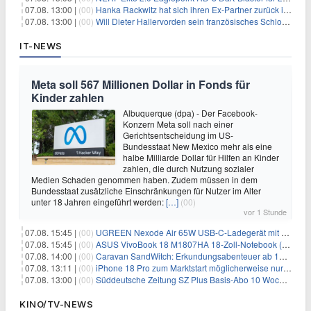
07.08. 13:00 |
(00)
Hanka Rackwitz hat sich ihren Ex-Partner zurück ins Haus geholt
07.08. 13:00 |
(00)
Will Dieter Hallervorden sein französisches Schloss verkaufen?
IT-NEWS
Meta soll 567 Millionen Dollar in Fonds für
Kinder zahlen
Albuquerque (dpa) - Der Facebook-
Konzern Meta soll nach einer
Gerichtsentscheidung im US-
Bundesstaat New Mexico mehr als eine
halbe Milliarde Dollar für Hilfen an Kinder
zahlen, die durch Nutzung sozialer
Medien Schaden genommen haben. Zudem müssen in dem
Bundesstaat zusätzliche Einschränkungen für Nutzer im Alter
unter 18 Jahren eingeführt werden:
[…]
(00)
vor 1 Stunde
07.08. 15:45 |
(00)
UGREEN Nexode Air 65W USB-C-Ladegerät mit GaN-Technik für 24,99€
07.08. 15:45 |
(00)
ASUS VivoBook 18 M1807HA 18-Zoll-Notebook (Ryzen 7, 16GB) für 734,57€
07.08. 14:00 |
(00)
Caravan SandWitch: Erkundungsabenteuer ab 13.08. gratis im Epic Games Store
07.08. 13:11 |
(00)
iPhone 18 Pro zum Marktstart möglicherweise nur begrenzt verfügbar
07.08. 13:00 |
(00)
Süddeutsche Zeitung SZ Plus Basis-Abo 10 Wochen für 10€
KINO/TV-NEWS