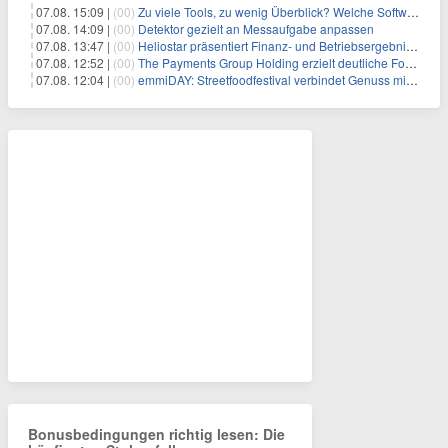
07.08. 15:09 |
(00)
Zu viele Tools, zu wenig Überblick? Welche Software IT-Dienstleister wirklich brauchen
07.08. 14:09 |
(00)
Detektor gezielt an Messaufgabe anpassen
07.08. 13:47 |
(00)
Heliostar präsentiert Finanz- und Betriebsergebnis für das zweite Quartal 2026 mit Goldproduktion und Barreserven in Rekordhöhe
07.08. 12:52 |
(00)
The Payments Group Holding erzielt deutliche Fortschritte bei ihren AI-Projekten
07.08. 12:04 |
(00)
emmiDAY: Streetfoodfestival verbindet Genuss mit Engagement gegen Brustkrebs
Bonusbedingungen richtig lesen: Die