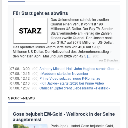
Für Starz geht es abwärts
Das Unternehmen schrieb im zweiten
Quartal einen Verlust von fast 190
Millionen US-Dollar. Der Pay-TV-Sender
Starz verkündete am Freitag die Zahlen
für das zweite Quartal. Der Umsatz sank
von 319,7 auf 307,9 Millionen US-Dollar.
Das operative Minus vergrößerte sich von 42,6 auf 190,6
Millionen US-Dollar. Der Nettoverlust des Unternehmens stieg in
den Monaten April, Mai und Juni 2026 von 42,5
[…]
(00)
vor 2 Stunden
07.08. 13:00 |
(00)
Anthony Michael Hall: John Hughes sprach über eine Fortsetzung von 'The Breakfast Club'
07.08. 12:15 |
(00)
«Madden» startet im November
07.08. 12:12 |
(00)
Prime Video setzt auf neue K-Romanze
07.08. 12:10 |
(00)
«Kill Jackie» startet 2026 bei Prime Video
07.08. 12:07 |
(00)
Christian Zipfel dreht Liebesdrama «Pestizid»
SPORT-NEWS
Gose bejubelt EM-Gold - Wellbrock in der Seine
ausgebremst
Paris (dpa) - Isabel Gose bejubelte Gold,