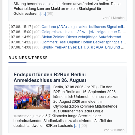
Sitzung beschlossen, die Leitzinsen unverändert zu halten. Diese
Entscheidung kam am Markt an wie ein Startsignal für
Goldinvestoren.
[…]
(00)
vor 21 Minuten
07.08. 15:17 |
(00)
Cardano (ADA) zeigt starkes bullisches Signal mit Potenzial für 200% Kursanstieg
07.08. 15:00 |
(00)
Goldpreis crashte um 30% – jetzt zeigen neue Daten: War es berechtigt?
07.08. 14:59 |
(00)
Stefan Zeidler: Dieser zehnjährige Aufwärtstrend macht mich optimistisch
07.08. 14:22 |
(00)
Commerz Real Capital: Florian Becker springt als Leiter ein
07.08. 14:08 |
(00)
Krypto-Preis-Analyse: ETH, XRP, ADA, BNB und HYPE
BUSINESS/PRESSE
Endspurt für den B2Run Berlin:
Anmeldeschluss am 26. August
Berlin, 07.08.2026 (lifePR) - Für den
B2Run Berlin am 16. September 2026
können sich Unternehmen noch bis zum
26. August 2026 anmelden. Im
Olympiastadion kommen Mitarbeitende
aus Unternehmen jeder Größe
zusammen, um die 5,7 Kilometer lange Strecke in der
beeindruckenden Stadionkulisse zu absolvieren. Als Teil der
deutschlandweiten B2Run Laufserie
[…]
(00)
vor 3 Stunden