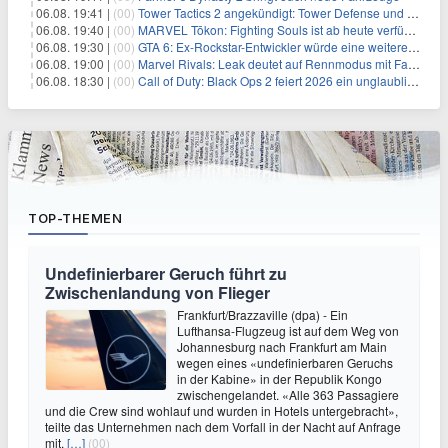
06.08. 19:41 |
(00)
Tower Tactics 2 angekündigt: Tower Defense und Deckbuilding Kombo kehrt zurück
06.08. 19:40 |
(00)
MARVEL Tōkon: Fighting Souls ist ab heute verfügbar
06.08. 19:30 |
(00)
GTA 6: Ex-Rockstar-Entwickler würde eine weitere Verschiebung nicht überraschen
06.08. 19:00 |
(00)
Marvel Rivals: Leak deutet auf Rennmodus mit Fahrzeugen hin
06.08. 18:30 |
(00)
Call of Duty: Black Ops 2 feiert 2026 ein unglaubliches Comeback
TOP-THEMEN
Undefinierbarer Geruch führt zu
Zwischenlandung von Flieger
Frankfurt/Brazzaville (dpa) - Ein
Lufthansa-Flugzeug ist auf dem Weg von
Johannesburg nach Frankfurt am Main
wegen eines «undefinierbaren Geruchs
in der Kabine» in der Republik Kongo
zwischengelandet. «Alle 363 Passagiere
und die Crew sind wohlauf und wurden in Hotels untergebracht»,
teilte das Unternehmen nach dem Vorfall in der Nacht auf Anfrage
mit.
[…]
(00)