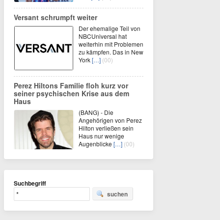
Versant schrumpft weiter
Der ehemalige Teil von
NBCUniversal hat
weiterhin mit Problemen
zu kämpfen. Das in New
York
[…]
(00)
Perez Hiltons Familie floh kurz vor
seiner psychischen Krise aus dem
Haus
(BANG) - Die
Angehörigen von Perez
Hilton verließen sein
Haus nur wenige
Augenblicke
[…]
(00)
Suchbegriff
suchen