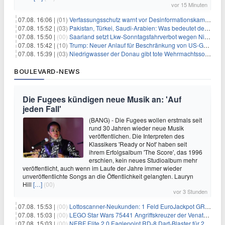
vor 15 Minuten
07.08. 16:06 |
(01)
Verfassungsschutz warnt vor Desinformationskampagne gegen Merz
07.08. 15:52 |
(03)
Pakistan, Türkei, Saudi-Arabien: Was bedeutet der neue Pakt?
07.08. 15:50 |
(00)
Saarland setzt Lkw-Sonntagsfahrverbot wegen Niedrigwasser aus
07.08. 15:42 |
(10)
Trump: Neuer Anlauf für Beschränkung von US-Geburtsrecht
07.08. 15:39 |
(03)
Niedrigwasser der Donau gibt tote Wehrmachtssoldaten frei
BOULEVARD-NEWS
Die Fugees kündigen neue Musik an: 'Auf
jeden Fall'
(BANG) - Die Fugees wollen erstmals seit
rund 30 Jahren wieder neue Musik
veröffentlichen. Die Interpreten des
Klassikers 'Ready or Not' haben seit
ihrem Erfolgsalbum 'The Score', das 1996
erschien, kein neues Studioalbum mehr
veröffentlicht, auch wenn im Laufe der Jahre immer wieder
unveröffentlichte Songs an die Öffentlichkeit gelangten. Lauryn
Hill
[…]
(00)
vor 3 Stunden
07.08. 15:53 |
(00)
Lottoscanner-Neukunden: 1 Feld EuroJackpot GRATIS spielen
07.08. 15:03 |
(00)
LEGO Star Wars 75441 Angriffskreuzer der Venator-Klasse für 50,25€
07.08. 15:03 |
(00)
NERF Elite 2.0 Eaglepoint RD-8 Dart-Blaster für 20,49€