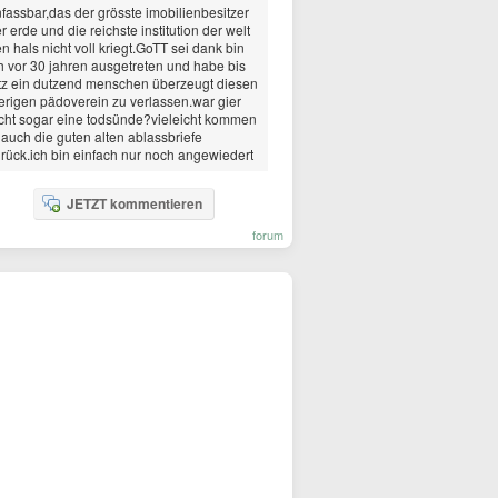
fassbar,das der grösste imobilienbesitzer
r erde und die reichste institution der welt
n hals nicht voll kriegt.GoTT sei dank bin
h vor 30 jahren ausgetreten und habe bis
tz ein dutzend menschen überzeugt diesen
erigen pädoverein zu verlassen.war gier
cht sogar eine todsünde?vieleicht kommen
 auch die guten alten ablassbriefe
rück.ich bin einfach nur noch angewiedert
JETZT kommentieren
forum