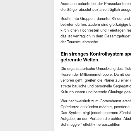
Assmann betonte bei der Pressekonferenz
die Bürger absolut sozialverträglich ausge
Bestimmte Gruppen, darunter Kinder und 
betreten dürfen. Zudem sind großzügige E
kirchlichen Hochfesten und Feiertagen fe
das ist verträglich in dem Gesamtgefüge“
der Tourismusbranche.
Ein strenges Kontrollsystem spal
getrennte Welten
Die organisatorische Umsetzung des Ticke
Herzen der Millionenmetropole. Damit de
verloren geht, greifen die Planer zu ein
strikte bauliche und personelle Segregati
Kulturtouristen und betende Gläubige ges
Wer nachweislich zum Gottesdienst ersche
Opferkerze entzünden möchte, passierte d
Das System birgt jedoch enormen Zündsto
Aufgabe, an den Portalen die echten Abs
Schmuggler“ effektiv herauszufiltern.