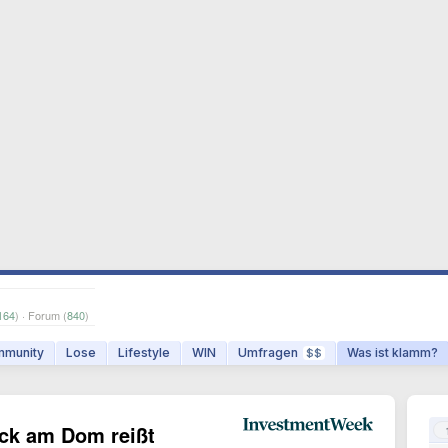
164
) · Forum (
840
)
munity
Lose
Lifestyle
WIN
Umfragen
Was ist klamm?
$$
ock am Dom reißt