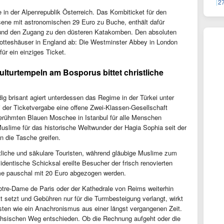
2
e in der Alpenrepublik Österreich. Das Kombiticket für den
ene mit astronomischen 29 Euro zu Buche, enthält dafür
e und den Zugang zu den düsteren Katakomben. Den absoluten
Gotteshäuser in England ab: Die Westminster Abbey in London
für ein einziges Ticket.
Kulturtempeln am Bosporus bittet christliche
dig brisant agiert unterdessen das Regime in der Türkei unter
 der Ticketvergabe eine offene Zwei-Klassen-Gesellschaft
berühmten Blauen Moschee in Istanbul für alle Menschen
uslime für das historische Weltwunder der Hagia Sophia seit der
n die Tasche greifen.
stliche und säkulare Touristen, während gläubige Muslime zum
identische Schicksal ereilte Besucher der frisch renovierten
ime pauschal mit 20 Euro abgezogen werden.
otre-Dame de Paris oder der Kathedrale von Reims weiterhin
tt setzt und Gebühren nur für die Turmbesteigung verlangt, wirkt
sten wie ein Anachronismus aus einer längst vergangenen Zeit.
ächsischen Weg entschieden. Ob die Rechnung aufgeht oder die