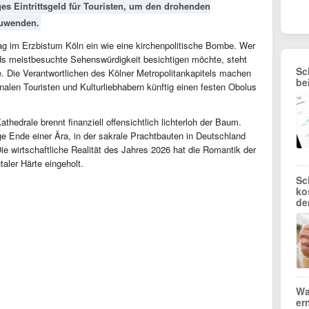
ges Eintrittsgeld für Touristen, um den drohenden
zuwenden.
ag im Erzbistum Köln ein wie eine kirchenpolitische Bombe. Wer
ds meistbesuchte Sehenswürdigkeit besichtigen möchte, steht
Sc
. Die Verantwortlichen des Kölner Metropolitankapitels machen
be
onalen Touristen und Kulturliebhabern künftig einen festen Obolus
hedrale brennt finanziell offensichtlich lichterloh der Baum.
ige Ende einer Ära, in der sakrale Prachtbauten in Deutschland
Die wirtschaftliche Realität des Jahres 2026 hat die Romantik der
taler Härte eingeholt.
Sc
ko
de
Wa
er