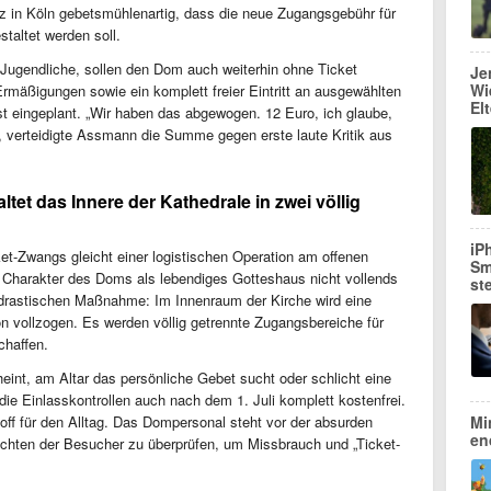
 in Köln gebetsmühlenartig, dass die neue Zugangsgebühr für
staltet werden soll.
Jugendliche, sollen den Dom auch weiterhin ohne Ticket
Je
Wi
rmäßigungen sowie ein komplett freier Eintritt an ausgewählten
El
st eingeplant. „Wir haben das abgewogen. 12 Euro, ich glaube,
, verteidigte Assmann die Summe gegen erste laute Kritik aus
tet das Innere der Kathedrale in zwei völlig
iP
t-Zwangs gleicht einer logistischen Operation am offenen
Sm
r Charakter des Doms als lebendiges Gotteshaus nicht vollends
st
er drastischen Maßnahme: Im Innenraum der Kirche wird eine
on vollzogen. Es werden völlig getrennte Zugangsbereiche für
chaffen.
int, am Altar das persönliche Gebet sucht oder schlicht eine
ie Einlasskontrollen auch nach dem 1. Juli komplett kostenfrei.
ff für den Alltag. Das Dompersonal steht vor der absurden
Mi
en
ichten der Besucher zu überprüfen, um Missbrauch und „Ticket-