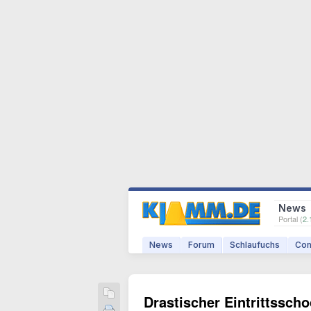
News
Portal (
2.
News
Forum
Schlaufuchs
Com
Drastischer Eintrittssch