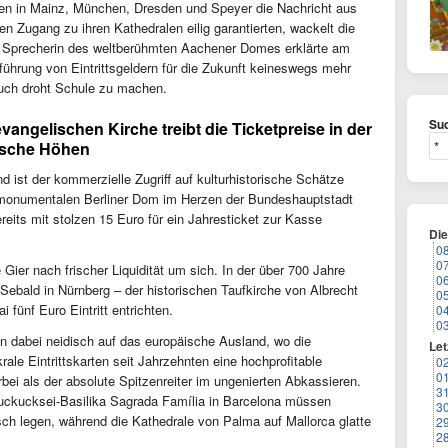
en in Mainz, München, Dresden und Speyer die Nachricht aus
en Zugang zu ihren Kathedralen eilig garantierten, wackelt die
e Sprecherin des weltberühmten Aachener Domes erklärte am
hrung von Eintrittsgeldern für die Zukunft keineswegs mehr
uch droht Schule zu machen.
Suc
angelischen Kirche treibt die Ticketpreise in der
mische Höhen
d ist der kommerzielle Zugriff auf kulturhistorische Schätze
 monumentalen Berliner Dom im Herzen der Bundeshauptstadt
eits mit stolzen 15 Euro für ein Jahresticket zur Kasse
Di
0
0
 Gier nach frischer Liquidität um sich. In der über 700 Jahre
0
Sebald in Nürnberg – der historischen Taufkirche von Albrecht
0
fünf Euro Eintritt entrichten.
0
0
 dabei neidisch auf das europäische Ausland, wo die
Let
ale Eintrittskarten seit Jahrzehnten eine hochprofitable
0
0
rbei als der absolute Spitzenreiter im ungenierten Abkassieren.
3
Kuckucksei-Basilika Sagrada Família in Barcelona müssen
3
ch legen, während die Kathedrale von Palma auf Mallorca glatte
2
2