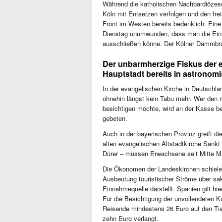
Während die katholischen Nachbardiözes
Köln mit Entsetzen verfolgen und den frei
Front im Westen bereits bedenklich. Ein
Dienstag unumwunden, dass man die Einfü
ausschließen könne. Der Kölner Dammbr
Der unbarmherzige Fiskus der ev
Hauptstadt bereits in astrono
In der evangelischen Kirche in Deutschlan
ohnehin längst kein Tabu mehr. Wer den
besichtigen möchte, wird an der Kasse ber
gebeten.
Auch in der bayerischen Provinz greift die
alten evangelischen Altstadtkirche Sankt 
Dürer – müssen Erwachsene seit Mitte Mai 
Die Ökonomen der Landeskirchen schielen
Ausbeutung touristischer Ströme über sakr
Einnahmequelle darstellt. Spanien gilt hie
Für die Besichtigung der unvollendeten 
Reisende mindestens 26 Euro auf den Tis
zehn Euro verlangt.