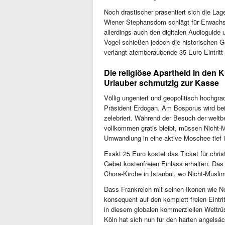
Noch drastischer präsentiert sich die Lag
Wiener Stephansdom schlägt für Erwachs
allerdings auch den digitalen Audioguid
Vogel schießen jedoch die historischen 
verlangt atemberaubende 35 Euro Eintritt 
Die religiöse Apartheid in den 
Urlauber schmutzig zur Kasse
Völlig ungeniert und geopolitisch hochgra
Präsident Erdogan. Am Bosporus wird bei
zelebriert. Während der Besuch der welt
vollkommen gratis bleibt, müssen Nicht-M
Umwandlung in eine aktive Moschee tief i
Exakt 25 Euro kostet das Ticket für chri
Gebet kostenfreien Einlass erhalten. Das 
Chora-Kirche in Istanbul, wo Nicht-Musl
Dass Frankreich mit seinen Ikonen wie N
konsequent auf den komplett freien Eintri
in diesem globalen kommerziellen Wettrü
Köln hat sich nun für den harten angels