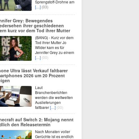
Sprengstoff-Drohne am
[…]
(03)
nnifer Grey: Bewegendes
edersehen ihrer geschiedenen
tern kurz vor dem Tod ihrer Mutter
(BANG) - Kurz vor dem
Tod ihrer Mutter Jo
Wilder kam es für
Jennifer Grey zu einem
[…]
(00)
hone Ultra lässt Verkauf faltbarer
artphones 2026 um 20 Prozent
eigen
Laut
Branchenberichten
werden die weltweiten
Auslieferungen
faltbarer
[…]
(00)
necraft auf Switch 2: Mojang nennt
dlich den Releasetermin
Nach Monaten voller
Gerüchte ist es endlich