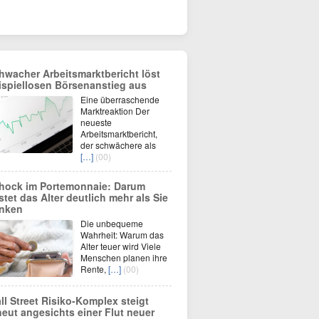
hwacher Arbeitsmarktbericht löst
ispiellosen Börsenanstieg aus
Eine überraschende
Marktreaktion Der
neueste
Arbeitsmarktbericht,
der schwächere als
[…]
(00)
hock im Portemonnaie: Darum
stet das Alter deutlich mehr als Sie
nken
Die unbequeme
Wahrheit: Warum das
Alter teuer wird Viele
Menschen planen ihre
Rente,
[…]
(00)
ll Street Risiko-Komplex steigt
neut angesichts einer Flut neuer