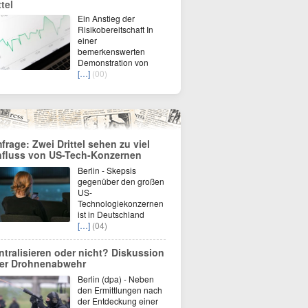
tel
Ein Anstieg der
Risikobereitschaft In
einer
bemerkenswerten
Demonstration von
[…]
(00)
frage: Zwei Drittel sehen zu viel
nfluss von US-Tech-Konzernen
Berlin - Skepsis
gegenüber den großen
US-
Technologiekonzernen
ist in Deutschland
[…]
(04)
ntralisieren oder nicht? Diskussion
er Drohnenabwehr
Berlin (dpa) - Neben
den Ermittlungen nach
der Entdeckung einer