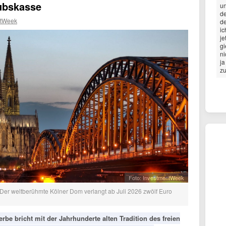
aubskasse
un
de
ntWeek
de
ic
je
gi
ni
ja
zu
Foto: InvestmentWeek
 Der weltberühmte Kölner Dom verlangt ab Juli 2026 zwölf Euro
e bricht mit der Jahrhunderte alten Tradition des freien