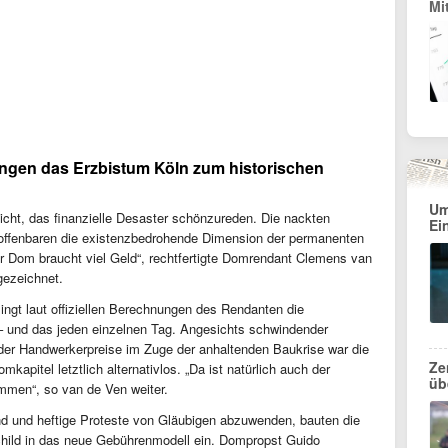
Mit
ingen das Erzbistum Köln zum historischen
Um
nicht, das finanzielle Desaster schönzureden. Die nackten
Ei
, offenbaren die existenzbedrohende Dimension der permanenten
r Dom braucht viel Geld“, rechtfertigte Domrendant Clemens van
gezeichnet.
ingt laut offiziellen Berechnungen des Rendanten die
und das jeden einzelnen Tag. Angesichts schwindender
er Handwerkerpreise im Zuge der anhaltenden Baukrise war die
Ze
apitel letztlich alternativlos. „Da ist natürlich auch der
üb
ommen“, so van de Ven weiter.
d und heftige Proteste von Gläubigen abzuwenden, bauten die
schild in das neue Gebührenmodell ein. Dompropst Guido