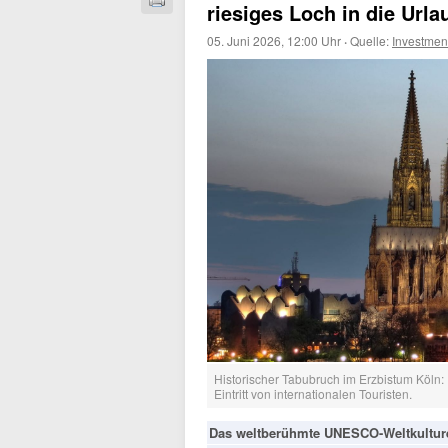
riesiges Loch in die Url
05. Juni 2026, 12:00 Uhr
·
Quelle:
Investme
Historischer Tabubruch im Erzbistum Köln:
Eintritt von internationalen Touristen.
Das weltberühmte UNESCO-Weltkulturerb