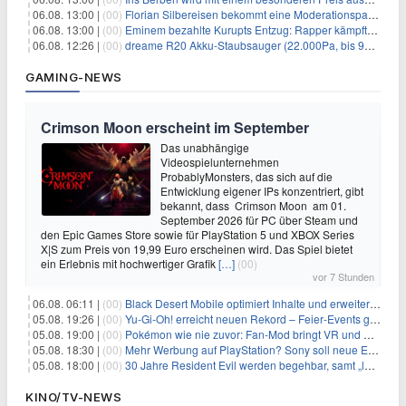
06.08. 13:00 |
(00)
Florian Silbereisen bekommt eine Moderationspartnerin
06.08. 13:00 |
(00)
Eminem bezahlte Kurupts Entzug: Rapper kämpfte gegen lebensbedrohliche Alkoholsucht
06.08. 12:26 |
(00)
dreame R20 Akku-Staubsauger (22.000Pa, bis 90 Min. Laufzeit) für 169€
GAMING-NEWS
Crimson Moon erscheint im September
Das unabhängige
Videospielunternehmen
ProbablyMonsters, das sich auf die
Entwicklung eigener IPs konzentriert, gibt
bekannt, dass Crimson Moon am 01.
September 2026 für PC über Steam und
den Epic Games Store sowie für PlayStation 5 und XBOX Series
X|S zum Preis von 19,99 Euro erscheinen wird. Das Spiel bietet
ein Erlebnis mit hochwertiger Grafik
[…]
(00)
vor 7 Stunden
06.08. 06:11 |
(00)
Black Desert Mobile optimiert Inhalte und erweitert Treasure Access
05.08. 19:26 |
(00)
Yu‑Gi‑Oh! erreicht neuen Rekord – Feier‑Events gestartet
05.08. 19:00 |
(00)
Pokémon wie nie zuvor: Fan-Mod bringt VR und Ego-Perspektive nach Kanto
05.08. 18:30 |
(00)
Mehr Werbung auf PlayStation? Sony soll neue Einnahmequellen prüfen
05.08. 18:00 |
(00)
30 Jahre Resident Evil werden begehbar, samt „lebensgroßem Leon“
KINO/TV-NEWS