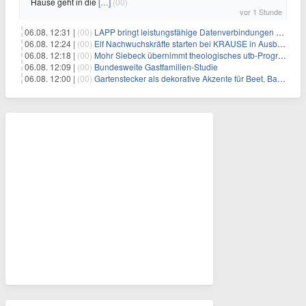
Hause geht in die
[…]
(00)
vor 1 Stunde
06.08. 12:31 |
(00)
LAPP bringt leistungsfähige Datenverbindungen auf die Schiene
06.08. 12:24 |
(00)
Elf Nachwuchskräfte starten bei KRAUSE in Ausbildung und Jahrespraktikum
06.08. 12:18 |
(00)
Mohr Siebeck übernimmt theologisches utb-Programm und die Zeitschrift für Neues Testament (ZNT) von Narr Francke Attempto
06.08. 12:09 |
(00)
Bundesweite Gastfamilien-Studie
06.08. 12:00 |
(00)
Gartenstecker als dekorative Akzente für Beet, Balkon und Terrasse | KNOBLOCH