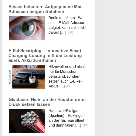
Besser behalten: Aufgegebene Mail-
Adressen bergen Gefahren
Berlin (dpa/tmn) - Wer
seine E-Mail-Adresse
aufgibt, kann sich nicht
darauf
[…]
(00)
E-Pal Smartplug – Innovative Smart-
Charging-Lösung hilft die Leistung
eures Akku zu erhalten
Hitzewellen sind nicht
nur für Menschen
belastend, sondern
setzen auch E-Bike-
Akkus
[…]
(00)
Glasfaser: Nicht an der Haustür unter
Druck setzen lassen
Hannover/Stuttgart
(dpa/tmn) - Es klingelt
an der Tür, man öffnet
und dann fallen
[…]
(00)