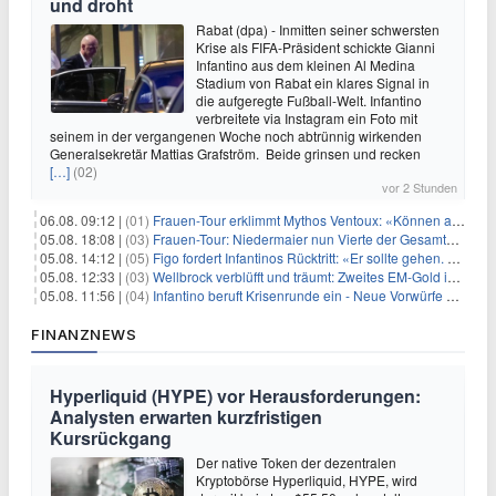
und droht
Rabat (dpa) - Inmitten seiner schwersten
Krise als FIFA-Präsident schickte Gianni
Infantino aus dem kleinen Al Medina
Stadium von Rabat ein klares Signal in
die aufgeregte Fußball-Welt. Infantino
verbreitete via Instagram ein Foto mit
seinem in der vergangenen Woche noch abtrünnig wirkenden
Generalsekretär Mattias Grafström. Beide grinsen und recken
[…]
(02)
vor 2 Stunden
06.08. 09:12 |
(01)
Frauen-Tour erklimmt Mythos Ventoux: «Können alles schaffen»
05.08. 18:08 |
(03)
Frauen-Tour: Niedermaier nun Vierte der Gesamtwertung
05.08. 14:12 |
(05)
Figo fordert Infantinos Rücktritt: «Er sollte gehen. Jetzt»
05.08. 12:33 |
(03)
Wellbrock verblüfft und träumt: Zweites EM-Gold in Paris
05.08. 11:56 |
(04)
Infantino beruft Krisenrunde ein - Neue Vorwürfe gegen FIFA
FINANZNEWS
Hyperliquid (HYPE) vor Herausforderungen:
Analysten erwarten kurzfristigen
Kursrückgang
Der native Token der dezentralen
Kryptobörse Hyperliquid, HYPE, wird