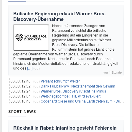
Britische Regierung erlaubt Warner Bros.
Discovery-Übernahme
Nach umfassenden Zusagen von
Paramount verzichtet die britische
Regierung auf ein Eingreifen in die
geplante Milliardenfusion mit Warner
Bros. Discovery. Die britische
Kulturministerin hat grünes Licht für die
geplante Übernahme von Warner Bros. Discovery durch
Paramount gegeben. Nachdem sie Ende Juni noch Bedenken
hinsichtlich der Medienvielfalt, der redaktionellen Unabhängigkeit
und des
[…]
(00)
vor 1 Stunde
06.08. 12:40 |
(00)
Versant schrumpft weiter
06.08. 12:32 |
(00)
Dank Fußball-WM: Nexstar erhöht den Gewinn
06.08. 12:24 |
(00)
Warner Bros. Discovery rutscht ins Minus
06.08. 12:04 |
(00)
Weltkriegsbombe: RTL wird evakuiert
06.08. 10:48 |
(00)
Godehard Giese und Ursina Lardi treten zum «Duell» an
SPORT-NEWS
Rückhalt in Rabat: Infantino gesteht Fehler ein