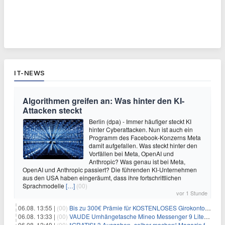
IT-NEWS
Algorithmen greifen an: Was hinter den KI-
Attacken steckt
Berlin (dpa) - Immer häufiger steckt KI
hinter Cyberattacken. Nun ist auch ein
Programm des Facebook-Konzerns Meta
damit aufgefallen. Was steckt hinter den
Vorfällen bei Meta, OpenAI und
Anthropic? Was genau ist bei Meta,
OpenAI und Anthropic passiert? Die führenden KI-Unternehmen
aus den USA haben eingeräumt, dass ihre fortschrittlichen
Sprachmodelle
[…]
(00)
vor 1 Stunde
06.08. 13:55 |
(00)
Bis zu 300€ Prämie für KOSTENLOSES Girokonto bei der Santander – 50€ schon nach 1 Woche!
06.08. 13:33 |
(00)
VAUDE Umhängetasche Mineo Messenger 9 Liter für 26,89€
06.08. 12:49 |
(00)
*GRATIS* 3 Ausgaben „selber machen“ Magazin für 0€ (statt 13,35€)