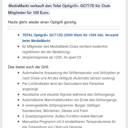
MediaMarkt verkauft den Tefal Optigrill+ GC717D für Club-
Mitglieder für 100 Euro.
Heute gibt's wieder einen Optigrill günstig.
TEFAL Optigrill+ GC712D (2000 Watt) für 100€ inkl. Versand
beim MediaMarkt
für Mitglieder des MediaMarkt Clubs (einfach kostenfrei
registrieren bei der Bestellung)
Vergleichspreise ab 123€, ihr spart 23
Das bietet euch der Grill:
Automatische Anpassung der Grilltemperatur und Grillzyklen je
nach Dicke und Art des Grillguts (Automatic sensor cooking)
Per Lichtindikator wird der Garzustand des Fleisches
angezeigt.
Akustische und visuelle Signale während des Grillvorgangs
Automatische Warmhaltefunktion am Ende des Grillvorgangs
6 voreingestellte Grillprogramme: Burger, Geflügel,
Sandwiches, Würstchen, Steaks und Fisch
2 Zusatzprogramme: Auftau-Funktion sowie Manuell
Manuelles Programm mit 4 einstellbaren Temperaturlevel für
die Zubereitung von Obst und Gemüse