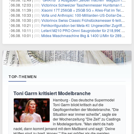
06.08. 12:03 |
(00)
Victorinox Schweizer Taschenmesser Huntsman für 32,99€
06.08. 11:39 |
(00)
Xiaomi 17T 256GB + 25GB 5G + Alles-Flat im Telekom-Netz für 9,99€/Monat
06.08. 10:33 |
(00)
Volta und Anthropic: 100-Milliarden-US-Dollar-Deal für KI-Rechenleistung
06.08. 10:30 |
(01)
Victorinox Swiss Classic Frühstücksmesser 6-teilig für 22,47€
06.08. 10:21 |
(00)
Fehlkonfiguration bei Meta-KI: Ungewollter Zugriff auf fremde Systeme
06.08. 10:11 |
(00)
Lefant M210 PRO Omni Saugroboter für 218,99€ – 20.000Pa, Wischfunktion
06.08. 10:01 |
(00)
Midea Waschmaschine 8kg & 1400 U/Min für 289,97€ (A-10%, Dampf)
TOP-THEMEN
Toni Garrn kritisiert Modelbranche
Hamburg - Das deutsche Supermodel
Toni Garrn blickt kritisch auf die
Gepflogenheiten der Modebranche. "Die
Situation war immer scheiße", sagte sie
der Wochenzeitung "Die Zeit" zu Castings
in Modelagenture. "Man steht da halb
nackt, dann kommt jemand mit dem Maßband und sagt: `Deine
Hüften sind zu breit, Honey.`" Sie sei größer als die meisten,