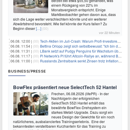
derzeit bei etwa $55,50 gehandelt, was
einem Rückgang von 22% im
Monatsvergleich entspricht. Einige
Marktbeobachter gehen davon aus, dass
sich die Lage weiter verschlechtern könnte und ein weiterer
Abwärtstrend bevorsteht. Wie tief könnte der Kurs fallen? Zu
Beginn dieser
[…]
(00)
vor 22 Minuten
06.08. 12:00 |
(00)
Tech-Aktien im Juli-Crash: Warum Profi-Investoren jetzt zugreifen – Stresstest statt Bärenmarkt
06.08. 11:54 |
(00)
Bettina Orlopp zeigt sich selbstbewusst: "Ich bin die Vorstandsvorsitzende"
06.08. 11:31 |
(00)
LBank setzt auf Pudgy Penguins für Wachstum über den Handel hinaus
06.08. 11:17 |
(00)
Pi Network's PI führt Altcoin-Rallye an, während Bitcoin $65.000 anpeilt
06.08. 11:00 |
(00)
Russlands Zentralbank senkt Zinsen trotz Inflations-Schock – ein riskantes Spiel
BUSINESS/PRESSE
BowFlex präsentiert neue SelectTech 52 Hantel
Frechen, 06.08.2026 (lifePR) - In der
Nachfolgerin der erfolgreichen
SelectTech 552i Hantel erhält das
bewährte BowFlex-Drehsystem ein
starkes Metall-Upgrade. Dazu sorgt ein
neues Design der Gewichte für ein noch
natürlicheres, ausbalanciertes Trainingserlebnis. Eine der
bekanntesten verstellbaren Kurzhanteln für das Training zu