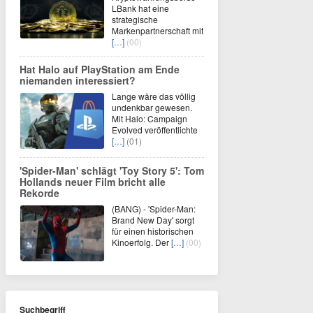
LBank hat eine
strategische
Markenpartnerschaft mit
[…]
(00)
Hat Halo auf PlayStation am Ende
niemanden interessiert?
Lange wäre das völlig
undenkbar gewesen.
Mit Halo: Campaign
Evolved veröffentlichte
[…]
(01)
'Spider-Man' schlägt 'Toy Story 5': Tom
Hollands neuer Film bricht alle
Rekorde
(BANG) - 'Spider-Man:
Brand New Day' sorgt
für einen historischen
Kinoerfolg. Der
[…]
(00)
Suchbegriff