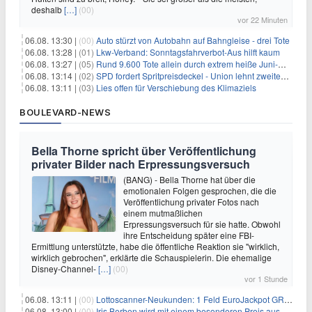
deshalb
[…]
(00)
vor 22 Minuten
06.08. 13:30 |
(00)
Auto stürzt von Autobahn auf Bahngleise - drei Tote
06.08. 13:28 |
(01)
Lkw-Verband: Sonntagsfahrverbot-Aus hilft kaum
06.08. 13:27 |
(05)
Rund 9.600 Tote allein durch extrem heiße Juni-Woche
06.08. 13:14 |
(02)
SPD fordert Spritpreisdeckel - Union lehnt zweiten Tankrabatt ab
06.08. 13:11 |
(03)
Lies offen für Verschiebung des Klimaziels
BOULEVARD-NEWS
Bella Thorne spricht über Veröffentlichung
privater Bilder nach Erpressungsversuch
(BANG) - Bella Thorne hat über die
emotionalen Folgen gesprochen, die die
Veröffentlichung privater Fotos nach
einem mutmaßlichen
Erpressungsversuch für sie hatte. Obwohl
ihre Entscheidung später eine FBI-
Ermittlung unterstützte, habe die öffentliche Reaktion sie "wirklich,
wirklich gebrochen", erklärte die Schauspielerin. Die ehemalige
Disney-Channel-
[…]
(00)
vor 1 Stunde
06.08. 13:11 |
(00)
Lottoscanner-Neukunden: 1 Feld EuroJackpot GRATIS spielen
06.08. 13:00 |
(00)
Iris Berben wird mit einem besonderen Preis ausgezeichnet