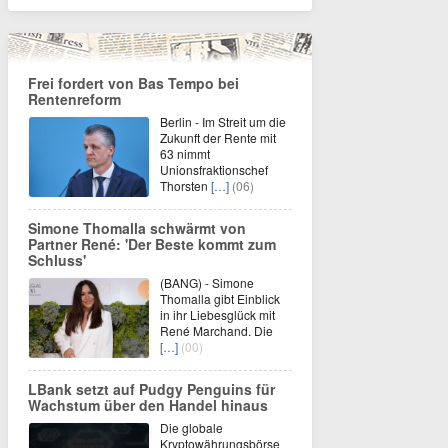
Frei fordert von Bas Tempo bei
Rentenreform
Berlin - Im Streit um die
Zukunft der Rente mit
63 nimmt
Unionsfraktionschef
Thorsten
[…]
(06)
Simone Thomalla schwärmt von
Partner René: 'Der Beste kommt zum
Schluss'
(BANG) - Simone
Thomalla gibt Einblick
in ihr Liebesglück mit
René Marchand. Die
[…]
(00)
LBank setzt auf Pudgy Penguins für
Wachstum über den Handel hinaus
Die globale
Kryptowährungsbörse