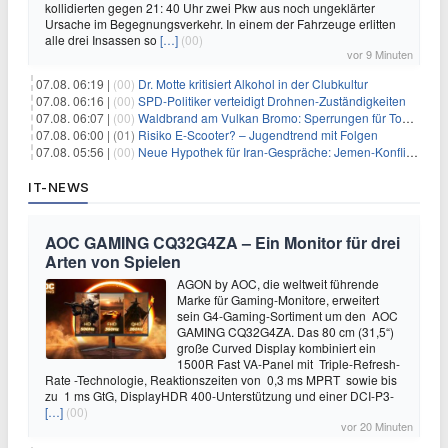
kollidierten gegen 21: 40 Uhr zwei Pkw aus noch ungeklärter
Ursache im Begegnungsverkehr. In einem der Fahrzeuge erlitten
alle drei Insassen so
[…]
(00)
vor 9 Minuten
07.08. 06:19 |
(00)
Dr. Motte kritisiert Alkohol in der Clubkultur
07.08. 06:16 |
(00)
SPD-Politiker verteidigt Drohnen-Zuständigkeiten
07.08. 06:07 |
(00)
Waldbrand am Vulkan Bromo: Sperrungen für Touristen
07.08. 06:00 |
(01)
Risiko E-Scooter? – Jugendtrend mit Folgen
07.08. 05:56 |
(00)
Neue Hypothek für Iran-Gespräche: Jemen-Konflikt eskaliert
IT-NEWS
AOC GAMING CQ32G4ZA – Ein Monitor für drei
Arten von Spielen
AGON by AOC, die weltweit führende
Marke für Gaming-Monitore, erweitert
sein G4-Gaming-Sortiment um den AOC
GAMING CQ32G4ZA. Das 80 cm (31,5“)
große Curved Display kombiniert ein
1500R Fast VA-Panel mit Triple-Refresh-
Rate -Technologie, Reaktionszeiten von 0,3 ms MPRT sowie bis
zu 1 ms GtG, DisplayHDR 400-Unterstützung und einer DCI-P3-
[…]
(00)
vor 20 Minuten