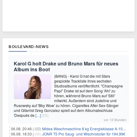
BOULEVARD-NEWS
Karol G holt Drake und Bruno Mars für neues
Album ins Boot
(BANG) - Karol G hat die mit Stars
gespickte Trackliste ihres sechsten
Studioalbums veröffentlicht. "Champagne
Papi" Drake ist auf dem Song 'Ahí' zu
hören, während Bruno Mars auf 'Still'
mitwirkt. Außerdem sind Judeline und
Rusowsky auf 'Bby Wow' zu hören. Cigarettes After Sex-Sänger
und Gitarrist Greg Gonzalez spielt auf dem Albumabschluss
'Después de
[…]
(00)
vor 13 Stunden
06.08. 20:46 |
(02)
Midea Waschmaschine 8 kg Energieklasse A-10% 1400 U/Min für 289,97€
06.08. 18:33 |
(00)
JONR T5 Pro Saug- und Wischroboter für 194,99€