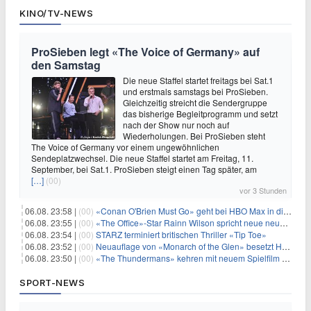
KINO/TV-NEWS
ProSieben legt «The Voice of Germany» auf
den Samstag
Die neue Staffel startet freitags bei Sat.1
und erstmals samstags bei ProSieben.
Gleichzeitig streicht die Sendergruppe
das bisherige Begleitprogramm und setzt
nach der Show nur noch auf
Wiederholungen. Bei ProSieben steht
The Voice of Germany vor einem ungewöhnlichen
Sendeplatzwechsel. Die neue Staffel startet am Freitag, 11.
September, bei Sat.1. ProSieben steigt einen Tag später, am
[…]
(00)
vor 3 Stunden
06.08. 23:58 |
(00)
«Conan O'Brien Must Go» geht bei HBO Max in die dritte Runde
06.08. 23:55 |
(00)
«The Office»-Star Rainn Wilson spricht neue neuseeländische Serie «Settling»
06.08. 23:54 |
(00)
STARZ terminiert britischen Thriller «Tip Toe»
06.08. 23:52 |
(00)
Neuauflage von «Monarch of the Glen» besetzt Hauptrollen
06.08. 23:50 |
(00)
«The Thundermans» kehren mit neuem Spielfilm zurück
SPORT-NEWS