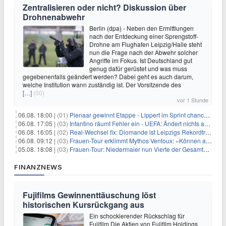
Zentralisieren oder nicht? Diskussion über
Drohnenabwehr
Berlin (dpa) - Neben den Ermittlungen
nach der Entdeckung einer Sprengstoff-
Drohne am Flughafen Leipzig/Halle steht
nun die Frage nach der Abwehr solcher
Angriffe im Fokus. Ist Deutschland gut
genug dafür gerüstet und was muss
gegebenenfalls geändert werden? Dabei geht es auch darum,
welche Institution wann zuständig ist. Der Vorsitzende des
[…]
(00)
vor 1 Stunde
06.08. 18:00 |
(01)
Pienaar gewinnt Etappe - Lippert im Sprint chancenlos
06.08. 17:05 |
(03)
Infantino räumt Fehler ein - UEFA: Ändert nichts an Boykott
06.08. 16:05 |
(02)
Real-Wechsel fix: Diomande ist Leipzigs Rekordtransfer
06.08. 09:12 |
(03)
Frauen-Tour erklimmt Mythos Ventoux: «Können alles schaffen»
05.08. 18:08 |
(03)
Frauen-Tour: Niedermaier nun Vierte der Gesamtwertung
FINANZNEWS
Fujifilms Gewinnenttäuschung löst
historischen Kursrückgang aus
Ein schockierender Rückschlag für
Fujifilm Die Aktien von Fujifilm Holdings