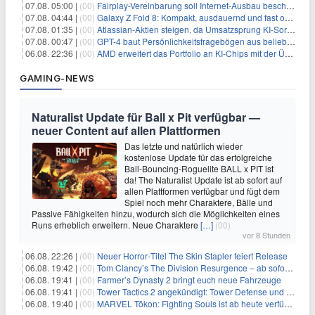
07.08. 05:00 |
(00)
Fairplay-Vereinbarung soll Internet-Ausbau beschleunigen
07.08. 04:44 |
(00)
Galaxy Z Fold 8: Kompakt, ausdauernd und fast ohne Falte
07.08. 01:35 |
(00)
Atlassian-Aktien steigen, da Umsatzsprung KI-Sorgen dämpft
07.08. 00:47 |
(00)
GPT-4 baut Persönlichkeitsfragebögen aus beliebigen Texten und sagt Antworten voraus
06.08. 22:36 |
(00)
AMD erweitert das Portfolio an KI-Chips mit der Übernahme von Taalas
GAMING-NEWS
Naturalist Update für Ball x Pit verfügbar —
neuer Content auf allen Plattformen
Das letzte und natürlich wieder
kostenlose Update für das erfolgreiche
Ball-Bouncing-Roguelite BALL x PIT ist
da! The Naturalist Update ist ab sofort auf
allen Plattformen verfügbar und fügt dem
Spiel noch mehr Charaktere, Bälle und
Passive Fähigkeiten hinzu, wodurch sich die Möglichkeiten eines
Runs erheblich erweitern. Neue Charaktere
[…]
(00)
vor 8 Stunden
06.08. 22:26 |
(00)
Neuer Horror‑Titel The Skin Stapler feiert Release
06.08. 19:42 |
(00)
Tom Clancy’s The Division Resurgence – ab sofort für euch verfügbar
06.08. 19:41 |
(00)
Farmer’s Dynasty 2 bringt euch neue Fahrzeuge
06.08. 19:41 |
(00)
Tower Tactics 2 angekündigt: Tower Defense und Deckbuilding Kombo kehrt zurück
06.08. 19:40 |
(00)
MARVEL Tōkon: Fighting Souls ist ab heute verfügbar