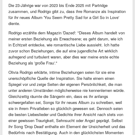
Die 23-Jährige war von 2023 bis Ende 2025 mit Partridge
zusammen, und Rodrigo gibt zu, dass ihre Romanze als Inspiration
für ihr neues Album 'You Seem Pretty Sad for a Girl So in Love'
diente.
Rodrigo erzählte dem Magazin 'Dazed': "Dieses Album handelt von
meiner ersten Beziehung als Erwachsene; es geht darum, wie ich
in Echtzeit entdecke, wie romantische Liebe aussieht. Ich hatte
zuvor schon Beziehungen, die auf eine jugendliche Art wirklich
aufregend und turbulent waren, aber dies war meine erste echte
Beziehung als 'große Frau'."
Olivia Rodrigo erklärte, intime Beziehungen seien für sie eine
unerschöpfliche Quelle der Inspiration. Sie halte einem einen
Spiegel vor und zeige Seiten der eigenen Persönlichkeit, die man
unter anderen Umständen möglicherweise nie kennenlernen würde.
Gleichzeitig räumte die Sängerin ein, dass es ihr anfangs
schwergefallen sei, Songs für ihr neues Album zu schreiben, weil
sie in ihrem Privatleben so glücklich gewesen sei. Dennoch seien
die besten Liebeslieder und Gedichte ihrer Ansicht nach stets von
einer gewissen Traurigkeit, Sehnsucht oder Angst geprägt. Selbst
ihr Song 'Drop Dead' enthalte ein Element der Unsicherheit und das
Bedürfnis nach Bestätigung. Auch in den glücklichsten Momenten