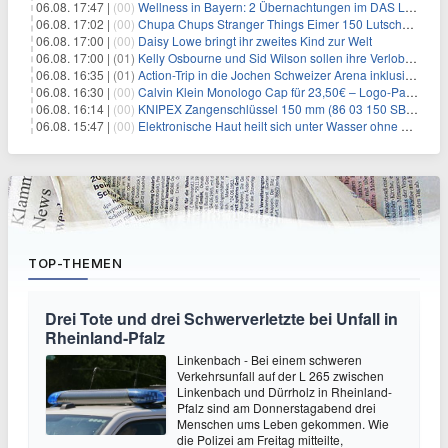
06.08. 17:47 |
(00)
Wellness in Bayern: 2 Übernachtungen im DAS LUDWIG Sports Resort inkl. HP + Wellness ab 174€ p.P.
06.08. 17:02 |
(00)
Chupa Chups Stranger Things Eimer 150 Lutscher für 21,95€
06.08. 17:00 |
(00)
Daisy Lowe bringt ihr zweites Kind zur Welt
06.08. 17:00 |
(01)
Kelly Osbourne und Sid Wilson sollen ihre Verlobung gelöst haben
06.08. 16:35 |
(01)
Action-Trip in die Jochen Schweizer Arena inklusive Premium Hotel und Frühstück ab 59€ p.P.
06.08. 16:30 |
(00)
Calvin Klein Monologo Cap für 23,50€ – Logo-Patch, Baumwolle
06.08. 16:14 |
(00)
KNIPEX Zangenschlüssel 150 mm (86 03 150 SB) für 35,99€
06.08. 15:47 |
(00)
Elektronische Haut heilt sich unter Wasser ohne Strom
TOP-THEMEN
Drei Tote und drei Schwerverletzte bei Unfall in
Rheinland-Pfalz
Linkenbach - Bei einem schweren
Verkehrsunfall auf der L 265 zwischen
Linkenbach und Dürrholz in Rheinland-
Pfalz sind am Donnerstagabend drei
Menschen ums Leben gekommen. Wie
die Polizei am Freitag mitteilte,