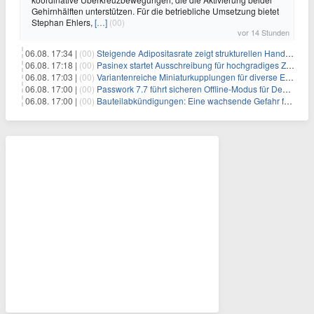
Gehirnhälften unterstützen. Für die betriebliche Umsetzung bietet
Stephan Ehlers,
[…]
(00)
vor 14 Stunden
06.08. 17:34 |
(00)
Steigende Adipositasrate zeigt strukturellen Handlungsbedarf bei der Ernährung schulpflichtiger Kinder
06.08. 17:18 |
(00)
Pasinex startet Ausschreibung für hochgradiges Zinksulfidkonzentrat mit Germanium- und Silbergehalten und stellt ein Betriebsupdate bereit
06.08. 17:03 |
(00)
Variantenreiche Miniaturkupplungen für diverse Einsatzbereiche
06.08. 17:00 |
(00)
Passwork 7.7 führt sicheren Offline-Modus für Desktop- und Mobile-Apps ein
06.08. 17:00 |
(00)
Bauteilabkündigungen: Eine wachsende Gefahr für industrielle Elektroniksysteme