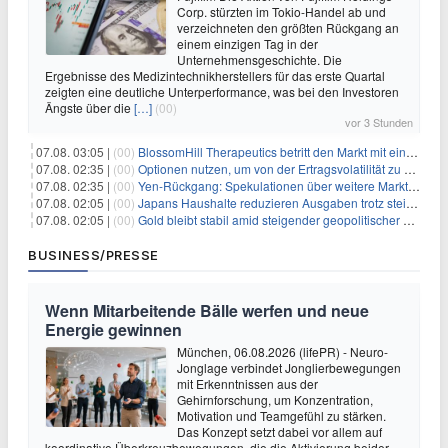
Corp. stürzten im Tokio-Handel ab und
verzeichneten den größten Rückgang an
einem einzigen Tag in der
Unternehmensgeschichte. Die
Ergebnisse des Medizintechnikherstellers für das erste Quartal
zeigten eine deutliche Unterperformance, was bei den Investoren
Ängste über die
[…]
(00)
vor 3 Stunden
07.08. 03:05 |
(00)
BlossomHill Therapeutics betritt den Markt mit einem IPO-Boost von 150 Millionen Dollar
07.08. 02:35 |
(00)
Optionen nutzen, um von der Ertragsvolatilität zu profitieren
07.08. 02:35 |
(00)
Yen-Rückgang: Spekulationen über weitere Marktinterventionen nehmen zu
07.08. 02:05 |
(00)
Japans Haushalte reduzieren Ausgaben trotz steigender Löhne: Ein Warnsignal für das Wachstum
07.08. 02:05 |
(00)
Gold bleibt stabil amid steigender geopolitischer Spannungen im Persischen Golf
BUSINESS/PRESSE
Wenn Mitarbeitende Bälle werfen und neue
Energie gewinnen
München, 06.08.2026 (lifePR) - Neuro-
Jonglage verbindet Jonglierbewegungen
mit Erkenntnissen aus der
Gehirnforschung, um Konzentration,
Motivation und Teamgefühl zu stärken.
Das Konzept setzt dabei vor allem auf
koordinative Überkreuzbewegungen, die die Aktivierung beider