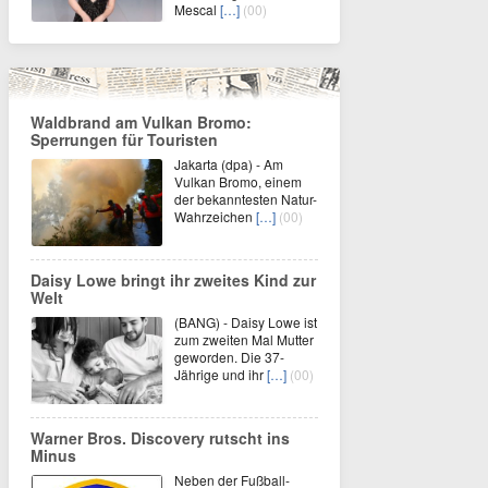
Mescal
[…]
(00)
Waldbrand am Vulkan Bromo:
Sperrungen für Touristen
Jakarta (dpa) - Am
Vulkan Bromo, einem
der bekanntesten Natur-
Wahrzeichen
[…]
(00)
Daisy Lowe bringt ihr zweites Kind zur
Welt
(BANG) - Daisy Lowe ist
zum zweiten Mal Mutter
geworden. Die 37-
Jährige und ihr
[…]
(00)
Warner Bros. Discovery rutscht ins
Minus
Neben der Fußball-