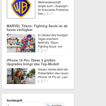
Weltmeisterschaft
sorgte auch «Supergirl»
für finanzielle Probleme.
Das
[…]
(00)
MARVEL Tōkon: Fighting Souls ist ab
heute verfügbar
Im Verlauf des heutigen
Tages erscheint
MARVEL Tōkon:
Fighting Souls von
[…]
(00)
iPhone 18 Pro: Diese 3 großen
Upgrades bringt das Top-Modell
Diesen Herbst steht die
Präsentation des neuen
iPhone 18 Pro an. Laut
[…]
(00)
Suchbegriff
suchen