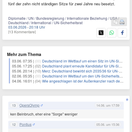
fünf der zehn nicht ständigen Sitze für zwei Jahre neu besetzt.
Diplomatie / UN / Bundesregierung / Internationale Beziehung / USA /
Deutschland / International / UN-Sicherheitsrat
03.06.2026
·
20:18 Uhr
[13 Kommentare]
Mehr zum Thema
03.06. 07:35 |
(00)
Deutschland im Wettlauf um einen Sitz im UN-Sicherheitsrat: Ein strategischer Schritt für mehr Einfluss
05.06. 17:25 |
(02)
Deutschland plant erneute Kandidatur für UN-Sicherheitsrat
05.06. 20:14 |
(10)
Merz: Deutschland bewirbt sich 2035/36 für UN-Sicherheitsrat
02.06. 05:35 |
(00)
Deutschland im Wettlauf um den UN-Sicherheitsrat: Chancen und Herausforderungen
04.06. 16:01 |
(04)
Wie angeschlagen ist der Außenkanzler nach der UN-Pleite?
OpersOlymp
13
14.06. um 17:59
ken Beinbruch, eher eine "Sorge" weniger
Pontius
12
05.06. um 15:36