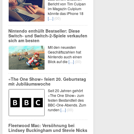
Bericht von Tim Culpan
im Magazin Culpium
könnte das iPhone 18
[…]
(00)
Nintendo enthüllt Bestseller: Diese
Switch- und Switch-2-Spiele verkaufen
sich am besten
Mit den neuesten
Geschäftszahlen hat
Nintendo auch einen
Blick auf die
[…]
(00)
«The One Show» feiert 20. Geburtstag
mit Jubiläumswoche
Seit 20 Jahren gehört
«The One Show» zum
festen Bestandteil des
BBC-One-Abends. Zum
runden
[…]
(00)
Fleetwood Mac: Versöhnung bei
Lindsey Buckingham und Stevie Nicks