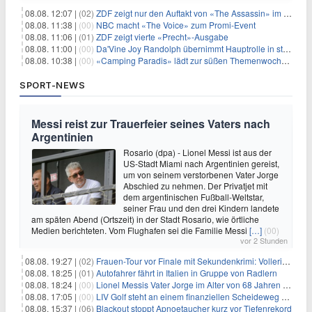
08.08. 12:07 |
(02)
ZDF zeigt nur den Auftakt von «The Assassin» im Fernsehen
08.08. 11:38 |
(00)
NBC macht «The Voice» zum Promi-Event
08.08. 11:06 |
(01)
ZDF zeigt vierte «Precht»-Ausgabe
08.08. 11:00 |
(00)
Da'Vine Joy Randolph übernimmt Hauptrolle in starbesetzter schwarzer Komödie
08.08. 10:38 |
(00)
«Camping Paradis» lädt zur süßen Themenwoche ein
SPORT-NEWS
Messi reist zur Trauerfeier seines Vaters nach
Argentinien
Rosario (dpa) - Lionel Messi ist aus der
US-Stadt Miami nach Argentinien gereist,
um von seinem verstorbenen Vater Jorge
Abschied zu nehmen. Der Privatjet mit
dem argentinischen Fußball-Weltstar,
seiner Frau und den drei Kindern landete
am späten Abend (Ortszeit) in der Stadt Rosario, wie örtliche
Medien berichteten. Vom Flughafen sei die Familie Messi
[…]
(00)
vor 2 Stunden
08.08. 19:27 |
(02)
Frauen-Tour vor Finale mit Sekundenkrimi: Vollering in Gelb
08.08. 18:25 |
(01)
Autofahrer fährt in Italien in Gruppe von Radlern
08.08. 18:24 |
(00)
Lionel Messis Vater Jorge im Alter von 68 Jahren gestorben
08.08. 17:05 |
(00)
LIV Golf steht an einem finanziellen Scheideweg auf der Suche nach neuen Investitionen
08.08. 15:37 |
(06)
Blackout stoppt Apnoetaucher kurz vor Tiefenrekord