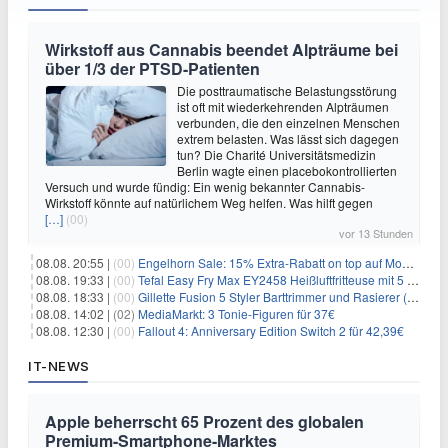
Wirkstoff aus Cannabis beendet Alpträume bei
über 1/3 der PTSD-Patienten
Die posttraumatische Belastungsstörung
ist oft mit wiederkehrenden Alpträumen
verbunden, die den einzelnen Menschen
extrem belasten. Was lässt sich dagegen
tun? Die Charité Universitätsmedizin
Berlin wagte einen placebokontrollierten
Versuch und wurde fündig: Ein wenig bekannter Cannabis-
Wirkstoff könnte auf natürlichem Weg helfen. Was hilft gegen
[…]
(00)
vor 13 Stunden
08.08. 20:55 |
(00)
Engelhorn Sale: 15% Extra-Rabatt on top auf Mode- und Sport-Artikel
08.08. 19:33 |
(00)
Tefal Easy Fry Max EY2458 Heißluftfritteuse mit 5 Litern für 64,99€
08.08. 18:33 |
(00)
Gillette Fusion 5 Styler Barttrimmer und Rasierer (All in One) für 16€
08.08. 14:02 |
(02)
MediaMarkt: 3 Tonie-Figuren für 37€
08.08. 12:30 |
(00)
Fallout 4: Anniversary Edition Switch 2 für 42,39€
IT-NEWS
Apple beherrscht 65 Prozent des globalen
Premium-Smartphone-Marktes