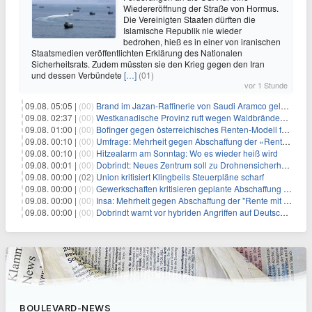
Wiedereröffnung der Straße von Hormus.
Die Vereinigten Staaten dürften die
Islamische Republik nie wieder
bedrohen, hieß es in einer von iranischen
Staatsmedien veröffentlichten Erklärung des Nationalen
Sicherheitsrats. Zudem müssten sie den Krieg gegen den Iran
und dessen Verbündete
[…]
(01)
vor 1 Stunde
09.08. 05:05 |
(00)
Brand im Jazan-Raffinerie von Saudi Aramco gelöscht: Auswirkungen auf die Energiemärkte
09.08. 02:37 |
(00)
Westkanadische Provinz ruft wegen Waldbränden Notstand aus
09.08. 01:00 |
(00)
Bofinger gegen österreichisches Renten-Modell für Schwerarbeiter
09.08. 00:10 |
(00)
Umfrage: Mehrheit gegen Abschaffung der «Rente mit 63»
09.08. 00:10 |
(00)
Hitzealarm am Sonntag: Wo es wieder heiß wird
09.08. 00:01 |
(00)
Dobrindt: Neues Zentrum soll zu Drohnensicherheit forschen
09.08. 00:00 |
(02)
Union kritisiert Klingbeils Steuerpläne scharf
09.08. 00:00 |
(00)
Gewerkschaften kritisieren geplante Abschaffung der "Rente mit 63"
09.08. 00:00 |
(00)
Insa: Mehrheit gegen Abschaffung der "Rente mit 63"
09.08. 00:00 |
(00)
Dobrindt warnt vor hybriden Angriffen auf Deutschland
BOULEVARD-NEWS