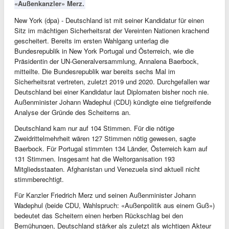
«Außenkanzler» Merz.
New York (dpa) - Deutschland ist mit seiner Kandidatur für einen
Sitz im mächtigen Sicherheitsrat der Vereinten Nationen krachend
gescheitert. Bereits im ersten Wahlgang unterlag die
Bundesrepublik in New York Portugal und Österreich, wie die
Präsidentin der UN-Generalversammlung, Annalena Baerbock,
mitteilte. Die Bundesrepublik war bereits sechs Mal im
Sicherheitsrat vertreten, zuletzt 2019 und 2020. Durchgefallen war
Deutschland bei einer Kandidatur laut Diplomaten bisher noch nie.
Außenminister Johann Wadephul (CDU) kündigte eine tiefgreifende
Analyse der Gründe des Scheiterns an.
Deutschland kam nur auf 104 Stimmen. Für die nötige
Zweidrittelmehrheit wären 127 Stimmen nötig gewesen, sagte
Baerbock. Für Portugal stimmten 134 Länder, Österreich kam auf
131 Stimmen. Insgesamt hat die Weltorganisation 193
Mitgliedsstaaten. Afghanistan und Venezuela sind aktuell nicht
stimmberechtigt.
Für Kanzler Friedrich Merz und seinen Außenminister Johann
Wadephul (beide CDU, Wahlspruch: «Außenpolitik aus einem Guß»)
bedeutet das Scheitern einen herben Rückschlag bei den
Bemühungen, Deutschland stärker als zuletzt als wichtigen Akteur