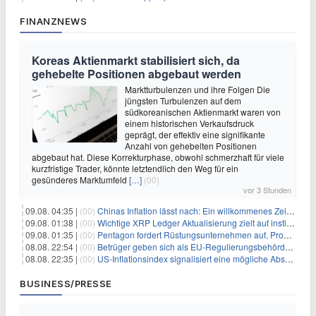
FINANZNEWS
Koreas Aktienmarkt stabilisiert sich, da
gehebelte Positionen abgebaut werden
Marktturbulenzen und ihre Folgen Die
jüngsten Turbulenzen auf dem
südkoreanischen Aktienmarkt waren von
einem historischen Verkaufsdruck
geprägt, der effektiv eine signifikante
Anzahl von gehebelten Positionen
abgebaut hat. Diese Korrekturphase, obwohl schmerzhaft für viele
kurzfristige Trader, könnte letztendlich den Weg für ein
gesünderes Marktumfeld
[…]
(00)
vor 3 Stunden
09.08. 04:35 |
(00)
Chinas Inflation lässt nach: Ein willkommenes Zeichen für Investoren angesichts der Folgen des Öl-Schocks
09.08. 01:38 |
(00)
Wichtige XRP Ledger Aktualisierung zielt auf institutionelle Akzeptanz ab
09.08. 01:35 |
(00)
Pentagon fordert Rüstungsunternehmen auf, Produktion angesichts eskalierender globaler Spannungen zu steigern
08.08. 22:54 |
(00)
Betrüger geben sich als EU-Regulierungsbehörden aus, um Krypto-Nutzer nach MiCA-Deadline ins Visier zu nehmen
08.08. 22:35 |
(00)
US-Inflationsindex signalisiert eine mögliche Abschwächung der Inflationsdruck
BUSINESS/PRESSE