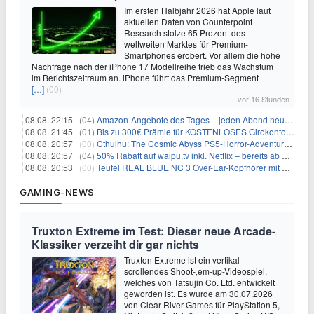
Im ersten Halbjahr 2026 hat Apple laut
aktuellen Daten von Counterpoint
Research stolze 65 Prozent des
weltweiten Marktes für Premium-
Smartphones erobert. Vor allem die hohe
Nachfrage nach der iPhone 17 Modellreihe trieb das Wachstum
im Berichtszeitraum an. iPhone führt das Premium-Segment
[…]
(00)
vor 16 Stunden
08.08. 22:15 |
(04)
Amazon-Angebote des Tages – jeden Abend neue Deals zum Stöbern
08.08. 21:45 |
(01)
Bis zu 300€ Prämie für KOSTENLOSES Girokonto bei der Santander – 50€ schon nach 1 Woche!
08.08. 20:57 |
(00)
Cthulhu: The Cosmic Abyss PS5-Horror-Adventure für 27,99€
08.08. 20:57 |
(04)
50% Rabatt auf waipu.tv inkl. Netflix – bereits ab 9€/Monat (statt 17,99€)
08.08. 20:53 |
(00)
Teufel REAL BLUE NC 3 Over-Ear-Kopfhörer mit ANC für 149,99€
GAMING-NEWS
Truxton Extreme im Test: Dieser neue Arcade-
Klassiker verzeiht dir gar nichts
Truxton Extreme ist ein vertikal
scrollendes Shoot-‚em-up-Videospiel,
welches von Tatsujin Co. Ltd. entwickelt
geworden ist. Es wurde am 30.07.2026
von Clear River Games für PlayStation 5,