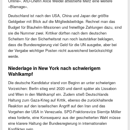
Online». AfD-Chefin Alice Weidel attestierte Merz eine weitere
«Blamage».
Deutschland ist nach den USA, China und Japan der größte
Geldgeber mit Blick auf die Mitgliedsbeiträge. Rechnet man das
Budget für Blauhelm-Missionen und freiwillige Zahlungen dazu, sind
sie die Nummer zwei. Kritiker dürften nach dem deutschen
Scheitern für den Sicherheitsrat nun noch lautstärker beklagen,
dass die Bundesregierung viel Geld für die UN ausgebe, aber bei
der Vergabe wichtiger Posten nicht ausreichend berücksichtigt
werde.
Niederlage in New York nach schwierigem
Wahlkampf
Die deutsche Kandidatur stand von Beginn an unter schwierigen
Vorzeichen: Berlin stieg erst 2020 und damit später als Lissabon
und Wien in den Wahlkampf ein. Zudem stieß Deutschlands
Haltung zum Gaza-Krieg auf Kritik, ebenso die zurückhaltende
Reaktion auf den israelischen Angriff auf den Iran und das
Vorgehen der USA in Venezuela. SPD-Fraktionsvize Siemtje Möller
etwa forderte, eine Konsequenz aus der gescheiterten Wahl müsse
eine klarere Haltung der Bundesregierung in internationalen
Konflikten sein.