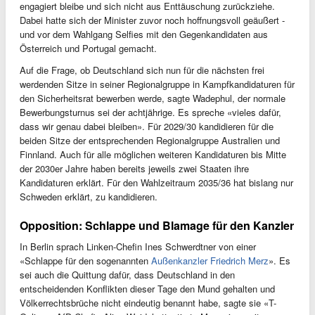
engagiert bleibe und sich nicht aus Enttäuschung zurückziehe.
Dabei hatte sich der Minister zuvor noch hoffnungsvoll geäußert -
und vor dem Wahlgang Selfies mit den Gegenkandidaten aus
Österreich und Portugal gemacht.
Auf die Frage, ob Deutschland sich nun für die nächsten frei
werdenden Sitze in seiner Regionalgruppe in Kampfkandidaturen für
den Sicherheitsrat bewerben werde, sagte Wadephul, der normale
Bewerbungsturnus sei der achtjährige. Es spreche «vieles dafür,
dass wir genau dabei bleiben». Für 2029/30 kandidieren für die
beiden Sitze der entsprechenden Regionalgruppe Australien und
Finnland. Auch für alle möglichen weiteren Kandidaturen bis Mitte
der 2030er Jahre haben bereits jeweils zwei Staaten ihre
Kandidaturen erklärt. Für den Wahlzeitraum 2035/36 hat bislang nur
Schweden erklärt, zu kandidieren.
Opposition: Schlappe und Blamage für den Kanzler
In Berlin sprach Linken-Chefin Ines Schwerdtner von einer
«Schlappe für den sogenannten
Außenkanzler Friedrich Merz
». Es
sei auch die Quittung dafür, dass Deutschland in den
entscheidenden Konflikten dieser Tage den Mund gehalten und
Völkerrechtsbrüche nicht eindeutig benannt habe, sagte sie «T-