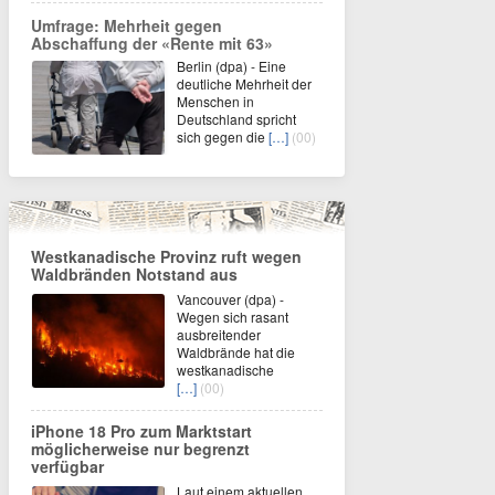
Umfrage: Mehrheit gegen
Abschaffung der «Rente mit 63»
Berlin (dpa) - Eine
deutliche Mehrheit der
Menschen in
Deutschland spricht
sich gegen die
[…]
(00)
Westkanadische Provinz ruft wegen
Waldbränden Notstand aus
Vancouver (dpa) -
Wegen sich rasant
ausbreitender
Waldbrände hat die
westkanadische
[…]
(00)
iPhone 18 Pro zum Marktstart
möglicherweise nur begrenzt
verfügbar
Laut einem aktuellen