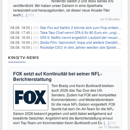
Nintendo Switch 2 und Xbox Series X/S
veröffentlicht. Wir haben unser Daheim in eine Spielhalle
verwandelt und herausgefunden, ob dieser neue Arcade-Titel
auch
[…]
(00)
vor 9 Stunden
08.08. 18:00 |
(00)
Star Fox auf Switch 2 könnte sich zum Flop entwickeln
08.08. 17:45 |
(00)
Take-Two-Chef nennt GTA 6 für 80 Euro ein „unglaubliches Schnäppchen“
08.08. 16:30 |
(00)
GTA 6: Netflix nennt angeblich Laufzeit der neuen Gameplay-Präsentation
08.08. 16:00 |
(01)
Zelda-Film: Ganondorf, Impa und weitere Darsteller sollen feststehen
08.08. 16:00 |
(00)
Rockstar-CEO: In drei Jahren werden alle Spiele gestreamt
KINO/TV-NEWS
FOX setzt auf Kontinuität bei seiner NFL-
Berichterstattung
Tom Brady und Kevin Burkhardt bleiben
auch 2026 das Top-Duo des US-
Senders. Zudem hat FOX sein komplettes
Kommentatoren- und Moderatorenteam
für die neue NFL-Saison vorgestellt. FOX
Sports hat sein On-Air-Team für die NFL-
Saison 2026 bekannt gegeben und setzt dabei weitgehend auf
bewährte Gesichter. Angeführt wird die Berichterstattung erneut
vom Top-Team um Kommentator Kevin Burkhardt und Ex-
[…]
(00)
vor 17 Stunden