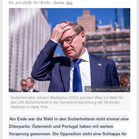
03. Juni 2026, 20:18 Uhr
·
Quelle:
dpa
Foto: Michael Kappeler/dpa
Außenminister Johann Wadephul (CDU) auf dem Weg zur Wahl für
den UN-Sicherheitsrat in der Generalversammlung der Vereinten
Nationen in New York.
Am Ende war die Wahl in den Sicherheitsrat nicht einmal eine
Zitterpartie: Österreich und Portugal haben mit weitem
Vorsprung gewonnen. Die Opposition sieht eine Schlappe für