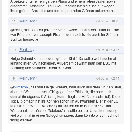
Arbeitete unter einem gelben Klaus und einem rotem Javier sowie
einer roten Catherine. Die OSZE-Position hat sie auch nur wegen
ihres grünen Anstrichs und den regierenden Grünen bekommen...
MeinSenf
11
04.06. um 16:25
@Ponti, nicht das dir jetzt der Molotowcocktail aus der Hand fällt, sie
war Büroleiter von Joseph Fischer, demnach ist sie auch im Grünen
Stall zu hause. ;-)
Pontius
10
04.06. um 03:43
Helga Schmid kam aus dem grünen Stall? Da sollte wohl nochmal
jemand ihren CV nachlesen. Außerdem gewinnt man den ESC mit
Leistung und Visionen - nicht mit Geld
MeinSenf
9
04.06. um 02:14
@
Nintscho
, das war Helga Schmid, zwar auch aus dem Grünen Stall,
aber um Welten besser (OK, gegenüber Bärbock, die noch nicht
einmal ihr eigenes CV richtig kennt, liegt die Meßlatte sehr tief). Diese
Top Diplomatin hat ihr Können schon im Auswärtigen Dienst der EU
und OSZE gezeigt. Welche Qualifikation hatte Bärbock??? Und
Wadephul, der nächste Totalausfall, sollte bei der Ursachenfindung
vielleicht mal in einen Spiegel schauen, dann könnte er sehr schnell
findig werden.