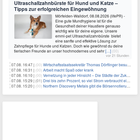
Ultraschallzahnbürste für Hund und Katze –
Tipps zur erfolgreichen Eingewöhnung
Mörfelden-Walldorf, 08.08.2026 (lifePR) -
Eine gute Mundhygiene ist für die
Gesundheit deiner Haustiere genauso
wichtig wie für deine eigene. Unsere
emmi-pet Ultraschallzahnbürste bietet
eine sanfte und effektive Lösung zur
Zahnpflege für Hunde und Katzen. Doch wie gewöhnst du deine
tierischen Freunde an unser hochmodernes und sehr
[…]
(00)
vor 21 Stunden
07.08. 16:47 |
(00)
Wirtschaftsstaatssekretär Thomas Dörflinger besucht Handwerksbetrieb im Kammerbezirk Freiburg
07.08. 16:31 |
(00)
Arbeit macht Spaß oder krank
07.08. 16:10 |
(00)
Vernetzung in jeder Hinsicht – Die Städte der Zukunft sind grün-blau
07.08. 15:29 |
(01)
Drei bis zehn Prozent, so viel Strom verbraucht ein Aufzug im Gebäude
07.08. 15:20 |
(00)
Northern Discovery Metals gibt die Börsennotierung an der Frankfurter Wertpapierbörse bekannt