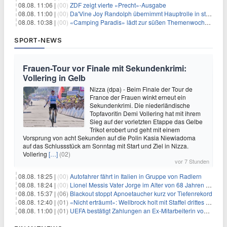
08.08. 11:06 |
(00)
ZDF zeigt vierte «Precht»-Ausgabe
08.08. 11:00 |
(00)
Da'Vine Joy Randolph übernimmt Hauptrolle in starbesetzter schwarzer Komödie
08.08. 10:38 |
(00)
«Camping Paradis» lädt zur süßen Themenwoche ein
SPORT-NEWS
Frauen-Tour vor Finale mit Sekundenkrimi:
Vollering in Gelb
Nizza (dpa) - Beim Finale der Tour de
France der Frauen winkt erneut ein
Sekundenkrimi. Die niederländische
Topfavoritin Demi Vollering hat mit ihrem
Sieg auf der vorletzten Etappe das Gelbe
Trikot erobert und geht mit einem
Vorsprung von acht Sekunden auf die Polin Kasia Niewiadoma
auf das Schlussstück am Sonntag mit Start und Ziel in Nizza.
Vollering
[…]
(02)
vor 7 Stunden
08.08. 18:25 |
(00)
Autofahrer fährt in Italien in Gruppe von Radlern
08.08. 18:24 |
(00)
Lionel Messis Vater Jorge im Alter von 68 Jahren gestorben
08.08. 15:37 |
(06)
Blackout stoppt Apnoetaucher kurz vor Tiefenrekord
08.08. 12:40 |
(01)
«Nicht erträumt»: Wellbrock holt mit Staffel drittes EM-Gold
08.08. 11:00 |
(01)
UEFA bestätigt Zahlungen an Ex-Mitarbeiterin von Infantino