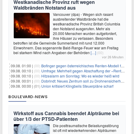
Westkanadische Provinz ruft wegen
Waldbränden Notstand aus
Vancouver (dpa) - Wegen sich rasant
ausbreitender Waldbrände hat die
westkanadische Provinz British Columbia
den Notstand ausgerufen. Mehr als
20.000 Menschen wurden aufgefordert,
ihre Häuser zu verlassen. Besonders
betroffen ist die Gemeinde Summerland mit rund 12.000
Einwohnern. Das sogenannte Bald-Range-Feuer war am Freitag
bei starkem Wind nach Angaben der Behörden
[…]
(00)
vor 26 Minuten
09.08. 01:00 |
(00)
Bofinger gegen österreichisches Renten-Modell für Schwerarbeiter
09.08. 00:10 |
(00)
Umfrage: Mehrheit gegen Abschaffung der «Rente mit 63»
09.08. 00:10 |
(00)
Hitzealarm am Sonntag: Wo es wieder heiß wird
09.08. 00:01 |
(00)
Dobrindt: Neues Zentrum soll zu Drohnensicherheit forschen
09.08. 00:00 |
(01)
Union kritisiert Klingbeils Steuerpläne scharf
BOULEVARD-NEWS
Wirkstoff aus Cannabis beendet Alpträume bei
über 1/3 der PTSD-Patienten
Die posttraumatische Belastungsstörung
ist oft mit wiederkehrenden Alpträumen