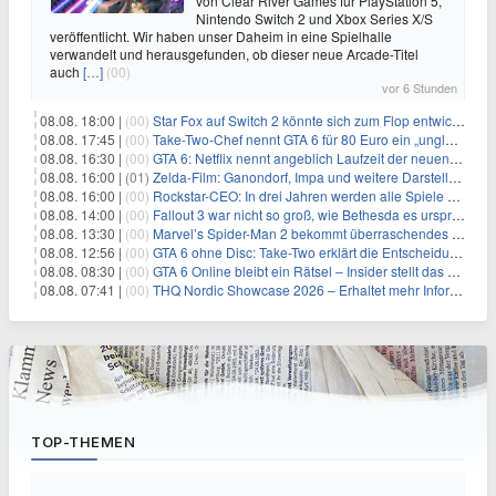
von Clear River Games für PlayStation 5,
Nintendo Switch 2 und Xbox Series X/S
veröffentlicht. Wir haben unser Daheim in eine Spielhalle
verwandelt und herausgefunden, ob dieser neue Arcade-Titel
auch
[…]
(00)
vor 6 Stunden
08.08. 18:00 |
(00)
Star Fox auf Switch 2 könnte sich zum Flop entwickeln
08.08. 17:45 |
(00)
Take-Two-Chef nennt GTA 6 für 80 Euro ein „unglaubliches Schnäppchen“
08.08. 16:30 |
(00)
GTA 6: Netflix nennt angeblich Laufzeit der neuen Gameplay-Präsentation
08.08. 16:00 |
(01)
Zelda-Film: Ganondorf, Impa und weitere Darsteller sollen feststehen
08.08. 16:00 |
(00)
Rockstar-CEO: In drei Jahren werden alle Spiele gestreamt
08.08. 14:00 |
(00)
Fallout 3 war nicht so groß, wie Bethesda es ursprünglich wollte
08.08. 13:30 |
(00)
Marvel’s Spider-Man 2 bekommt überraschendes PS5-Update mit gewünschter Komfortfunktion
08.08. 12:56 |
(00)
GTA 6 ohne Disc: Take-Two erklärt die Entscheidung für Download-Codes
08.08. 08:30 |
(00)
GTA 6 Online bleibt ein Rätsel – Insider stellt das neue Gerücht klar
08.08. 07:41 |
(00)
THQ Nordic Showcase 2026 – Erhaltet mehr Informationen
TOP-THEMEN