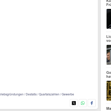
Ku
Fr
Li
vo
Go
ha
triebsgründungen / Destatis / Quartalszahlen / Gewerbe
Ma