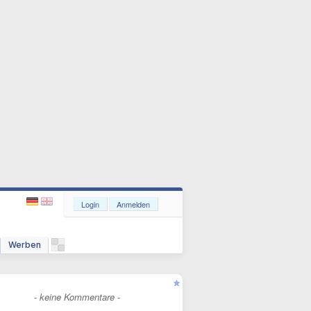
Login
Anmelden
Werben
- keine Kommentare -