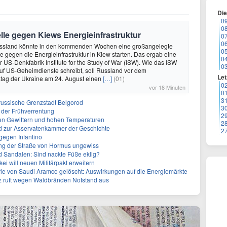
Di
0
0
lle gegen Kiews Energieinfrastruktur
0
0
ssland könnte in den kommenden Wochen eine großangelegte
0
 gegen die Energieinfrastruktur in Kiew starten. Das ergab eine
0
 US-Denkfabrik Institute for the Study of War (ISW). Wie das ISW
0
uf US-Geheimdienste schreibt, soll Russland vor dem
Let
tag der Ukraine am 24. August einen
[…]
(01)
0
vor 18 Minuten
0
3
f russische Grenzstadt Belgorod
3
 der Frühverrentung
2
en Gewittern und hohen Temperaturen
2
 zur Asservatenkammer der Geschichte
2
gegen Infantino
ng der Straße von Hormus ungewiss
d Sandalen: Sind nackte Füße eklig?
kei will neuen Militärpakt erweitern
rie von Saudi Aramco gelöscht: Auswirkungen auf die Energiemärkte
z ruft wegen Waldbränden Notstand aus