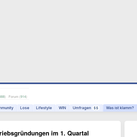
888
) · Forum (
914
)
munity
Lose
Lifestyle
WIN
Umfragen
Was ist klamm?
$$
triebsgründungen im 1. Quartal