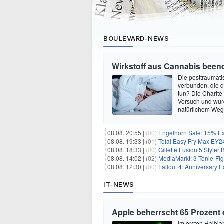
BOULEVARD-NEWS
Wirkstoff aus Cannabis beend
Die posttraumati
verbunden, die 
tun? Die Charité
Versuch und wurd
natürlichem Weg 
08.08. 20:55 |
(00)
Engelhorn Sale: 15% Ext
08.08. 19:33 |
(01)
Tefal Easy Fry Max EY245
08.08. 18:33 |
(00)
Gillette Fusion 5 Styler
08.08. 14:02 |
(02)
MediaMarkt: 3 Tonie-Fig
08.08. 12:30 |
(00)
Fallout 4: Anniversary E
IT-NEWS
Apple beherrscht 65 Prozent
Im ersten Halbja