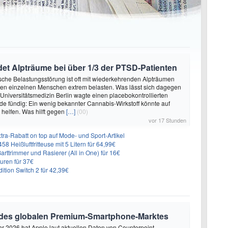
et Alpträume bei über 1/3 der PTSD-Patienten
sche Belastungsstörung ist oft mit wiederkehrenden Alpträumen
den einzelnen Menschen extrem belasten. Was lässt sich dagegen
 Universitätsmedizin Berlin wagte einen placebokontrollierten
e fündig: Ein wenig bekannter Cannabis-Wirkstoff könnte auf
helfen. Was hilft gegen
[…]
(00)
vor 17 Stunden
ra-Rabatt on top auf Mode- und Sport-Artikel
8 Heißluftfritteuse mit 5 Litern für 64,99€
 Barttrimmer und Rasierer (All in One) für 16€
uren für 37€
dition Switch 2 für 42,39€
 des globalen Premium-Smartphone-Marktes
hr 2026 hat Apple laut aktuellen Daten von Counterpoint