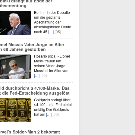
bicki drängt auf Ende der
ühverrentung
Berlin - In der Debatte
um die geplante
Abschaffung der
abschlagsfreien Rente
nach 45
[…]
(05)
onel Messis Vater Jorge im Alter
n 68 Jahren gestorben
Rosario (dpa) - Lionel
Messi trauert um
seinen Vater. Jorge
Messi ist im Alter von
[…]
(00)
ld durchbricht $ 4.100-Marke: Das
t die Fed-Entscheidung ausgelöst
Goldpreis springt über
$4.100 – die Fed bleibt
untätig Der Goldpreis
hat am
[…]
(00)
rvel’s Spider-Man 2 bekommt