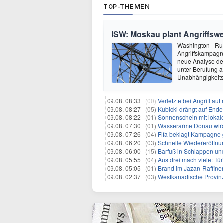
TOP-THEMEN
ISW: Moskau plant Angriffswe
Washington - Ru
Angriffskampagne
neue Analyse der
unter Berufung a
Unabhängigkeits
09.08. 08:33 |
(00)
Verletzte bei Angriff au
09.08. 08:27 |
(05)
Kubicki drängt auf Ende
09.08. 08:22 |
(01)
Sonnenschein mit lokal
09.08. 07:30 |
(01)
Wasserarme Donau wird
09.08. 07:26 |
(04)
Fifa beklagt Kampagne 
09.08. 06:20 |
(03)
Schnelle Wiedereröffnu
09.08. 06:00 |
(15)
Barfuß in Schlappen un
09.08. 05:55 |
(04)
Aus drei mach viele: Tür
09.08. 05:05 |
(01)
Brand im Jazan-Raffine
09.08. 02:37 |
(03)
Westkanadische Provin