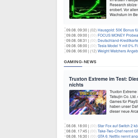
Research stolze
erobert. Vor all
Wachstum im Ber
09.08. 09:30 |
(02)
Hausgold: 50€ Bonus fü
09.08. 09:00 |
(00)
FOCUS MONEY Probeabo
09.08. 08:31 |
(00)
Deutschland-Kreditkart
09.08. 08:00 |
(00)
Tesla Model Y mit 0% Fi
09.08. 06:00 |
(12)
Weight Watchers Angebo
GAMING-NEWS
Truxton Extreme im Test: Dies
nichts
Truxton Extreme 
Tatsujin Co. Ltd
Games für PlaySt
haben unser Dah
dieser neue Arca
08.08. 18:00 |
(00)
Star Fox auf Switch 2 k
08.08. 17:45 |
(00)
Take-Two-Chef nennt GT
08.08. 16:30 |
(00)
GTA 6: Netflix nennt an