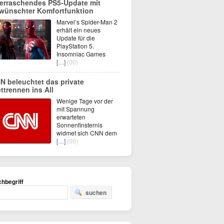
erraschendes PS5-Update mit
wünschter Komfortfunktion
Marvel’s Spider-Man 2
erhält ein neues
Update für die
PlayStation 5.
Insomniac Games
[…]
(00)
N beleuchtet das private
ttrennen ins All
Wenige Tage vor der
mit Spannung
erwarteten
Sonnenfinsternis
widmet sich CNN dem
[…]
(00)
hbegriff
suchen