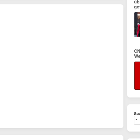
üb
ge
CN
We
Suc