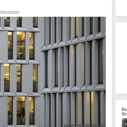
chtenagentur
Ba
Si