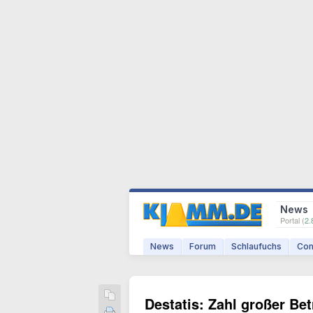
News
Portal (
2.
News
Forum
Schlaufuchs
Com
Destatis: Zahl großer Be