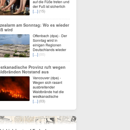
auf die Füße treten und
der Fuß ist sicherlich
[…]
(15)
tzealarm am Sonntag: Wo es wieder
iß wird
Offenbach (dpa) - Der
Sonntag wird in
einigen Regionen
Deutschlands wieder
[…]
(00)
stkanadische Provinz ruft wegen
ldbränden Notstand aus
Vancouver (dpa) -
Wegen sich rasant
ausbreitender
Waldbrände hat die
westkanadische
[…]
(03)