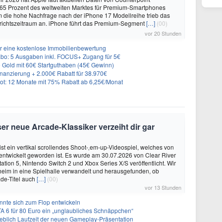
 65 Prozent des weltweiten Marktes für Premium-Smartphones
em die hohe Nachfrage nach der iPhone 17 Modellreihe trieb das
ichtszeitraum an. iPhone führt das Premium-Segment
[…]
(00)
vor 20 Stunden
r eine kostenlose Immobilienbewertung
: 5 Ausgaben inkl. FOCUS+ Zugang für 5€
e Gold mit 60€ Startguthaben (45€ Gewinn)
nanzierung + 2.000€ Rabatt für 38.970€
t: 12 Monate mit 75% Rabatt ab 6,25€/Monat
er neue Arcade-Klassiker verzeiht dir gar
ist ein vertikal scrollendes Shoot-‚em-up-Videospiel, welches von
. entwickelt geworden ist. Es wurde am 30.07.2026 von Clear River
ation 5, Nintendo Switch 2 und Xbox Series X/S veröffentlicht. Wir
eim in eine Spielhalle verwandelt und herausgefunden, ob
de-Titel auch
[…]
(00)
vor 13 Stunden
önnte sich zum Flop entwickeln
A 6 für 80 Euro ein „unglaubliches Schnäppchen“
geblich Laufzeit der neuen Gameplay-Präsentation