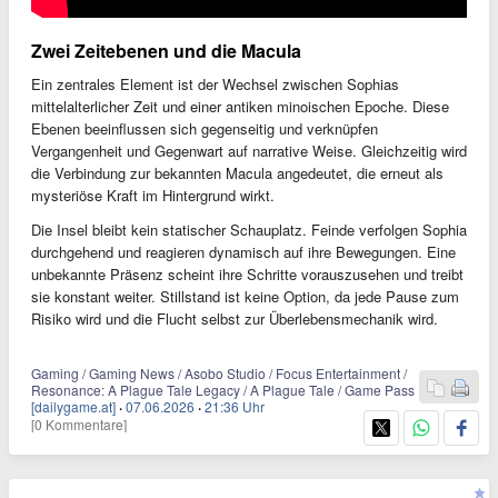
Zwei Zeitebenen und die Macula
Ein zentrales Element ist der Wechsel zwischen Sophias
mittelalterlicher Zeit und einer antiken minoischen Epoche. Diese
Ebenen beeinflussen sich gegenseitig und verknüpfen
Vergangenheit und Gegenwart auf narrative Weise. Gleichzeitig wird
die Verbindung zur bekannten Macula angedeutet, die erneut als
mysteriöse Kraft im Hintergrund wirkt.
Die Insel bleibt kein statischer Schauplatz. Feinde verfolgen Sophia
durchgehend und reagieren dynamisch auf ihre Bewegungen. Eine
unbekannte Präsenz scheint ihre Schritte vorauszusehen und treibt
sie konstant weiter. Stillstand ist keine Option, da jede Pause zum
Risiko wird und die Flucht selbst zur Überlebensmechanik wird.
Gaming / Gaming News / Asobo Studio / Focus Entertainment /
Resonance: A Plague Tale Legacy / A Plague Tale / Game Pass
[dailygame.at]
·
07.06.2026
·
21:36 Uhr
[0 Kommentare]