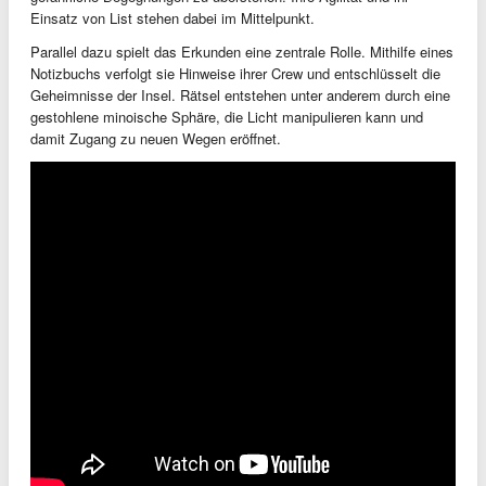
Einsatz von List stehen dabei im Mittelpunkt.
Parallel dazu spielt das Erkunden eine zentrale Rolle. Mithilfe eines
Notizbuchs verfolgt sie Hinweise ihrer Crew und entschlüsselt die
Geheimnisse der Insel. Rätsel entstehen unter anderem durch eine
gestohlene minoische Sphäre, die Licht manipulieren kann und
damit Zugang zu neuen Wegen eröffnet.