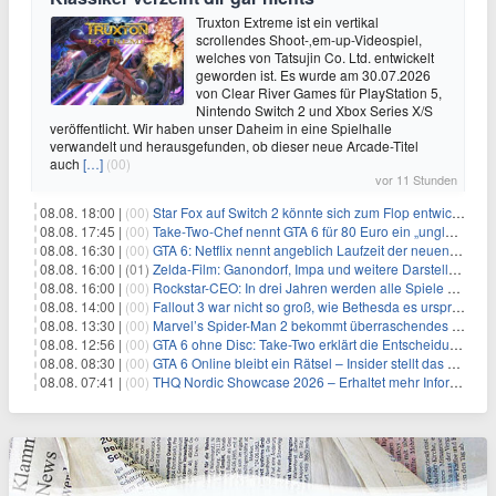
Truxton Extreme ist ein vertikal
scrollendes Shoot-‚em-up-Videospiel,
welches von Tatsujin Co. Ltd. entwickelt
geworden ist. Es wurde am 30.07.2026
von Clear River Games für PlayStation 5,
Nintendo Switch 2 und Xbox Series X/S
veröffentlicht. Wir haben unser Daheim in eine Spielhalle
verwandelt und herausgefunden, ob dieser neue Arcade-Titel
auch
[…]
(00)
vor 11 Stunden
08.08. 18:00 |
(00)
Star Fox auf Switch 2 könnte sich zum Flop entwickeln
08.08. 17:45 |
(00)
Take-Two-Chef nennt GTA 6 für 80 Euro ein „unglaubliches Schnäppchen“
08.08. 16:30 |
(00)
GTA 6: Netflix nennt angeblich Laufzeit der neuen Gameplay-Präsentation
08.08. 16:00 |
(01)
Zelda-Film: Ganondorf, Impa und weitere Darsteller sollen feststehen
08.08. 16:00 |
(00)
Rockstar-CEO: In drei Jahren werden alle Spiele gestreamt
08.08. 14:00 |
(00)
Fallout 3 war nicht so groß, wie Bethesda es ursprünglich wollte
08.08. 13:30 |
(00)
Marvel’s Spider-Man 2 bekommt überraschendes PS5-Update mit gewünschter Komfortfunktion
08.08. 12:56 |
(00)
GTA 6 ohne Disc: Take-Two erklärt die Entscheidung für Download-Codes
08.08. 08:30 |
(00)
GTA 6 Online bleibt ein Rätsel – Insider stellt das neue Gerücht klar
08.08. 07:41 |
(00)
THQ Nordic Showcase 2026 – Erhaltet mehr Informationen