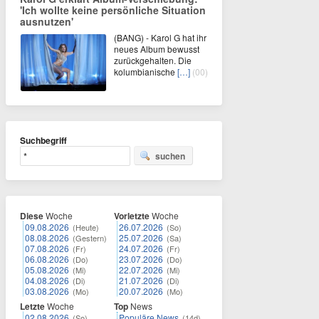
'Ich wollte keine persönliche Situation
ausnutzen'
(BANG) - Karol G hat ihr
neues Album bewusst
zurückgehalten. Die
kolumbianische
[…]
(00)
Suchbegriff
suchen
Diese
Woche
Vorletzte
Woche
09.08.2026
26.07.2026
(Heute)
(So)
08.08.2026
25.07.2026
(Gestern)
(Sa)
07.08.2026
24.07.2026
(Fr)
(Fr)
06.08.2026
23.07.2026
(Do)
(Do)
05.08.2026
22.07.2026
(Mi)
(Mi)
04.08.2026
21.07.2026
(Di)
(Di)
03.08.2026
20.07.2026
(Mo)
(Mo)
Letzte
Woche
Top
News
02.08.2026
Populäre News
(So)
(14d)