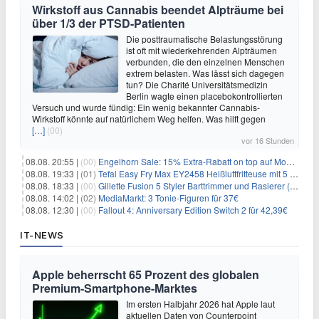
Wirkstoff aus Cannabis beendet Alpträume bei
über 1/3 der PTSD-Patienten
Die posttraumatische Belastungsstörung
ist oft mit wiederkehrenden Alpträumen
verbunden, die den einzelnen Menschen
extrem belasten. Was lässt sich dagegen
tun? Die Charité Universitätsmedizin
Berlin wagte einen placebokontrollierten
Versuch und wurde fündig: Ein wenig bekannter Cannabis-
Wirkstoff könnte auf natürlichem Weg helfen. Was hilft gegen
[…]
(00)
vor 16 Stunden
08.08. 20:55 |
(00)
Engelhorn Sale: 15% Extra-Rabatt on top auf Mode- und Sport-Artikel
08.08. 19:33 |
(01)
Tefal Easy Fry Max EY2458 Heißluftfritteuse mit 5 Litern für 64,99€
08.08. 18:33 |
(00)
Gillette Fusion 5 Styler Barttrimmer und Rasierer (All in One) für 16€
08.08. 14:02 |
(02)
MediaMarkt: 3 Tonie-Figuren für 37€
08.08. 12:30 |
(00)
Fallout 4: Anniversary Edition Switch 2 für 42,39€
IT-NEWS
Apple beherrscht 65 Prozent des globalen
Premium-Smartphone-Marktes
Im ersten Halbjahr 2026 hat Apple laut
aktuellen Daten von Counterpoint