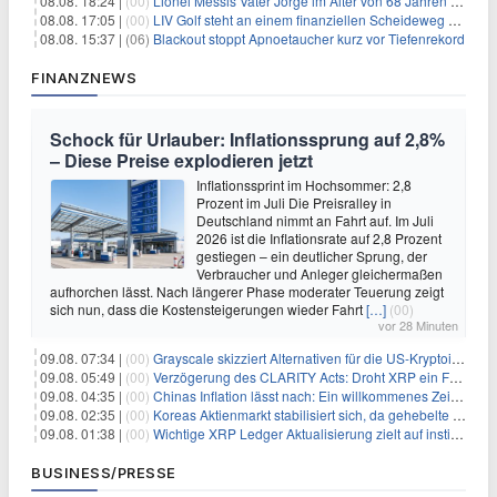
08.08. 18:24 |
(00)
Lionel Messis Vater Jorge im Alter von 68 Jahren gestorben
08.08. 17:05 |
(00)
LIV Golf steht an einem finanziellen Scheideweg auf der Suche nach neuen Investitionen
08.08. 15:37 |
(06)
Blackout stoppt Apnoetaucher kurz vor Tiefenrekord
FINANZNEWS
Schock für Urlauber: Inflationssprung auf 2,8%
– Diese Preise explodieren jetzt
Inflationssprint im Hochsommer: 2,8
Prozent im Juli Die Preisralley in
Deutschland nimmt an Fahrt auf. Im Juli
2026 ist die Inflationsrate auf 2,8 Prozent
gestiegen – ein deutlicher Sprung, der
Verbraucher und Anleger gleichermaßen
aufhorchen lässt. Nach längerer Phase moderater Teuerung zeigt
sich nun, dass die Kostensteigerungen wieder Fahrt
[…]
(00)
vor 28 Minuten
09.08. 07:34 |
(00)
Grayscale skizziert Alternativen für die US-Kryptoindustrie ohne CLARITY Act
09.08. 05:49 |
(00)
Verzögerung des CLARITY Acts: Droht XRP ein Fall unter die $1-Marke?
09.08. 04:35 |
(00)
Chinas Inflation lässt nach: Ein willkommenes Zeichen für Investoren angesichts der Folgen des Öl-Schocks
09.08. 02:35 |
(00)
Koreas Aktienmarkt stabilisiert sich, da gehebelte Positionen abgebaut werden
09.08. 01:38 |
(00)
Wichtige XRP Ledger Aktualisierung zielt auf institutionelle Akzeptanz ab
BUSINESS/PRESSE