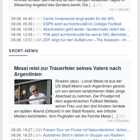
Streaming-Angebot des Senders bereit. Die
[…]
(00)
vor 1 Stunde
09.08. 06:40 |
(00)
Carrie Underwood singt weiter für die NFL
09.08. 05:39 |
(00)
ESPN setzt auf Kontinuität im College Football
08.08. 16:58 |
(00)
Abschreiben geht weiter: Quotenmeter liefert die Vorlagen
08.08. 12:39 |
(00)
FOX setzt auf Kontinuität bei seiner NFL-Berichterstattung
08.08. 12:07 |
(02)
ZDF zeigt nur den Auftakt von «The Assassin» im Fernsehen
SPORT-NEWS
Messi reist zur Trauerfeier seines Vaters nach
Argentinien
Rosario (dpa) - Lionel Messi ist aus der
US-Stadt Miami nach Argentinien gereist,
um von seinem verstorbenen Vater Jorge
Abschied zu nehmen. Der Privatjet mit
dem argentinischen Fußball-Weltstar,
seiner Frau und den drei Kindern landete
am späten Abend (Ortszeit) in der Stadt Rosario, wie örtliche
Medien berichteten. Vom Flughafen sei die Familie Messi
[…]
(00)
vor 4 Stunden
08.08. 19:27 |
(02)
Frauen-Tour vor Finale mit Sekundenkrimi: Vollering in Gelb
08.08. 18:25 |
(01)
Autofahrer fährt in Italien in Gruppe von Radlern