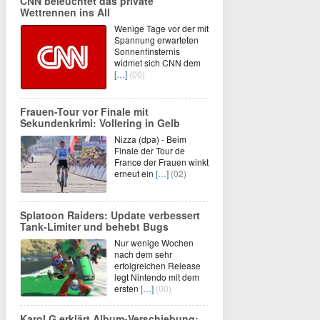
CNN beleuchtet das private
Wettrennen ins All
Wenige Tage vor der mit
Spannung erwarteten
Sonnenfinsternis
widmet sich CNN dem
[…]
(00)
Frauen-Tour vor Finale mit
Sekundenkrimi: Vollering in Gelb
Nizza (dpa) - Beim
Finale der Tour de
France der Frauen winkt
erneut ein
[…]
(02)
Splatoon Raiders: Update verbessert
Tank-Limiter und behebt Bugs
Nur wenige Wochen
nach dem sehr
erfolgreichen Release
legt Nintendo mit dem
ersten
[…]
(00)
Karol G erklärt Album-Verschiebung: