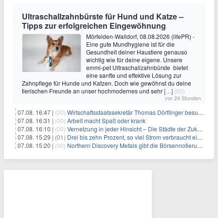
Ultraschallzahnbürste für Hund und Katze –
Tipps zur erfolgreichen Eingewöhnung
Mörfelden-Walldorf, 08.08.2026 (lifePR) -
Eine gute Mundhygiene ist für die
Gesundheit deiner Haustiere genauso
wichtig wie für deine eigene. Unsere
emmi-pet Ultraschallzahnbürste bietet
eine sanfte und effektive Lösung zur
Zahnpflege für Hunde und Katzen. Doch wie gewöhnst du deine
tierischen Freunde an unser hochmodernes und sehr
[…]
(00)
vor 24 Stunden
07.08. 16:47 |
(00)
Wirtschaftsstaatssekretär Thomas Dörflinger besucht Handwerksbetrieb im Kammerbezirk Freiburg
07.08. 16:31 |
(00)
Arbeit macht Spaß oder krank
07.08. 16:10 |
(00)
Vernetzung in jeder Hinsicht – Die Städte der Zukunft sind grün-blau
07.08. 15:29 |
(01)
Drei bis zehn Prozent, so viel Strom verbraucht ein Aufzug im Gebäude
07.08. 15:20 |
(00)
Northern Discovery Metals gibt die Börsennotierung an der Frankfurter Wertpapierbörse bekannt