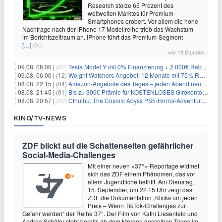
Research stolze 65 Prozent des
weltweiten Marktes für Premium-
Smartphones erobert. Vor allem die hohe
Nachfrage nach der iPhone 17 Modellreihe trieb das Wachstum
im Berichtszeitraum an. iPhone führt das Premium-Segment
[…]
(00)
vor 19 Stunden
09.08. 08:00 |
(00)
Tesla Model Y mit 0% Finanzierung + 2.000€ Rabatt für 38.970€
09.08. 06:00 |
(12)
Weight Watchers Angebot: 12 Monate mit 75% Rabatt ab 6,25€/Monat
08.08. 22:15 |
(04)
Amazon-Angebote des Tages – jeden Abend neue Deals zum Stöbern
08.08. 21:45 |
(01)
Bis zu 300€ Prämie für KOSTENLOSES Girokonto bei der Santander – 50€ schon nach 1 Woche!
08.08. 20:57 |
(00)
Cthulhu: The Cosmic Abyss PS5-Horror-Adventure für 27,99€
KINO/TV-NEWS
ZDF blickt auf die Schattenseiten gefährlicher
Social-Media-Challenges
Mit einer neuen «37°»-Reportage widmet
sich das ZDF einem Phänomen, das vor
allem Jugendliche betrifft. Am Dienstag,
15. September, um 22.15 Uhr zeigt das
ZDF die Dokumentation „Klicks um jeden
Preis – Wenn TikTok-Challenges zur
Gefahr werden“ der Reihe 37°. Der Film von Kathi Liesenfeld und
Andrea Schäfer steht bereits ab dem Morgen desselben Tages im