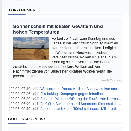
TOP-THEMEN
Sonnenschein mit lokalen Gewittern und
hohen Temperaturen
Verlauf der Nacht zum Sonntag und des
Tages In der Nacht zum Sonntag bleibt es
sternenklar und überall trocken. Lediglich
im Westen und Nordwesten ziehen
vereinzelt dünne Wolkenschleier auf. Am
Sonntag scheint verbreitet die Sonne.
Zunächst treten keine oder nur lockere Wolken auf. Am
Nachmittag ziehen von Südwesten dichtere Wolken heran, die
jedoch
[…]
(00)
vor 6 Minuten
09.08. 07:30 |
(00)
Wasserarme Donau wird zur Asservatenkammer der Geschichte
09.08. 07:26 |
(01)
Fifa beklagt Kampagne gegen Infantino
09.08. 06:20 |
(02)
Schnelle Wiedereröffnung der Straße von Hormus ungewiss
09.08. 06:00 |
(14)
Barfuß in Schlappen und Sandalen: Sind nackte Füße eklig?
09.08. 05:55 |
(03)
Aus drei mach viele: Türkei will neuen Militärpakt erweitern
BOULEVARD-NEWS