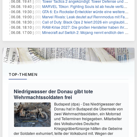
06.08. 19:41 |
(00)
Tower Tactics 2 angekündigt: Tower Defense und Deckbuilding Kombo kehrt zurück
06.08. 19:40 |
(00)
MARVEL Tōkon: Fighting Souls ist ab heute verfügbar
06.08. 19:30 |
(00)
GTA 6: Ex-Rockstar-Entwickler würde eine weitere Verschiebung nicht überraschen
06.08. 19:00 |
(00)
Marvel Rivals: Leak deutet auf Rennmodus mit Fahrzeugen hin
06.08. 18:30 |
(00)
Call of Duty: Black Ops 2 feiert 2026 ein unglaubliches Comeback
06.08. 18:10 |
(00)
RAM-Krise 2027: Die großen Hersteller haben ihre Produktion offenbar schon verkauft
06.08. 17:00 |
(00)
Minecraft auf Switch 2: Mojang nennt endlich den Releasetermin
TOP-THEMEN
Niedrigwasser der Donau gibt tote
Wehrmachtssoldaten frei
Budapest (dpa) - Das Niedrigwasser der
Donau hat in Budapest die Überreste von
zwei Wehrmachtssoldaten, ein Motorrad
und Tellerminen freigegeben. Mitarbeiter
des Volksbundes Deutsche
Kriegsgräberfürsorge hätten die Gebeine
der Soldaten exhumiert, teilte der Volksbund mit. Wegen der