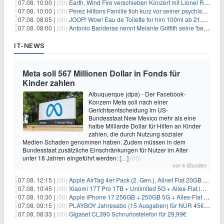
07.08. 10:00 |
(00)
Earth, Wind Fire verschieben Konzert mit Lionel Richie nach medizinischem Notfall
07.08. 10:00 |
(00)
Perez Hiltons Familie floh kurz vor seiner psychischen Krise aus dem Haus
07.08. 08:05 |
(00)
JOOP! Wow! Eau de Toilette for him 100ml ab 21,84€ im Sparabo
07.08. 08:00 |
(00)
Antonio Banderas nennt Melanie Griffith seine 'beste Freundin'
IT-NEWS
Meta soll 567 Millionen Dollar in Fonds für
Kinder zahlen
Albuquerque (dpa) - Der Facebook-
Konzern Meta soll nach einer
Gerichtsentscheidung im US-
Bundesstaat New Mexico mehr als eine
halbe Milliarde Dollar für Hilfen an Kinder
zahlen, die durch Nutzung sozialer
Medien Schaden genommen haben. Zudem müssen in dem
Bundesstaat zusätzliche Einschränkungen für Nutzer im Alter
unter 18 Jahren eingeführt werden:
[…]
(00)
vor 4 Stunden
07.08. 12:15 |
(00)
Apple AirTag 4er Pack (2. Gen.), Allnet Flat 20GB 5G im Telekom-Netz für 14,99€/Monat – eff. 2,07€/Monat
07.08. 10:45 |
(00)
Xiaomi 17T Pro 1TB + Unlimited 5G + Alles-Flat im o2 Netz für 29,99€/Monat – eff. 1,15€/Monat
07.08. 10:30 |
(00)
Apple iPhone 17 256GB + 250GB 5G + Alles-Flat im Telekom-Netz für 34€/Monat – eff. 6,29€/Monat
07.08. 09:15 |
(00)
PLAYBOY Jahresabo (15 Ausgaben) für NUR 45€ (statt 198€)
07.08. 08:33 |
(00)
Gigaset CL390 Schnurlostelefon für 29,99€