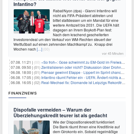
Infantino?
Rabat/Nyon (dpa) - Gianni Infantino will
nicht als FIFA-Präsident abtreten und
bittet stattdessen um ein Mandat für eine
weitere Amtszeit bis 2031. Die UEFA hält
dagegen an ihrem Boykott-Plan fest:
Nach dem krachend gescheiterten
Investorendeal um den Verkauf von WM-Rechten steuert der
Weltfußball auf einen zehrenden Machtkampf zu. Knapp drei
Wochen nach
[…]
(00)
vor 45 Minuten
07.08. 11:21 |
(00)
«So froh»: Gose schwimmt zu EM-Gold im Freiwasser
07.08. 09:50 |
(01)
Zentralisieren oder nicht? Diskussion über Drohnenabwehr
06.08. 18:00 |
(01)
Pienaar gewinnt Etappe - Lippert im Sprint chancenlos
06.08. 17:05 |
(06)
Infantino räumt Fehler ein - UEFA: Ändert nichts an Boykott
06.08. 16:05 |
(02)
Real-Wechsel fix: Diomande ist Leipzigs Rekordtransfer
FINANZNEWS
Dispofalle vermeiden – Warum der
Überziehungskredit teurer ist als gedacht
Wie der Dispositionskredit funktioniert
Die Bank räumt Ihnen eine Kreditlinie auf
dem Girokonto ein. Sobald regelmäßige