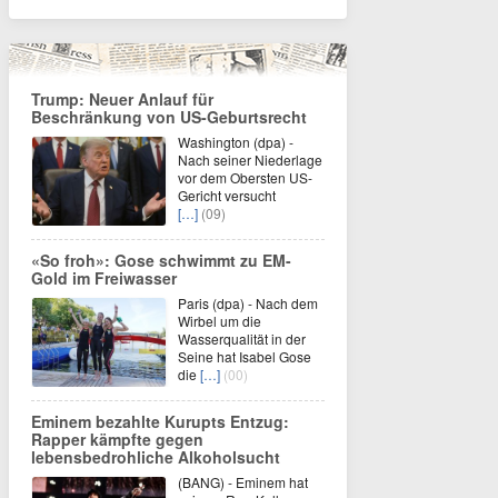
Trump: Neuer Anlauf für
Beschränkung von US-Geburtsrecht
Washington (dpa) -
Nach seiner Niederlage
vor dem Obersten US-
Gericht versucht
[…]
(09)
«So froh»: Gose schwimmt zu EM-
Gold im Freiwasser
Paris (dpa) - Nach dem
Wirbel um die
Wasserqualität in der
Seine hat Isabel Gose
die
[…]
(00)
Eminem bezahlte Kurupts Entzug:
Rapper kämpfte gegen
lebensbedrohliche Alkoholsucht
(BANG) - Eminem hat