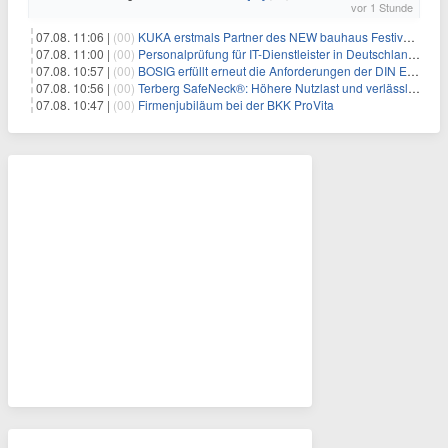
vor 1 Stunde
07.08. 11:06 |
(00)
KUKA erstmals Partner des NEW bauhaus Festivals 2026 in Weimar
07.08. 11:00 |
(00)
Personalprüfung für IT-Dienstleister in Deutschland: Was öffentliche Auftraggeber jetzt voraussetzen
07.08. 10:57 |
(00)
BOSIG erfüllt erneut die Anforderungen der DIN EN ISO 45001
07.08. 10:56 |
(00)
Terberg SafeNeck®: Höhere Nutzlast und verlässliche Fahrstabilität auf steilen Rampen
07.08. 10:47 |
(00)
Firmenjubiläum bei der BKK ProVita