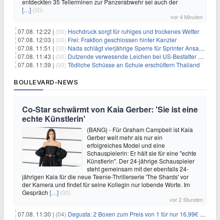
entdeckten 35 Tellerminen zur Panzerabwehr sei auch der
[…]
(00)
vor 4 Minuten
07.08. 12:22 |
(00)
Hochdruck sorgt für ruhiges und trockenes Wetter
07.08. 12:03 |
(00)
Frei: Fraktion geschlossen hinter Kanzler
07.08. 11:51 |
(00)
Nada schlägt vierjährige Sperre für Sprinter Ansah vor
07.08. 11:43 |
(00)
Dutzende verwesende Leichen bei US-Bestatter gefunden
07.08. 11:39 |
(00)
Tödliche Schüsse an Schule erschüttern Thailand
BOULEVARD-NEWS
Co-Star schwärmt von Kaia Gerber: 'Sie ist eine
echte Künstlerin'
(BANG) - Für Graham Campbell ist Kaia
Gerber weit mehr als nur ein
erfolgreiches Model und eine
Schauspielerin: Er hält sie für eine "echte
Künstlerin". Der 24-jährige Schauspieler
steht gemeinsam mit der ebenfalls 24-
jährigen Kaia für die neue Teenie-Thrillerserie 'The Shards' vor
der Kamera und findet für seine Kollegin nur lobende Worte. Im
Gespräch
[…]
(00)
vor 2 Stunden
07.08. 11:30 |
(04)
Degusta: 2 Boxen zum Preis von 1 für nur 16,99€ inkl. Versand