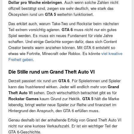
Dollar pro Woche einbringen
. Auch wenn solche Zahlen nicht
offiziell bestätigt sind, zeigen sie sehr deutlich, wie stark das
Ökosystem rund um
GTA 5
weiterhin funktioniert.
Das erklärt auch, warum Take-Two und Rockstar beim nächsten
Teil extrem vorsichtig agieren.
GTA 6
muss nicht nur ein gutes
Spiel werden. Es muss ein neues Fundament für viele Jahre
schaffen. Und einige Gerüchte sorgen dafür, dass sich Content
Creator bereits warm anziehen können. Mit GTA 6 entsteht so
etwas wie Fortnite, Minecraft oder Roblox. Es könnte
viel kreative
Freiheit geben
.
Die Stille rund um Grand Theft Auto VI
Derzeit passiert nix rund um
GTA 6
. Für Spielerinnen und Spieler
kann das frustrierend wirken. Jeder will endlich mehr von
Grand
Theft Auto VI
sehen. Doch wirtschaftlich betrachtet gibt es für
Rockstar Games
kaum Grund zur Hektik.
GTA 5
hält die Marke
lebendig, bringt weiter neue Spieler zur Reihe und finanziert im
Hintergrund den Anspruch, den GTA 6 erfüllen muss.
Genau deshalb ist der anhaltende Erfolg von Grand Theft Auto VI
nicht nur eine kuriose Verkaufszahl. Er ist ein wichtiger Teil der
GTA 6-Geschichte.