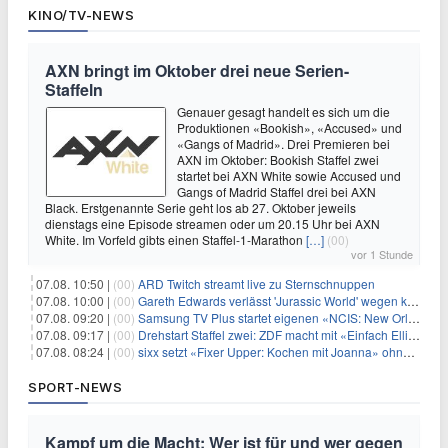
KINO/TV-NEWS
AXN bringt im Oktober drei neue Serien-
Staffeln
Genauer gesagt handelt es sich um die
Produktionen «Bookish», «Accused» und
«Gangs of Madrid». Drei Premieren bei
AXN im Oktober: Bookish Staffel zwei
startet bei AXN White sowie Accused und
Gangs of Madrid Staffel drei bei AXN
Black. Erstgenannte Serie geht los ab 27. Oktober jeweils
dienstags eine Episode streamen oder um 20.15 Uhr bei AXN
White. Im Vorfeld gibts einen Staffel-1-Marathon
[…]
(00)
vor 1 Stunde
07.08. 10:50 |
(00)
ARD Twitch streamt live zu Sternschnuppen
07.08. 10:00 |
(00)
Gareth Edwards verlässt 'Jurassic World' wegen kreativer Differenzen
07.08. 09:20 |
(00)
Samsung TV Plus startet eigenen «NCIS: New Orleans»-Sender
07.08. 09:17 |
(00)
Drehstart Staffel zwei: ZDF macht mit «Einfach Elli» weiter
07.08. 08:24 |
(00)
sixx setzt «Fixer Upper: Kochen mit Joanna» ohne Pause fort
SPORT-NEWS
Kampf um die Macht: Wer ist für und wer gegen