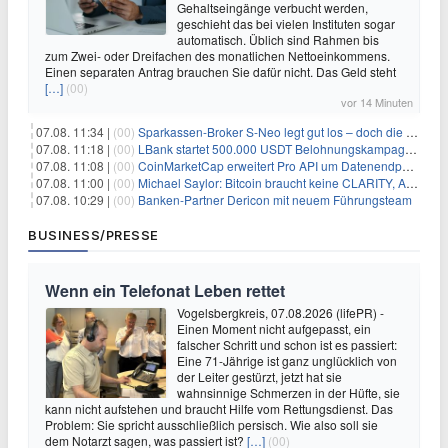
Gehaltseingänge verbucht werden,
geschieht das bei vielen Instituten sogar
automatisch. Üblich sind Rahmen bis
zum Zwei- oder Dreifachen des monatlichen Nettoeinkommens.
Einen separaten Antrag brauchen Sie dafür nicht. Das Geld steht
[…]
(00)
vor 14 Minuten
07.08. 11:34 |
(00)
Sparkassen-Broker S-Neo legt gut los – doch die Schwachstellen bleiben
07.08. 11:18 |
(00)
LBank startet 500.000 USDT Belohnungskampagne mit Pudgy Penguins
07.08. 11:08 |
(00)
CoinMarketCap erweitert Pro API um Datenendpunkte für reale Vermögenswerte
07.08. 11:00 |
(00)
Michael Saylor: Bitcoin braucht keine CLARITY, Amerika schon
07.08. 10:29 |
(00)
Banken-Partner Dericon mit neuem Führungsteam
BUSINESS/PRESSE
Wenn ein Telefonat Leben rettet
Vogelsbergkreis, 07.08.2026 (lifePR) -
Einen Moment nicht aufgepasst, ein
falscher Schritt und schon ist es passiert:
Eine 71-Jährige ist ganz unglücklich von
der Leiter gestürzt, jetzt hat sie
wahnsinnige Schmerzen in der Hüfte, sie
kann nicht aufstehen und braucht Hilfe vom Rettungsdienst. Das
Problem: Sie spricht ausschließlich persisch. Wie also soll sie
dem Notarzt sagen, was passiert ist?
[…]
(00)