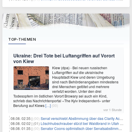
TOP-THEMEN
Ukraine: Drei Tote bei Luftangriffen auf Vorort
von Kiew
Kiew (dpa) - Bei neuen russischen
Luftangriffen auf die ukrainische
Hauptstadt Kiew und deren Umgebung
sind nach Behördenangaben mindestens
drei Menschen getötet und mehrere
verletzt worden. Unter den drei
Todesopfern im östlichen Vorort Browary sei auch ein Kind,
schrieb das Nachrichtenportal «The Kyiv Independent» unter
Berufung auf Kiews
[…]
(00)
vor 1 Stunde
08.08. 02:35 |
(00)
Senat verschiebt Abstimmung über das Clarity Act: Auswirkungen auf Unternehmen und das Vertrauen der Investoren
08.08. 02:02 |
(01)
Löschhubschrauber stürzt bei Waldbrand in Utah ab
08.08. 01:35 |
(00)
Senator Coons optimistisch über Senatsabstimmungen angesichts von Finanzierungsbedenken