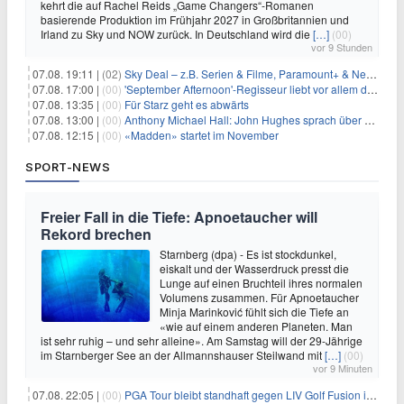
kehrt die auf Rachel Reids „Game Changers“-Romanen
basierende Produktion im Frühjahr 2027 in Großbritannien und
Irland zu Sky und NOW zurück. In Deutschland wird die
[…]
(00)
vor 9 Stunden
07.08. 19:11 |
(02)
Sky Deal – z.B. Serien & Filme, Paramount+ & Netflix für 19,99€/Monat
07.08. 17:00 |
(00)
'September Afternoon'-Regisseur liebt vor allem die 'Banalität' in seinen Filmen
07.08. 13:35 |
(00)
Für Starz geht es abwärts
07.08. 13:00 |
(00)
Anthony Michael Hall: John Hughes sprach über eine Fortsetzung von 'The Breakfast Club'
07.08. 12:15 |
(00)
«Madden» startet im November
SPORT-NEWS
Freier Fall in die Tiefe: Apnoetaucher will
Rekord brechen
Starnberg (dpa) - Es ist stockdunkel,
eiskalt und der Wasserdruck presst die
Lunge auf einen Bruchteil ihres normalen
Volumens zusammen. Für Apnoetaucher
Minja Marinković fühlt sich die Tiefe an
«wie auf einem anderen Planeten. Man
ist sehr ruhig – und sehr alleine». Am Samstag will der 29-Jährige
im Starnberger See an der Allmannshauser Steilwand mit
[…]
(00)
vor 9 Minuten
07.08. 22:05 |
(00)
PGA Tour bleibt standhaft gegen LIV Golf Fusion in einem sich wandelnden Sportumfeld