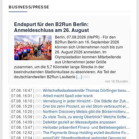
BUSINESS/PRESSE
Endspurt für den B2Run Berlin:
Anmeldeschluss am 26. August
Berlin, 07.08.2026 (lifePR) - Für den
B2Run Berlin am 16. September 2026
können sich Unternehmen noch bis zum
26. August 2026 anmelden. Im
Olympiastadion kommen Mitarbeitende
aus Unternehmen jeder Größe
zusammen, um die 5,7 Kilometer lange Strecke in der
beeindruckenden Stadionkulisse zu absolvieren. Als Teil der
deutschlandweiten B2Run Laufserie
[…]
(00)
vor 16 Stunden
07.08. 16:47 |
(00)
Wirtschaftsstaatssekretär Thomas Dörflinger besucht Handwerksbetrieb im Kammerbezirk Freiburg
07.08. 16:31 |
(00)
Arbeit macht Spaß oder krank
07.08. 16:10 |
(00)
Vernetzung in jeder Hinsicht – Die Städte der Zukunft sind grün-blau
07.08. 15:29 |
(00)
Drei bis zehn Prozent, so viel Strom verbraucht ein Aufzug im Gebäude
07.08. 15:20 |
(00)
Northern Discovery Metals gibt die Börsennotierung an der Frankfurter Wertpapierbörse bekannt
07.08. 15:09 |
(00)
Zu viele Tools, zu wenig Überblick? Welche Software IT-Dienstleister wirklich brauchen
07.08. 14:09 |
(00)
Detektor gezielt an Messaufgabe anpassen
07.08. 13:47 |
(00)
Heliostar präsentiert Finanz- und Betriebsergebnis für das zweite Quartal 2026 mit Goldproduktion und Barreserven in Rekordhöhe
07.08. 12:52 |
(00)
The Payments Group Holding erzielt deutliche Fortschritte bei ihren AI-Projekten
07.08. 12:04 |
(00)
emmiDAY: Streetfoodfestival verbindet Genuss mit Engagement gegen Brustkrebs