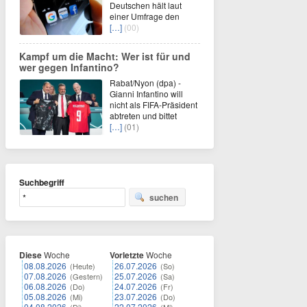
Deutschen hält laut
einer Umfrage den
[…]
(00)
Kampf um die Macht: Wer ist für und
wer gegen Infantino?
Rabat/Nyon (dpa) -
Gianni Infantino will
nicht als FIFA-Präsident
abtreten und bittet
[…]
(01)
Suchbegriff
suchen
Diese
Woche
Vorletzte
Woche
08.08.2026
26.07.2026
(Heute)
(So)
07.08.2026
25.07.2026
(Gestern)
(Sa)
06.08.2026
24.07.2026
(Do)
(Fr)
05.08.2026
23.07.2026
(Mi)
(Do)
04.08.2026
22.07.2026
(Di)
(Mi)