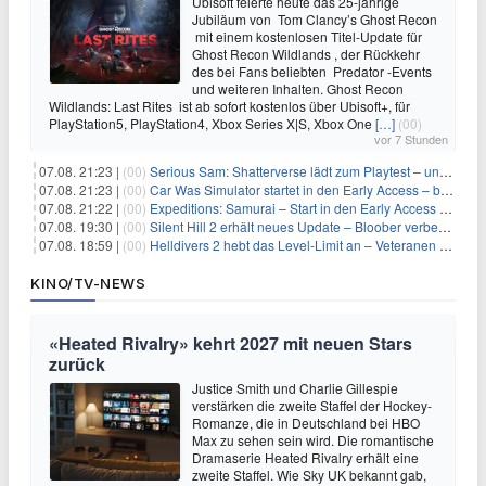
Ubisoft feierte heute das 25-jährige
Jubiläum von Tom Clancy’s Ghost Recon
mit einem kostenlosen Titel-Update für
Ghost Recon Wildlands , der Rückkehr
des bei Fans beliebten Predator -Events
und weiteren Inhalten. Ghost Recon
Wildlands: Last Rites ist ab sofort kostenlos über Ubisoft+, für
PlayStation5, PlayStation4, Xbox Series X|S, Xbox One
[…]
(00)
vor 7 Stunden
07.08. 21:23 |
(00)
Serious Sam: Shatterverse lädt zum Playtest – und erscheint schon bald!
07.08. 21:23 |
(00)
Car Was Simulator startet in den Early Access – bald gehts los!
07.08. 21:22 |
(00)
Expeditions: Samurai – Start in den Early Access ab heute im feudalen Japan
07.08. 19:30 |
(00)
Silent Hill 2 erhält neues Update – Bloober verbessert Grafik und Performance
07.08. 18:59 |
(00)
Helldivers 2 hebt das Level-Limit an – Veteranen können endlich weiter aufsteigen
KINO/TV-NEWS
«Heated Rivalry» kehrt 2027 mit neuen Stars
zurück
Justice Smith und Charlie Gillespie
verstärken die zweite Staffel der Hockey-
Romanze, die in Deutschland bei HBO
Max zu sehen sein wird. Die romantische
Dramaserie Heated Rivalry erhält eine
zweite Staffel. Wie Sky UK bekannt gab,