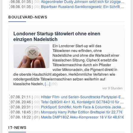
08.08. 01:35 |
(00)
Abgeordneter Dusty Johnson setzt sich für zügige Regierungsfinanzierung angesichts von Shutdown-Risiken ein
08.08. 01:35 |
(00)
Bipartisan Russland-Sanktionsgesetz: Ein Schritt in Richtung Energieunabhängigkeit
BOULEVARD-NEWS
Londoner Startup tätowiert ohne einen
einzigen Nadelstich
Ein Londoner Start-up will das
Tätowieren neu erfinden, ohne
Nadelstiche und ohne die Wartezeit einer
klassischen Sitzung. CipherX ersetzt die
Tätowiermaschine durch ein Pflaster
voller Mikronadeln, die Pigment direkt in
die oberste Hautschicht abgeben. Herkömmliche Verfahren wie
robotergestützte Tätowiermaschinen setzen weiterhin auf
klassische Nadeln,
[…]
(00)
vor 9 Stunden
07.08. 21:11 |
(00)
Hitster Film- und Serien-Soundtracks Partyspiel-Erweiterung für 6,99€
07.08. 20:46 |
(00)
Tefal OptiGrill 4in1 XL Kontaktgrill GC784D10 für 239,99€
07.08. 20:31 |
(00)
PickSport: Schöffel, North Face & Columbia Jacken ab 39,60€
07.08. 18:45 |
(01)
Monopoly Harry Potter Edition Brettspiel für 22,77€
07.08. 18:22 |
(01)
Makita DMP180Z Akku-Kompressor 18 V für 48,61€
IT-NEWS