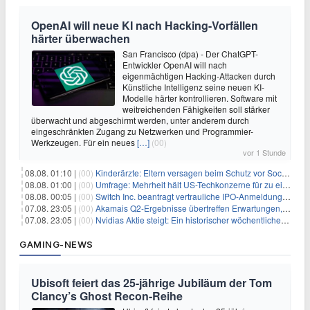
OpenAI will neue KI nach Hacking-Vorfällen
härter überwachen
San Francisco (dpa) - Der ChatGPT-
Entwickler OpenAI will nach
eigenmächtigen Hacking-Attacken durch
Künstliche Intelligenz seine neuen KI-
Modelle härter kontrollieren. Software mit
weitreichenden Fähigkeiten soll stärker
überwacht und abgeschirmt werden, unter anderem durch
eingeschränkten Zugang zu Netzwerken und Programmier-
Werkzeugen. Für ein neues
[…]
(00)
vor 1 Stunde
08.08. 01:10 |
(00)
Kinderärzte: Eltern versagen beim Schutz vor Social Media
08.08. 01:00 |
(00)
Umfrage: Mehrheit hält US-Techkonzerne für zu einflussreich
08.08. 00:05 |
(00)
Switch Inc. beantragt vertrauliche IPO-Anmeldung im Zuge des AI-Booms
07.08. 23:05 |
(00)
Akamais Q2-Ergebnisse übertreffen Erwartungen, doch Aktien fallen: Ein tieferer Blick
07.08. 23:05 |
(00)
Nvidias Aktie steigt: Ein historischer wöchentlicher Anstieg, getrieben von Innovation und Marktnachfrage
GAMING-NEWS
Ubisoft feiert das 25-jährige Jubiläum der Tom
Clancy’s Ghost Recon-Reihe