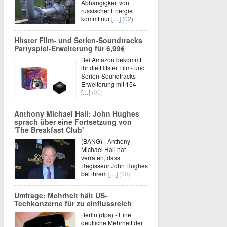
Abhängigkeit von
russischer Energie
kommt nur
[…]
(02)
Hitster Film- und Serien-Soundtracks
Partyspiel-Erweiterung für 6,99€
Bei Amazon bekommt
ihr die Hitster Film- und
Serien-Soundtracks
Erweiterung mit 154
[…]
(00)
Anthony Michael Hall: John Hughes
sprach über eine Fortsetzung von
'The Breakfast Club'
(BANG) - Anthony
Michael Hall hat
verraten, dass
Regisseur John Hughes
bei ihrem
[…]
(00)
Umfrage: Mehrheit hält US-
Techkonzerne für zu einflussreich
Berlin (dpa) - Eine
deutliche Mehrheit der