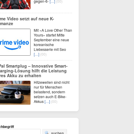
gegen-6-
[…]
(00)
ime Video setzt auf neue K-
manze
Mit «A Love Other Than
Yours» startet Mitte
September eine neue
koreanische
Liebesserie mit Seo
[…]
(00)
Pal Smartplug – Innovative Smart-
arging-Lösung hilft die Leistung
res Akku zu erhalten
Hitzewellen sind nicht
nur für Menschen
belastend, sondern
setzen auch E-Bike-
Akkus
[…]
(00)
hbegriff
suchen