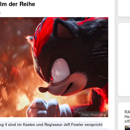
ilm der Reihe
s
RA
Foto: PixelCritics
He
of
g 4 sind im Kasten und Regisseur Jeff Fowler verspricht