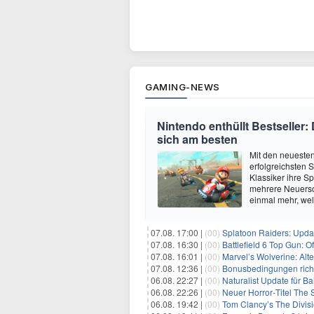
GAMING-NEWS
Nintendo enthüllt Bestseller:
sich am besten
Mit den neuesten
erfolgreichsten 
Klassiker ihre Sp
mehrere Neuersc
einmal mehr, we
07.08. 17:00 |
(00)
Splatoon Raiders: Upda
07.08. 16:30 |
(00)
Battlefield 6 Top Gun: O
07.08. 16:01 |
(00)
Marvel’s Wolverine: Alt
07.08. 12:36 |
(00)
Bonusbedingungen richti
06.08. 22:27 |
(00)
Naturalist Update für Ba
06.08. 22:26 |
(00)
Neuer Horror‑Titel The S
06.08. 19:42 |
(00)
Tom Clancy’s The Divisi