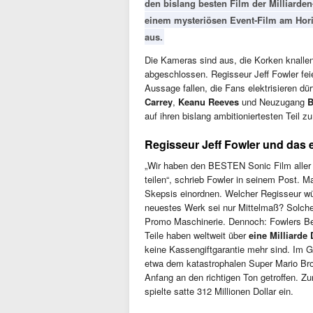
den bislang besten Film der Milliarden
einem mysteriösen Event-Film am Hor
aus.
Die Kameras sind aus, die Korken knalle
abgeschlossen. Regisseur Jeff Fowler feie
Aussage fallen, die Fans elektrisieren d
Carrey
,
Keanu Reeves
und Neuzugang
B
auf ihren bislang ambitioniertesten Teil z
Regisseur Jeff Fowler und das
„Wir haben den BESTEN Sonic Film aller 
teilen“, schrieb Fowler in seinem Post. 
Skepsis einordnen. Welcher Regisseur w
neuestes Werk sei nur Mittelmaß? Solch
Promo Maschinerie. Dennoch: Fowlers Beg
Teile haben weltweit über
eine Milliarde 
keine Kassengiftgarantie mehr sind. Im G
etwa dem katastrophalen Super Mario Bro
Anfang an den richtigen Ton getroffen. Zur
spielte satte 312 Millionen Dollar ein.