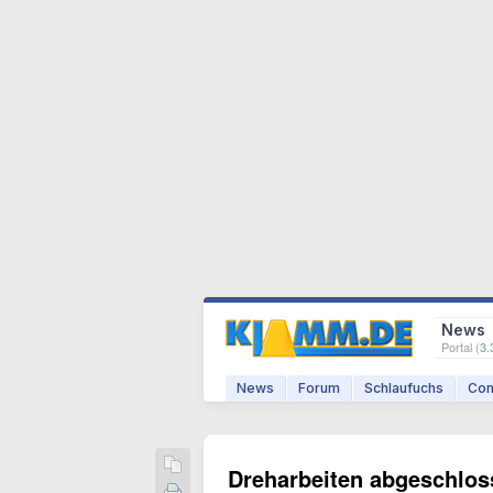
News
Portal (
3.
News
Forum
Schlaufuchs
Com
Dreharbeiten abgeschloss