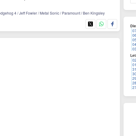
gehog 4 / Jeff Fowler / Metal Sonic / Paramount / Ben Kingsley
Di
0
0
0
0
0
Let
0
0
3
3
2
2
2