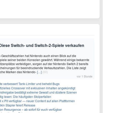
 Diese Switch- und Switch-2-Spiele verkaufen
 Geschäftszahlen hat Nintendo auch einen Blick auf die
Spiele seiner beiden Konsolen gewährt. Während einige bekannte
itzenplätze verteidigen, sorgen auf der Nintendo Switch 2 bereits
heinungen für beeindruckende Verkaufszahlen. Die Liste zeigt
lche Marken das Nintendo-
[…]
(00)
vor 1 Stunde
te verbessert Tank-Limiter und behebt Bugs
ffizielles Crossover mit exklusiven Inhalten angekündigt
ersfreigabe bestätigt extreme Gewalt und düstere Szenen
g lesen: Die häufigsten Stolperfallen
ll x Pit verfügbar — neuer Content auf allen Plattformen
kin Stapler feiert Release
on Resurgence – ab sofort für euch verfügbar