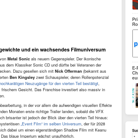
Pr
Ro
rgewichte und ein wachsendes Filmuniversum
 von
Metal Sonic
als neuem Gegenspieler. Der ikonische
us dem Klassiker Sonic CD und dürfte bei Veteranen der
E-
wecken. Dazu gesellen sich mit
Nick Offerman
(bekannt aus
Ch
erten
Ben Kingsley
zwei Schauspieler, deren Rollenpotenzial
eu
hochkarätigen Neuzugänge für den vierten Teil bestätigt
,
 frischem Gesicht. Das Franchise investiert also massiv in
en.
earbeitung, in der vor allem die aufwendigen visuellen Effekte
nden Monaten erste richtige Trailer landen, sobald die VFX
ch brisanter ist jedoch der Blick über den vierten Teil hinaus:
mysteriösen
„Event Film“ im selben Universum
, der für 2028
s sich dabei um einen eigenständigen Shadow Film mit Keanu
Suc
: Das blaue Imperium wächst unaufhörlich.