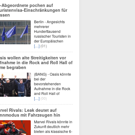
-Abgeordnete pochen auf
uristenvisa-Einschränkungen für
ssen
Berlin - Angesichts
mehrerer
Hunderttausend
russischer Touristen in
der Europäischen
[…]
(01)
sis wollen alte Streitigkeiten vor
fnahme in die Rock and Roll Hall of
me begraben
(BANG) - Oasis könnte
bei der
bevorstehenden
Aufnahme in die Rock
and Roll Hall of
[…]
(00)
rvel Rivals: Leak deutet auf
nnmodus mit Fahrzeugen hin
Marvel Rivals könnte in
Zukunft deutlich mehr
bieten als klassische 6-