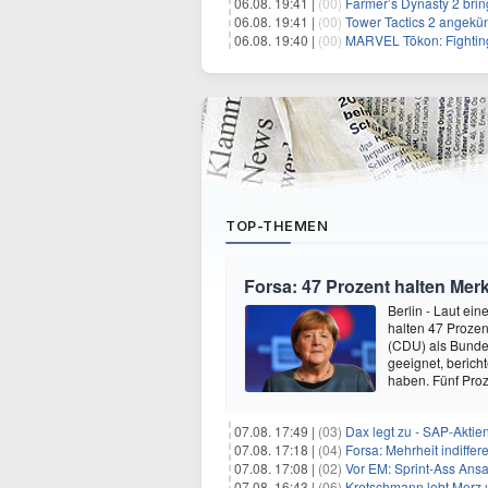
06.08. 19:41 |
(00)
Farmer’s Dynasty 2 bri
06.08. 19:41 |
(00)
Tower Tactics 2 angekü
06.08. 19:40 |
(00)
MARVEL Tōkon: Fighting
TOP-THEMEN
Forsa: 47 Prozent halten Mer
Berlin - Laut ei
halten 47 Prozen
(CDU) als Bundesp
geeignet, berich
haben. Fünf Pro
07.08. 17:49 |
(03)
Dax legt zu - SAP-Aktien
07.08. 17:18 |
(04)
Forsa: Mehrheit indiff
07.08. 17:08 |
(02)
Vor EM: Sprint-Ass Ans
07.08. 16:43 |
(06)
Kretschmann lobt Merz 