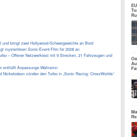
EU
To
Ru
el und bringt zwei Hollywood-Schwergewichte an Bord
t mysteriösen Sonic-Event-Film für 2028 an
rbo – Offener Netzwerktest mit 9 Strecken, 21 Fahrzeugen und
Oa
Au
er enthüllt Anpassungs-Wahnsinn
Fa
d Nickelodeon zünden den Turbo in „Sonic Racing: CrossWorlds“
Ma
Re