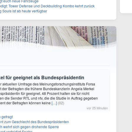
ngt euch neue Fahrzeuge
ndigt: Tower Defense und Deckbuilding Kombo kehrt zurück
 Souls ist ab heute verfügbar
kel für geeignet als Bundespräsidentin
ner aktuellen Umfrage des Meinungsforschungsinstituts Forsa
t der Befragten die frühere Bundeskanzlerin Angela Merkel
räsidentin für geeignet. 48 Prozent halten sie für nicht
ten die Sender RTL und ntv, die die Studie in Auftrag gegeben
zent der Befragten können keine
[…]
(02)
vor 25 Minuten
 gefragt
erent zum Geschlecht des Bundespräsidenten
ah wehrt sich gegen drohende Sperre
und verteidigt Spahn