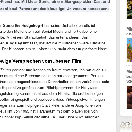
-Franchise. Mit Metal Sonic, einem Star-gespickten Cast und
izont baut Paramount das blaue Igel-Universum konsequent
n:
Sonic the Hedgehog 4
hat seine Dreharbeiten offiziell
Mi
rte den Meilenstein auf Social Media und ließ dabei eine
en
ürfte. Mit einem Staraufgebot, das unter anderem
Jim
en Kingsley
umfasst, steuert die milliardenschwere Filmreihe
u. Der Kinostart am 19. März 2027 rückt damit in greifbare Nähe.
 ewige Versprechen vom „besten Film“
Zeiten gedreht und können es kaum erwarten, ihn mit euch zu
Ma
Man muss diese Euphorie natürlich mit einer gesunden Portion
be
Sz
ürde nach abgeschlossenen Dreharbeiten schon verkünden, sein
e Superlative gehören zum Pflichtprogramm der Hollywood
eisterung kommt nicht aus dem Nichts. Die drei bisherigen
Dollar
eingespielt und bewiesen, dass Videospielverfilmungen
egensatz zum holprigen Start vieler anderer Adaptionen wie
s. Film von 1993 hat Paramount mit dem blauen Igel von
 Erinnerung: Selbst der dritte Teil, der Ende 2024 erschien,