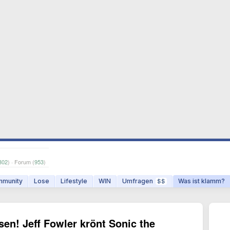
302
) · Forum (
953
)
munity
Lose
Lifestyle
WIN
Umfragen
Was ist klamm?
$$
en! Jeff Fowler krönt Sonic the