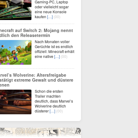
Gaming-PC, Laptop
oder vielleicht sogar
eine neue Konsole
kaufen
[…]
(00)
necraft auf Switch 2: Mojang nennt
dlich den Releasetermin
Nach Monaten voller
Gerüchte ist es endlich
offiziell: Minecraft erhält
eine native
[…]
(00)
rvel’s Wolverine: Altersfreigabe
stätigt extreme Gewalt und düstere
enen
Schon die ersten
Trailer machten
deutlich, dass Marvel’s
Wolverine deutlich
düsterer
[…]
(00)