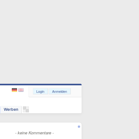
Login
Anmelden
Werben
- keine Kommentare -