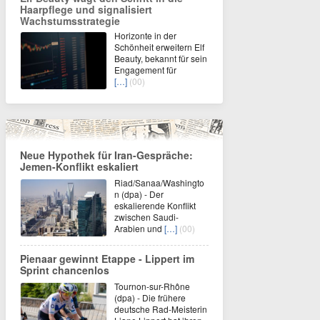
Haarpflege und signalisiert
Wachstumsstrategie
Horizonte in der
Schönheit erweitern Elf
Beauty, bekannt für sein
Engagement für
[…]
(00)
Neue Hypothek für Iran-Gespräche:
Jemen-Konflikt eskaliert
Riad/Sanaa/Washingto
n (dpa) - Der
eskalierende Konflikt
zwischen Saudi-
Arabien und
[…]
(00)
Pienaar gewinnt Etappe - Lippert im
Sprint chancenlos
Tournon-sur-Rhône
(dpa) - Die frühere
deutsche Rad-Meisterin