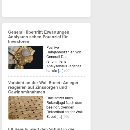
Generali übertrifft Erwartungen:
Analysten sehen Potenzial für
Investoren
Positive
Halbjahreszahlen von
Generali Das
renommierte
Analysehaus Jefferies
hat die
[…]
(00)
Vorsicht an der Wall Street: Anleger
reagieren auf Zinssorgen und
Gewinnmitnahmen
Rücksetzer nach
Rekordjagd Nach dem
beeindruckenden
Rekordlauf an der Wall
Street
[…]
(00)
Elf Beauty wagt den Schritt in die