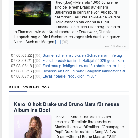
Ried (dpa) - Mehr als 1.000 Schweine
sind bei einem Brand auf einem
Bauernhof in der Nähe von Augsburg
gestorben. Der Stall sowie eine weitere
Halle standen am Abend in Ried
(Landkreis Aichach-Friedberg) komplett
in Flammen, wie der Kreisbrandrat der Feuerwehr, Christian
Happach, sagte. Die Löscharbeiten zogen sich durch die ganze
Nacht. Auch am Morgen
[…]
(00)
vor 16 Minuten
07.08. 08:22 |
(00)
Sonnenschein mit lokalen Schauern am Freitag
07.08. 08:21 |
(00)
Fleischproduktion im 1. Halbjahr 2026 gesunken
07.08. 08:18 |
(00)
Zahl mautpflichtiger Lkw auf Autobahnen im Juli gestiegen
07.08. 08:16 |
(00)
Schüsse an Schule nahe Bangkok: mindestens sieben Tote
07.08. 08:15 |
(00)
Etwas höhere Produktion im Juni
BOULEVARD-NEWS
Karol G holt Drake und Bruno Mars für neues
Album ins Boot
(BANG) - Karol G hat die mit Stars
gespickte Trackliste ihres sechsten
Studioalbums veröffentlicht. "Champagne
Papi" Drake ist auf dem Song 'Ahí' zu
hören, während Bruno Mars auf 'Still'