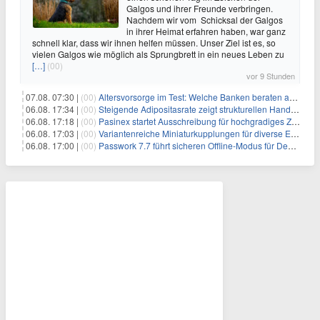
Galgos und ihrer Freunde verbringen.
Nachdem wir vom Schicksal der Galgos
in ihrer Heimat erfahren haben, war ganz
schnell klar, dass wir ihnen helfen müssen. Unser Ziel ist es, so
vielen Galgos wie möglich als Sprungbrett in ein neues Leben zu
[…]
(00)
vor 9 Stunden
07.08. 07:30 |
(00)
Altersvorsorge im Test: Welche Banken beraten am besten?
06.08. 17:34 |
(00)
Steigende Adipositasrate zeigt strukturellen Handlungsbedarf bei der Ernährung schulpflichtiger Kinder
06.08. 17:18 |
(00)
Pasinex startet Ausschreibung für hochgradiges Zinksulfidkonzentrat mit Germanium- und Silbergehalten und stellt ein Betriebsupdate bereit
06.08. 17:03 |
(00)
Variantenreiche Miniaturkupplungen für diverse Einsatzbereiche
06.08. 17:00 |
(00)
Passwork 7.7 führt sicheren Offline-Modus für Desktop- und Mobile-Apps ein