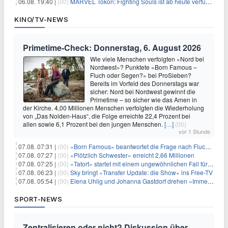
06.08. 19:40 |
(00)
MARVEL Tōkon: Fighting Souls ist ab heute verfügbar
KINO/TV-NEWS
Primetime-Check: Donnerstag, 6. August 2026
Wie viele Menschen verfolgten «Nord bei
Nordwest»? Punktete «Born Famous –
Fluch oder Segen?» bei ProSieben?
Bereits im Vorfeld des Donnerstags war
sicher: Nord bei Nordwest gewinnt die
Primetime – so sicher wie das Amen in
der Kirche. 4,00 Millionen Menschen verfolgten die Wiederholung
von „Das Nolden-Haus“, die Folge erreichte 22,4 Prozent bei
allen sowie 6,1 Prozent bei den jungen Menschen.
[…]
(00)
vor 1 Stunde
07.08. 07:31 |
(00)
«Born Famous» beantwortet die Frage nach Fluch oder Segen
07.08. 07:27 |
(00)
«Plötzlich Schwester» erreicht 2,66 Millionen
07.08. 07:25 |
(00)
«Tatort» startet mit einem ungewöhnlichen Fall für Charlotte Lindholm
07.08. 06:23 |
(00)
Sky bringt «Transfer Update: die Show» ins Free-TV
07.08. 05:54 |
(00)
Elena Uhlig und Johanna Gastdorf drehen «Immer fehlt was»
SPORT-NEWS
Zentralisieren oder nicht? Diskussion über