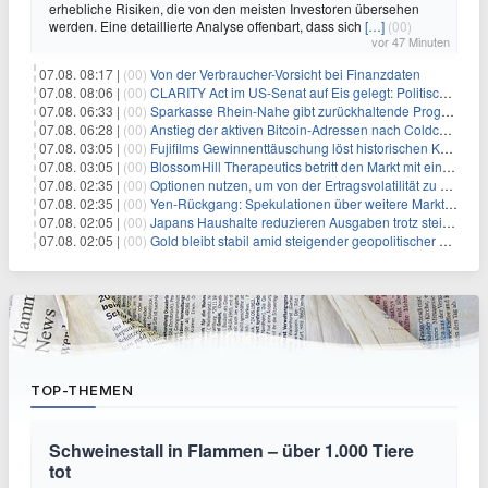
erhebliche Risiken, die von den meisten Investoren übersehen
werden. Eine detaillierte Analyse offenbart, dass sich
[…]
(00)
vor 47 Minuten
07.08. 08:17 |
(00)
Von der Verbraucher-Vorsicht bei Finanzdaten
07.08. 08:06 |
(00)
CLARITY Act im US-Senat auf Eis gelegt: Politische Differenzen verzögern Krypto-Gesetzgebung bis September
07.08. 06:33 |
(00)
Sparkasse Rhein-Nahe gibt zurückhaltende Prognose
07.08. 06:28 |
(00)
Anstieg der aktiven Bitcoin-Adressen nach Coldcard-Panik
07.08. 03:05 |
(00)
Fujifilms Gewinnenttäuschung löst historischen Kursrückgang aus
07.08. 03:05 |
(00)
BlossomHill Therapeutics betritt den Markt mit einem IPO-Boost von 150 Millionen Dollar
07.08. 02:35 |
(00)
Optionen nutzen, um von der Ertragsvolatilität zu profitieren
07.08. 02:35 |
(00)
Yen-Rückgang: Spekulationen über weitere Marktinterventionen nehmen zu
07.08. 02:05 |
(00)
Japans Haushalte reduzieren Ausgaben trotz steigender Löhne: Ein Warnsignal für das Wachstum
07.08. 02:05 |
(00)
Gold bleibt stabil amid steigender geopolitischer Spannungen im Persischen Golf
TOP-THEMEN
Schweinestall in Flammen – über 1.000 Tiere
tot