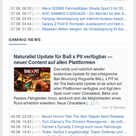
07.08. 08:30 |
(00)
Atera 022685 Fahrradträger Strada Sport 3 für 337,48€
07.08. 06:17 |
(00)
AOC GAMING CQ32G4ZA – Ein Monitor für drei Arten von Spielen
07.08. 05:00 |
(00)
Fairplay-Vereinbarung soll Internet-Ausbau beschleunigen
07.08. 04:44 |
(00)
Galaxy Z Fold 8: Kompakt, ausdauernd und fast ohne Falte
07.08. 01:35 |
(00)
Atlassian-Aktien steigen, da Umsatzsprung KI-Sorgen dämpft
GAMING-NEWS
Naturalist Update für Ball x Pit verfügbar —
neuer Content auf allen Plattformen
Das letzte und natürlich wieder
kostenlose Update für das erfolgreiche
Ball-Bouncing-Roguelite BALL x PIT ist
da! The Naturalist Update ist ab sofort auf
allen Plattformen verfügbar und fügt dem
Spiel noch mehr Charaktere, Bälle und
Passive Fähigkeiten hinzu, wodurch sich die Möglichkeiten eines
Runs erheblich erweitern. Neue Charaktere
[…]
(00)
vor 10 Stunden
06.08. 22:26 |
(00)
Neuer Horror‑Titel The Skin Stapler feiert Release
06.08. 19:42 |
(00)
Tom Clancy’s The Division Resurgence – ab sofort für euch verfügbar
06.08. 19:41 |
(00)
Farmer’s Dynasty 2 bringt euch neue Fahrzeuge
06.08. 19:41 |
(00)
Tower Tactics 2 angekündigt: Tower Defense und Deckbuilding Kombo kehrt zurück