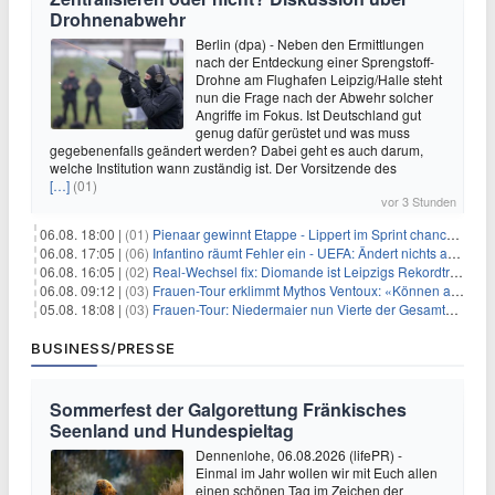
Drohnenabwehr
Berlin (dpa) - Neben den Ermittlungen
nach der Entdeckung einer Sprengstoff-
Drohne am Flughafen Leipzig/Halle steht
nun die Frage nach der Abwehr solcher
Angriffe im Fokus. Ist Deutschland gut
genug dafür gerüstet und was muss
gegebenenfalls geändert werden? Dabei geht es auch darum,
welche Institution wann zuständig ist. Der Vorsitzende des
[…]
(01)
vor 3 Stunden
06.08. 18:00 |
(01)
Pienaar gewinnt Etappe - Lippert im Sprint chancenlos
06.08. 17:05 |
(06)
Infantino räumt Fehler ein - UEFA: Ändert nichts an Boykott
06.08. 16:05 |
(02)
Real-Wechsel fix: Diomande ist Leipzigs Rekordtransfer
06.08. 09:12 |
(03)
Frauen-Tour erklimmt Mythos Ventoux: «Können alles schaffen»
05.08. 18:08 |
(03)
Frauen-Tour: Niedermaier nun Vierte der Gesamtwertung
BUSINESS/PRESSE
Sommerfest der Galgorettung Fränkisches
Seenland und Hundespieltag
Dennenlohe, 06.08.2026 (lifePR) -
Einmal im Jahr wollen wir mit Euch allen
einen schönen Tag im Zeichen der