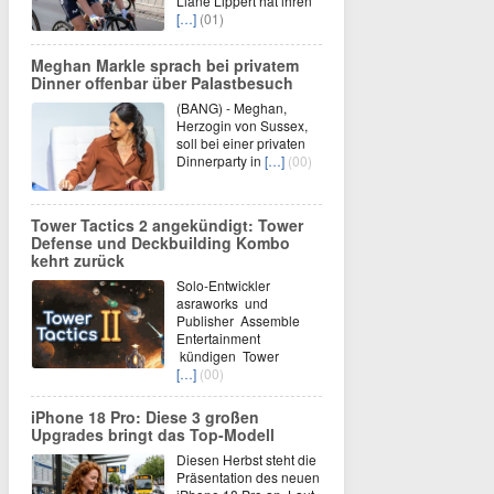
Liane Lippert hat ihren
[…]
(01)
Meghan Markle sprach bei privatem
Dinner offenbar über Palastbesuch
(BANG) - Meghan,
Herzogin von Sussex,
soll bei einer privaten
Dinnerparty in
[…]
(00)
Tower Tactics 2 angekündigt: Tower
Defense und Deckbuilding Kombo
kehrt zurück
Solo-Entwickler
asraworks und
Publisher Assemble
Entertainment
kündigen Tower
[…]
(00)
iPhone 18 Pro: Diese 3 großen
Upgrades bringt das Top-Modell
Diesen Herbst steht die
Präsentation des neuen