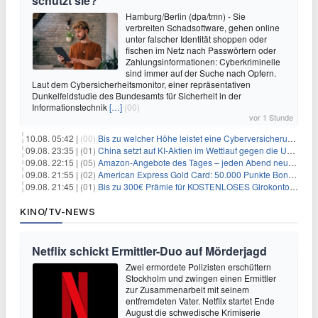
schützt sie?
Hamburg/Berlin (dpa/tmn) - Sie
verbreiten Schadsoftware, gehen online
unter falscher Identität shoppen oder
fischen im Netz nach Passwörtern oder
Zahlungsinformationen: Cyberkriminelle
sind immer auf der Suche nach Opfern.
Laut dem Cybersicherheitsmonitor, einer repräsentativen
Dunkelfeldstudie des Bundesamts für Sicherheit in der
Informationstechnik
[…]
(00)
vor 1 Stunde
10.08. 05:42 |
(00)
Bis zu welcher Höhe leistet eine Cyberversicherung?
09.08. 23:35 |
(01)
China setzt auf KI-Aktien im Wettlauf gegen die USA um Chip- und Technologiedominanz
09.08. 22:15 |
(05)
Amazon-Angebote des Tages – jeden Abend neue Deals zum Stöbern
09.08. 21:55 |
(02)
American Express Gold Card: 50.000 Punkte Bonus + Metall-Kreditkarte
09.08. 21:45 |
(01)
Bis zu 300€ Prämie für KOSTENLOSES Girokonto bei der Santander – 50€ schon nach 1 Woche!
KINO/TV-NEWS
Netflix schickt Ermittler-Duo auf Mörderjagd
Zwei ermordete Polizisten erschüttern
Stockholm und zwingen einen Ermittler
zur Zusammenarbeit mit seinem
entfremdeten Vater. Netflix startet Ende
August die schwedische Krimiserie