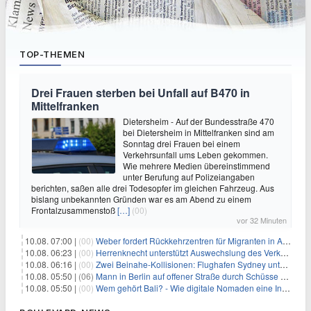
TOP-THEMEN
Drei Frauen sterben bei Unfall auf B470 in
Mittelfranken
Dietersheim - Auf der Bundesstraße 470
bei Dietersheim in Mittelfranken sind am
Sonntag drei Frauen bei einem
Verkehrsunfall ums Leben gekommen.
Wie mehrere Medien übereinstimmend
unter Berufung auf Polizeiangaben
berichten, saßen alle drei Todesopfer im gleichen Fahrzeug. Aus
bislang unbekannten Gründen war es am Abend zu einem
Frontalzusammenstoß
[…]
(00)
vor 32 Minuten
10.08. 07:00 |
(00)
Weber fordert Rückkehrzentren für Migranten in Afrika
10.08. 06:23 |
(00)
Herrenknecht unterstützt Auswechslung des Verkehrsministers
10.08. 06:16 |
(00)
Zwei Beinahe-Kollisionen: Flughafen Sydney unter Druck
10.08. 05:50 |
(06)
Mann in Berlin auf offener Straße durch Schüsse getötet
10.08. 05:50 |
(00)
Wem gehört Bali? - Wie digitale Nomaden eine Insel verändern