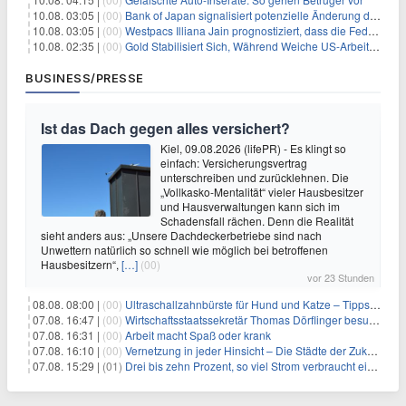
10.08. 03:05 |
(00)
Bank of Japan signalisiert potenzielle Änderung der Zinspolitik angesichts von Inflationsbedenken
10.08. 03:05 |
(00)
Westpacs Illiana Jain prognostiziert, dass die Fed die Zinssätze nach dem Arbeitsmarktbericht stabil halten wird
10.08. 02:35 |
(00)
Gold Stabilisiert Sich, Während Weiche US-Arbeitsmarktdaten Zinsängste Lindern
BUSINESS/PRESSE
Ist das Dach gegen alles versichert?
Kiel, 09.08.2026 (lifePR) - Es klingt so
einfach: Versicherungsvertrag
unterschreiben und zurücklehnen. Die
„Vollkasko-Mentalität“ vieler Hausbesitzer
und Hausverwaltungen kann sich im
Schadensfall rächen. Denn die Realität
sieht anders aus: „Unsere Dachdeckerbetriebe sind nach
Unwettern natürlich so schnell wie möglich bei betroffenen
Hausbesitzern“,
[…]
(00)
vor 23 Stunden
08.08. 08:00 |
(00)
Ultraschallzahnbürste für Hund und Katze – Tipps zur erfolgreichen Eingewöhnung
07.08. 16:47 |
(00)
Wirtschaftsstaatssekretär Thomas Dörflinger besucht Handwerksbetrieb im Kammerbezirk Freiburg
07.08. 16:31 |
(00)
Arbeit macht Spaß oder krank
07.08. 16:10 |
(00)
Vernetzung in jeder Hinsicht – Die Städte der Zukunft sind grün-blau
07.08. 15:29 |
(01)
Drei bis zehn Prozent, so viel Strom verbraucht ein Aufzug im Gebäude