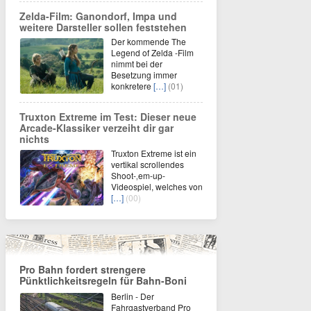
Zelda-Film: Ganondorf, Impa und
weitere Darsteller sollen feststehen
Der kommende The
Legend of Zelda -Film
nimmt bei der
Besetzung immer
konkretere
[…]
(01)
Truxton Extreme im Test: Dieser neue
Arcade-Klassiker verzeiht dir gar
nichts
Truxton Extreme ist ein
vertikal scrollendes
Shoot-‚em-up-
Videospiel, welches von
[…]
(00)
Pro Bahn fordert strengere
Pünktlichkeitsregeln für Bahn-Boni
Berlin - Der
Fahrgastverband Pro