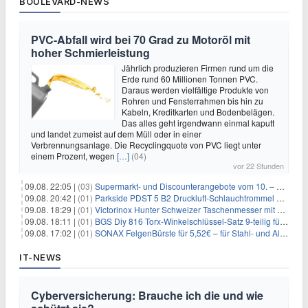
BOULEVARD-NEWS
PVC-Abfall wird bei 70 Grad zu Motoröl mit
hoher Schmierleistung
Jährlich produzieren Firmen rund um die
Erde rund 60 Millionen Tonnen PVC.
Daraus werden vielfältige Produkte von
Rohren und Fensterrahmen bis hin zu
Kabeln, Kreditkarten und Bodenbelägen.
Das alles geht irgendwann einmal kaputt
und landet zumeist auf dem Müll oder in einer
Verbrennungsanlage. Die Recyclingquote von PVC liegt unter
einem Prozent, wegen
[…]
(04)
vor 22 Stunden
09.08. 22:05 |
(03)
Supermarkt- und Discounterangebote vom 10. – 15.08.2026
09.08. 20:42 |
(01)
Parkside PDST 5 B2 Druckluft-Schlauchtrommel mit 10 m Schlauch für 25,94€
09.08. 18:29 |
(01)
Victorinox Hunter Schweizer Taschenmesser mit 12 Funktionen für 43,99€
09.08. 18:11 |
(01)
BGS Diy 816 Torx-Winkelschlüssel-Satz 9-teilig für 6,45€
09.08. 17:02 |
(01)
SONAX FelgenBürste für 5,52€ – für Stahl- und Alufelgen
IT-NEWS
Cyberversicherung: Brauche ich die und wie