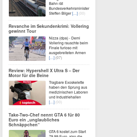
Bahn rät
Bundesverkehrsminister
Steffen Bilger
[…]
(00)
Revanche im Sekundenkrimi: Vollering
gewinnt Tour
Nizza (dpa) - Demi
Vollering rauschte beim
Finale furioso mit
ausgebreiteten Armen
[…]
(07)
Review: Hypershell X Ultra S – Der
Motor für die Beine
Tragbare Exoskelette
haben den Sprung aus
medizinischen Laboren
und Industriehallen
[…]
(00)
Take-Two-Chef nennt GTA 6 für 80
Euro ein „unglaubliches
Schnäppchen“
GTA 6 kostet zum Start
79,99 Euro, also die