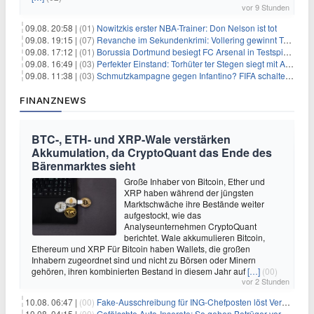
vor 9 Stunden
09.08. 20:58 |
(01)
Nowitzkis erster NBA-Trainer: Don Nelson ist tot
09.08. 19:15 |
(07)
Revanche im Sekundenkrimi: Vollering gewinnt Tour
09.08. 17:12 |
(01)
Borussia Dortmund besiegt FC Arsenal in Testspiel mit 3:2
09.08. 16:49 |
(03)
Perfekter Einstand: Torhüter ter Stegen siegt mit Ajax
09.08. 11:38 |
(03)
Schmutzkampagne gegen Infantino? FIFA schaltet auf Angriff
FINANZNEWS
BTC-, ETH- und XRP-Wale verstärken
Akkumulation, da CryptoQuant das Ende des
Bärenmarktes sieht
Große Inhaber von Bitcoin, Ether und
XRP haben während der jüngsten
Marktschwäche ihre Bestände weiter
aufgestockt, wie das
Analyseunternehmen CryptoQuant
berichtet. Wale akkumulieren Bitcoin,
Ethereum und XRP Für Bitcoin haben Wallets, die großen
Inhabern zugeordnet sind und nicht zu Börsen oder Minern
gehören, ihren kombinierten Bestand in diesem Jahr auf
[…]
(00)
vor 2 Stunden
10.08. 06:47 |
(00)
Fake-Ausschreibung für ING-Chefposten löst Verwirrung aus
10.08. 04:15 |
(00)
Gefälschte Auto-Inserate: So gehen Betrüger vor