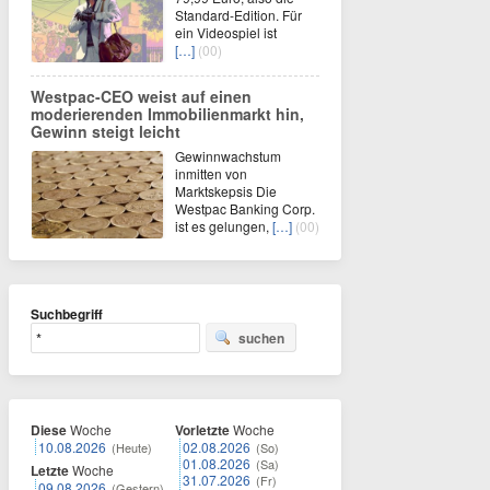
Standard-Edition. Für
ein Videospiel ist
[…]
(00)
Westpac-CEO weist auf einen
moderierenden Immobilienmarkt hin,
Gewinn steigt leicht
Gewinnwachstum
inmitten von
Marktskepsis Die
Westpac Banking Corp.
ist es gelungen,
[…]
(00)
Suchbegriff
suchen
Diese
Woche
Vorletzte
Woche
10.08.2026
02.08.2026
(Heute)
(So)
01.08.2026
(Sa)
Letzte
Woche
31.07.2026
(Fr)
09.08.2026
(Gestern)