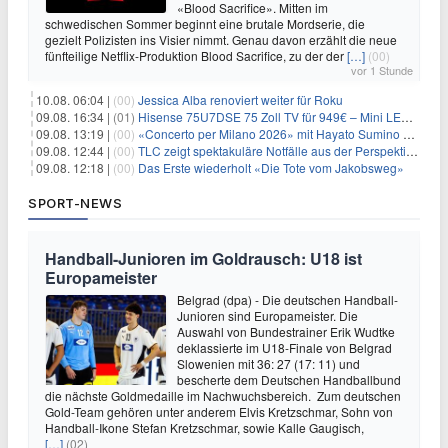
«Blood Sacrifice». Mitten im
schwedischen Sommer beginnt eine brutale Mordserie, die
gezielt Polizisten ins Visier nimmt. Genau davon erzählt die neue
fünfteilige Netflix-Produktion Blood Sacrifice, zu der der
[…]
(00)
vor 1 Stunde
10.08. 06:04 |
(00)
Jessica Alba renoviert weiter für Roku
09.08. 16:34 |
(01)
Hisense 75U7DSE 75 Zoll TV für 949€ – Mini LED, 144Hz, 2026
09.08. 13:19 |
(00)
«Concerto per Milano 2026» mit Hayato Sumino kommt zu arte
09.08. 12:44 |
(00)
TLC zeigt spektakuläre Notfälle aus der Perspektive der Patienten
09.08. 12:18 |
(00)
Das Erste wiederholt «Die Tote vom Jakobsweg»
SPORT-NEWS
Handball-Junioren im Goldrausch: U18 ist
Europameister
Belgrad (dpa) - Die deutschen Handball-
Junioren sind Europameister. Die
Auswahl von Bundestrainer Erik Wudtke
deklassierte im U18-Finale von Belgrad
Slowenien mit 36: 27 (17: 11) und
bescherte dem Deutschen Handballbund
die nächste Goldmedaille im Nachwuchsbereich. Zum deutschen
Gold-Team gehören unter anderem Elvis Kretzschmar, Sohn von
Handball-Ikone Stefan Kretzschmar, sowie Kalle Gaugisch,
[…]
(02)