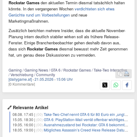
Rockstar Games
den aktuellen Termin diesmal tatsächlich halten
könnte. In den vergangenen Wochen
verdichteten sich etwa
Gerüchte rund um Vorbestellungen
und neue
Marketingmaßnahmen.
Zusätzlich berichten mehrere Insider, dass die aktuelle November-
Planung intern deutlich stabiler wirken soll als frühere Release-
Fenster. Einige Branchenbeobachter gehen deshalb davon aus,
dass sich
Rockstar Games
diesmal bewusst mehr Zeit genommen
hat, um genau diese Diskussionen zu vermeiden.
Gaming / Gaming News / GTA 6 / Rockstar Games / Take-Two Interactive
/ Verschiebung / Community
[dailygame.at]
·
21.05.2026
·
15:06 Uhr
[0 Kommentare]
🔗 Relevante Artikel
08.08. 17:45 |
(00)
Take-Two-Chef nennt GTA 6 für 80 Euro ein „unglaubliches Schnäppchen“
15.05. 18:30 |
(00)
GTA 6: PlayStation-Mail verrät offenbar wichtiges Detail
19.05. 16:00 |
(00)
Ausnahmezustand bei Rockstar: GTA 6 bekommt keine Review Codes – nur ein geheimes Presse Event
18.05. 19:00 |
(00)
Mögliches Assassin’s Creed Hexe Release Datum und neues Update zu Far Cry 7