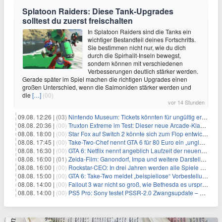
Splatoon Raiders: Diese Tank-Upgrades
solltest du zuerst freischalten
In Splatoon Raiders sind die Tanks ein
wichtiger Bestandteil deines Fortschritts.
Sie bestimmen nicht nur, wie du dich
durch die Spirhalit-Inseln bewegst,
sondern können mit verschiedenen
Verbesserungen deutlich stärker werden.
Gerade später im Spiel machen die richtigen Upgrades einen
großen Unterschied, wenn die Salmoniden stärker werden und
die
[…]
(00)
vor 14 Stunden
09.08. 12:26 |
(03)
Nintendo Museum: Tickets könnten für ungültig erklärt werden!
08.08. 20:36 |
(00)
Truxton Extreme im Test: Dieser neue Arcade-Klassiker verzeiht dir gar nichts
08.08. 18:00 |
(00)
Star Fox auf Switch 2 könnte sich zum Flop entwickeln
08.08. 17:45 |
(00)
Take-Two-Chef nennt GTA 6 für 80 Euro ein „unglaubliches Schnäppchen“
08.08. 16:30 |
(00)
GTA 6: Netflix nennt angeblich Laufzeit der neuen Gameplay-Präsentation
08.08. 16:00 |
(01)
Zelda-Film: Ganondorf, Impa und weitere Darsteller sollen feststehen
08.08. 16:00 |
(00)
Rockstar-CEO: In drei Jahren werden alle Spiele gestreamt
08.08. 15:00 |
(00)
GTA 6: Take-Two meldet „beispiellose“ Vorbestellungen – und nennt sie im selben Atemzug unkalkulierbar
08.08. 14:00 |
(00)
Fallout 3 war nicht so groß, wie Bethesda es ursprünglich wollte
08.08. 14:00 |
(00)
PS5 Pro: Sony testet PSSR-2.0 Zwangsupdate – und das ist gut so