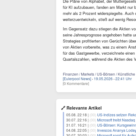
Die Pläne von Alphabet, der Muttergese
für KI aufzubauen, fanden am Markt nur 
mehr als 2 Prozent widerspiegelte. Auch
weiterzuentwickeln, stieß auf wenig Reso
Im Gegensatz dazu stiegen die Aktien 
seine Jahresprognose angehoben hatte und
Strategies profitierten von Gerüchten üb
von Aktien vorbereite, was zu einem Anst
für das Gastgewerbe, verzeichnete einen 
Quartalszahlen, während die Aktien des
Finanzen / Markets / US-Börsen / Künstliche I
[Eulerpool News]
·
19.05.2026
·
22:41 Uhr
[0 Kommentare]
🔗 Relevante Artikel
05.08. 22:18 |
(00)
US-Indizes setzen Rekor
30.07. 22:16 |
(00)
Microsoft treibt Nasdaq
31.07. 16:21 |
(00)
US-Börsen: Kursgewinn
04.08. 22:05 |
(00)
Invescos Ananya Lodaya ana
30.07. 20:03 |
(00)
Microsoft sorgt für Au