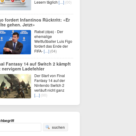
Lesern täglich
[…]
(00)
go fordert Infantinos Rücktritt: «Er
llte gehen. Jetzt»
Rabat (dpa) - Der
ehemalige
Weltfußballer Luis Figo
fordert das Ende der
FIFA-
[…]
(04)
nal Fantasy 14 auf Switch 2 kämpft
t nervigem Ladefehler
Der Start von Final
Fantasy 14 auf der
Nintendo Switch 2
verläuft nicht ganz
[…]
(00)
hbegriff
suchen