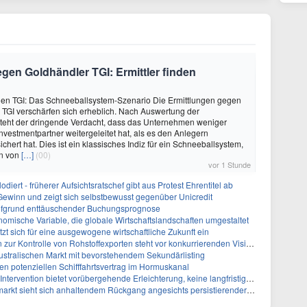
en Goldhändler TGI: Ermittler finden
gen TGI: Das Schneeballsystem-Szenario Die Ermittlungen gegen
TGI verschärfen sich erheblich. Nach Auswertung der
steht der dringende Verdacht, dass das Unternehmen weniger
vestmentpartner weitergeleitet hat, als es den Anlegern
ichert hat. Dies ist ein klassisches Indiz für ein Schneeballsystem,
en von
[…]
(00)
vor 1 Stunde
diert - früherer Aufsichtsratschef gibt aus Protest Ehrentitel ab
ewinn und zeigt sich selbstbewusst gegenüber Unicredit
 aufgrund enttäuschender Buchungsprognose
omische Variable, die globale Wirtschaftslandschaften umgestaltet
zt sich für eine ausgewogene wirtschaftliche Zukunft ein
zur Kontrolle von Rohstoffexporten steht vor konkurrierenden Visionen
australischen Markt mit bevorstehendem Sekundärlisting
n potenziellen Schifffahrtsvertrag im Hormuskanal
tervention bietet vorübergehende Erleichterung, keine langfristige Lösung
ieht sich anhaltendem Rückgang angesichts persistierender Inflationssorgen gegenüber