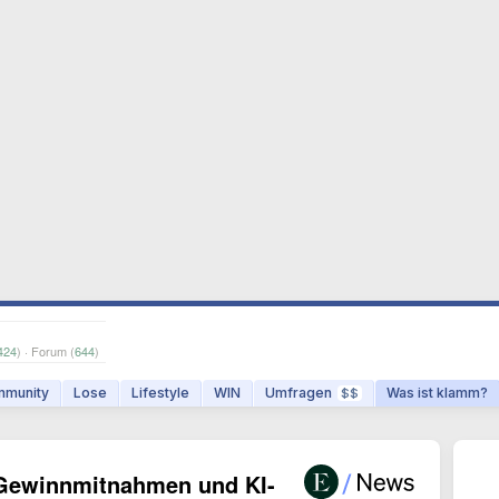
424
) · Forum (
644
)
munity
Lose
Lifestyle
WIN
Umfragen
Was ist klamm?
$$
 Gewinnmitnahmen und KI-