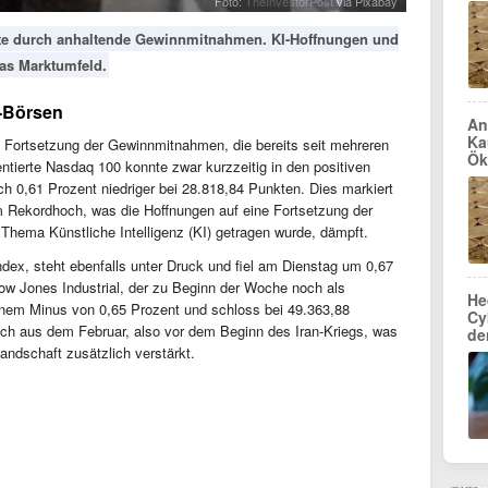
Foto:
TheInvestorPost
via Pixabay
ste durch anhaltende Gewinnmitnahmen. KI-Hoffnungen und
das Marktumfeld.
-Börsen
An
Ka
 Fortsetzung der Gewinnmitnahmen, die bereits seit mehreren
Ök
ntierte Nasdaq 100 konnte zwar kurzzeitig in den positiven
ich 0,61 Prozent niedriger bei 28.818,84 Punkten. Dies markiert
em Rekordhoch, was die Hoffnungen auf eine Fortsetzung der
 Thema Künstliche Intelligenz (KI) getragen wurde, dämpft.
ndex, steht ebenfalls unter Druck und fiel am Dienstag um 0,67
ow Jones Industrial, der zu Beginn der Woche noch als
He
einem Minus von 0,65 Prozent und schloss bei 49.363,88
Cy
h aus dem Februar, also vor dem Beginn des Iran-Kriegs, was
de
Landschaft zusätzlich verstärkt.