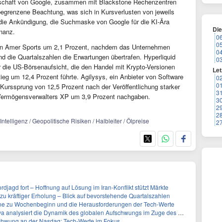
llschaft von Google, zusammen mit Blackstone Rechenzentren
begrenzene Beachtung, was sich in Kursverlusten von jeweils
 die Ankündigung, die Suchmaske von Google für die KI-Ära
Di
nanz.
0
0
von Amer Sports um 2,1 Prozent, nachdem das Unternehmen
0
 die Quartalszahlen die Erwartungen übertrafen. Hyperliquid
0
er die US-Börsenaufsicht, die den Handel mit Krypto-Versionen
Let
ieg um 12,4 Prozent führte. Agilysys, ein Anbieter von Software
0
0
Kurssprung von 12,5 Prozent nach der Veröffentlichung starker
3
 Vermögensverwalters XP um 3,9 Prozent nachgaben.
3
2
2
ntelligenz / Geopolitische Risiken / Halbleiter / Ölpreise
2
djagd fort – Hoffnung auf Lösung im Iran-Konflikt stützt Märkte
 zu kräftiger Erholung – Blick auf bevorstehende Quartalszahlen
e zu Wochenbeginn und die Herausforderungen der Tech-Werte
lysiert die Dynamik des globalen Aufschwungs im Zuge des S&P 500-Anstiegs
fschwung an der Nasdaq: Tech-Werte im Fokus