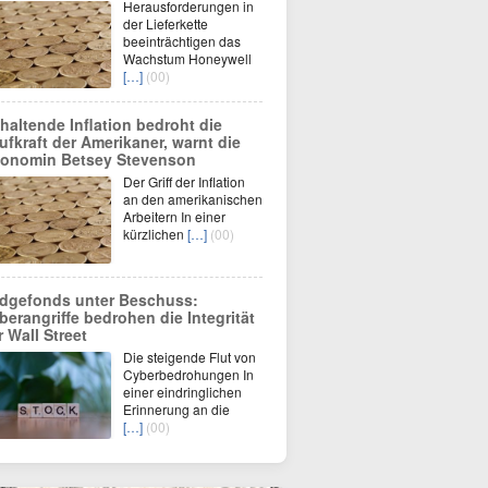
Herausforderungen in
der Lieferkette
beeinträchtigen das
Wachstum Honeywell
[…]
(00)
haltende Inflation bedroht die
ufkraft der Amerikaner, warnt die
onomin Betsey Stevenson
Der Griff der Inflation
an den amerikanischen
Arbeitern In einer
kürzlichen
[…]
(00)
dgefonds unter Beschuss:
berangriffe bedrohen die Integrität
r Wall Street
Die steigende Flut von
Cyberbedrohungen In
einer eindringlichen
Erinnerung an die
[…]
(00)