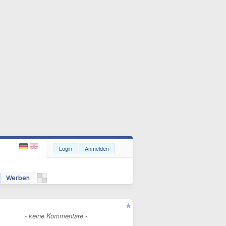
Login
Anmelden
Werben
- keine Kommentare -