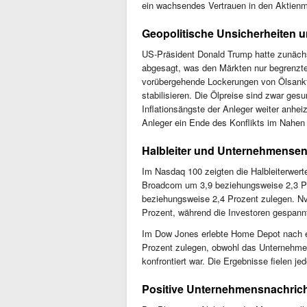
ein wachsendes Vertrauen in den Aktienm
Geopolitische Unsicherheiten 
US-Präsident Donald Trump hatte zunächst
abgesagt, was den Märkten nur begrenzte
vorübergehende Lockerungen von Ölsankti
stabilisieren. Die Ölpreise sind zwar ge
Inflationsängste der Anleger weiter anhei
Anleger ein Ende des Konflikts im Nahen
Halbleiter und Unternehmense
Im Nasdaq 100 zeigten die Halbleiterwer
Broadcom um 3,9 beziehungsweise 2,3 Pr
beziehungsweise 2,4 Prozent zulegen. Nv
Prozent, während die Investoren gespann
Im Dow Jones erlebte Home Depot nach e
Prozent zulegen, obwohl das Unternehmen
konfrontiert war. Die Ergebnisse fielen je
Positive Unternehmensnachric