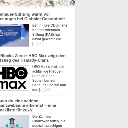
enauer-Stiftung warnt vor
rzungen bei Globaler Gesundheit
Berlin - Die CDU-nahe
Konrad-Adenauer-
Stiftung (KAS) hat
davor gewarnt, die
[…]
(00)
 Blocks Zero»: HBO Max zeigt den
fstieg des Hamady-Clans
HBO Max schickt die
achtteilige Prequel-
Serie ab Ende
September auf
Sendung und hat nun
den
[…]
(00)
ran du eine seriöse
nanzwebseite erkennst – eine
eckliste für 2026
Die Zahl der
Finanzwebseiten, die
deutschsprachigen