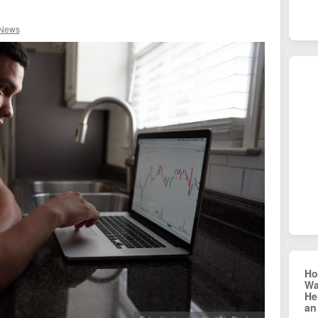
 News
Ho
Wa
He
an