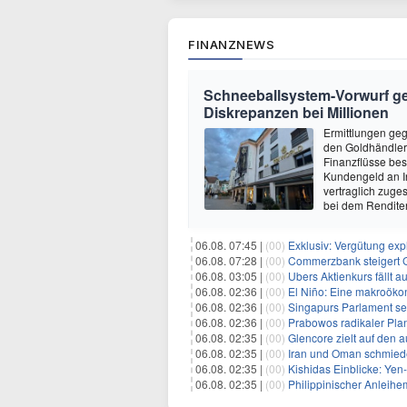
FINANZNEWS
Schneeballsystem-Vorwurf geg
Diskrepanzen bei Millionen
Ermittlungen ge
den Goldhändler 
Finanzflüsse be
Kundengeld an In
vertraglich zuges
bei dem Rendit
06.08. 07:45 |
(00)
Exklusiv: Vergütung explo
06.08. 07:28 |
(00)
Commerzbank steigert G
06.08. 03:05 |
(00)
Ubers Aktienkurs fällt
06.08. 02:36 |
(00)
El Niño: Eine makroökon
06.08. 02:36 |
(00)
Singapurs Parlament set
06.08. 02:36 |
(00)
Prabowos radikaler Plan 
06.08. 02:35 |
(00)
Glencore zielt auf den 
06.08. 02:35 |
(00)
Iran und Oman schmiede
06.08. 02:35 |
(00)
Kishidas Einblicke: Yen-In
06.08. 02:35 |
(00)
Philippinischer Anleihemarkt s