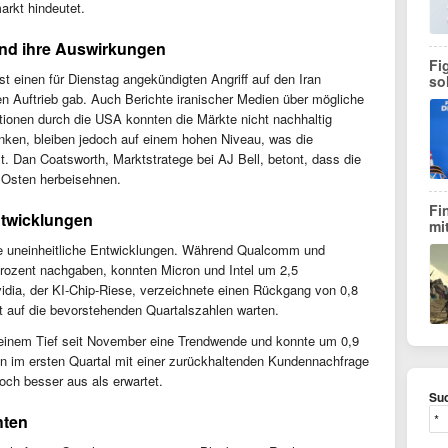
arkt hindeutet.
und ihre Auswirkungen
Fi
 einen für Dienstag angekündigten Angriff auf den Iran
so
n Auftrieb gab. Auch Berichte iranischer Medien über mögliche
onen durch die USA konnten die Märkte nicht nachhaltig
sunken, bleiben jedoch auf einem hohen Niveau, was die
zt. Dan Coatsworth, Marktstratege bei AJ Bell, betont, dass die
 Osten herbeisehnen.
Fi
ntwicklungen
mi
te uneinheitliche Entwicklungen. Während Qualcomm und
ozent nachgaben, konnten Micron und Intel um 2,5
idia, der KI-Chip-Riese, verzeichnete einen Rückgang von 0,8
t auf die bevorstehenden Quartalszahlen warten.
inem Tief seit November eine Trendwende und konnte um 0,9
 im ersten Quartal mit einer zurückhaltenden Kundennachfrage
doch besser aus als erwartet.
Suc
hten