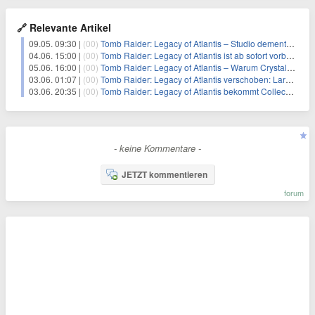
🔗 Relevante Artikel
09.05. 09:30 |
(00)
Tomb Raider: Legacy of Atlantis – Studio dementiert Gerüchte und bestätigt Release für 2026
04.06. 15:00 |
(00)
Tomb Raider: Legacy of Atlantis ist ab sofort vorbestellbar – und die Collector’s Edition hat es preislich in sich
05.06. 16:00 |
(00)
Tomb Raider: Legacy of Atlantis – Warum Crystal Dynamics‘ KI-Beichte mehr Misstrauen sät als Vertrauen
03.06. 01:07 |
(00)
Tomb Raider: Legacy of Atlantis verschoben: Lara Crofts erstes Abenteuer kehrt 2027 als Remake zurück
03.06. 20:35 |
(00)
Tomb Raider: Legacy of Atlantis bekommt Collector’s Edition mit T-Rex-Statue
- keine Kommentare -
JETZT kommentieren
forum