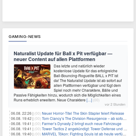
GAMING-NEWS
Naturalist Update für Ball x Pit verfügbar —
neuer Content auf allen Plattformen
Das letzte und natürlich wieder
kostenlose Update für das erfolgreiche
Ball-Bouncing-Roguelite BALL x PIT ist
da! The Naturalist Update ist ab sofort auf
allen Plattformen verfügbar und fügt dem
Spiel noch mehr Charaktere, Bälle und
Passive Fähigkeiten hinzu, wodurch sich die Möglichkeiten eines
Runs erheblich erweitern. Neue Charaktere
[…]
(00)
vor 2 Stunden
06.08. 22:26 |
(00)
Neuer Horror‑Titel The Skin Stapler feiert Release
06.08. 19:42 |
(00)
Tom Clancy’s The Division Resurgence – ab sofort für euch verfügbar
06.08. 19:41 |
(00)
Farmer’s Dynasty 2 bringt euch neue Fahrzeuge
06.08. 19:41 |
(00)
Tower Tactics 2 angekündigt: Tower Defense und Deckbuilding Kombo kehrt zurück
06.08. 19:40 |
(00)
MARVEL Tōkon: Fighting Souls ist ab heute verfügbar