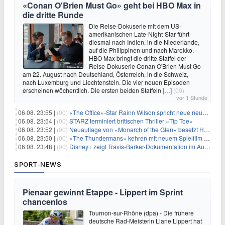
«Conan O'Brien Must Go» geht bei HBO Max in
die dritte Runde
Die Reise-Dokuserie mit dem US-
amerikanischen Late-Night-Star führt
diesmal nach Indien, in die Niederlande,
auf die Philippinen und nach Marokko.
HBO Max bringt die dritte Staffel der
Reise-Dokuserie Conan O'Brien Must Go
am 22. August nach Deutschland, Österreich, in die Schweiz,
nach Luxemburg und Liechtenstein. Die vier neuen Episoden
erscheinen wöchentlich. Die ersten beiden Staffeln
[…]
(00)
vor 1 Stunde
06.08. 23:55 |
(00)
«The Office»-Star Rainn Wilson spricht neue neuseeländische Serie «Settling»
06.08. 23:54 |
(00)
STARZ terminiert britischen Thriller «Tip Toe»
06.08. 23:52 |
(00)
Neuauflage von «Monarch of the Glen» besetzt Hauptrollen
06.08. 23:50 |
(00)
«The Thundermans» kehren mit neuem Spielfilm zurück
06.08. 23:48 |
(00)
Disney+ zeigt Travis-Barker-Dokumentation im August
SPORT-NEWS
Pienaar gewinnt Etappe - Lippert im Sprint
chancenlos
Tournon-sur-Rhône (dpa) - Die frühere
deutsche Rad-Meisterin Liane Lippert hat