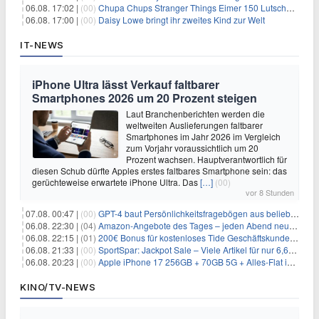
06.08. 17:02 |
(00)
Chupa Chups Stranger Things Eimer 150 Lutscher für 21,95€
06.08. 17:00 |
(00)
Daisy Lowe bringt ihr zweites Kind zur Welt
IT-NEWS
iPhone Ultra lässt Verkauf faltbarer
Smartphones 2026 um 20 Prozent steigen
Laut Branchenberichten werden die
weltweiten Auslieferungen faltbarer
Smartphones im Jahr 2026 im Vergleich
zum Vorjahr voraussichtlich um 20
Prozent wachsen. Hauptverantwortlich für
diesen Schub dürfte Apples erstes faltbares Smartphone sein: das
gerüchteweise erwartete iPhone Ultra. Das
[…]
(00)
vor 8 Stunden
07.08. 00:47 |
(00)
GPT-4 baut Persönlichkeitsfragebögen aus beliebigen Texten und sagt Antworten voraus
06.08. 22:30 |
(04)
Amazon-Angebote des Tages – jeden Abend neue Deals zum Stöbern
06.08. 22:15 |
(01)
200€ Bonus für kostenloses Tide Geschäftskundenkonto
06.08. 21:33 |
(00)
SportSpar: Jackpot Sale – Viele Artikel für nur 6,66€ – nur 48 Stunden
06.08. 20:23 |
(00)
Apple iPhone 17 256GB + 70GB 5G + Alles-Flat im Vodafone-Netz für 34,99€/Monat – eff. 4,65€/Monat
KINO/TV-NEWS