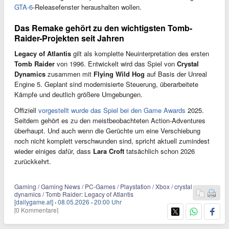
GTA-6
-Releasefenster heraushalten wollen.
Das Remake gehört zu den wichtigsten Tomb-
Raider-Projekten seit Jahren
Legacy of Atlantis
gilt als komplette Neuinterpretation des ersten
Tomb Raider
von 1996. Entwickelt wird das Spiel von
Crystal
Dynamics
zusammen mit
Flying Wild Hog
auf Basis der Unreal
Engine 5. Geplant sind modernisierte Steuerung, überarbeitete
Kämpfe und deutlich größere Umgebungen.
Offiziell
vorgestellt wurde das Spiel bei den Game Awards
2025.
Seitdem gehört es zu den meistbeobachteten Action-Adventures
überhaupt. Und auch wenn die Gerüchte um eine Verschiebung
noch nicht komplett verschwunden sind, spricht aktuell zumindest
wieder einiges dafür, dass
Lara Croft
tatsächlich schon 2026
zurückkehrt.
Gaming / Gaming News / PC-Games / Playstation / Xbox / crystal
dynamics / Tomb Raider: Legacy of Atlantis
[dailygame.at]
·
08.05.2026
·
20:00 Uhr
[0 Kommentare]