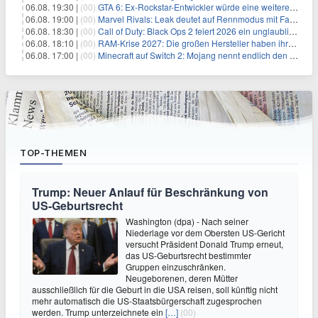
06.08. 19:30 |
(00)
GTA 6: Ex-Rockstar-Entwickler würde eine weitere Verschiebung nicht überraschen
06.08. 19:00 |
(00)
Marvel Rivals: Leak deutet auf Rennmodus mit Fahrzeugen hin
06.08. 18:30 |
(00)
Call of Duty: Black Ops 2 feiert 2026 ein unglaubliches Comeback
06.08. 18:10 |
(00)
RAM-Krise 2027: Die großen Hersteller haben ihre Produktion offenbar schon verkauft
06.08. 17:00 |
(00)
Minecraft auf Switch 2: Mojang nennt endlich den Releasetermin
TOP-THEMEN
Trump: Neuer Anlauf für Beschränkung von
US-Geburtsrecht
Washington (dpa) - Nach seiner
Niederlage vor dem Obersten US-Gericht
versucht Präsident Donald Trump erneut,
das US-Geburtsrecht bestimmter
Gruppen einzuschränken.
Neugeborenen, deren Mütter
ausschließlich für die Geburt in die USA reisen, soll künftig nicht
mehr automatisch die US-Staatsbürgerschaft zugesprochen
werden. Trump unterzeichnete ein
[…]
(00)