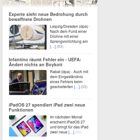
Experte sieht neue Bedrohung durch
bewaffnete Drohnen
Leipzig/Dresden (dpa) -
Nach dem Fund einer
Drohne mit einer
Sprengvorrichtung am
[…]
(03)
Infantino räumt Fehler ein - UEFA:
Ändert nichts an Boykott
Rabat (dpa) - Auch mit
dem Eingeständnis
eines Fehlers beim
gescheiterten
[…]
(03)
iPadOS 27 spendiert iPad zwei neue
Funktionen
Im nächsten Monat
erscheint iPadOS 27
und bringt für das iPad
zwei neue
[…]
(00)