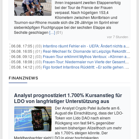
ihren insgesamt zweiten Etappenerfolg
bei der Tour de France der Frauen
verpasst. Nach hügeligen 153,4
Kilometern zwischen Montbrison und
Tournon-sur-Rhone musste sich die 28-Jährige im Sprint einer
siebenköpfigen Fluchtgruppe bei der sechsten Etappe als
Sechste geschlagen
[…]
(01)
vor 7 Stunden
06.08. 17:05 |
(03)
Infantino räumt Fehler ein - UEFA: Ändert nichts an Boykott
06.08. 16:05 |
(01)
Real-Wechsel fix: Diomande ist Leipzigs Rekordtransfer
06.08. 09:12 |
(03)
Frauen-Tour erklimmt Mythos Ventoux: «Können alles schaffen»
05.08. 18:08 |
(03)
Frauen-Tour: Niedermaier nun Vierte der Gesamtwertung
05.08. 14:12 |
(05)
Figo fordert Infantinos Rücktritt: «Er sollte gehen. Jetzt»
FINANZNEWS
Analyst prognostiziert 1.700% Kursanstieg für
LDO von langfristiger Unterstützung aus
Der Analyst Crypto Patel äußerte am 6.
August die Einschätzung, dass der LDO-
Token von Lido DAO nach einem
Rückgang von fast 94% gegenüber
seinem bisherigen Allzeithoch um mehr
als 1.700% steigen könnte. Der
Marktbeobachter sieht LDO in einer hochriskanten