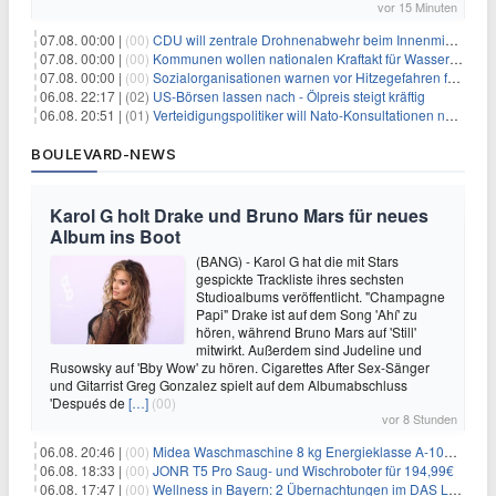
vor 15 Minuten
07.08. 00:00 |
(00)
CDU will zentrale Drohnenabwehr beim Innenministerium
07.08. 00:00 |
(00)
Kommunen wollen nationalen Kraftakt für Wasserversorgung
07.08. 00:00 |
(00)
Sozialorganisationen warnen vor Hitzegefahren für Obdachlose
06.08. 22:17 |
(02)
US-Börsen lassen nach - Ölpreis steigt kräftig
06.08. 20:51 |
(01)
Verteidigungspolitiker will Nato-Konsultationen nach Drohnenfund
BOULEVARD-NEWS
Karol G holt Drake und Bruno Mars für neues
Album ins Boot
(BANG) - Karol G hat die mit Stars
gespickte Trackliste ihres sechsten
Studioalbums veröffentlicht. "Champagne
Papi" Drake ist auf dem Song 'Ahí' zu
hören, während Bruno Mars auf 'Still'
mitwirkt. Außerdem sind Judeline und
Rusowsky auf 'Bby Wow' zu hören. Cigarettes After Sex-Sänger
und Gitarrist Greg Gonzalez spielt auf dem Albumabschluss
'Después de
[…]
(00)
vor 8 Stunden
06.08. 20:46 |
(00)
Midea Waschmaschine 8 kg Energieklasse A-10% 1400 U/Min für 289,97€
06.08. 18:33 |
(00)
JONR T5 Pro Saug- und Wischroboter für 194,99€
06.08. 17:47 |
(00)
Wellness in Bayern: 2 Übernachtungen im DAS LUDWIG Sports Resort inkl. HP + Wellness ab 174€ p.P.