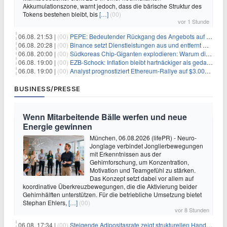
Akkumulationszone, warnt jedoch, dass die bärische Struktur des
Tokens bestehen bleibt, bis
[…]
(00)
vor 1 Stunde
06.08. 21:53 |
(00)
PEPE: Bedeutender Rückgang des Angebots auf Börsen – Was kommt als Nächstes?
06.08. 20:28 |
(00)
Binance setzt Dienstleistungen aus und entfernt mehrere Krypto-Paare: Wer ist betroffen?
06.08. 20:00 |
(00)
Südkoreas Chip-Giganten explodieren: Warum dieser Rekord-Tag die KI-Branche erschüttert
06.08. 19:00 |
(00)
EZB-Schock: Inflation bleibt hartnäckiger als gedacht – 2027 wird zum kritischen Test
06.08. 19:00 |
(00)
Analyst prognostiziert Ethereum-Rallye auf $3.000 nach entscheidendem On-Chain-Ausbruch
BUSINESS/PRESSE
Wenn Mitarbeitende Bälle werfen und neue
Energie gewinnen
München, 06.08.2026 (lifePR) - Neuro-
Jonglage verbindet Jonglierbewegungen
mit Erkenntnissen aus der
Gehirnforschung, um Konzentration,
Motivation und Teamgefühl zu stärken.
Das Konzept setzt dabei vor allem auf
koordinative Überkreuzbewegungen, die die Aktivierung beider
Gehirnhälften unterstützen. Für die betriebliche Umsetzung bietet
Stephan Ehlers,
[…]
(00)
vor 8 Stunden
06.08. 17:34 |
(00)
Steigende Adipositasrate zeigt strukturellen Handlungsbedarf bei der Ernährung schulpflichtiger Kinder