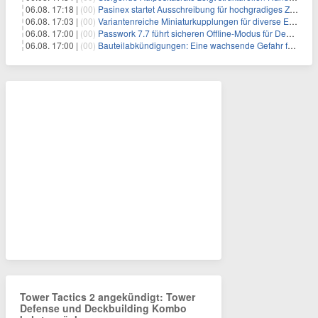
06.08. 17:18 |
(00)
Pasinex startet Ausschreibung für hochgradiges Zinksulfidkonzentrat mit Germanium- und Silbergehalten und stellt ein Betriebsupdate bereit
06.08. 17:03 |
(00)
Variantenreiche Miniaturkupplungen für diverse Einsatzbereiche
06.08. 17:00 |
(00)
Passwork 7.7 führt sicheren Offline-Modus für Desktop- und Mobile-Apps ein
06.08. 17:00 |
(00)
Bauteilabkündigungen: Eine wachsende Gefahr für industrielle Elektroniksysteme
Tower Tactics 2 angekündigt: Tower
Defense und Deckbuilding Kombo