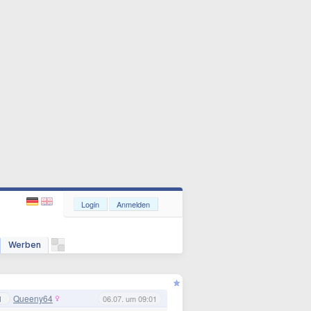
Login
Anmelden
Werben
Queeny64
1
06.07. um 09:01