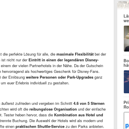
Lä
we
t die perfekte Lösung für alle, die
maximale Flexibilität
bei der
ist nicht nur der
Eintritt in einen der legendären Disney-
Bo
hä
 einem der vielen Partnerhotels in der Nähe. Da der Gutschein
ich hervorragend als hochwertiges Geschenk für Disney-Fans.
i der Einlösung
weitere Personen oder Park-Upgrades
ganz
um euer Erlebnis individuell zu gestalten.
Pr
 äußerst zufrieden und vergeben im Schnitt
4.6 von 5 Sternen
Ro
chten wird oft die
reibungslose Organisation
und der einfache
t. Tester heben hervor, dass die
Kombination aus Hotel und
 getrennte Buchung. Die Auswahl der Hotels wird als modern und
fte einen
praktischen Shuttle-Service
zu den Parks anbieten.