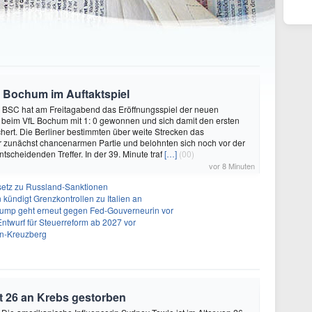
t Bochum im Auftaktspiel
 BSC hat am Freitagabend das Eröffnungsspiel der neuen
 beim VfL Bochum mit 1: 0 gewonnen und sich damit den ersten
hert. Die Berliner bestimmten über weite Strecken das
 zunächst chancenarmen Partie und belohnten sich noch vor der
tscheidenden Treffer. In der 39. Minute traf
[…]
(00)
vor 8 Minuten
setz zu Russland-Sanktionen
ündigt Grenzkontrollen zu Italien an
rump geht erneut gegen Fed-Gouverneurin vor
Entwurf für Steuerreform ab 2027 vor
in-Kreuzberg
t 26 an Krebs gestorben