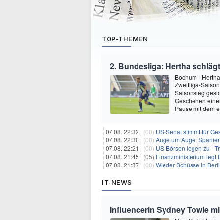
TOP-THEMEN
2. Bundesliga: Hertha schläg
Bochum - Hertha
Zweitliga-Saison
Saisonsieg gesic
Geschehen einer
Pause mit dem en
07.08. 22:32 |
(00)
US-Senat stimmt für Ge
07.08. 22:30 |
(00)
Auge um Auge: Spanien k
07.08. 22:21 |
(00)
US-Börsen legen zu - T
07.08. 21:45 |
(05)
Finanzministerium legt 
07.08. 21:37 |
(00)
Wieder Schüsse in Berl
IT-NEWS
Influencerin Sydney Towle mi