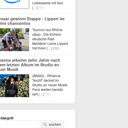
Liebesserie mit Seo
[…]
(00)
enaar gewinnt Etappe - Lippert im
rint chancenlos
Tournon-sur-Rhône
(dpa) - Die frühere
deutsche Rad-
Meisterin Liane Lippert
hat ihren
[…]
(02)
hanna arbeitet zehn Jahre nach
rem letzten Album im Studio an
uer Musik
(BANG) - Rihanna
"kocht" derzeit im
Studio an neuer Musik.
Fans warten bereits
seit
[…]
(00)
hbegriff
suchen