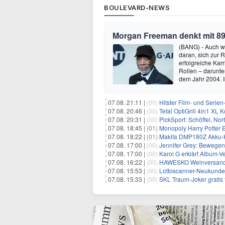
BOULEVARD-NEWS
Morgan Freeman denkt mit 89
(BANG) - Auch w
daran, sich zur 
erfolgreiche Kar
Rollen – darunter
dem Jahr 2004.
07.08. 21:11 |
(00)
Hitster Film- und Serie
07.08. 20:46 |
(00)
Tefal OptiGrill 4in1 XL
07.08. 20:31 |
(00)
PickSport: Schöffel, No
07.08. 18:45 |
(01)
Monopoly Harry Potter Ed
07.08. 18:22 |
(01)
Makita DMP180Z Akku-K
07.08. 17:00 |
(00)
Jennifer Grey: Bewegende
07.08. 17:00 |
(00)
Karol G erklärt Album-Ve
07.08. 16:22 |
(00)
HAWESKO Weinversand: 
07.08. 15:53 |
(00)
Lottoscanner-Neukunden
07.08. 15:33 |
(00)
SKL Traum-Joker gratis