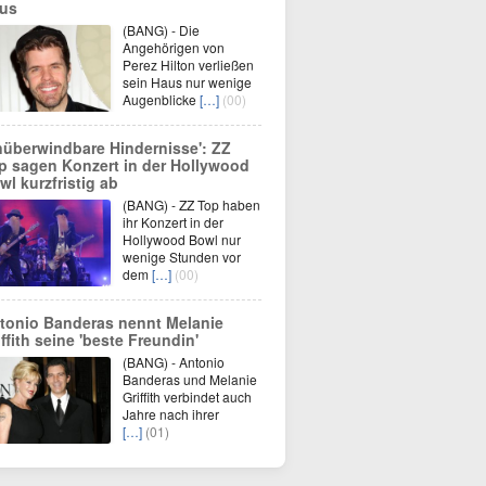
us
(BANG) - Die
Angehörigen von
Perez Hilton verließen
sein Haus nur wenige
Augenblicke
[…]
(00)
nüberwindbare Hindernisse': ZZ
p sagen Konzert in der Hollywood
wl kurzfristig ab
(BANG) - ZZ Top haben
ihr Konzert in der
Hollywood Bowl nur
wenige Stunden vor
dem
[…]
(00)
tonio Banderas nennt Melanie
iffith seine 'beste Freundin'
(BANG) - Antonio
Banderas und Melanie
Griffith verbindet auch
Jahre nach ihrer
[…]
(01)