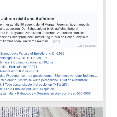
 Jahren nicht ans Aufhören
enn er auf die 90 zugeht, denkt Morgan Freeman überhaupt nicht
Ruhe zu setzen. Der Schauspieler blickt auf eine äußerst
riere in Hollywood zurück und übernahm zahlreiche ikonische
 seine Oscar-prämierte Darstellung in 'Million Dollar Baby' aus
 Im kommenden Juni wird Freeman
[…]
(01)
vor 5 Stunden
n-Soundtracks Partyspiel-Erweiterung für 6,99€
 Kontaktgrill GC784D10 für 239,99€
rth Face & Columbia Jacken ab 39,60€
ition Brettspiel für 22,77€
ompressor 18 V für 48,61€
s Wiedersehen ihrer geschiedenen Eltern kurz vor dem Tod ihrer Mutter
rschiebung: 'Ich wollte keine persönliche Situation ausnutzen'
3 Tage versandkostenfrei bestellen (MBW 25€)
: 1 Feld EuroJackpot GRATIS spielen
 testen dank Rabattcode – Gewinne im Wert von bis zu 500.000€