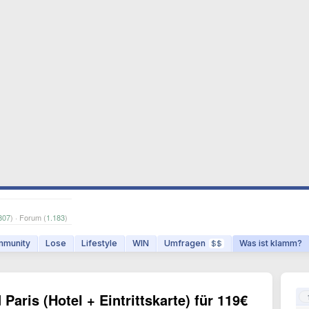
807
) · Forum (
1.183
)
munity
Lose
Lifestyle
WIN
Umfragen
Was ist klamm?
$$
Paris (Hotel + Eintrittskarte) für 119€