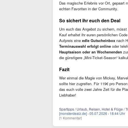
Das magische Erlebnis vor Ort, gepaart 
echten Favoriten in der Community.
So sichert ihr euch den Deal
Um euch das Angebot zu sichern, müsst i
Kauf erhaltet ihr euren persönlichen Code
Aufpreis eine
edle Gutscheinbox
nach Ha
Terminauswahl erfolgt online
oder telef
Hauptsaison oder an Wochenenden
zus
die günstigere „Mini-Ticket-Season“ kalkuli
Fazit
Wer einmal die Magie von Mickey, Marve
sollte hier zugreifen. Für 119€ pro Perso
das euch volle zwei Jahre Zeit für die Pl
Liebhaber!
Spartipps / Urlaub, Reisen, Hotel & Flüge / T
[monsterdealz.de]
·
05.07.2026
·
18:44 Uhr
[1 Kommentar]