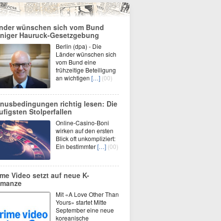
nder wünschen sich vom Bund
niger Hauruck-Gesetzgebung
Berlin (dpa) - Die
Länder wünschen sich
vom Bund eine
frühzeitige Beteiligung
an wichtigen
[…]
(00)
nusbedingungen richtig lesen: Die
ufigsten Stolperfallen
Online-Casino-Boni
wirken auf den ersten
Blick oft unkompliziert:
Ein bestimmter
[…]
(00)
ime Video setzt auf neue K-
manze
Mit «A Love Other Than
Yours» startet Mitte
September eine neue
koreanische