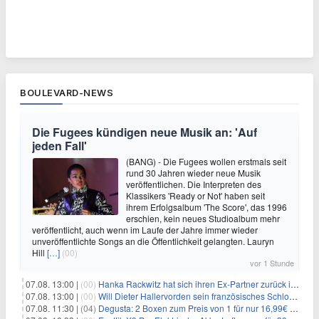
BOULEVARD-NEWS
Die Fugees kündigen neue Musik an: 'Auf
jeden Fall'
(BANG) - Die Fugees wollen erstmals seit
rund 30 Jahren wieder neue Musik
veröffentlichen. Die Interpreten des
Klassikers 'Ready or Not' haben seit
ihrem Erfolgsalbum 'The Score', das 1996
erschien, kein neues Studioalbum mehr
veröffentlicht, auch wenn im Laufe der Jahre immer wieder
unveröffentlichte Songs an die Öffentlichkeit gelangten. Lauryn
Hill
[…]
(00)
vor 1 Stunde
07.08. 13:00 |
(00)
Hanka Rackwitz hat sich ihren Ex-Partner zurück ins Haus geholt
07.08. 13:00 |
(00)
Will Dieter Hallervorden sein französisches Schloss verkaufen?
07.08. 11:30 |
(04)
Degusta: 2 Boxen zum Preis von 1 für nur 16,99€ inkl. Versand