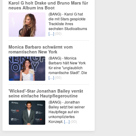
Karol G holt Drake und Bruno Mars für
neues Album ins Boot
(BANG) - Karol G hat
die mit Stars gespickte
Trackliste ihres
sechsten Studioalbums
[…]
(00)
Monica Barbaro schwärmt vom
romantischen New York
(BANG) - Monica
Barbaro hält New York
für eine "unglaublich
romantische Stadt". Die
[…]
(00)
'Wicked'-Star Jonathan Bailey verrät
seine einfache Hautpflegeroutine
(BANG) - Jonathan
Bailey setzt bei seiner
Hautpflege auf ein
unkompliziertes
Konzept.
[…]
(00)