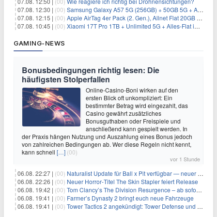
07.08. 12:50 |
(00)
Wie reagiere ich richtig bei Drohnensichtungen?
07.08. 12:30 |
(00)
Samsung Galaxy A57 5G (256GB) + 50GB 5G + Alles-Flat im Vodafone-Netz für 19,99€/Monat – eff. 2,36€/Monat
07.08. 12:15 |
(00)
Apple AirTag 4er Pack (2. Gen.), Allnet Flat 20GB 5G im Telekom-Netz für 14,99€/Monat – eff. 2,07€/Monat
07.08. 10:45 |
(00)
Xiaomi 17T Pro 1TB + Unlimited 5G + Alles-Flat im o2 Netz für 29,99€/Monat – eff. 1,15€/Monat
GAMING-NEWS
Bonusbedingungen richtig lesen: Die
häufigsten Stolperfallen
Online-Casino-Boni wirken auf den
ersten Blick oft unkompliziert: Ein
bestimmter Betrag wird eingezahlt, das
Casino gewährt zusätzliches
Bonusguthaben oder Freispiele und
anschließend kann gespielt werden. In
der Praxis hängen Nutzung und Auszahlung eines Bonus jedoch
von zahlreichen Bedingungen ab. Wer diese Regeln nicht kennt,
kann schnell
[…]
(00)
vor 1 Stunde
06.08. 22:27 |
(00)
Naturalist Update für Ball x Pit verfügbar — neuer Content auf allen Plattformen
06.08. 22:26 |
(00)
Neuer Horror‑Titel The Skin Stapler feiert Release
06.08. 19:42 |
(00)
Tom Clancy’s The Division Resurgence – ab sofort für euch verfügbar
06.08. 19:41 |
(00)
Farmer’s Dynasty 2 bringt euch neue Fahrzeuge
06.08. 19:41 |
(00)
Tower Tactics 2 angekündigt: Tower Defense und Deckbuilding Kombo kehrt zurück