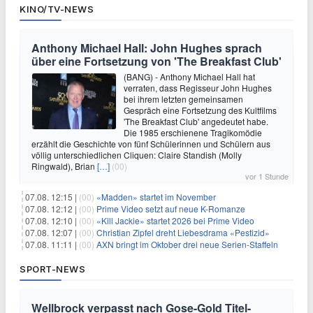
KINO/TV-NEWS
Anthony Michael Hall: John Hughes sprach
über eine Fortsetzung von 'The Breakfast Club'
(BANG) - Anthony Michael Hall hat
verraten, dass Regisseur John Hughes
bei ihrem letzten gemeinsamen
Gespräch eine Fortsetzung des Kultfilms
'The Breakfast Club' angedeutet habe.
Die 1985 erschienene Tragikomödie
erzählt die Geschichte von fünf Schülerinnen und Schülern aus
völlig unterschiedlichen Cliquen: Claire Standish (Molly
Ringwald), Brian
[…]
(00)
vor 1 Stunde
07.08. 12:15 |
(00)
«Madden» startet im November
07.08. 12:12 |
(00)
Prime Video setzt auf neue K-Romanze
07.08. 12:10 |
(00)
«Kill Jackie» startet 2026 bei Prime Video
07.08. 12:07 |
(00)
Christian Zipfel dreht Liebesdrama «Pestizid»
07.08. 11:11 |
(00)
AXN bringt im Oktober drei neue Serien-Staffeln
SPORT-NEWS
Wellbrock verpasst nach Gose-Gold Titel-