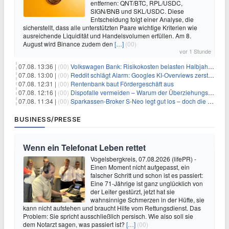
entfernen: QNT/BTC, RPL/USDC,
SIGN/BNB und SKL/USDC. Diese
Entscheidung folgt einer Analyse, die
sicherstellt, dass alle unterstützten Paare wichtige Kriterien wie
ausreichende Liquidität und Handelsvolumen erfüllen. Am 8.
August wird Binance zudem den
[…]
(00)
vor 1 Stunde
07.08. 13:36 |
(00)
Volkswagen Bank: Risikokosten belasten Halbjahresergebnis
07.08. 13:00 |
(00)
Reddit schlägt Alarm: Googles KI-Overviews zerstören das Traffic-Geschäftsmodell
07.08. 12:31 |
(00)
Rentenbank baut Fördergeschäft aus
07.08. 12:16 |
(00)
Dispofalle vermeiden – Warum der Überziehungskredit teurer ist als gedacht
07.08. 11:34 |
(00)
Sparkassen-Broker S-Neo legt gut los – doch die Schwachstellen bleiben
BUSINESS/PRESSE
Wenn ein Telefonat Leben rettet
Vogelsbergkreis, 07.08.2026 (lifePR) -
Einen Moment nicht aufgepasst, ein
falscher Schritt und schon ist es passiert:
Eine 71-Jährige ist ganz unglücklich von
der Leiter gestürzt, jetzt hat sie
wahnsinnige Schmerzen in der Hüfte, sie
kann nicht aufstehen und braucht Hilfe vom Rettungsdienst. Das
Problem: Sie spricht ausschließlich persisch. Wie also soll sie
dem Notarzt sagen, was passiert ist?
[…]
(00)