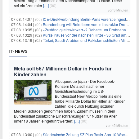
stellen", sagte Emmerich dem Nachrichtenportal T-Online. Diese
sei ein "zentraler
[…]
(00)
vor 3 Minuten
07.08. 14:07 |
(00)
ICE-Direktverbindung Berlin-Paris vorerst eingestellt
07.08. 14:04 |
(00)
Brandenburg will Betreibern von Infrastruktur Drohnenabwehr erlauben
07.08. 13:35 |
(03)
«Zuständigkeitswirrwarr»? Debatte um Drohnenabwehr entbrannt
07.08. 13:29 |
(02)
Kurze Pause vor der nächsten Hitze - 36 Grad am Wochenende
07.08. 13:19 |
(02)
Türkei, Saudi-Arabien und Pakistan schließen Militärpakt
IT-NEWS
Meta soll 567 Millionen Dollar in Fonds für
Kinder zahlen
Albuquerque (dpa) - Der Facebook-
Konzern Meta soll nach einer
Gerichtsentscheidung im US-
Bundesstaat New Mexico mehr als eine
halbe Milliarde Dollar für Hilfen an Kinder
zahlen, die durch Nutzung sozialer
Medien Schaden genommen haben. Zudem müssen in dem
Bundesstaat zusätzliche Einschränkungen für Nutzer im Alter
unter 18 Jahren eingeführt werden:
[…]
(00)
vor 45 Minuten
07.08. 13:00 |
(00)
Süddeutsche Zeitung SZ Plus Basis-Abo 10 Wochen für 10€