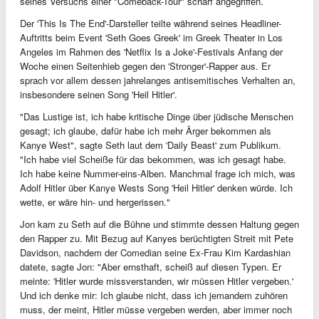
seines Versuchs einer "Comeback-Tour" scharf angegriffen.
Der 'This Is The End'-Darsteller teilte während seines Headliner-
Auftritts beim Event 'Seth Goes Greek' im Greek Theater in Los
Angeles im Rahmen des 'Netflix Is a Joke'-Festivals Anfang der
Woche einen Seitenhieb gegen den 'Stronger'-Rapper aus. Er
sprach vor allem dessen jahrelanges antisemitisches Verhalten an,
insbesondere seinen Song 'Heil Hitler'.
"Das Lustige ist, ich habe kritische Dinge über jüdische Menschen
gesagt; ich glaube, dafür habe ich mehr Ärger bekommen als
Kanye West", sagte Seth laut dem 'Daily Beast' zum Publikum.
"Ich habe viel Scheiße für das bekommen, was ich gesagt habe.
Ich habe keine Nummer-eins-Alben. Manchmal frage ich mich, was
Adolf Hitler über Kanye Wests Song 'Heil Hitler' denken würde. Ich
wette, er wäre hin- und hergerissen."
Jon kam zu Seth auf die Bühne und stimmte dessen Haltung gegen
den Rapper zu. Mit Bezug auf Kanyes berüchtigten Streit mit Pete
Davidson, nachdem der Comedian seine Ex-Frau Kim Kardashian
datete, sagte Jon: "Aber ernsthaft, scheiß auf diesen Typen. Er
meinte: 'Hitler wurde missverstanden, wir müssen Hitler vergeben.'
Und ich denke mir: Ich glaube nicht, dass ich jemandem zuhören
muss, der meint, Hitler müsse vergeben werden, aber immer noch