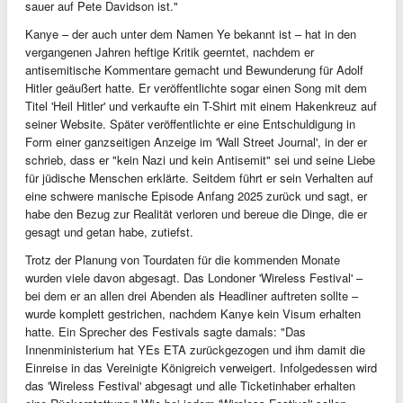
sauer auf Pete Davidson ist."
Kanye – der auch unter dem Namen Ye bekannt ist – hat in den
vergangenen Jahren heftige Kritik geerntet, nachdem er
antisemitische Kommentare gemacht und Bewunderung für Adolf
Hitler geäußert hatte. Er veröffentlichte sogar einen Song mit dem
Titel 'Heil Hitler' und verkaufte ein T-Shirt mit einem Hakenkreuz auf
seiner Website. Später veröffentlichte er eine Entschuldigung in
Form einer ganzseitigen Anzeige im 'Wall Street Journal', in der er
schrieb, dass er "kein Nazi und kein Antisemit" sei und seine Liebe
für jüdische Menschen erklärte. Seitdem führt er sein Verhalten auf
eine schwere manische Episode Anfang 2025 zurück und sagt, er
habe den Bezug zur Realität verloren und bereue die Dinge, die er
gesagt und getan habe, zutiefst.
Trotz der Planung von Tourdaten für die kommenden Monate
wurden viele davon abgesagt. Das Londoner 'Wireless Festival' –
bei dem er an allen drei Abenden als Headliner auftreten sollte –
wurde komplett gestrichen, nachdem Kanye kein Visum erhalten
hatte. Ein Sprecher des Festivals sagte damals: "Das
Innenministerium hat YEs ETA zurückgezogen und ihm damit die
Einreise in das Vereinigte Königreich verweigert. Infolgedessen wird
das 'Wireless Festival' abgesagt und alle Ticketinhaber erhalten