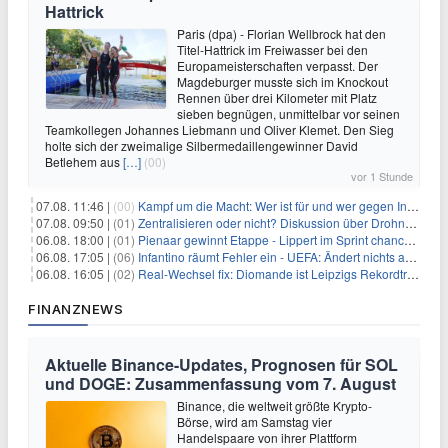
Hattrick
Paris (dpa) - Florian Wellbrock hat den
Titel-Hattrick im Freiwasser bei den
Europameisterschaften verpasst. Der
Magdeburger musste sich im Knockout
Rennen über drei Kilometer mit Platz
sieben begnügen, unmittelbar vor seinen
Teamkollegen Johannes Liebmann und Oliver Klemet. Den Sieg
holte sich der zweimalige Silbermedaillengewinner David
Betlehem aus
[…]
(00)
vor 1 Stunde
07.08. 11:46 |
(00)
Kampf um die Macht: Wer ist für und wer gegen Infantino?
07.08. 09:50 |
(01)
Zentralisieren oder nicht? Diskussion über Drohnenabwehr
06.08. 18:00 |
(01)
Pienaar gewinnt Etappe - Lippert im Sprint chancenlos
06.08. 17:05 |
(06)
Infantino räumt Fehler ein - UEFA: Ändert nichts an Boykott
06.08. 16:05 |
(02)
Real-Wechsel fix: Diomande ist Leipzigs Rekordtransfer
FINANZNEWS
Aktuelle Binance-Updates, Prognosen für SOL
und DOGE: Zusammenfassung vom 7. August
Binance, die weltweit größte Krypto-
Börse, wird am Samstag vier
Handelspaare von ihrer Plattform