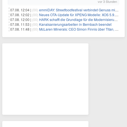
vor 3 Stunden
07.08. 12:04 |
(00)
emmiDAY: Streetfoodfestival verbindet Genuss mit Engagement gegen Brustkrebs
07.08. 12:02 |
(00)
Neues OTA-Update für XPENG Modelle: XOS 5.9.5 erweitert Sicherheits-, Lade- und Komfortfunktionen
07.08. 12:00 |
(00)
HARK schafft die Grundlage für die Modernisierung seiner IBM i-Anwendungen
07.08. 11:53 |
(00)
Kanalsanierungsarbeiten in Bernbach beendet
07.08. 11:48 |
(00)
McLaren Minerals: CEO Simon Finnis über Titan, Zirkon und Seltene Erden