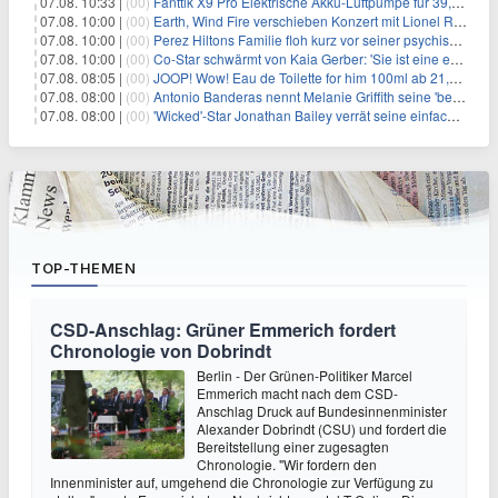
07.08. 10:33 |
(00)
Fanttik X9 Pro Elektrische Akku-Luftpumpe für 39,99€
07.08. 10:00 |
(00)
Earth, Wind Fire verschieben Konzert mit Lionel Richie nach medizinischem Notfall
07.08. 10:00 |
(00)
Perez Hiltons Familie floh kurz vor seiner psychischen Krise aus dem Haus
07.08. 10:00 |
(00)
Co-Star schwärmt von Kaia Gerber: 'Sie ist eine echte Künstlerin'
07.08. 08:05 |
(00)
JOOP! Wow! Eau de Toilette for him 100ml ab 21,84€ im Sparabo
07.08. 08:00 |
(00)
Antonio Banderas nennt Melanie Griffith seine 'beste Freundin'
07.08. 08:00 |
(00)
'Wicked'-Star Jonathan Bailey verrät seine einfache Hautpflegeroutine
TOP-THEMEN
CSD-Anschlag: Grüner Emmerich fordert
Chronologie von Dobrindt
Berlin - Der Grünen-Politiker Marcel
Emmerich macht nach dem CSD-
Anschlag Druck auf Bundesinnenminister
Alexander Dobrindt (CSU) und fordert die
Bereitstellung einer zugesagten
Chronologie. "Wir fordern den
Innenminister auf, umgehend die Chronologie zur Verfügung zu