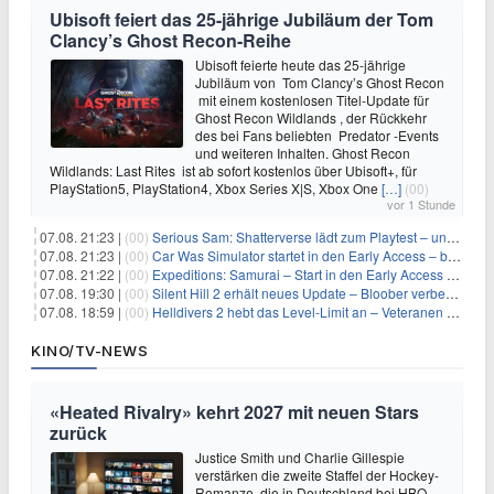
Ubisoft feiert das 25-jährige Jubiläum der Tom
Clancy’s Ghost Recon-Reihe
Ubisoft feierte heute das 25-jährige
Jubiläum von Tom Clancy’s Ghost Recon
mit einem kostenlosen Titel-Update für
Ghost Recon Wildlands , der Rückkehr
des bei Fans beliebten Predator -Events
und weiteren Inhalten. Ghost Recon
Wildlands: Last Rites ist ab sofort kostenlos über Ubisoft+, für
PlayStation5, PlayStation4, Xbox Series X|S, Xbox One
[…]
(00)
vor 1 Stunde
07.08. 21:23 |
(00)
Serious Sam: Shatterverse lädt zum Playtest – und erscheint schon bald!
07.08. 21:23 |
(00)
Car Was Simulator startet in den Early Access – bald gehts los!
07.08. 21:22 |
(00)
Expeditions: Samurai – Start in den Early Access ab heute im feudalen Japan
07.08. 19:30 |
(00)
Silent Hill 2 erhält neues Update – Bloober verbessert Grafik und Performance
07.08. 18:59 |
(00)
Helldivers 2 hebt das Level-Limit an – Veteranen können endlich weiter aufsteigen
KINO/TV-NEWS
«Heated Rivalry» kehrt 2027 mit neuen Stars
zurück
Justice Smith und Charlie Gillespie
verstärken die zweite Staffel der Hockey-
Romanze, die in Deutschland bei HBO