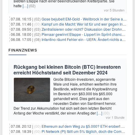
siebten Etappe nach einer beeindruckenden Kletterpartie. Sie
hatte
[…]
(02)
vor 5 Stunden
07.08. 16:15 |
(02)
Gose bejubelt EM-Gold - Wellbrock in der Seine ausgebremst
07.08. 11:46 |
(00)
Kampf um die Macht: Wer ist für und wer gegen Infantino?
07.08. 09:50 |
(03)
Zentralisieren oder nicht? Diskussion über Drohnenabwehr
06.08. 18:00 |
(02)
Pienaar gewinnt Etappe - Lippert im Sprint chancenlos
06.08. 17:05 |
(08)
Infantino räumt Fehler ein - UEFA: Ändert nichts an Boykott
FINANZNEWS
Rückgang bei kleinen Bitcoin (BTC) Investoren
erreicht Höchststand seit Dezember 2024
Große Bitcoin-Investoren, sogenannte
Wale und Haie, erhöhen weiterhin ihre
Bestände, während die Kryptowährung
im Bereich von $63.000 bis $65.000
gehandelt wird. Dies geht aus den
neuesten Daten von Santiment hervor.
Der Trend zur Akkumulation hat sich seit dem letzten Bericht
Anfang der Woche verstärkt, der einen Anstieg der
[…]
(00)
vor 1 Stunde
07.08. 20:12 |
(00)
Ethereum auf dem Weg zu $5.000? ETH erobert wichtige Marke zurück, während Institutionen weiter akkumulieren
07.08. 18:39 |
(00)
Pi Network (PI) fällt um 5% täglich, doch die Community bleibt optimistisch