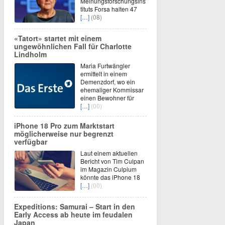
Meinungsforschungsins
tituts Forsa halten 47
[…]
(08)
«Tatort» startet mit einem
ungewöhnlichen Fall für Charlotte
Lindholm
Maria Furtwängler
ermittelt in einem
Demenzdorf, wo ein
ehemaliger Kommissar
einen Bewohner für
[…]
(00)
iPhone 18 Pro zum Marktstart
möglicherweise nur begrenzt
verfügbar
Laut einem aktuellen
Bericht von Tim Culpan
im Magazin Culpium
könnte das iPhone 18
[…]
(00)
Expeditions: Samurai – Start in den
Early Access ab heute im feudalen
Japan