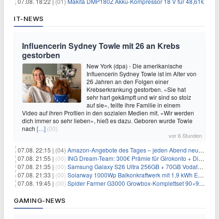
07.08. 18:22 |
(01)
Makita DMP180Z Akku-Kompressor 18 V für 48,61€
IT-NEWS
Influencerin Sydney Towle mit 26 an Krebs
gestorben
New York (dpa) - Die amerikanische
Influencerin Sydney Towle ist im Alter von
26 Jahren an den Folgen einer
Krebserkrankung gestorben. «Sie hat
sehr hart gekämpft und wir sind so stolz
auf sie», teilte ihre Familie in einem
Video auf ihren Profilen in den sozialen Medien mit. «Wir werden
dich immer so sehr lieben», hieß es dazu. Geboren wurde Towle
nach
[…]
(00)
vor 6 Stunden
07.08. 22:15 |
(04)
Amazon-Angebote des Tages – jeden Abend neue Deals zum Stöbern
07.08. 21:55 |
(00)
ING Dream-Team: 300€ Prämie für Girokonto + Direkt-Depot
07.08. 21:35 |
(00)
Samsung Galaxy S26 Ultra 256GB + 70GB Vodafone-Netz für 34,99€/Monat (effektiv 4,74€/Monat)
07.08. 21:33 |
(00)
Solarway 1000Wp Balkonkraftwerk mit 1,9 kWh EcoFlow-Speicher für 719€ + 30€ Filial-Gutschein
07.08. 19:45 |
(00)
Spider Farmer G3000 Growbox-Komplettset 90×90×180 cm für 379,99€
GAMING-NEWS