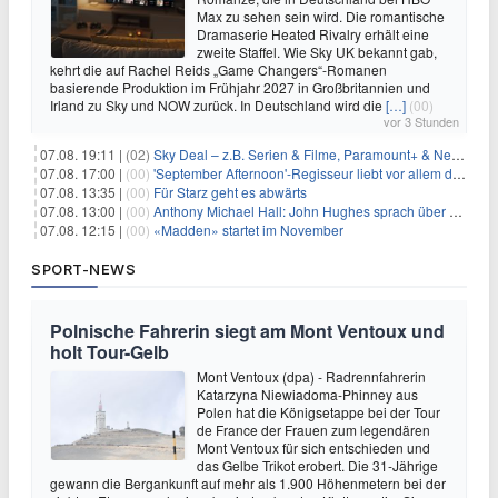
Max zu sehen sein wird. Die romantische
Dramaserie Heated Rivalry erhält eine
zweite Staffel. Wie Sky UK bekannt gab,
kehrt die auf Rachel Reids „Game Changers“-Romanen
basierende Produktion im Frühjahr 2027 in Großbritannien und
Irland zu Sky und NOW zurück. In Deutschland wird die
[…]
(00)
vor 3 Stunden
07.08. 19:11 |
(02)
Sky Deal – z.B. Serien & Filme, Paramount+ & Netflix für 19,99€/Monat
07.08. 17:00 |
(00)
'September Afternoon'-Regisseur liebt vor allem die 'Banalität' in seinen Filmen
07.08. 13:35 |
(00)
Für Starz geht es abwärts
07.08. 13:00 |
(00)
Anthony Michael Hall: John Hughes sprach über eine Fortsetzung von 'The Breakfast Club'
07.08. 12:15 |
(00)
«Madden» startet im November
SPORT-NEWS
Polnische Fahrerin siegt am Mont Ventoux und
holt Tour-Gelb
Mont Ventoux (dpa) - Radrennfahrerin
Katarzyna Niewiadoma-Phinney aus
Polen hat die Königsetappe bei der Tour
de France der Frauen zum legendären
Mont Ventoux für sich entschieden und
das Gelbe Trikot erobert. Die 31-Jährige
gewann die Bergankunft auf mehr als 1.900 Höhenmetern bei der