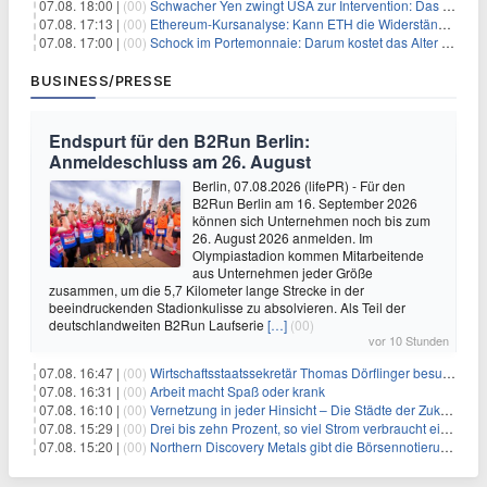
07.08. 18:00 |
(00)
Schwacher Yen zwingt USA zur Intervention: Das größte Risiko seit 15 Jahren
07.08. 17:13 |
(00)
Ethereum-Kursanalyse: Kann ETH die Widerstände der gleitenden Durchschnitte überwinden?
07.08. 17:00 |
(00)
Schock im Portemonnaie: Darum kostet das Alter deutlich mehr als Sie denken
BUSINESS/PRESSE
Endspurt für den B2Run Berlin:
Anmeldeschluss am 26. August
Berlin, 07.08.2026 (lifePR) - Für den
B2Run Berlin am 16. September 2026
können sich Unternehmen noch bis zum
26. August 2026 anmelden. Im
Olympiastadion kommen Mitarbeitende
aus Unternehmen jeder Größe
zusammen, um die 5,7 Kilometer lange Strecke in der
beeindruckenden Stadionkulisse zu absolvieren. Als Teil der
deutschlandweiten B2Run Laufserie
[…]
(00)
vor 10 Stunden
07.08. 16:47 |
(00)
Wirtschaftsstaatssekretär Thomas Dörflinger besucht Handwerksbetrieb im Kammerbezirk Freiburg
07.08. 16:31 |
(00)
Arbeit macht Spaß oder krank
07.08. 16:10 |
(00)
Vernetzung in jeder Hinsicht – Die Städte der Zukunft sind grün-blau
07.08. 15:29 |
(00)
Drei bis zehn Prozent, so viel Strom verbraucht ein Aufzug im Gebäude
07.08. 15:20 |
(00)
Northern Discovery Metals gibt die Börsennotierung an der Frankfurter Wertpapierbörse bekannt