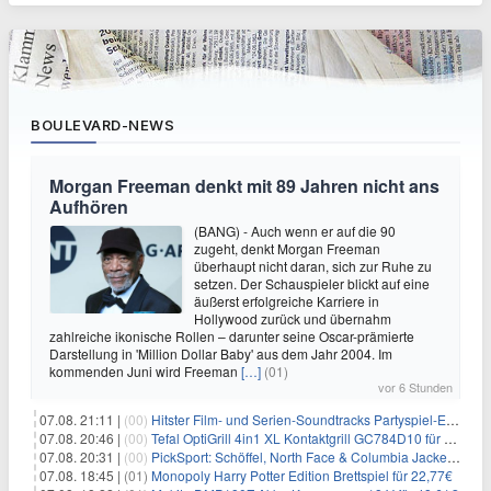
BOULEVARD-NEWS
Morgan Freeman denkt mit 89 Jahren nicht ans
Aufhören
(BANG) - Auch wenn er auf die 90
zugeht, denkt Morgan Freeman
überhaupt nicht daran, sich zur Ruhe zu
setzen. Der Schauspieler blickt auf eine
äußerst erfolgreiche Karriere in
Hollywood zurück und übernahm
zahlreiche ikonische Rollen – darunter seine Oscar-prämierte
Darstellung in 'Million Dollar Baby' aus dem Jahr 2004. Im
kommenden Juni wird Freeman
[…]
(01)
vor 6 Stunden
07.08. 21:11 |
(00)
Hitster Film- und Serien-Soundtracks Partyspiel-Erweiterung für 6,99€
07.08. 20:46 |
(00)
Tefal OptiGrill 4in1 XL Kontaktgrill GC784D10 für 239,99€
07.08. 20:31 |
(00)
PickSport: Schöffel, North Face & Columbia Jacken ab 39,60€
07.08. 18:45 |
(01)
Monopoly Harry Potter Edition Brettspiel für 22,77€