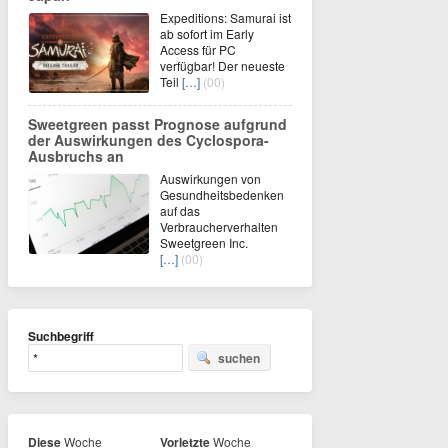
Expeditions: Samurai ist
ab sofort im Early
Access für PC
verfügbar! Der neueste
Teil
[…]
(00)
Sweetgreen passt Prognose aufgrund
der Auswirkungen des Cyclospora-
Ausbruchs an
Auswirkungen von
Gesundheitsbedenken
auf das
Verbraucherverhalten
Sweetgreen Inc.
[…]
(00)
Suchbegriff
suchen
Diese
Woche
Vorletzte
Woche