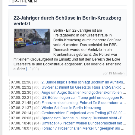
TOP-THEMEN
22-Jähriger durch Schüsse in Berlin-Kreuzberg
verletzt
Berlin - Ein 22-Jähriger ist am
Freitagabend in der Graefestraße in
Berlin-Kreuzberg durch mehrere Schüsse
verletzt worden. Das berichtet der RBB.
Demnach wurde der Verletzte in ein
Krankenhaus gebracht. Die Polizei war
mit einem Großaufgebot im Einsatz und hat den Bereich der Ecke
Graefestraße und Böckhstraße abgesperrt. Der oder die Täter sind
auf der
[…]
(00)
vor 19 Minuten
07.08. 22:36 |
(00)
2. Bundesliga: Hertha schlägt Bochum im Auftaktspiel
07.08. 22:32 |
(00)
US-Senat stimmt für Gesetz zu Russland-Sanktionen
07.08. 22:30 |
(00)
Auge um Auge: Spanien kündigt Grenzkontrollen zu Italien an
07.08. 22:21 |
(00)
US-Börsen legen zu - Trump geht erneut gegen Fed-Gouverneurin vor
07.08. 21:45 |
(05)
Finanzministerium legt Entwurf für Steuerreform ab 2027 vor
07.08. 21:37 |
(00)
Wieder Schüsse in Berlin-Kreuzberg
07.08. 20:14 |
(00)
Gewinnzahlen Eurojackpot vom Freitag (07.08.2026)
07.08. 20:03 |
(13)
Sprengstoff-Drohne in Leipzig: Russland sieht «Provokation»
07.08. 18:40 |
(04)
Umfrage: 46 Prozent wollen Bundespräsident mit Politik-Erfahrung
07.08. 18:07 |
(08)
Forsa: 47 Prozent halten Merkel für geeignet als Bundespräsidentin