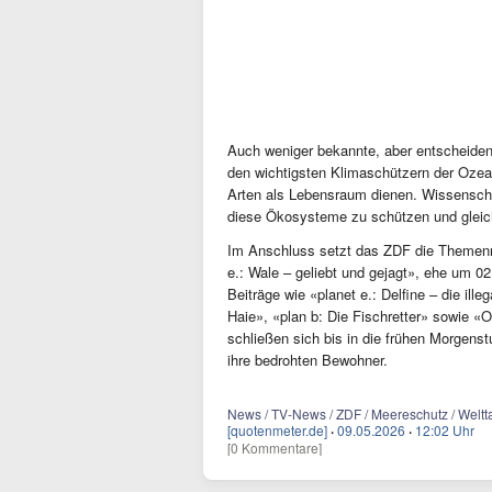
Auch weniger bekannte, aber entscheide
den wichtigsten Klimaschützern der Ozea
Arten als Lebensraum dienen. Wissenscha
diese Ökosysteme zu schützen und gleich
Im Anschluss setzt das ZDF die Themenna
e.: Wale – geliebt und gejagt», ehe um 02
Beiträge wie «planet e.: Delfine – die ille
Haie», «plan b: Die Fischretter» sowie 
schließen sich bis in die frühen Morgens
ihre bedrohten Bewohner.
News / TV-News / ZDF / Meereschutz / Welt
[quotenmeter.de]
·
09.05.2026
·
12:02 Uhr
[0 Kommentare]