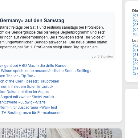
Di
0
f Germany» auf den Samstag
0
0
startet freitags bei Sat.1 und erstmals samstags bei ProSieben.
0
eicht die Sendergruppe das bisherige Begleitprogramm und setzt
0
r noch auf Wiederholungen. Bei ProSieben steht The Voice of
Let
em ungewöhnlichen Sendeplatzwechsel. Die neue Staffel startet
0
September, bei Sat.1. ProSieben steigt einen Tag später, am
0
3
vor 3 Stunden
3
2
» geht bei HBO Max in die dritte Runde
2
 Wilson spricht neue neuseeländische Serie «Settling»
2
hen Thriller «Tip Toe»
h of the Glen» besetzt Hauptrollen
ren mit neuem Spielfilm zurück
arker-Dokumentation im August
August mit zweiter Staffel zurück
rkt zweite «Ludwig»-Staffel
termin für Justizdrama «War» fest
t TV-Besitzsgrenze für Fernsehsender