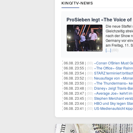
KINO/TV-NEWS
ProSieben legt «The Voice o
Die neue Staffel 
Gleichzeitig str
nach der Show nu
Germany vor ein
am Freitag, 11. 
[…]
(00)
06.08. 23:58 |
(00)
«Conan O'Brien Must Go
06.08. 23:55 |
(00)
«The Office»-Star Rainn
06.08. 23:54 |
(00)
STARZ terminiert britisc
06.08. 23:52 |
(00)
Neuauflage von «Monarc
06.08. 23:50 |
(00)
«The Thundermans» keh
06.08. 23:48 |
(00)
Disney+ zeigt Travis-B
06.08. 23:47 |
(00)
«Average Joe» kehrt im 
06.08. 23:45 |
(00)
Stephen Merchant verstä
06.08. 23:44 |
(00)
HBO und Sky legen Start
06.08. 23:41 |
(00)
US-Medienaufsicht kipp