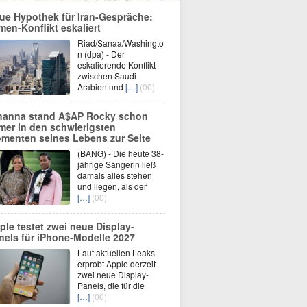
ue Hypothek für Iran-Gespräche:
men-Konflikt eskaliert
Riad/Sanaa/Washingto
n (dpa) - Der
eskalierende Konflikt
zwischen Saudi-
Arabien und
[…]
(00)
hanna stand A$AP Rocky schon
mer in den schwierigsten
menten seines Lebens zur Seite
(BANG) - Die heute 38-
jährige Sängerin ließ
damals alles stehen
und liegen, als der
[…]
(00)
ple testet zwei neue Display-
nels für iPhone-Modelle 2027
Laut aktuellen Leaks
erprobt Apple derzeit
zwei neue Display-
Panels, die für die
[…]
(00)