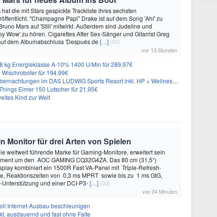
hat die mit Stars gespickte Trackliste ihres sechsten
öffentlicht. "Champagne Papi" Drake ist auf dem Song 'Ahí' zu
runo Mars auf 'Still' mitwirkt. Außerdem sind Judeline und
y Wow' zu hören. Cigarettes After Sex-Sänger und Gitarrist Greg
 auf dem Albumabschluss 'Después de
[…]
(00)
vor 13 Stunden
 kg Energieklasse A-10% 1400 U/Min für 289,97€
Wischroboter für 194,99€
nachtungen im DAS LUDWIG Sports Resort inkl. HP + Wellness ab 174€ p.P.
hings Eimer 150 Lutscher für 21,95€
eites Kind zur Welt
onitor für drei Arten von Spielen
 weltweit führende Marke für Gaming-Monitore, erweitert sein
iment um den AOC GAMING CQ32G4ZA. Das 80 cm (31,5“)
play kombiniert ein 1500R Fast VA-Panel mit Triple-Refresh-
ie, Reaktionszeiten von 0,3 ms MPRT sowie bis zu 1 ms GtG,
Unterstützung und einer DCI-P3-
[…]
(00)
vor 24 Minuten
oll Internet-Ausbau beschleunigen
t, ausdauernd und fast ohne Falte