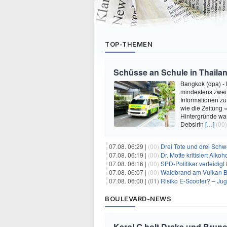
TOP-THEMEN
Schüsse an Schule in Thailan
Bangkok (dpa) - 
mindestens zwei 
Informationen zu
wie die Zeitung 
Hintergründe war
Debsirin
[…]
(00)
07.08. 06:29 |
(00)
Drei Tote und drei Schwe
07.08. 06:19 |
(00)
Dr. Motte kritisiert Alkoh
07.08. 06:16 |
(00)
SPD-Politiker verteidig
07.08. 06:07 |
(00)
Waldbrand am Vulkan Br
07.08. 06:00 |
(01)
Risiko E-Scooter? – Ju
BOULEVARD-NEWS
Karol G holt Drake und Bruno