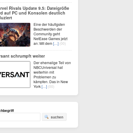
rvel Rivals Update 9.5: Dateigröße
rd auf PC und Konsolen deutlich
duziert
Eine der häufigsten
Beschwerden der
Community geht
NetEase Games jetzt
an: Mit dem
[…]
(00)
rsant schrumpft weiter
Der ehemalige Teil von
NBCUniversal hat
weiterhin mit
Problemen zu
kämpfen. Das in New
York
[…]
(00)
hbegriff
suchen