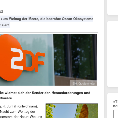
er
e zum Welttag der Meere, die bedrohte Ozean-Ökosysteme
siert.
Bild: Quotenmeter
cke widmet sich der Sender den Herausforderungen und
ltmeere.
«T
ne
, 4. Juni (Fronleichnam),
 Nacht zum Welttag der
perstars der Natur: Wie uns