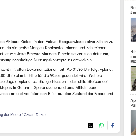
Ne
Je
nde Akteure rücken in den Fokus: Seegraswiesen etwa zählen zu
ne, da sie große Mengen Kohlenstoff binden und zahlreichen
Ri
ftler wie José Ernesto Mancera Pineda setzen sich dafür ein,
im
zeitig nachhaltige Nutzungskonzepte zu entwickeln.
Mo
cht mit alten Dokumentationen fort. Ab 01:30 Uhr folgt «planet
:00 Uhr «plan b: Hilfe für die Wale» gesendet wird. Weitere
gale Jagd», «planet e.: Blutige Flossen – das stille Sterben der
«Oktopus in Gefahr – Spurensuche rund ums Mittelmeer»
tunden an und vertiefen den Blick auf den Zustand der Meere und
Ap
Pa
tag der Meere / Ozean-Dokus