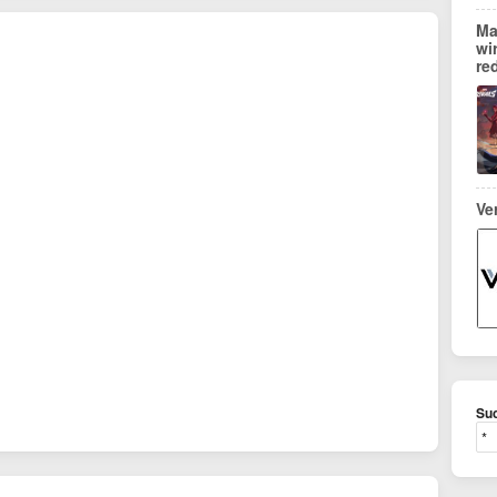
Ma
wi
re
Ve
Suc