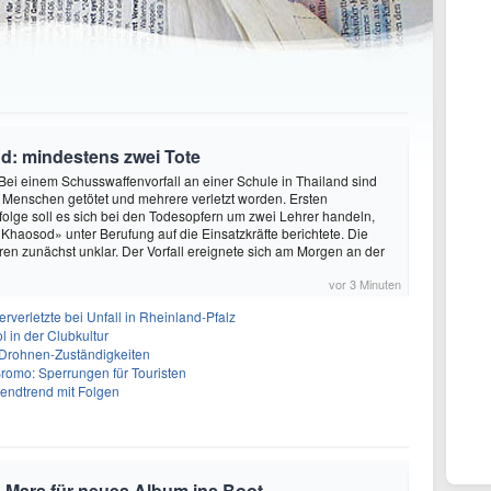
d: mindestens zwei Tote
Bei einem Schusswaffenvorfall an einer Schule in Thailand sind
Menschen getötet und mehrere verletzt worden. Ersten
folge soll es sich bei den Todesopfern um zwei Lehrer handeln,
«Khaosod» unter Berufung auf die Einsatzkräfte berichtete. Die
en zunächst unklar. Der Vorfall ereignete sich am Morgen an der
vor 3 Minuten
rverletzte bei Unfall in Rheinland-Pfalz
ol in der Clubkultur
t Drohnen-Zuständigkeiten
omo: Sperrungen für Touristen
gendtrend mit Folgen
 Mars für neues Album ins Boot