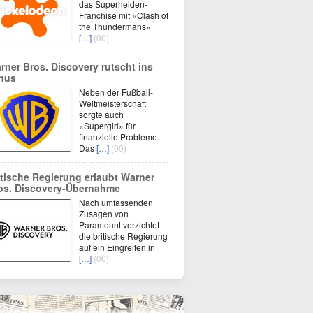
das Superhelden-
Franchise mit «Clash of
the Thundermans»
[…]
(00)
rner Bros. Discovery rutscht ins
nus
Neben der Fußball-
Weltmeisterschaft
sorgte auch
«Supergirl» für
finanzielle Probleme.
Das
[…]
(00)
itische Regierung erlaubt Warner
os. Discovery-Übernahme
Nach umfassenden
Zusagen von
Paramount verzichtet
die britische Regierung
auf ein Eingreifen in
[…]
(00)