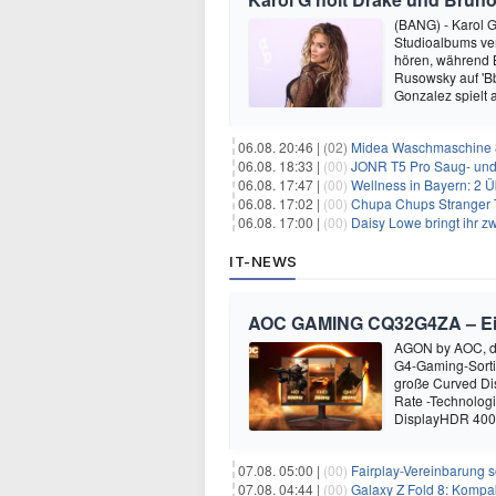
(BANG) - Karol G 
Studioalbums ver
hören, während B
Rusowsky auf 'Bb
Gonzalez spielt
06.08. 20:46 |
(02)
Midea Waschmaschine 8
06.08. 18:33 |
(00)
JONR T5 Pro Saug- und 
06.08. 17:47 |
(00)
Wellness in Bayern: 2 Über
06.08. 17:02 |
(00)
Chupa Chups Stranger T
06.08. 17:00 |
(00)
Daisy Lowe bringt ihr zw
IT-NEWS
AOC GAMING CQ32G4ZA – Ein M
AGON by AOC, die
G4-Gaming-Sort
große Curved Dis
Rate -Technolog
DisplayHDR 400-
07.08. 05:00 |
(00)
Fairplay-Vereinbarung s
07.08. 04:44 |
(00)
Galaxy Z Fold 8: Kompak