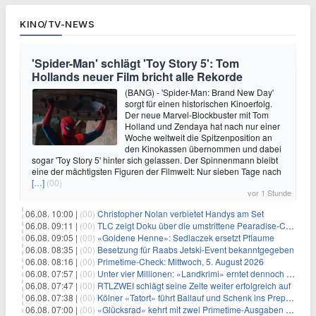
KINO/TV-NEWS
'Spider-Man' schlägt 'Toy Story 5': Tom
Hollands neuer Film bricht alle Rekorde
(BANG) - 'Spider-Man: Brand New Day'
sorgt für einen historischen Kinoerfolg.
Der neue Marvel-Blockbuster mit Tom
Holland und Zendaya hat nach nur einer
Woche weltweit die Spitzenposition an
den Kinokassen übernommen und dabei
sogar 'Toy Story 5' hinter sich gelassen. Der Spinnenmann bleibt
eine der mächtigsten Figuren der Filmwelt: Nur sieben Tage nach
[…]
(00)
vor 1 Stunde
06.08. 10:00 |
(00)
Christopher Nolan verbietet Handys am Set
06.08. 09:11 |
(00)
TLC zeigt Doku über die umstrittene Pearadise-Community
06.08. 09:05 |
(00)
«Goldene Henne»: Sedlaczek ersetzt Pflaume
06.08. 08:35 |
(00)
Besetzung für Raabs Jetski-Event bekanntgegeben
06.08. 08:16 |
(00)
Primetime-Check: Mittwoch, 5. August 2026
06.08. 07:57 |
(00)
Unter vier Millionen: «Landkrimi» erntet dennoch Primetime-Führung
06.08. 07:47 |
(00)
RTLZWEI schlägt seine Zelte weiter erfolgreich auf
06.08. 07:38 |
(00)
Kölner «Tatort» führt Ballauf und Schenk ins Prepper-Milieu
06.08. 07:00 |
(00)
«Glücksrad» kehrt mit zwei Primetime-Ausgaben zurück