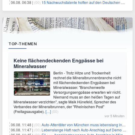
06.08. 06:38 |
(00)
15 Nachwuchstalente hoffen auf den Deutschen Radiopreis
TOP-THEMEN
Keine flächendeckenden Engpässe bei
Mineralwasser
Berlin - Trotz Hitze und Trockenheit
rechnet die Mineralbrunnenbranche nicht
mit flächendeckenden Engpässen bei
Mineralwasser. "Branchenweite
Versorgungsengpässe erwarten wir nicht.
Niemand muss an den heißen Tagen auf
Mineralwasser verzichten", sagte Maik Hünefeld, Sprecher des
Verbandes der Mineralbrunnen, der "Rheinischen Post"
(Freitagsausgabe).
[…]
(00)
vor 5 Minuten
06.08. 11:48 |
(00)
Auto-Attentäter von München muss lebenslang ins Gefängnis
06.08. 11:47 |
(00)
Lebenslange Haft nach Auto-Anschlag auf Demo in München
06.08. 11:45 |
(00)
Eil +++ Angeklagter wegen Auto-Anschlag in München zu lebenslanger Haft verurteilt