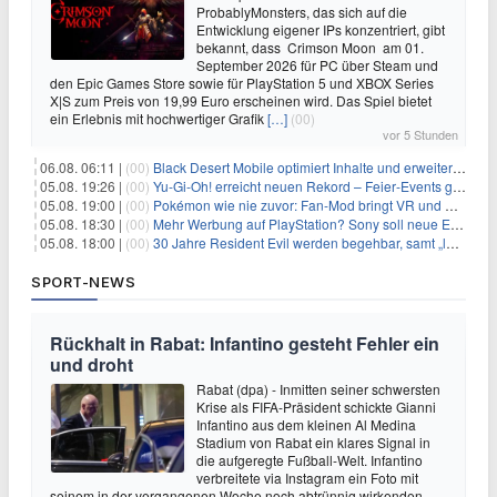
ProbablyMonsters, das sich auf die
Entwicklung eigener IPs konzentriert, gibt
bekannt, dass Crimson Moon am 01.
September 2026 für PC über Steam und
den Epic Games Store sowie für PlayStation 5 und XBOX Series
X|S zum Preis von 19,99 Euro erscheinen wird. Das Spiel bietet
ein Erlebnis mit hochwertiger Grafik
[…]
(00)
vor 5 Stunden
06.08. 06:11 |
(00)
Black Desert Mobile optimiert Inhalte und erweitert Treasure Access
05.08. 19:26 |
(00)
Yu‑Gi‑Oh! erreicht neuen Rekord – Feier‑Events gestartet
05.08. 19:00 |
(00)
Pokémon wie nie zuvor: Fan-Mod bringt VR und Ego-Perspektive nach Kanto
05.08. 18:30 |
(00)
Mehr Werbung auf PlayStation? Sony soll neue Einnahmequellen prüfen
05.08. 18:00 |
(00)
30 Jahre Resident Evil werden begehbar, samt „lebensgroßem Leon“
SPORT-NEWS
Rückhalt in Rabat: Infantino gesteht Fehler ein
und droht
Rabat (dpa) - Inmitten seiner schwersten
Krise als FIFA-Präsident schickte Gianni
Infantino aus dem kleinen Al Medina
Stadium von Rabat ein klares Signal in
die aufgeregte Fußball-Welt. Infantino
verbreitete via Instagram ein Foto mit
seinem in der vergangenen Woche noch abtrünnig wirkenden