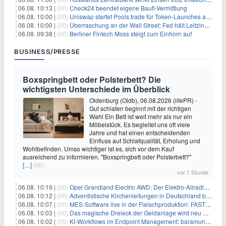
06.08. 10:13 |
(00)
Check24 beendet eigene Baufi-Vermittlung
06.08. 10:00 |
(00)
Uniswap startet Pools.trade für Token-Launches auf Robinhood Chain
06.08. 10:00 |
(00)
Überraschung an der Wall Street: Fed hält Leitzins fest – aber Warsh sendet klares Signal
06.08. 09:38 |
(00)
Berliner Fintech Moss steigt zum Einhorn auf
BUSINESS/PRESSE
Boxspringbett oder Polsterbett? Die
wichtigsten Unterschiede im Überblick
Oldenburg (Oldb), 06.08.2026 (lifePR) -
Gut schlafen beginnt mit der richtigen
Wahl Ein Bett ist weit mehr als nur ein
Möbelstück. Es begleitet uns oft viele
Jahre und hat einen entscheidenden
Einfluss auf Schlafqualität, Erholung und
Wohlbefinden. Umso wichtiger ist es, sich vor dem Kauf
ausreichend zu informieren. "Boxspringbett oder Polsterbett?"
[…]
(00)
vor 1 Stunde
06.08. 10:19 |
(00)
Opel Grandland Electric AWD: Der Elektro-Allradler als zugkräftiges Wohnwagen-Gespann
06.08. 10:12 |
(00)
Adventistische Kirchenleitungen in Deutschland bekräftigen ihre „Stellungnahme zur gesellschaftlichen Situation“
06.08. 10:07 |
(00)
MES-Software live in der Fleischproduktion: FASTEC 4 PRO steigert OEE und spart bei Goldschmaus zwei Schichten pro Woche
06.08. 10:03 |
(00)
Das magische Dreieck der Geldanlage wird neu definiert
06.08. 10:02 |
(00)
KI-Workflows im Endpoint Management: baramundi erweitert die Management Suite um MCP-Server und n8n-Integration