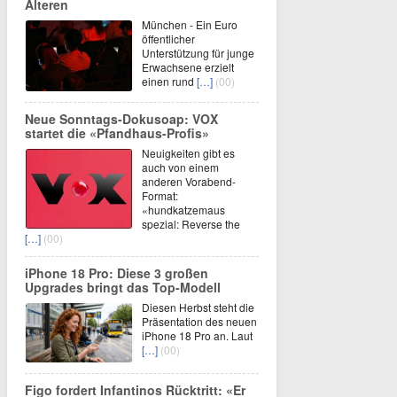
Älteren
München - Ein Euro
öffentlicher
Unterstützung für junge
Erwachsene erzielt
einen rund
[…]
(00)
Neue Sonntags-Dokusoap: VOX
startet die «Pfandhaus-Profis»
Neuigkeiten gibt es
auch von einem
anderen Vorabend-
Format:
«hundkatzemaus
spezial: Reverse the
[…]
(00)
iPhone 18 Pro: Diese 3 großen
Upgrades bringt das Top-Modell
Diesen Herbst steht die
Präsentation des neuen
iPhone 18 Pro an. Laut
[…]
(00)
Figo fordert Infantinos Rücktritt: «Er