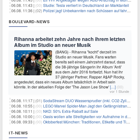
06.08. 11:43 |
(00)
Studie: Tesla verliert in Deutschland an Marktanteil
06.08. 11:36 |
(02)
Polizei jagt Unbekannten nach Schüssen auf fahrendes Auto
BOULEVARD-NEWS
Rihanna arbeitet zehn Jahre nach ihrem letzten
Album im Studio an neuer Musik
(BANG) - Rihanna "kocht" derzeit im
Studio an neuer Musik. Fans warten
bereits seit einem Jahrzehnt darauf, dass
die 38-jährige Sängerin ihr Album 'Anti'
aus dem Jahr 2016 fortsetzt. Nun hat ihr
37-jähriger Partner, Rapper A$AP Rocky,
angedeutet, dass ein neues Album tatsächlich in Arbeit sein
könnte. In der aktuellen Folge der 'The Jason Lee Show'
[…]
(00)
vor 1 Stunde
06.08. 11:17 |
(01)
SodaStream DUO Wassersprudler (inkl. CO2-Zylinder) für 94€
06.08. 10:55 |
(00)
LEGO Marvel Spider-Man Jagt den Gefängnistransporter (76349) für 32,99€
06.08. 10:11 |
(00)
NKD: 50% Extra-Rabatt auf Sale
06.08. 10:00 |
(00)
Oasis wollen alte Streitigkeiten vor Aufnahme in die Rock and Roll Hall of Fame begraben
06.08. 09:33 |
(00)
Oktoberfest München: Traditionen, Etikette und Tipps für Gäste aus dem In- und Ausland
IT-NEWS