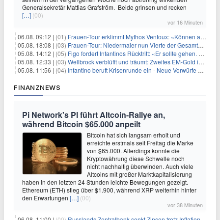
Generalsekretär Mattias Grafström. Beide grinsen und recken
[…]
(00)
vor 16 Minuten
06.08. 09:12 |
(01)
Frauen-Tour erklimmt Mythos Ventoux: «Können alles schaffen»
05.08. 18:08 |
(03)
Frauen-Tour: Niedermaier nun Vierte der Gesamtwertung
05.08. 14:12 |
(05)
Figo fordert Infantinos Rücktritt: «Er sollte gehen. Jetzt»
05.08. 12:33 |
(03)
Wellbrock verblüfft und träumt: Zweites EM-Gold in Paris
05.08. 11:56 |
(04)
Infantino beruft Krisenrunde ein - Neue Vorwürfe gegen FIFA
FINANZNEWS
Pi Network's PI führt Altcoin-Rallye an,
während Bitcoin $65.000 anpeilt
Bitcoin hat sich langsam erholt und
erreichte erstmals seit Freitag die Marke
von $65.000. Allerdings konnte die
Kryptowährung diese Schwelle noch
nicht nachhaltig überwinden. Auch viele
Altcoins mit großer Marktkapitalisierung
haben in den letzten 24 Stunden leichte Bewegungen gezeigt.
Ethereum (ETH) stieg über $1.900, während XRP weiterhin hinter
den Erwartungen
[…]
(00)
vor 38 Minuten
06.08. 11:00 |
(00)
Russlands Zentralbank senkt Zinsen trotz Inflations-Schock – ein riskantes Spiel