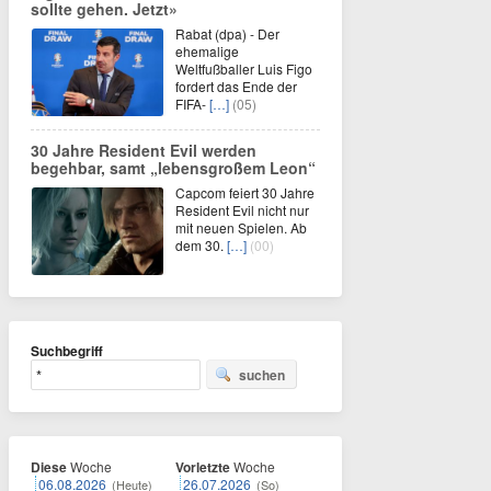
sollte gehen. Jetzt»
Rabat (dpa) - Der
ehemalige
Weltfußballer Luis Figo
fordert das Ende der
FIFA-
[…]
(05)
30 Jahre Resident Evil werden
begehbar, samt „lebensgroßem Leon“
Capcom feiert 30 Jahre
Resident Evil nicht nur
mit neuen Spielen. Ab
dem 30.
[…]
(00)
Suchbegriff
suchen
Diese
Woche
Vorletzte
Woche
06.08.2026
26.07.2026
(Heute)
(So)