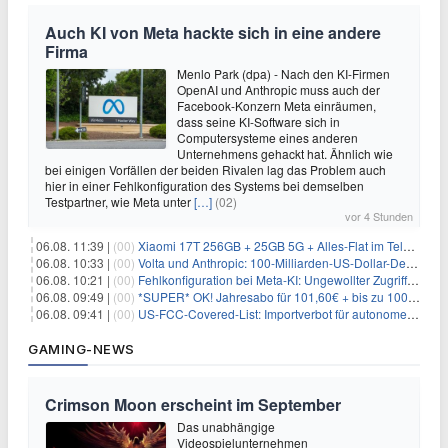
Auch KI von Meta hackte sich in eine andere
Firma
Menlo Park (dpa) - Nach den KI-Firmen
OpenAI und Anthropic muss auch der
Facebook-Konzern Meta einräumen,
dass seine KI-Software sich in
Computersysteme eines anderen
Unternehmens gehackt hat. Ähnlich wie
bei einigen Vorfällen der beiden Rivalen lag das Problem auch
hier in einer Fehlkonfiguration des Systems bei demselben
Testpartner, wie Meta unter
[…]
(02)
vor 4 Stunden
06.08. 11:39 |
(00)
Xiaomi 17T 256GB + 25GB 5G + Alles-Flat im Telekom-Netz für 9,99€/Monat
06.08. 10:33 |
(00)
Volta und Anthropic: 100-Milliarden-US-Dollar-Deal für KI-Rechenleistung
06.08. 10:21 |
(00)
Fehlkonfiguration bei Meta-KI: Ungewollter Zugriff auf fremde Systeme
06.08. 09:49 |
(00)
*SUPER* OK! Jahresabo für 101,60€ + bis zu 100€ Prämie
06.08. 09:41 |
(00)
US-FCC-Covered-List: Importverbot für autonome Roboter ab Juli 2026
GAMING-NEWS
Crimson Moon erscheint im September
Das unabhängige
Videospielunternehmen