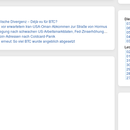
Di
ullische Divergenz – Déjà-vu für BTC?
0
000 vor erwartetem Iran-USA-Oman-Abkommen zur Straße von Hormus
0
 nach schwachen US-Arbeitsmarktdaten, Fed-Zinserhöhungschancen sinken auf 44%
0
tcoin-Adressen nach Coldcard-Panik
0
0
n erneut: So viel BTC wurde angeblich abgesetzt
Let
0
0
3
3
2
2
2