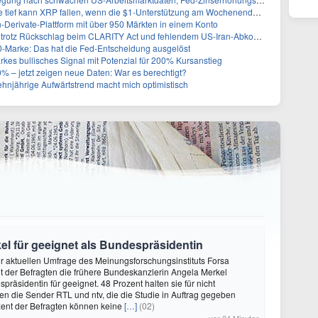
ef kann XRP fallen, wenn die $1-Unterstützung am Wochenende verloren geht?
-Derivate-Plattform mit über 950 Märkten in einem Konto
0 trotz Rückschlag beim CLARITY Act und fehlendem US-Iran-Abkommen
00-Marke: Das hat die Fed-Entscheidung ausgelöst
rkes bullisches Signal mit Potenzial für 200% Kursanstieg
% – jetzt zeigen neue Daten: War es berechtigt?
zehnjährige Aufwärtstrend macht mich optimistisch
kel für geeignet als Bundespräsidentin
ner aktuellen Umfrage des Meinungsforschungsinstituts Forsa
t der Befragten die frühere Bundeskanzlerin Angela Merkel
räsidentin für geeignet. 48 Prozent halten sie für nicht
ten die Sender RTL und ntv, die die Studie in Auftrag gegeben
zent der Befragten können keine
[…]
(02)