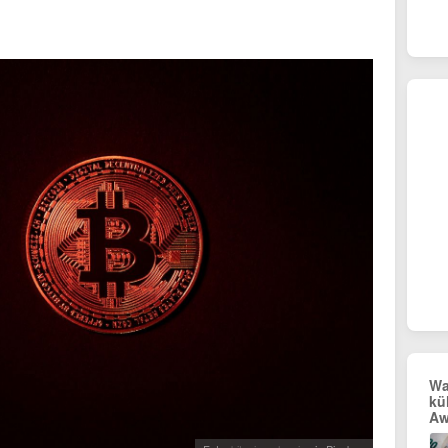
Wa
kü
Aw