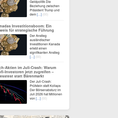
Geldpolitik Die
Beziehung zwischen
Präsident Trump und
dem
[…]
(00)
nadas Investitionsboom: Ein
weis für strategische Führung
Der Anstieg
ausländischer
Investitionen Kanada
erlebt einen
signifikanten Anstieg
[…]
(00)
ch-Aktien im Juli-Crash: Warum
ofi-Investoren jetzt zugreifen –
resstest statt Bärenmarkt
Der Juli-Crash:
Prüfstein statt Kollaps
Der Börsenabsturz im
Juli 2026 hat Millionen
von
[…]
(00)