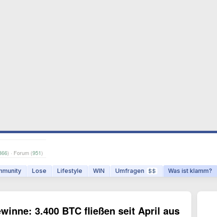
366
) · Forum (
951
)
munity
Lose
Lifestyle
WIN
Umfragen
Was ist klamm?
$$
winne: 3.400 BTC fließen seit April aus