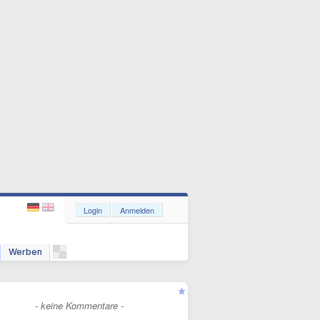
Login
Anmelden
Werben
- keine Kommentare -