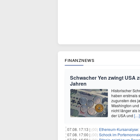
FINANZNEWS
Schwacher Yen zwingt USA zur
Jahren
Historischer Sch
haben erstmals 
zugunsten des ja
Washington und 
nicht länger als
der USA und
[…]
07.08. 17:13 |
(00)
Ethereum-Kursanalyse: K
07.08. 17:00 |
(00)
Schock im Portemonnaie:
07.08. 16:59 |
(00)
Bitcoin zeigt kaum Bewegung