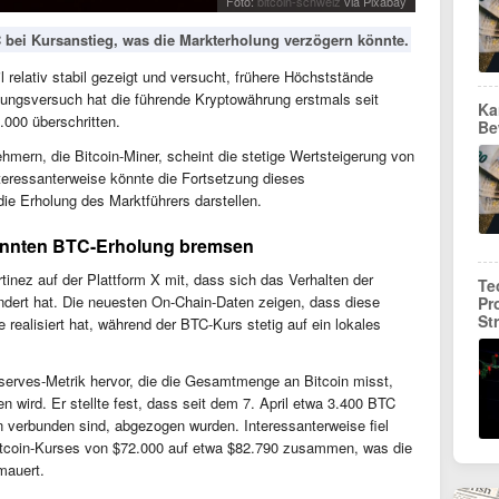
Foto:
bitcoin-schweiz
via Pixabay
 bei Kursanstieg, was die Markterholung verzögern könnte.
l relativ stabil gezeigt und versucht, frühere Höchststände
lungsversuch hat die führende Kryptowährung erstmals seit
Ka
000 überschritten.
Be
hmern, die Bitcoin-Miner, scheint die stetige Wertsteigerung von
teressanterweise könnte die Fortsetzung dieses
ie Erholung des Marktführers darstellen.
önnten BTC-Erholung bremsen
rtinez auf der Plattform X mit, dass sich das Verhalten der
Te
ndert hat. Die neuesten On-Chain-Daten zeigen, dass diese
Pr
St
ealisiert hat, während der BTC-Kurs stetig auf ein lokales
erves-Metrik hervor, die die Gesamtmenge an Bitcoin misst,
n wird. Er stellte fest, dass seit dem 7. April etwa 3.400 BTC
n verbunden sind, abgezogen wurden. Interessanterweise fiel
itcoin-Kurses von $72.000 auf etwa $82.790 zusammen, was die
mauert.