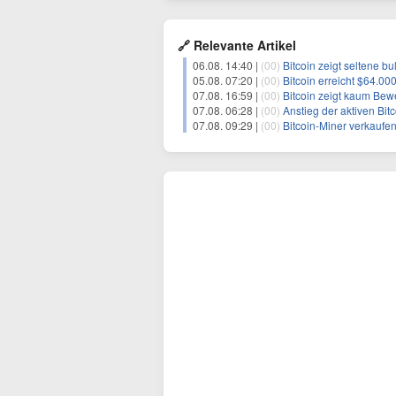
🔗 Relevante Artikel
06.08. 14:40 |
(00)
Bitcoin zeigt seltene b
05.08. 07:20 |
(00)
Bitcoin erreicht $64.
07.08. 16:59 |
(00)
Bitcoin zeigt kaum Bewegung
07.08. 06:28 |
(00)
Anstieg der aktiven Bi
07.08. 09:29 |
(00)
Bitcoin-Miner verkaufe