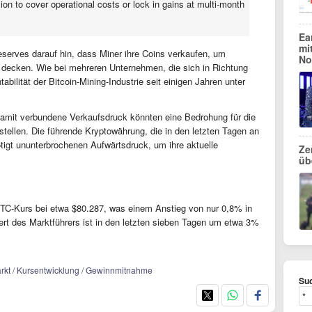
on to cover operational costs or lock in gains at multi-month
Ea
mi
serves darauf hin, dass Miner ihre Coins verkaufen, um
No
u decken. Wie bei mehreren Unternehmen, die sich in Richtung
abilität der Bitcoin-Mining-Industrie seit einigen Jahren unter
amit verbundene Verkaufsdruck könnten eine Bedrohung für die
stellen. Die führende Kryptowährung, die in den letzten Tagen an
igt ununterbrochenen Aufwärtsdruck, um ihre aktuelle
Ze
üb
BTC-Kurs bei etwa $80.287, was einem Anstieg von nur 0,8% in
ert des Marktführers ist in den letzten sieben Tagen um etwa 3%
markt / Kursentwicklung / Gewinnmitnahme
Suc