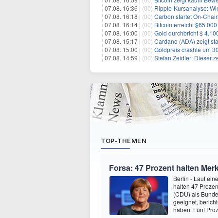
07.08. 16:36 |
(00)
Ripple-Kursanalyse: Wie ti
07.08. 16:18 |
(00)
Carbon startet On-Chain
07.08. 16:14 |
(00)
Bitcoin erreicht $65.00
07.08. 16:00 |
(00)
Gold durchbricht $ 4.1
07.08. 15:17 |
(00)
Cardano (ADA) zeigt sta
07.08. 15:00 |
(00)
Goldpreis crashte um 30
07.08. 14:59 |
(00)
Stefan Zeidler: Dieser 
TOP-THEMEN
Forsa: 47 Prozent halten Mer
Berlin - Laut ei
halten 47 Prozen
(CDU) als Bundesp
geeignet, berich
haben. Fünf Pro