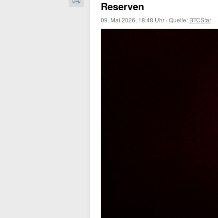
Reserven
09. Mai 2026, 18:48 Uhr
·
Quelle:
BTCStar