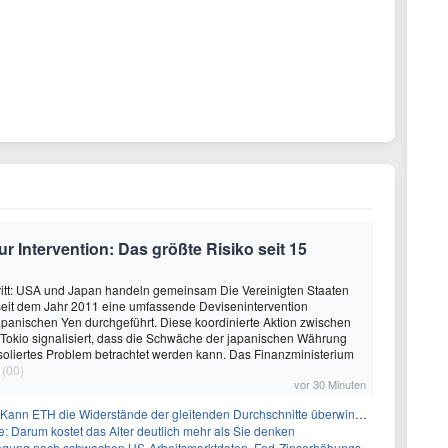
 Intervention: Das größte Risiko seit 15
ritt: USA und Japan handeln gemeinsam Die Vereinigten Staaten
seit dem Jahr 2011 eine umfassende Devisenintervention
panischen Yen durchgeführt. Diese koordinierte Aktion zwischen
Tokio signalisiert, dass die Schwäche der japanischen Währung
 isoliertes Problem betrachtet werden kann. Das Finanzministerium
(00)
vor 30 Minuten
ann ETH die Widerstände der gleitenden Durchschnitte überwinden?
 Darum kostet das Alter deutlich mehr als Sie denken
 nach schwachen US-Arbeitsmarktdaten, Fed-Zinserhöhungschancen sinken auf 44%