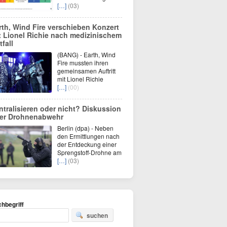
[…]
(03)
rth, Wind Fire verschieben Konzert
t Lionel Richie nach medizinischem
tfall
(BANG) - Earth, Wind
Fire mussten ihren
gemeinsamen Auftritt
mit Lionel Richie
[…]
(00)
ntralisieren oder nicht? Diskussion
er Drohnenabwehr
Berlin (dpa) - Neben
den Ermittlungen nach
der Entdeckung einer
Sprengstoff-Drohne am
[…]
(03)
hbegriff
suchen