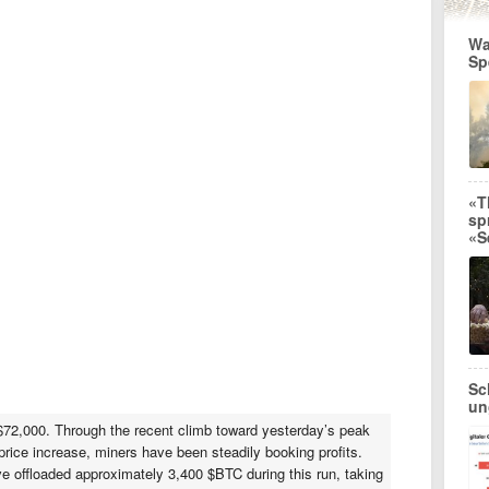
Wa
Sp
«T
sp
«S
Sc
un
 $72,000. Through the recent climb toward yesterday’s peak
rice increase, miners have been steadily booking profits.
e offloaded approximately 3,400 $BTC during this run, taking