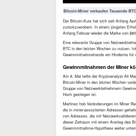
Bitcoin-Miner verkaufen Tausende BTC
Der Bitcoin-Kurs hat sich seit Anfang Apri
zurückzuerobern. In einem jüngsten Erho
Anfang Februar wieder die Marke von $80.
Eine relevante Gruppe von Netzwerkteilne
BTC in den letzten Wochen zu nutzen. In
Gewinnmitnahmetrends ein Hindernis für d
Gewinnmitnahmen der Miner k
Am 8. Mai teilte der Kryptoanalyst Ali Ma
Bitcoin-Miner in den letzten Wochen verä
Gruppe von Netzwerkteilnehmern Gewinne r
Hoch gestiegen ist.
Martinez hob Veränderungen im Miner Res
die in miner-assoziierten Adressen gehalte
von Adressen, die mit Netzwerkvalidierer
dieser Zeitraum mit einem Anstieg des B
Gewinnmitnahme-Hypothese weiter unter