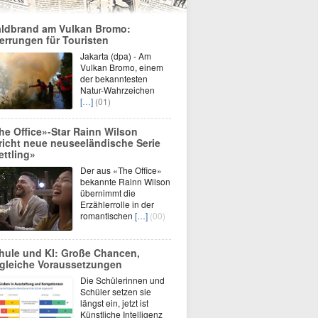
ldbrand am Vulkan Bromo:
errungen für Touristen
Jakarta (dpa) - Am
Vulkan Bromo, einem
der bekanntesten
Natur-Wahrzeichen
[…]
(01)
he Office»-Star Rainn Wilson
richt neue neuseeländische Serie
ettling»
Der aus «The Office»
bekannte Rainn Wilson
übernimmt die
Erzählerrolle in der
romantischen
[…]
(00)
hule und KI: Große Chancen,
gleiche Voraussetzungen
Die Schülerinnen und
Schüler setzen sie
längst ein, jetzt ist
Künstliche Intelligenz