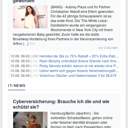
geworden
(BANG) - Aubrey Plaza und ihr Partner
Christopher Abbott sind Eltern geworden.
Für die 42-jährige Schauspielerin ist es
das erste Kind. Die 'The White Lotus'-
Darstellerin wurde am vergangenen
Wochenende in New York City mit ihrem
neugeborenen Baby gesichtet. Zuvor hatte sie die letzte
Broadway-Vorstellung ihres Partners in der Neuinszenierung von
Arthur
[…]
(00)
vor 2 Stunden
10.08. 08:43 |
(04)
Hemden.de: Bis zu 76% Rabatt + 20% Extra-Rabatt auf ALLE Hemden
10.08. 08:30 |
(00)
Ryan Murphy unterstützt Ariana Grande nach ihrem Ausstieg bei 'American Horror Story'
10.08. 08:30 |
(00)
Ricky Gervais erklärt, warum er nie wieder eine Preisverleihung moderieren will
10.08. 08:30 |
(00)
Usher wehrt sich gegen bizarre Verschwörungstheorie über angeblichen 'Klon'
10.08. 06:49 |
(00)
Victorinox Okulier- und Hakenmesser 3 für 28,67€
IT-NEWS
Cyberversicherung: Brauche ich die und wie
schützt sie?
Hamburg/Berlin (dpa/tmn) - Sie
verbreiten Schadsoftware, gehen online
unter falscher Identität shoppen oder
fischen im Netz nach Passwörtern oder