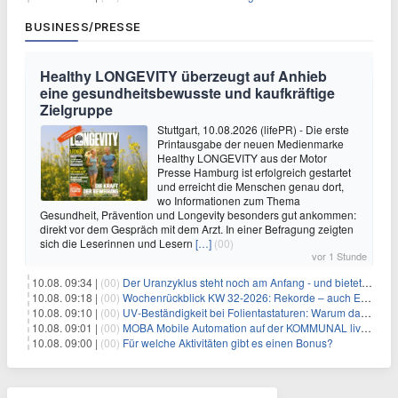
BUSINESS/PRESSE
Healthy LONGEVITY überzeugt auf Anhieb
eine gesundheitsbewusste und kaufkräftige
Zielgruppe
Stuttgart, 10.08.2026 (lifePR) - Die erste
Printausgabe der neuen Medienmarke
Healthy LONGEVITY aus der Motor
Presse Hamburg ist erfolgreich gestartet
und erreicht die Menschen genau dort,
wo Informationen zum Thema
Gesundheit, Prävention und Longevity besonders gut ankommen:
direkt vor dem Gespräch mit dem Arzt. In einer Befragung zeigten
sich die Leserinnen und Lesern
[…]
(00)
vor 1 Stunde
10.08. 09:34 |
(00)
Der Uranzyklus steht noch am Anfang - und bietet Chancen
10.08. 09:18 |
(00)
Wochenrückblick KW 32-2026: Rekorde – auch Edelmetalle melden sich zurück!
10.08. 09:10 |
(00)
UV-Beständigkeit bei Folientastaturen: Warum das Material allein nicht über die Lebensdauer entscheidet
10.08. 09:01 |
(00)
MOBA Mobile Automation auf der KOMMUNAL live in Fulda
10.08. 09:00 |
(00)
Für welche Aktivitäten gibt es einen Bonus?