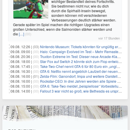
wichtiger Bestandteil deines Fortschritts.
Sie bestimmen nicht nur, wie du dich
durch die Spirhalit-Inseln bewegst,
sondern können mit verschiedenen
Verbesserungen deutlich stärker werden.
Gerade später im Spiel machen die richtigen Upgrades einen
großen Unterschied, wenn die Salmoniden stärker werden und
die
[…]
(00)
vor 17 Stunden
09.08. 12:26 |
(03)
Nintendo Museum: Tickets könnten für ungültig erklärt werden!
09.08. 09:00 |
(00)
Halo: Campaign Evolved im Test – Mehr Remaster als Remake
08.08. 20:36 |
(00)
Truxton Extreme im Test: Dieser neue Arcade-Klassiker verzeiht dir gar nichts
08.08. 18:00 |
(00)
Star Fox auf Switch 2 könnte sich zum Flop entwickeln
08.08. 17:45 |
(00)
Take-Two-Chef nennt GTA 6 für 80 Euro ein „unglaubliches Schnäppchen“
08.08. 16:30 |
(00)
GTA 6: Netflix nennt angeblich Laufzeit der neuen Gameplay-Präsentation
08.08. 16:00 |
(01)
Zelda-Film: Ganondorf, Impa und weitere Darsteller sollen feststehen
08.08. 16:00 |
(00)
Rockstar-CEO: In drei Jahren werden alle Spiele gestreamt
08.08. 15:00 |
(00)
GTA 6: Take-Two meldet „beispiellose“ Vorbestellungen – und nennt sie im selben Atemzug unkalkulierbar
08.08. 14:00 |
(00)
Fallout 3 war nicht so groß, wie Bethesda es ursprünglich wollte