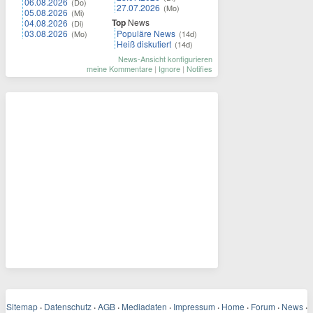
06.08.2026
(Do)
27.07.2026
(Mo)
05.08.2026
(Mi)
Top
News
04.08.2026
(Di)
03.08.2026
Populäre News
(Mo)
(14d)
Heiß diskutiert
(14d)
News-Ansicht konfigurieren
meine Kommentare
|
Ignore
|
Notifies
Sitemap
·
Datenschutz
·
AGB
·
Mediadaten
·
Impressum
·
Home
·
Forum
·
News
·