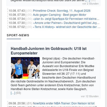
vor 2 Stunden
10.08. 07:43 |
(00)
Primetime-Check: Sonntag, 11. August 2026
10.08. 07:39 |
(00)
Auto gegen Camping - Beet gegen Motor
10.08. 07:34 |
(00)
«plan b» zeigt Spartipps für Fernreisen mit kleinem Budget
10.08. 07:30 |
(00)
«Amore unter Palmen» Deutschland geht bei Joyn weiter
10.08. 07:02 |
(00)
«Terra X History» widmet sich der Geschichte der deutschen Vereine
SPORT-NEWS
Handball-Junioren im Goldrausch: U18 ist
Europameister
Belgrad (dpa) - Die deutschen Handball-
Junioren sind Europameister. Die
Auswahl von Bundestrainer Erik Wudtke
deklassierte im U18-Finale von Belgrad
Slowenien mit 36: 27 (17: 11) und
bescherte dem Deutschen Handballbund
die nächste Goldmedaille im Nachwuchsbereich. Zum deutschen
Gold-Team gehören unter anderem Elvis Kretzschmar, Sohn von
Handball-Ikone Stefan Kretzschmar, sowie Kalle Gaugisch,
[…]
(03)
vor 12 Stunden
09.08. 20:58 |
(01)
Nowitzkis erster NBA-Trainer: Don Nelson ist tot