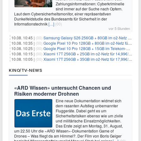
Zahlungsinformationen: Cyberkriminelle
sind immer auf der Suche nach Opfern.
Laut dem Cybersicherheitsmonitor, einer repräsentativen
Dunkelfeldstudie des Bundesamts für Sicherheit in der
Informationstechnik
[…]
(00)
vor 5 Stunden
10.08. 10:45 |
(00)
Samsung Galaxy S26 256GB + 80GB im o2-Netz für 24,99€/Monat (effektiv 4,90€/Monat)
10.08. 10:35 |
(00)
Google Pixel 10 Pro 128GB + 80GB im o2-Netz für 24,99€/Monat (effektiv -6,60€/Monat)
10.08. 10:25 |
(00)
Google Pixel 10 Pro 128GB + 15GB im Telekom-Netz für 19,98€/Monat (effektiv -12,77€/Monat)
10.08. 10:15 |
(00)
Xiaomi 17T 256GB + 25GB im o2-Netz für 14,99€/Monat (effektiv -4,30€/Monat)
10.08. 10:05 |
(00)
Xiaomi 17T 256GB + 35GB im o2-Netz für 17,99€/Monat (effektiv -2,47€/Monat)
KINO/TV-NEWS
«ARD Wissen» untersucht Chancen und
Risiken moderner Drohnen
Eine neue Dokumentation widmet sich
dem rasanten Aufstieg unbemannter
Fluggeräte. Dabei geht es um
Sicherheitsrisiken ebenso wie um zivile
und militärische Einsatzmöglichkeiten.
Das Erste zeigt am Montag, 31. August,
um 22.50 Uhr die «ARD Wissen»-Dokumentation Game of
Drones – Was fliegt da am Himmel?. Der Film von Boris Geiger
begleitet Wissenschaftsjournalist Manuel Stark bei seiner
[…]
(00)