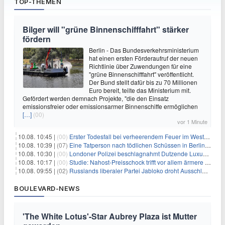
TOP-THEMEN
Bilger will "grüne Binnenschifffahrt" stärker
fördern
Berlin - Das Bundesverkehrsministerium
hat einen ersten Förderaufruf der neuen
Richtlinie über Zuwendungen für eine
"grüne Binnenschifffahrt" veröffentlicht.
Der Bund stellt dafür bis zu 70 Millionen
Euro bereit, teilte das Ministerium mit.
Gefördert werden demnach Projekte, "die den Einsatz
emissionsfreier oder emissionsarmer Binnenschiffe ermöglichen
[…]
(00)
vor 1 Minute
10.08. 10:45 |
(00)
Erster Todesfall bei verheerendem Feuer im Westen Kanadas
10.08. 10:39 |
(07)
Eine Tatperson nach tödlichen Schüssen in Berlin im Visier
10.08. 10:30 |
(00)
Londoner Polizei beschlagnahmt Dutzende Luxusautos
10.08. 10:17 |
(00)
Studie: Nahost-Preisschock trifft vor allem ärmere Haushalte
10.08. 09:55 |
(02)
Russlands liberaler Partei Jabloko droht Ausschluss von Wahl
BOULEVARD-NEWS
'The White Lotus'-Star Aubrey Plaza ist Mutter