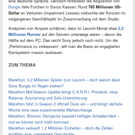
eine deutliche Sprache. Dennoch hinterlässt die Akquisition von
Bungie
tiefe Furchen in Sonys Kassen: Rund
765 Millionen US-
Dollar
an Verlusten (Impairment Losses) verbuchte der Konzern im
vergangenen Geschäftsjahr im Zusammenhang mit dem Studio.
Analysten von Ampere schätzen, dass im Launch-Monat etwa
2,2
Millionen Runner
auf den Servern unterwegs waren – davon die
Hälfte auf dem PC. Das reicht Sony jedoch noch nicht. Um die
„Performance zu verbessern“, will man die Basis an engagierten
Kernspielern massiv ausbauen.
ZUM THEMA
Marathon: 2,2 Millionen Spieler zum Launch – doch warum lässt
Sony Bungie im Regen stehen?
Marathon Mid-Season Update bringt C.A.R.R.I.-Protokoll, neue
Balance, Ausrüstung und Solo-Unterstützung
Marathon führt in Season 2 offiziell Duos ein – und bringt nächste
Woche eine neue experimentelle Warteschlange
Marathon: Biotoxic Disinjector kassiert heftigen Schaden-Nerf –
und es könnte noch mehr kommen
Marathon verkauft 1,2 Millionen Einheiten – doch die Zahlen
erzählen eine unerwartete Geschichte