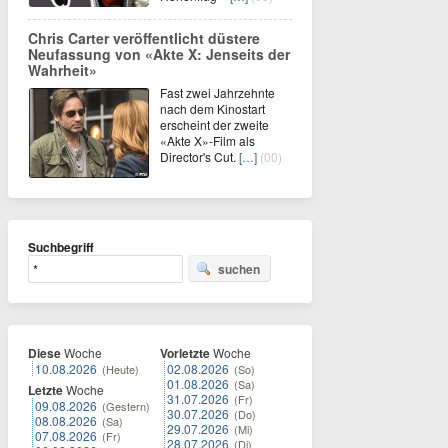
Chris Carter veröffentlicht düstere
Neufassung von «Akte X: Jenseits der
Wahrheit»
Fast zwei Jahrzehnte
nach dem Kinostart
erscheint der zweite
«Akte X»-Film als
Director's Cut.
[…]
(00)
Suchbegriff
suchen
Diese
Woche
Vorletzte
Woche
10.08.2026
02.08.2026
(Heute)
(So)
01.08.2026
(Sa)
Letzte
Woche
31.07.2026
(Fr)
09.08.2026
(Gestern)
30.07.2026
(Do)
08.08.2026
(Sa)
29.07.2026
(Mi)
07.08.2026
(Fr)
28.07.2026
(Di)