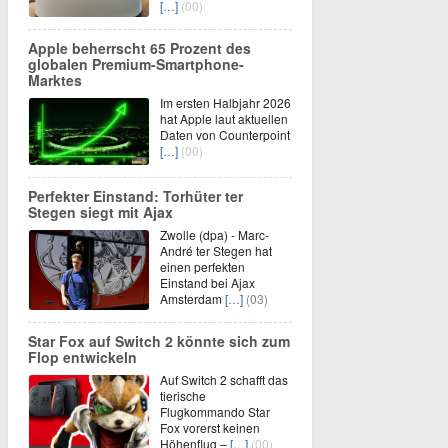
[…]
(00)
Apple beherrscht 65 Prozent des
globalen Premium-Smartphone-
Marktes
Im ersten Halbjahr 2026
hat Apple laut aktuellen
Daten von Counterpoint
[…]
(00)
Perfekter Einstand: Torhüter ter
Stegen siegt mit Ajax
Zwolle (dpa) - Marc-
André ter Stegen hat
einen perfekten
Einstand bei Ajax
Amsterdam
[…]
(03)
Star Fox auf Switch 2 könnte sich zum
Flop entwickeln
Auf Switch 2 schafft das
tierische
Flugkommando Star
Fox vorerst keinen
Höhenflug –
[…]
(00)