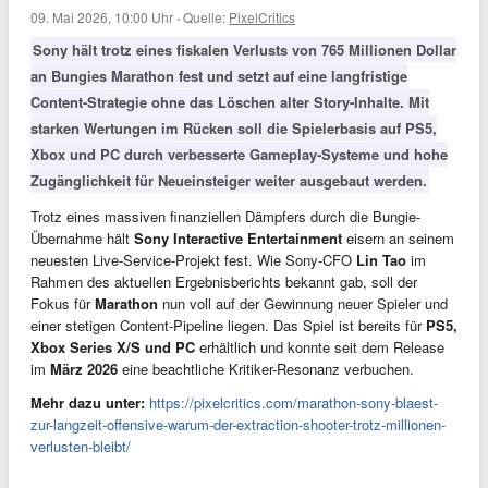
09. Mai 2026, 10:00 Uhr
·
Quelle:
PixelCritics
Sony hält trotz eines fiskalen Verlusts von 765 Millionen Dollar
an Bungies Marathon fest und setzt auf eine langfristige
Content-Strategie ohne das Löschen alter Story-Inhalte. Mit
starken Wertungen im Rücken soll die Spielerbasis auf PS5,
Xbox und PC durch verbesserte Gameplay-Systeme und hohe
Zugänglichkeit für Neueinsteiger weiter ausgebaut werden.
Trotz eines massiven finanziellen Dämpfers durch die Bungie-
Übernahme hält
Sony Interactive Entertainment
eisern an seinem
neuesten Live-Service-Projekt fest. Wie Sony-CFO
Lin Tao
im
Rahmen des aktuellen Ergebnisberichts bekannt gab, soll der
Fokus für
Marathon
nun voll auf der Gewinnung neuer Spieler und
einer stetigen Content-Pipeline liegen. Das Spiel ist bereits für
PS5,
Xbox Series X/S und PC
erhältlich und konnte seit dem Release
im
März 2026
eine beachtliche Kritiker-Resonanz verbuchen.
Mehr dazu unter:
https://pixelcritics.com/marathon-sony-blaest-
zur-langzeit-offensive-warum-der-extraction-shooter-trotz-millionen-
verlusten-bleibt/