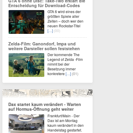
GTA 6 ohne Disc: Take-Two erklärt die
Entscheidung für Download-Codes
GTA 6 wird eines der
größten Spiele aller
Zeiten – doch wer den
neuen Rockstar-Titel
[…]
(00)
Zelda-Film: Ganondorf, Impa und
weitere Darsteller sollen feststehen
Der kommende The
Legend of Zelda -Film
nimmt bei der
Besetzung immer
konkretere
[…]
(01)
Dax startet kaum verändert - Warten
auf Hormus-Öffnung geht weiter
Frankfurt/Main - Der
Dax ist am Montag
kaum verändert in den
Handelstag gestartet.