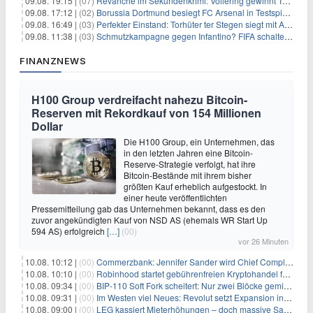
09.08. 19:15 |
(07)
Revanche im Sekundenkrimi: Vollering gewinnt Tour
09.08. 17:12 |
(02)
Borussia Dortmund besiegt FC Arsenal in Testspiel mit 3:2
09.08. 16:49 |
(03)
Perfekter Einstand: Torhüter ter Stegen siegt mit Ajax
09.08. 11:38 |
(03)
Schmutzkampagne gegen Infantino? FIFA schaltet auf Angriff
FINANZNEWS
H100 Group verdreifacht nahezu Bitcoin-
Reserven mit Rekordkauf von 154 Millionen
Dollar
Die H100 Group, ein Unternehmen, das
in den letzten Jahren eine Bitcoin-
Reserve-Strategie verfolgt, hat ihre
Bitcoin-Bestände mit ihrem bisher
größten Kauf erheblich aufgestockt. In
einer heute veröffentlichten
Pressemitteilung gab das Unternehmen bekannt, dass es den
zuvor angekündigten Kauf von NSD AS (ehemals WR Start Up
594 AS) erfolgreich
[…]
(00)
vor 26 Minuten
10.08. 10:12 |
(00)
Commerzbank: Jennifer Sander wird Chief Compliance Officer der
10.08. 10:10 |
(00)
Robinhood startet gebührenfreien Kryptohandel für britische Investoren
10.08. 09:34 |
(00)
BIP-110 Soft Fork scheitert: Nur zwei Blöcke gemined, bevor es zum Stillstand kommt
10.08. 09:31 |
(00)
Im Westen viel Neues: Revolut setzt Expansion in Europa fort
10.08. 09:00 |
(00)
LEG kassiert Mieterhöhungen – doch massive Sanierungskosten fressen Gewinne auf