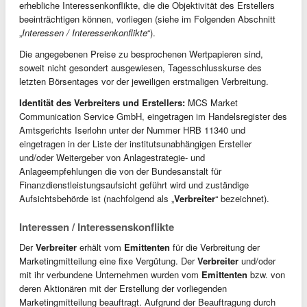
erhebliche Interessenkonflikte, die die Objektivität des Erstellers
beeinträchtigen können, vorliegen (siehe im Folgenden Abschnitt
„
Interessen / Interessenkonflikte
“).
Die angegebenen Preise zu besprochenen Wertpapieren sind,
soweit nicht gesondert ausgewiesen, Tagesschlusskurse des
letzten Börsentages vor der jeweiligen erstmaligen Verbreitung.
Identität des Verbreiters und Erstellers:
MCS Market
Communication Service GmbH, eingetragen im Handelsregister des
Amtsgerichts Iserlohn unter der Nummer HRB 11340 und
eingetragen in der Liste der institutsunabhängigen Ersteller
und/oder Weitergeber von Anlagestrategie- und
Anlageempfehlungen die von der Bundesanstalt für
Finanzdienstleistungsaufsicht geführt wird und zuständige
Aufsichtsbehörde ist (nachfolgend als „
Verbreiter
“ bezeichnet).
Interessen / Interessenskonflikte
Der
Verbreiter
erhält vom
Emittenten
für die Verbreitung der
Marketingmitteilung eine fixe Vergütung. Der
Verbreiter
und/oder
mit ihr verbundene Unternehmen wurden vom
Emittenten
bzw. von
deren Aktionären mit der Erstellung der vorliegenden
Marketingmitteilung beauftragt. Aufgrund der Beauftragung durch