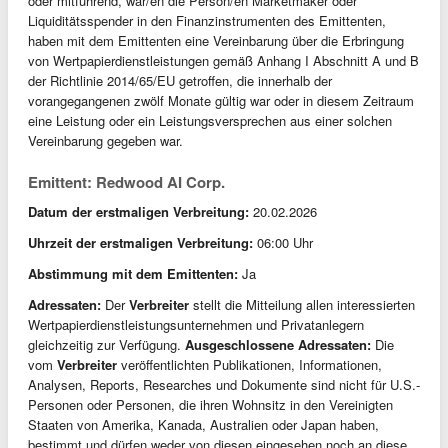
oder mitführend, war/en die Person/en Marketmaker oder
Liquiditätsspender in den Finanzinstrumenten des Emittenten,
haben mit dem Emittenten eine Vereinbarung über die Erbringung
von Wertpapierdienstleistungen gemäß Anhang I Abschnitt A und B
der Richtlinie 2014/65/EU getroffen, die innerhalb der
vorangegangenen zwölf Monate gültig war oder in diesem Zeitraum
eine Leistung oder ein Leistungsversprechen aus einer solchen
Vereinbarung gegeben war.
Emittent: Redwood AI Corp.
Datum der erstmaligen Verbreitung:
20.02.2026
Uhrzeit der erstmaligen Verbreitung:
06:00 Uhr
Abstimmung mit dem Emittenten:
Ja
Adressaten:
Der
Verbreiter
stellt die Mitteilung allen interessierten
Wertpapierdienstleistungsunternehmen und Privatanlegern
gleichzeitig zur Verfügung.
Ausgeschlossene Adressaten:
Die
vom
Verbreiter
veröffentlichten Publikationen, Informationen,
Analysen, Reports, Researches und Dokumente sind nicht für U.S.-
Personen oder Personen, die ihren Wohnsitz in den Vereinigten
Staaten von Amerika, Kanada, Australien oder Japan haben,
bestimmt und dürfen weder von diesen eingesehen noch an diese