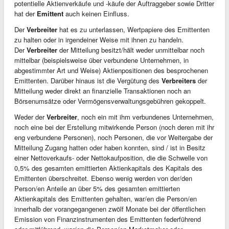
potentielle Aktienverkäufe und -käufe der Auftraggeber sowie Dritter
hat der
Emittent
auch keinen Einfluss.
Der
Verbreiter
hat es zu unterlassen, Wertpapiere des Emittenten
zu halten oder in irgendeiner Weise mit ihnen zu handeln.
Der
Verbreiter
der Mitteilung besitzt/hält weder unmittelbar noch
mittelbar (beispielsweise über verbundene Unternehmen, in
abgestimmter Art und Weise) Aktienpositionen des besprochenen
Emittenten. Darüber hinaus ist die Vergütung des
Verbreiters
der
Mitteilung weder direkt an finanzielle Transaktionen noch an
Börsenumsätze oder Vermögensverwaltungsgebühren gekoppelt.
Weder der
Verbreiter
, noch ein mit ihm verbundenes Unternehmen,
noch eine bei der Erstellung mitwirkende Person (noch deren mit ihr
eng verbundene Personen), noch Personen, die vor Weitergabe der
Mitteilung Zugang hatten oder haben konnten, sind / ist in Besitz
einer Nettoverkaufs- oder Nettokaufposition, die die Schwelle von
0,5% des gesamten emittierten Aktienkapitals des Kapitals des
Emittenten überschreitet. Ebenso wenig werden von der/den
Person/en Anteile an über 5% des gesamten emittierten
Aktienkapitals des Emittenten gehalten, war/en die Person/en
innerhalb der vorangegangenen zwölf Monate bei der öffentlichen
Emission von Finanzinstrumenten des Emittenten federführend