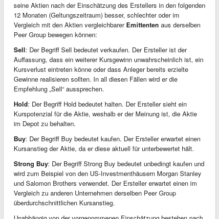
seine Aktien nach der Einschätzung des Erstellers in den folgenden
12 Monaten (Geltungszeitraum) besser, schlechter oder im
Vergleich mit den Aktien vergleichbarer
Emittenten
aus derselben
Peer Group bewegen können:
Sell
: Der Begriff Sell bedeutet verkaufen. Der Ersteller ist der
Auffassung, dass ein weiterer Kursgewinn unwahrscheinlich ist, ein
Kursverlust eintreten könne oder dass Anleger bereits erzielte
Gewinne realisieren sollten. In all diesen Fällen wird er die
Empfehlung „Sell“ aussprechen.
Hold
: Der Begriff Hold bedeutet halten. Der Ersteller sieht ein
Kurspotenzial für die Aktie, weshalb er der Meinung ist, die Aktie
im Depot zu behalten.
Buy
: Der Begriff Buy bedeutet kaufen. Der Ersteller erwartet einen
Kursanstieg der Aktie, da er diese aktuell für unterbewertet hält.
Strong Buy
: Der Begriff Strong Buy bedeutet unbedingt kaufen und
wird zum Beispiel von den US-Investmenthäusern Morgan Stanley
und Salomon Brothers verwendet. Der Ersteller erwartet einen im
Vergleich zu anderen Unternehmen derselben Peer Group
überdurchschnittlichen Kursanstieg.
Unabhängig von der vorgenommenen Einschätzung bestehen nach