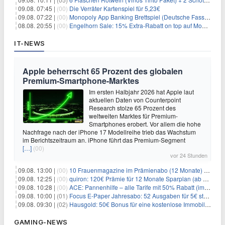
09.08. 07:45 |
(00)
Die Verräter Kartenspiel für 5,23€
09.08. 07:22 |
(00)
Monopoly App Banking Brettspiel (Deutsche Fassung) für 9,84€
08.08. 20:55 |
(00)
Engelhorn Sale: 15% Extra-Rabatt on top auf Mode- und Sport-Artikel
IT-NEWS
Apple beherrscht 65 Prozent des globalen
Premium-Smartphone-Marktes
Im ersten Halbjahr 2026 hat Apple laut
aktuellen Daten von Counterpoint
Research stolze 65 Prozent des
weltweiten Marktes für Premium-
Smartphones erobert. Vor allem die hohe
Nachfrage nach der iPhone 17 Modellreihe trieb das Wachstum
im Berichtszeitraum an. iPhone führt das Premium-Segment
[…]
(00)
vor 24 Stunden
09.08. 13:00 |
(00)
10 Frauenmagazine im Prämienabo (12 Monate) mit Prämien bis zu 225€
09.08. 12:25 |
(00)
quiron: 120€ Prämie für 12 Monate Sparplan (ab 100€/Monat)
09.08. 10:28 |
(00)
ACE: Pannenhilfe – alle Tarife mit 50% Rabatt (im ersten Jahr)
09.08. 10:00 |
(01)
Focus E-Paper Jahresabo: 52 Ausgaben für 5€ statt 207,48€ – per Formular kündbar!
09.08. 09:30 |
(02)
Hausgold: 50€ Bonus für eine kostenlose Immobilienbewertung
GAMING-NEWS