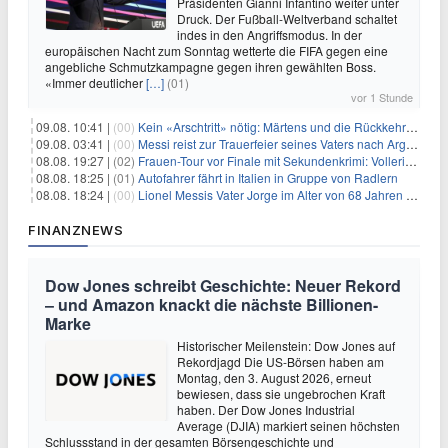
Präsidenten Gianni Infantino weiter unter
Druck. Der Fußball-Weltverband schaltet
indes in den Angriffsmodus. In der
europäischen Nacht zum Sonntag wetterte die FIFA gegen eine
angebliche Schmutzkampagne gegen ihren gewählten Boss.
«Immer deutlicher
[…]
(01)
vor 1 Stunde
09.08. 10:41 |
(00)
Kein «Arschtritt» nötig: Märtens und die Rückkehr nach Paris
09.08. 03:41 |
(00)
Messi reist zur Trauerfeier seines Vaters nach Argentinien
08.08. 19:27 |
(02)
Frauen-Tour vor Finale mit Sekundenkrimi: Vollering in Gelb
08.08. 18:25 |
(01)
Autofahrer fährt in Italien in Gruppe von Radlern
08.08. 18:24 |
(00)
Lionel Messis Vater Jorge im Alter von 68 Jahren gestorben
FINANZNEWS
Dow Jones schreibt Geschichte: Neuer Rekord
– und Amazon knackt die nächste Billionen-
Marke
Historischer Meilenstein: Dow Jones auf
Rekordjagd Die US-Börsen haben am
Montag, den 3. August 2026, erneut
bewiesen, dass sie ungebrochen Kraft
haben. Der Dow Jones Industrial
Average (DJIA) markiert seinen höchsten
Schlussstand in der gesamten Börsengeschichte und