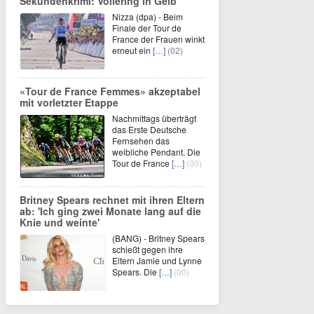
Sekundenkrimi: Vollering in Gelb
Nizza (dpa) - Beim
Finale der Tour de
France der Frauen winkt
erneut ein
[…]
(02)
«Tour de France Femmes» akzeptabel
mit vorletzter Etappe
Nachmittags überträgt
das Erste Deutsche
Fernsehen das
weibliche Pendant. Die
Tour de France
[…]
(00)
Britney Spears rechnet mit ihren Eltern
ab: 'Ich ging zwei Monate lang auf die
Knie und weinte'
(BANG) - Britney Spears
schießt gegen ihre
Eltern Jamie und Lynne
Spears. Die
[…]
(00)