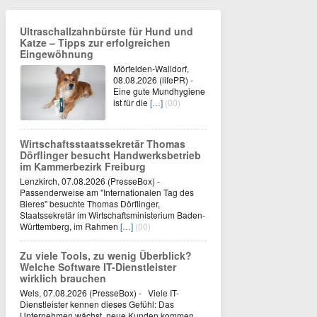
Ultraschallzahnbürste für Hund und
Katze – Tipps zur erfolgreichen
Eingewöhnung
Mörfelden-Walldorf,
08.08.2026 (lifePR) -
Eine gute Mundhygiene
ist für die
[…]
(00)
Wirtschaftsstaatssekretär Thomas
Dörflinger besucht Handwerksbetrieb
im Kammerbezirk Freiburg
Lenzkirch, 07.08.2026 (PresseBox) -
Passenderweise am "Internationalen Tag des
Bieres" besuchte Thomas Dörflinger,
Staatssekretär im Wirtschaftsministerium Baden-
Württemberg, im Rahmen
[…]
(00)
Zu viele Tools, zu wenig Überblick?
Welche Software IT-Dienstleister
wirklich brauchen
Wels, 07.08.2026 (PresseBox) - Viele IT-
Dienstleister kennen dieses Gefühl: Das
Unternehmen wächst, neue Kunden kommen