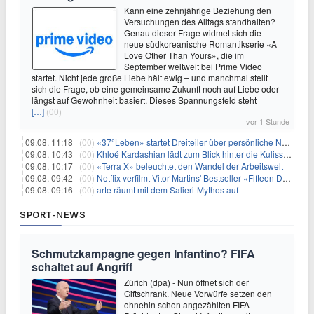
Kann eine zehnjährige Beziehung den
Versuchungen des Alltags standhalten?
Genau dieser Frage widmet sich die
neue südkoreanische Romantikserie «A
Love Other Than Yours», die im
September weltweit bei Prime Video
startet. Nicht jede große Liebe hält ewig – und manchmal stellt
sich die Frage, ob eine gemeinsame Zukunft noch auf Liebe oder
längst auf Gewohnheit basiert. Dieses Spannungsfeld steht
[…]
(00)
vor 1 Stunde
09.08. 11:18 |
(00)
«37°Leben» startet Dreiteiler über persönliche Neuanfänge
09.08. 10:43 |
(00)
Khloé Kardashian lädt zum Blick hinter die Kulissen ihres Freundeskreises
09.08. 10:17 |
(00)
«Terra X» beleuchtet den Wandel der Arbeitswelt
09.08. 09:42 |
(00)
Netflix verfilmt Vitor Martins' Bestseller «Fifteen Days»
09.08. 09:16 |
(00)
arte räumt mit dem Salieri-Mythos auf
SPORT-NEWS
Schmutzkampagne gegen Infantino? FIFA
schaltet auf Angriff
Zürich (dpa) - Nun öffnet sich der
Giftschrank. Neue Vorwürfe setzen den
ohnehin schon angezählten FIFA-