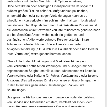
verbunden sind. Jedes Geschäft mit Optionsscheinen,
Hebelzertifikaten oder sonstigen Finanzprodukten ist sogar mit
äußerst großen Risiken behaftet. Aufgrund von politischen,
wirtschaftlichen oder sonstigen Veränderungen kann es zu
erheblichen Kursverlusten, im schlimmsten Fall zum Totalverlust
des eingesetzten Kapitals kommen. Bei derivativen Produkten ist
die Wahrscheinlichkeit extremer Verluste mindestens genauso hoch
wie bei SmallCap Aktien, wobei auch die großen in- und
ausländischen Aktienwerte schwere Kursverluste bis hin zum
Totalverlust erleiden können. Sie sollten sich vor jeder
Anlageentscheidung (z.B. durch Ihre Hausbank oder einen Berater
Ihres Vertrauens) weitergehend beraten lassen.
Obwohl die in den Mitteilungen und Markteinschätzungen
vom
Verbreiter
enthaltenen Wertungen und Aussagen mit der
angemessenen Sorgfalt erstellt wurden, übernehmen wir keinerlei
Verantwortung oder Haftung für Fehler, Versäumnisse oder falsche
Angaben. Dies gilt ebenso für alle von unseren Gesprächspartnern
in den Interviews geäußerten Darstellungen, Zahlen und
Beurteilungen.
Das gesamte Risiko, das aus dem Verwenden oder der Leistung
von Service und Materialien entsteht, verbleibt bei Ihnen, dem
Leser. Bis zum durch anwendbares Recht äußerstenfalls