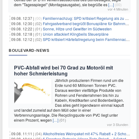
dem "Tagesspiegel" (Montagsausgabe), sie begrüße es
[…]
(00)
vor 4 Minuten
09.08. 12:37 |
(00)
Familiennachzug: SPD kritisiert Regelung als zu streng
09.08. 12:30 |
(02)
Fahrgastverband begrüßt Bonuspläne für Bahnmanager
09.08. 12:22 |
(01)
Sonne, Hitze und Gewitter im Südwesten
09.08. 12:18 |
(01)
Union attackiert Klingbeils Steuerpläne
09.08. 12:12 |
(02)
SPD kritisiert Härtefallregelung beim Familiennachzug als zu streng
BOULEVARD-NEWS
PVC-Abfall wird bei 70 Grad zu Motoröl mit
hoher Schmierleistung
Jährlich produzieren Firmen rund um die
Erde rund 60 Millionen Tonnen PVC.
Daraus werden vielfältige Produkte von
Rohren und Fensterrahmen bis hin zu
Kabeln, Kreditkarten und Bodenbelägen.
Das alles geht irgendwann einmal kaputt
und landet zumeist auf dem Müll oder in einer
Verbrennungsanlage. Die Recyclingquote von PVC liegt unter
einem Prozent, wegen
[…]
(01)
vor 3 Stunden
09.08. 11:11 |
(04)
Alkoholfreies Weinpaket mit 47% Rabatt + 2 Schott Zwiesel Gläser GRATIS für 29,99€
09.08. 10:11 |
(05)
6 Flaschen Rotwein (Vinos Tinto Paket) + 2 Schott Zwiesel Gläser für 25,99€ inkl. Versand