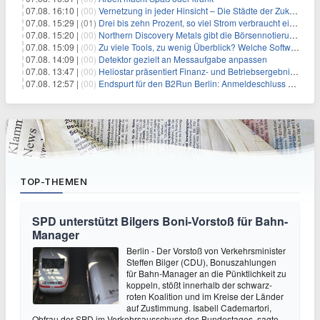
07.08. 16:10 |
(00)
Vernetzung in jeder Hinsicht – Die Städte der Zukunft sind grün-blau
07.08. 15:29 |
(01)
Drei bis zehn Prozent, so viel Strom verbraucht ein Aufzug im Gebäude
07.08. 15:20 |
(00)
Northern Discovery Metals gibt die Börsennotierung an der Frankfurter Wertpapierbörse bekannt
07.08. 15:09 |
(00)
Zu viele Tools, zu wenig Überblick? Welche Software IT-Dienstleister wirklich brauchen
07.08. 14:09 |
(00)
Detektor gezielt an Messaufgabe anpassen
07.08. 13:47 |
(00)
Heliostar präsentiert Finanz- und Betriebsergebnis für das zweite Quartal 2026 mit Goldproduktion und Barreserven in Rekordhöhe
07.08. 12:57 |
(00)
Endspurt für den B2Run Berlin: Anmeldeschluss am 26. August
TOP-THEMEN
SPD unterstützt Bilgers Boni-Vorstoß für Bahn-
Manager
Berlin - Der Vorstoß von Verkehrsminister
Steffen Bilger (CDU), Bonuszahlungen
für Bahn-Manager an die Pünktlichkeit zu
koppeln, stößt innerhalb der schwarz-
roten Koalition und im Kreise der Länder
auf Zustimmung. Isabell Cademartori,
Obfrau der SPD im Verkehrsausschuss des Bundestages, sagte