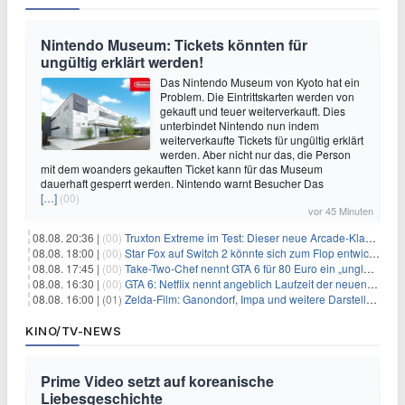
Nintendo Museum: Tickets könnten für
ungültig erklärt werden!
Das Nintendo Museum von Kyoto hat ein
Problem. Die Eintrittskarten werden von
gekauft und teuer weiterverkauft. Dies
unterbindet Nintendo nun indem
weiterverkaufte Tickets für ungültig erklärt
werden. Aber nicht nur das, die Person
mit dem woanders gekauften Ticket kann für das Museum
dauerhaft gesperrt werden. Nintendo warnt Besucher Das
[…]
(00)
vor 45 Minuten
08.08. 20:36 |
(00)
Truxton Extreme im Test: Dieser neue Arcade-Klassiker verzeiht dir gar nichts
08.08. 18:00 |
(00)
Star Fox auf Switch 2 könnte sich zum Flop entwickeln
08.08. 17:45 |
(00)
Take-Two-Chef nennt GTA 6 für 80 Euro ein „unglaubliches Schnäppchen“
08.08. 16:30 |
(00)
GTA 6: Netflix nennt angeblich Laufzeit der neuen Gameplay-Präsentation
08.08. 16:00 |
(01)
Zelda-Film: Ganondorf, Impa und weitere Darsteller sollen feststehen
KINO/TV-NEWS
Prime Video setzt auf koreanische
Liebesgeschichte