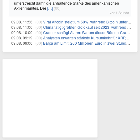
unterstreicht damit die anhaltende Stärke des amerikanischen
Aktienmarktes. Der
[…]
(00)
vor 1 Stunde
09.08. 11:56 |
(00)
Viral Altcoin steigt um 50%, während Bitcoin unter $65.000 fällt
09.08. 11:00 |
(00)
China tätigt größten Goldkauf seit 2023, während Goldpreis um 8% steigt
09.08. 10:00 |
(00)
Cramer schlägt Alarm: Warum dieser Börsen-Crash die beste Einstiegschance seit Monaten ist
09.08. 09:19 |
(00)
Analysten erwarten stärkste Kursumkehr für XRP, während Polymarket skeptisch bleibt
09.08. 09:00 |
(00)
Barça am Limit: 200 Millionen Euro in zwei Stunden – warum dieser Schuldentrip hochgefährlich wird