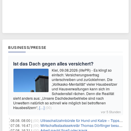
BUSINESS/PRESSE
Ist das Dach gegen alles versichert?
Kiel, 09.08.2026 (lifePR) - Es klingt so
einfach: Versicherungsvertrag
unterschreiben und zurücklehnen. Die
„Vollkasko-Mentalität“ vieler Hausbesitzer
und Hausverwaltungen kann sich im
Schadensfall rächen. Denn die Realität
sieht anders aus: „Unsere Dachdeckerbetriebe sind nach
Unwettern natürlich so schnell wie möglich bei betroffenen
Hausbesitzern“,
[…]
(00)
vor 5 Stunden
08.08. 08:00 |
(00)
Ultraschallzahnbürste für Hund und Katze – Tipps zur erfolgreichen Eingewöhnung
07.08. 16:47 |
(00)
Wirtschaftsstaatssekretär Thomas Dörflinger besucht Handwerksbetrieb im Kammerbezirk Freiburg
07.08. 16:31 |
(00)
Arbeit macht Spaß oder krank