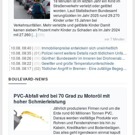
18 Minuten ist im letzten Jahr ein Kind im
Straßenverkehr verletzt oder getötet
worden. Laut Statistischem Bundesamt
verunglückten im Jahr 2025 rund 29.270
Kinder unter 15 Jahren bei
Verkehrsunfällen. Mehr verletzte und getötete Kinder Damit
kamen sieben Prozent mehr Kinder zu Schaden als im Jahr 2024
mit 27.260
[…]
(00)
vor 7 Minuten
10.08. 08:40 |
(00)
Immobilienpreise entwickeln sich uneinheitlich
10.08. 08:35 |
(01)
Polizei nennt weitere Details nach tödlichem Unfall auf B470
10.08. 08:26 |
(00)
Günther: Bundeswehr im Inneren bei Drohnenabwehr einsetzen
10.08. 08:22 |
(00)
Gewitter und große Temperaturunterschiede
10.08. 08:17 |
(02)
Tödlicher Angriff in Bremen - Eine zufällige Begegnung?
BOULEVARD-NEWS
PVC-Abfall wird bei 70 Grad zu Motoröl mit
hoher Schmierleistung
Jährlich produzieren Firmen rund um die
Erde rund 60 Millionen Tonnen PVC.
Daraus werden vielfältige Produkte von
Rohren und Fensterrahmen bis hin zu
Kabeln, Kreditkarten und Bodenbelägen.
Das alles geht irgendwann einmal kaputt