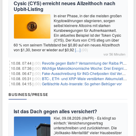
Cysic (CYS) erreicht neues Allzeithoch nach
Upbit-Listing
In einer Phase, in der die meisten großen
Kryptowährungen stagnieren, sorgen
selbst kleinere Altcoins mit starken
Kursbewegungen für Aufmerksamkeit.
Ein aktuelles Beispiel ist der Token Cysic
(CYS). Der Kurs von CYS stieg um über
60 % von seinem Tiefststand bei $0,80 auf ein neues Allzeithoch
von $1,30, bevor er wieder auf $0,92
[…]
(00)
vor 56 Minuten
10.08. 07:44 |
(00)
Revolte gegen Bafin? Versammlung der Raiba Plankstetten mit brisanter Agenda
10.08. 07:36 |
(00)
Wichtige Makroökonomische Woche: Drei Ereignisse, die Bitcoin beeinflussen könnten
10.08. 06:47 |
(00)
Fake-Ausschreibung für ING-Chefposten löst Verwirrung aus
10.08. 05:31 |
(00)
BTC-, ETH- und XRP-Wale verstärken Akkumulation, da CryptoQuant das Ende des Bärenmarktes sieht
10.08. 04:15 |
(00)
Gefälschte Auto-Inserate: So gehen Betrüger vor
BUSINESS/PRESSE
Ist das Dach gegen alles versichert?
Kiel, 09.08.2026 (lifePR) - Es klingt so
einfach: Versicherungsvertrag
unterschreiben und zurücklehnen. Die
„Vollkasko-Mentalität“ vieler Hausbesitzer