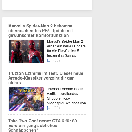
Marvel’s Spider-Man 2 bekommt
überraschendes PS5-Update mit
gewünschter Komfortfunktion
Marvel’s Spider-Man 2
erhält ein neues Update
für die PlayStation 5.
Insomniac Games
[…]
(00)
Truxton Extreme im Test: Dieser neue
Arcade-Klassiker verzeiht dir gar
nichts
Truxton Extreme ist ein
vertikal scrollendes
Shoot-‚em-up-
Videospiel, welches von
[…]
(00)
Take-Two-Chef nennt GTA 6 für 80
Euro ein „unglaubliches
Schnäppchen“