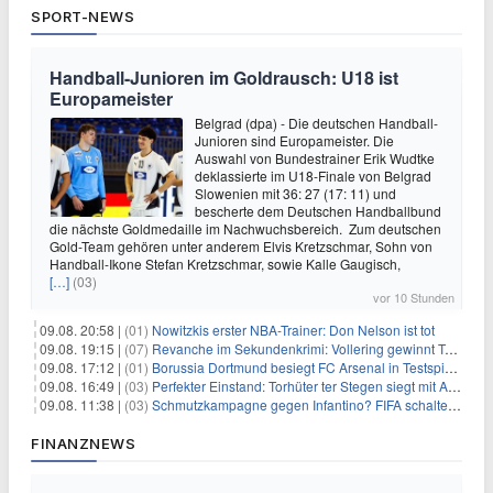
SPORT-NEWS
Handball-Junioren im Goldrausch: U18 ist
Europameister
Belgrad (dpa) - Die deutschen Handball-
Junioren sind Europameister. Die
Auswahl von Bundestrainer Erik Wudtke
deklassierte im U18-Finale von Belgrad
Slowenien mit 36: 27 (17: 11) und
bescherte dem Deutschen Handballbund
die nächste Goldmedaille im Nachwuchsbereich. Zum deutschen
Gold-Team gehören unter anderem Elvis Kretzschmar, Sohn von
Handball-Ikone Stefan Kretzschmar, sowie Kalle Gaugisch,
[…]
(03)
vor 10 Stunden
09.08. 20:58 |
(01)
Nowitzkis erster NBA-Trainer: Don Nelson ist tot
09.08. 19:15 |
(07)
Revanche im Sekundenkrimi: Vollering gewinnt Tour
09.08. 17:12 |
(01)
Borussia Dortmund besiegt FC Arsenal in Testspiel mit 3:2
09.08. 16:49 |
(03)
Perfekter Einstand: Torhüter ter Stegen siegt mit Ajax
09.08. 11:38 |
(03)
Schmutzkampagne gegen Infantino? FIFA schaltet auf Angriff
FINANZNEWS