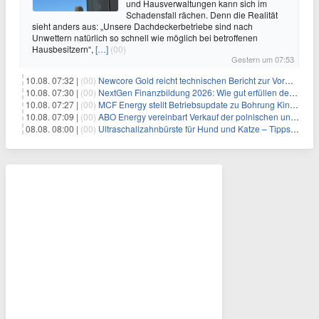
und Hausverwaltungen kann sich im
Schadensfall rächen. Denn die Realität
sieht anders aus: „Unsere Dachdeckerbetriebe sind nach
Unwettern natürlich so schnell wie möglich bei betroffenen
Hausbesitzern“,
[…]
(00)
Gestern um 07:53
10.08. 07:32 |
(00)
Newcore Gold reicht technischen Bericht zur Vormachbarkeitsstudie für das Goldprojekt Enchi in Ghana ein
10.08. 07:30 |
(00)
NextGen Finanzbildung 2026: Wie gut erfüllen deutsche Banken ihren Bildungsauftrag?
10.08. 07:27 |
(00)
MCF Energy stellt Betriebsupdate zu Bohrung Kinsau-1A, Lech Ost, zu Gasfeld Reudnitz und zu r Lizenz Erlenwiese in Deutschland bereit
10.08. 07:09 |
(00)
ABO Energy vereinbart Verkauf der polnischen und ungarischen Tochtergesellschaften
08.08. 08:00 |
(00)
Ultraschallzahnbürste für Hund und Katze – Tipps zur erfolgreichen Eingewöhnung