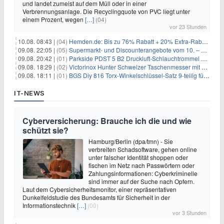
und landet zumeist auf dem Müll oder in einer
Verbrennungsanlage. Die Recyclingquote von PVC liegt unter
einem Prozent, wegen
[…]
(04)
vor 23 Stunden
10.08. 08:43 |
(04)
Hemden.de: Bis zu 76% Rabatt + 20% Extra-Rabatt auf ALLE Hemden
09.08. 22:05 |
(05)
Supermarkt- und Discounterangebote vom 10. – 15.08.2026
09.08. 20:42 |
(01)
Parkside PDST 5 B2 Druckluft-Schlauchtrommel mit 10 m Schlauch für 25,94€
09.08. 18:29 |
(02)
Victorinox Hunter Schweizer Taschenmesser mit 12 Funktionen für 43,99€
09.08. 18:11 |
(01)
BGS Diy 816 Torx-Winkelschlüssel-Satz 9-teilig für 6,45€
IT-NEWS
Cyberversicherung: Brauche ich die und wie
schützt sie?
Hamburg/Berlin (dpa/tmn) - Sie
verbreiten Schadsoftware, gehen online
unter falscher Identität shoppen oder
fischen im Netz nach Passwörtern oder
Zahlungsinformationen: Cyberkriminelle
sind immer auf der Suche nach Opfern.
Laut dem Cybersicherheitsmonitor, einer repräsentativen
Dunkelfeldstudie des Bundesamts für Sicherheit in der
Informationstechnik
[…]
(00)
vor 3 Stunden