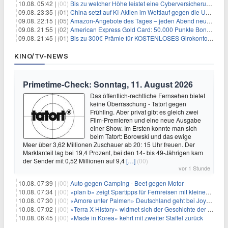
10.08. 05:42 |
(00)
Bis zu welcher Höhe leistet eine Cyberversicherung?
09.08. 23:35 |
(01)
China setzt auf KI-Aktien im Wettlauf gegen die USA um Chip- und Technologiedominanz
09.08. 22:15 |
(05)
Amazon-Angebote des Tages – jeden Abend neue Deals zum Stöbern
09.08. 21:55 |
(02)
American Express Gold Card: 50.000 Punkte Bonus + Metall-Kreditkarte
09.08. 21:45 |
(01)
Bis zu 300€ Prämie für KOSTENLOSES Girokonto bei der Santander – 50€ schon nach 1 Woche!
KINO/TV-NEWS
Primetime-Check: Sonntag, 11. August 2026
Das öffentlich-rechtliche Fernsehen bietet
keine Überraschung - Tatort gegen
Frühling. Aber privat gibt es gleich zwei
Film-Premieren und eine neue Ausgabe
einer Show. Im Ersten konnte man sich
beim Tatort: Borowski und das ewige
Meer über 3,62 Millionen Zuschauer ab 20: 15 Uhr freuen. Der
Marktanteil lag bei 19,4 Prozent, bei den 14- bis 49-Jährigen kam
der Sender mit 0,52 Millionen auf 9,4
[…]
(00)
vor 1 Stunde
10.08. 07:39 |
(00)
Auto gegen Camping - Beet gegen Motor
10.08. 07:34 |
(00)
«plan b» zeigt Spartipps für Fernreisen mit kleinem Budget
10.08. 07:30 |
(00)
«Amore unter Palmen» Deutschland geht bei Joyn weiter
10.08. 07:02 |
(00)
«Terra X History» widmet sich der Geschichte der deutschen Vereine
10.08. 06:45 |
(00)
«Made in Korea» kehrt mit zweiter Staffel zurück