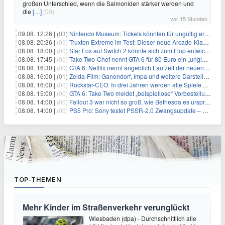
großen Unterschied, wenn die Salmoniden stärker werden und
die
[…]
(00)
vor 15 Stunden
09.08. 12:26 |
(03)
Nintendo Museum: Tickets könnten für ungültig erklärt werden!
08.08. 20:36 |
(00)
Truxton Extreme im Test: Dieser neue Arcade-Klassiker verzeiht dir gar nichts
08.08. 18:00 |
(00)
Star Fox auf Switch 2 könnte sich zum Flop entwickeln
08.08. 17:45 |
(00)
Take-Two-Chef nennt GTA 6 für 80 Euro ein „unglaubliches Schnäppchen“
08.08. 16:30 |
(00)
GTA 6: Netflix nennt angeblich Laufzeit der neuen Gameplay-Präsentation
08.08. 16:00 |
(01)
Zelda-Film: Ganondorf, Impa und weitere Darsteller sollen feststehen
08.08. 16:00 |
(00)
Rockstar-CEO: In drei Jahren werden alle Spiele gestreamt
08.08. 15:00 |
(00)
GTA 6: Take-Two meldet „beispiellose“ Vorbestellungen – und nennt sie im selben Atemzug unkalkulierbar
08.08. 14:00 |
(00)
Fallout 3 war nicht so groß, wie Bethesda es ursprünglich wollte
08.08. 14:00 |
(00)
PS5 Pro: Sony testet PSSR-2.0 Zwangsupdate – und das ist gut so
TOP-THEMEN
Mehr Kinder im Straßenverkehr verunglückt
Wiesbaden (dpa) - Durchschnittlich alle