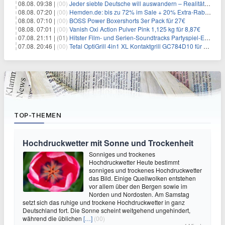
08.08. 09:38 |
(00)
Jeder siebte Deutsche will auswandern – Realität sieht oft anders aus
08.08. 07:20 |
(00)
Hemden.de: bis zu 72% im Sale + 20% Extra-Rabatt dank Gutschein
08.08. 07:10 |
(00)
BOSS Power Boxershorts 3er Pack für 27€
08.08. 07:01 |
(00)
Vanish Oxi Action Pulver Pink 1,125 kg für 8,87€
07.08. 21:11 |
(01)
Hitster Film- und Serien-Soundtracks Partyspiel-Erweiterung für 6,99€
07.08. 20:46 |
(00)
Tefal OptiGrill 4in1 XL Kontaktgrill GC784D10 für 239,99€
TOP-THEMEN
Hochdruckwetter mit Sonne und Trockenheit
Sonniges und trockenes
Hochdruckwetter Heute bestimmt
sonniges und trockenes Hochdruckwetter
das Bild. Einige Quellwolken entstehen
vor allem über den Bergen sowie im
Norden und Nordosten. Am Samstag
setzt sich das ruhige und trockene Hochdruckwetter in ganz
Deutschland fort. Die Sonne scheint weitgehend ungehindert,
während die üblichen
[…]
(00)