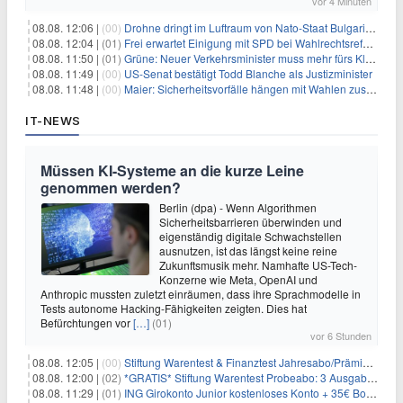
vor 4 Minuten
08.08. 12:06 |
(00)
Drohne dringt im Luftraum von Nato-Staat Bulgarien ein
08.08. 12:04 |
(01)
Frei erwartet Einigung mit SPD bei Wahlrechtsreform
08.08. 11:50 |
(01)
Grüne: Neuer Verkehrsminister muss mehr fürs Klima tun
08.08. 11:49 |
(00)
US-Senat bestätigt Todd Blanche als Justizminister
08.08. 11:48 |
(00)
Maier: Sicherheitsvorfälle hängen mit Wahlen zusammen
IT-NEWS
Müssen KI-Systeme an die kurze Leine
genommen werden?
Berlin (dpa) - Wenn Algorithmen
Sicherheitsbarrieren überwinden und
eigenständig digitale Schwachstellen
ausnutzen, ist das längst keine reine
Zukunftsmusik mehr. Namhafte US-Tech-
Konzerne wie Meta, OpenAI und
Anthropic mussten zuletzt einräumen, dass ihre Sprachmodelle in
Tests autonome Hacking-Fähigkeiten zeigten. Dies hat
Befürchtungen vor
[…]
(01)
vor 6 Stunden
08.08. 12:05 |
(00)
Stiftung Warentest & Finanztest Jahresabo/Prämienabo für 35€ + Buchprämie
08.08. 12:00 |
(02)
*GRATIS* Stiftung Warentest Probeabo: 3 Ausgaben gratis im Wert von 25,20€
08.08. 11:29 |
(01)
ING Girokonto Junior kostenloses Konto + 35€ Bonus