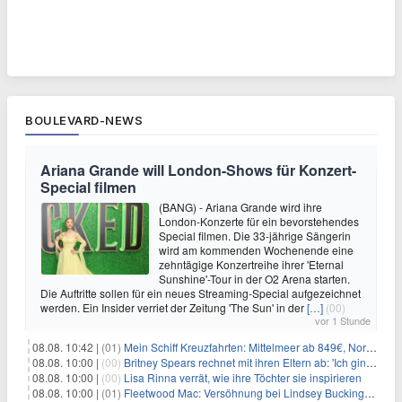
BOULEVARD-NEWS
Ariana Grande will London-Shows für Konzert-
Special filmen
(BANG) - Ariana Grande wird ihre
London-Konzerte für ein bevorstehendes
Special filmen. Die 33-jährige Sängerin
wird am kommenden Wochenende eine
zehntägige Konzertreihe ihrer 'Eternal
Sunshine'-Tour in der O2 Arena starten.
Die Auftritte sollen für ein neues Streaming-Special aufgezeichnet
werden. Ein Insider verriet der Zeitung 'The Sun' in der
[…]
(00)
vor 1 Stunde
08.08. 10:42 |
(01)
Mein Schiff Kreuzfahrten: Mittelmeer ab 849€, Norwegen ab 999€ p.P.
08.08. 10:00 |
(00)
Britney Spears rechnet mit ihren Eltern ab: 'Ich ging zwei Monate lang auf die Knie und weinte'
08.08. 10:00 |
(00)
Lisa Rinna verrät, wie ihre Töchter sie inspirieren
08.08. 10:00 |
(01)
Fleetwood Mac: Versöhnung bei Lindsey Buckingham und Stevie Nicks