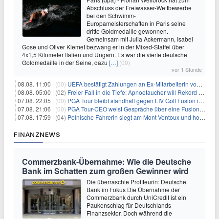
Abschluss der Freiwasser-Wettbewerbe
bei den Schwimm-
Europameisterschaften in Paris seine
dritte Goldmedaille gewonnen.
Gemeinsam mit Julia Ackermann, Isabel
Gose und Oliver Klemet bezwang er in der Mixed-Staffel über
4x1,5 Kilometer Italien und Ungarn. Es war die vierte deutsche
Goldmedaille in der Seine, dazu
[…]
(00)
vor 1 Stunde
08.08. 11:00 |
(00)
UEFA bestätigt Zahlungen an Ex-Mitarbeiterin von Infantino
08.08. 05:00 |
(02)
Freier Fall in die Tiefe: Apnoetaucher will Rekord brechen
07.08. 22:05 |
(00)
PGA Tour bleibt standhaft gegen LIV Golf Fusion in einem sich wandelnden Sportumfeld
07.08. 21:06 |
(00)
PGA Tour-CEO weist Gespräche über eine Fusion mit LIV Golf zurück und bekräftigt die Wettbewerbslandschaft
07.08. 17:59 |
(04)
Polnische Fahrerin siegt am Mont Ventoux und holt Tour-Gelb
FINANZNEWS
Commerzbank-Übernahme: Wie die Deutsche
Bank im Schatten zum großen Gewinner wird
Die überraschte Profiteurin: Deutsche
Bank im Fokus Die Übernahme der
Commerzbank durch UniCredit ist ein
Paukenschlag für Deutschlands
Finanzsektor. Doch während die