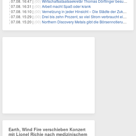
07.08. 16:47 |
(00)
Wirtschaftsstaatssekretär Thomas Dörflinger besucht Handwerksbetrieb im Kammerbezirk Freiburg
07.08. 16:31 |
(00)
Arbeit macht Spaß oder krank
07.08. 16:10 |
(00)
Vernetzung in jeder Hinsicht – Die Städte der Zukunft sind grün-blau
07.08. 15:29 |
(00)
Drei bis zehn Prozent, so viel Strom verbraucht ein Aufzug im Gebäude
07.08. 15:20 |
(00)
Northern Discovery Metals gibt die Börsennotierung an der Frankfurter Wertpapierbörse bekannt
Earth, Wind Fire verschieben Konzert
mit Lionel Richie nach medizinischem