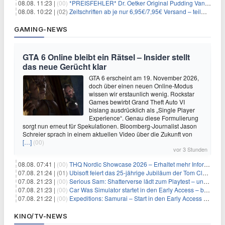
08.08. 11:23 |
(00)
*PREISFEHLER* Dr. Oetker Original Pudding Vanille 22er-Pack für 2,97€
08.08. 10:22 |
(02)
Zeitschriften ab je nur 6,95€/7,95€ Versand – teilweise selbstkündigend!
GAMING-NEWS
GTA 6 Online bleibt ein Rätsel – Insider stellt
das neue Gerücht klar
GTA 6 erscheint am 19. November 2026,
doch über einen neuen Online-Modus
wissen wir erstaunlich wenig. Rockstar
Games bewirbt Grand Theft Auto VI
bislang ausdrücklich als „Single Player
Experience“. Genau diese Formulierung
sorgt nun erneut für Spekulationen. Bloomberg-Journalist Jason
Schreier sprach in einem aktuellen Video über die Zukunft von
[…]
(00)
vor 3 Stunden
08.08. 07:41 |
(00)
THQ Nordic Showcase 2026 – Erhaltet mehr Informationen
07.08. 21:24 |
(01)
Ubisoft feiert das 25-jährige Jubiläum der Tom Clancy’s Ghost Recon-Reihe
07.08. 21:23 |
(00)
Serious Sam: Shatterverse lädt zum Playtest – und erscheint schon bald!
07.08. 21:23 |
(00)
Car Was Simulator startet in den Early Access – bald gehts los!
07.08. 21:22 |
(00)
Expeditions: Samurai – Start in den Early Access ab heute im feudalen Japan
KINO/TV-NEWS