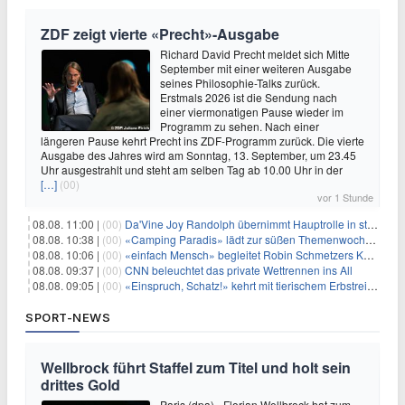
ZDF zeigt vierte «Precht»-Ausgabe
Richard David Precht meldet sich Mitte
September mit einer weiteren Ausgabe
seines Philosophie-Talks zurück.
Erstmals 2026 ist die Sendung nach
einer viermonatigen Pause wieder im
Programm zu sehen. Nach einer
längeren Pause kehrt Precht ins ZDF-Programm zurück. Die vierte
Ausgabe des Jahres wird am Sonntag, 13. September, um 23.45
Uhr ausgestrahlt und steht am selben Tag ab 10.00 Uhr in der
[…]
(00)
vor 1 Stunde
08.08. 11:00 |
(00)
Da'Vine Joy Randolph übernimmt Hauptrolle in starbesetzter schwarzer Komödie
08.08. 10:38 |
(00)
«Camping Paradis» lädt zur süßen Themenwoche ein
08.08. 10:06 |
(00)
«einfach Mensch» begleitet Robin Schmetzers Kampf gegen eine seltene Krankheit
08.08. 09:37 |
(00)
CNN beleuchtet das private Wettrennen ins All
08.08. 09:05 |
(00)
«Einspruch, Schatz!» kehrt mit tierischem Erbstreit zurück
SPORT-NEWS
Wellbrock führt Staffel zum Titel und holt sein
drittes Gold
Paris (dpa) - Florian Wellbrock hat zum