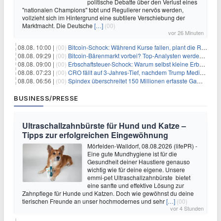
politische Debatte über den Verlust eines
"nationalen Champions" tobt und Regulierer nervös werden,
vollzieht sich im Hintergrund eine subtilere Verschiebung der
Marktmacht. Die Deutsche
[…]
(00)
vor 26 Minuten
08.08. 10:00 |
(00)
Bitcoin-Schock: Während Kurse fallen, plant die Regierung die Steuer-Bombe
08.08. 09:29 |
(00)
Bitcoin-Bärenmarkt vorbei? Top-Analysten werden optimistisch, aber die Geschichte sagt etwas anderes
08.08. 09:00 |
(00)
Erbschaftsteuer-Schock: Warum selbst kleine Erbschaften den Fiskus Millionen kosten
08.08. 07:23 |
(00)
CRO fällt auf 3-Jahres-Tief, nachdem Trump Media zwei große Crypto.com-Deals storniert
08.08. 06:56 |
(00)
Spindex überschreitet 150 Millionen erfasste Gaming-Ereignisse in Echtzeit-Datenpipeline
BUSINESS/PRESSE
Ultraschallzahnbürste für Hund und Katze –
Tipps zur erfolgreichen Eingewöhnung
Mörfelden-Walldorf, 08.08.2026 (lifePR) -
Eine gute Mundhygiene ist für die
Gesundheit deiner Haustiere genauso
wichtig wie für deine eigene. Unsere
emmi-pet Ultraschallzahnbürste bietet
eine sanfte und effektive Lösung zur
Zahnpflege für Hunde und Katzen. Doch wie gewöhnst du deine
tierischen Freunde an unser hochmodernes und sehr
[…]
(00)
vor 4 Stunden