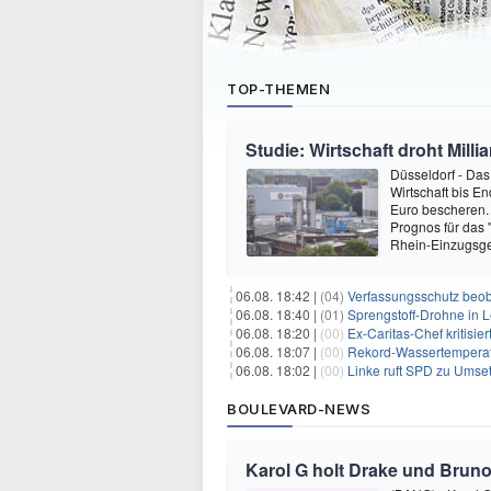
TOP-THEMEN
Studie: Wirtschaft droht Mill
Düsseldorf - Da
Wirtschaft bis E
Euro bescheren.
Prognos für das 
Rhein-Einzugsg
06.08. 18:42 |
(04)
Verfassungsschutz beob
06.08. 18:40 |
(01)
Sprengstoff-Drohne in L
06.08. 18:20 |
(00)
Ex-Caritas-Chef kritisi
06.08. 18:07 |
(00)
Rekord-Wassertemperatu
06.08. 18:02 |
(00)
Linke ruft SPD zu Umse
BOULEVARD-NEWS
Karol G holt Drake und Bruno