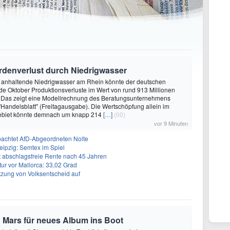
iardenverlust durch Niedrigwasser
s anhaltende Niedrigwasser am Rhein könnte der deutschen
nde Oktober Produktionsverluste im Wert von rund 913 Millionen
 Das zeigt eine Modellrechnung des Beratungsunternehmens
"Handelsblatt" (Freitagausgabe). Die Wertschöpfung allein im
ebiet könnte demnach um knapp 214
[…]
(00)
vor 9 Minuten
achtet AfD-Abgeordneten Nolte
eipzig: Semtex im Spiel
ert abschlagsfreie Rente nach 45 Jahren
r vor Mallorca: 33,02 Grad
tzung von Volksentscheid auf
 Mars für neues Album ins Boot