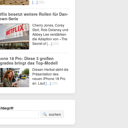
[…]
(00)
tflix besetzt weitere Rollen für Dan-
own-Serie
Cherry Jones, Corey
Stoll, Rob Delaney und
Abbey Lee verstärken
die Adaption von «The
Secret of
[…]
(00)
hone 18 Pro: Diese 3 großen
grades bringt das Top-Modell
Diesen Herbst steht die
Präsentation des
neuen iPhone 18 Pro
an. Laut
[…]
(00)
hbegriff
suchen