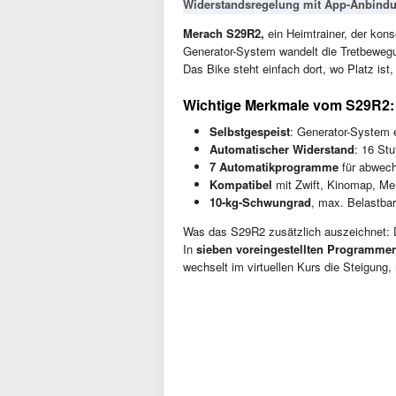
Widerstandsregelung mit App-Anbind
Merach S29R2,
ein Heimtrainer, der kon
Generator-System wandelt die Tretbewegu
Das Bike steht einfach dort, wo Platz ist, 
Wichtige Merkmale vom S29R2:
Selbstgespeist
: Generator-System 
Automatischer Widerstand
: 16 Stu
7 Automatikprogramme
für abwech
Kompatibel
mit Zwift, Kinomap, Mer
10-kg-Schwungrad
, max. Belastbark
Was das S29R2 zusätzlich auszeichnet:
In
sieben voreingestellten Programme
wechselt im virtuellen Kurs die Steigung, 