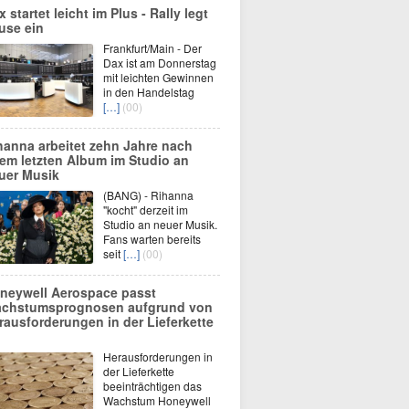
 startet leicht im Plus - Rally legt
use ein
Frankfurt/Main - Der
Dax ist am Donnerstag
mit leichten Gewinnen
in den Handelstag
[…]
(00)
hanna arbeitet zehn Jahre nach
rem letzten Album im Studio an
uer Musik
(BANG) - Rihanna
"kocht" derzeit im
Studio an neuer Musik.
Fans warten bereits
seit
[…]
(00)
neywell Aerospace passt
chstumsprognosen aufgrund von
rausforderungen in der Lieferkette
Herausforderungen in
der Lieferkette
beeinträchtigen das
Wachstum Honeywell