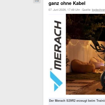
ganz ohne Kabel
07. Juni 2026, 17:49 Uhr
·
Quelle:
toptechne
Der Merach S29R2 erzeugt beim Traini