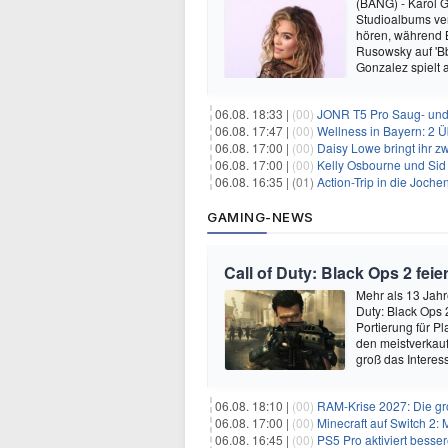
(BANG) - Karol G 
Studioalbums ver
hören, während B
Rusowsky auf 'Bb
Gonzalez spielt
06.08. 18:33 |
(00)
JONR T5 Pro Saug- und 
06.08. 17:47 |
(00)
Wellness in Bayern: 2 Über
06.08. 17:00 |
(00)
Daisy Lowe bringt ihr zw
06.08. 17:00 |
(00)
Kelly Osbourne und Sid 
06.08. 16:35 |
(01)
Action-Trip in die Joche
GAMING-NEWS
Call of Duty: Black Ops 2 fe
Mehr als 13 Jahr
Duty: Black Ops 
Portierung für P
den meistverkau
groß das Intere
06.08. 18:10 |
(00)
RAM-Krise 2027: Die gro
06.08. 17:00 |
(00)
Minecraft auf Switch 2:
06.08. 16:45 |
(00)
PS5 Pro aktiviert besser