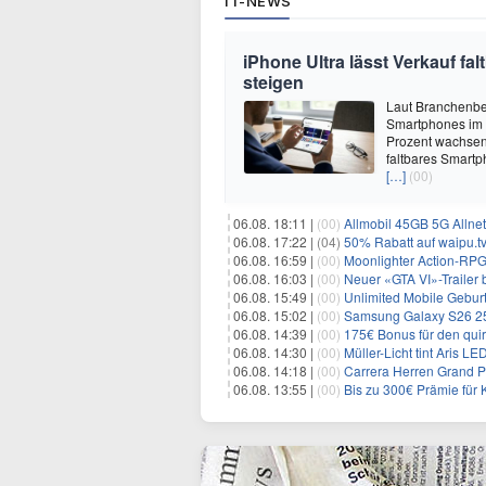
IT-NEWS
iPhone Ultra lässt Verkauf f
steigen
Laut Branchenber
Smartphones im J
Prozent wachsen.
faltbares Smartp
[…]
(00)
06.08. 18:11 |
(00)
Allmobil 45GB 5G Allnet-F
06.08. 17:22 |
(04)
50% Rabatt auf waipu.tv 
06.08. 16:59 |
(00)
Moonlighter Action-RPG
06.08. 16:03 |
(00)
Neuer «GTA VI»-Trailer b
06.08. 15:49 |
(00)
Unlimited Mobile Geburt
06.08. 15:02 |
(00)
Samsung Galaxy S26 256GB +
06.08. 14:39 |
(00)
175€ Bonus für den qui
06.08. 14:30 |
(00)
Müller-Licht tint Aris 
06.08. 14:18 |
(00)
Carrera Herren Grand Pr
06.08. 13:55 |
(00)
Bis zu 300€ Prämie für 