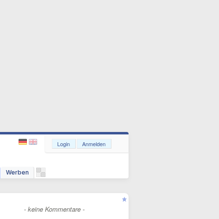
Login
Anmelden
Werben
- keine Kommentare -