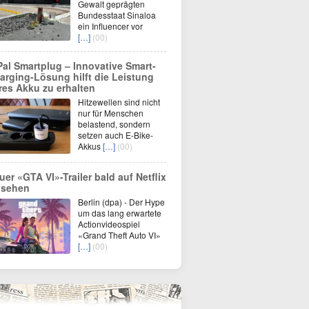
Gewalt geprägten
Bundesstaat Sinaloa
ein Influencer vor
[…]
(00)
Pal Smartplug – Innovative Smart-
arging-Lösung hilft die Leistung
res Akku zu erhalten
Hitzewellen sind nicht
nur für Menschen
belastend, sondern
setzen auch E-Bike-
Akkus
[…]
(00)
uer «GTA VI»-Trailer bald auf Netflix
 sehen
Berlin (dpa) - Der Hype
um das lang erwartete
Actionvideospiel
«Grand Theft Auto VI»
[…]
(00)