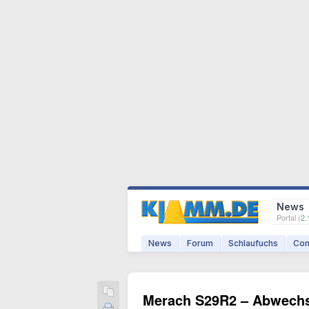
News
Portal (
2.
News
Forum
Schlaufuchs
Com
Merach S29R2 – Abwechs