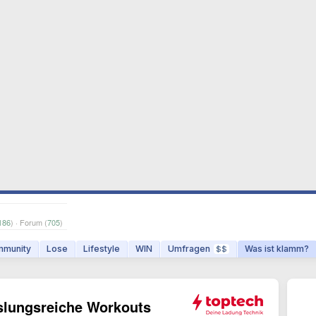
186
) · Forum (
705
)
munity
Lose
Lifestyle
WIN
Umfragen
Was ist klamm?
$$
lungsreiche Workouts