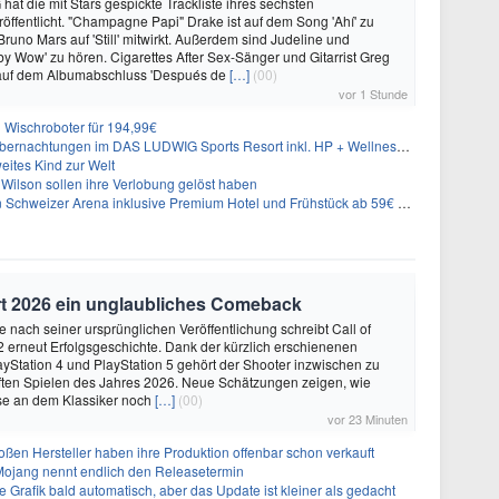
hat die mit Stars gespickte Trackliste ihres sechsten
öffentlicht. "Champagne Papi" Drake ist auf dem Song 'Ahí' zu
runo Mars auf 'Still' mitwirkt. Außerdem sind Judeline und
y Wow' zu hören. Cigarettes After Sex-Sänger und Gitarrist Greg
 auf dem Albumabschluss 'Después de
[…]
(00)
vor 1 Stunde
Wischroboter für 194,99€
nachtungen im DAS LUDWIG Sports Resort inkl. HP + Wellness ab 174€ p.P.
eites Kind zur Welt
Wilson sollen ihre Verlobung gelöst haben
n Schweizer Arena inklusive Premium Hotel und Frühstück ab 59€ p.P.
iert 2026 ein unglaubliches Comeback
e nach seiner ursprünglichen Veröffentlichung schreibt Call of
2 erneut Erfolgsgeschichte. Dank der kürzlich erschienenen
layStation 4 und PlayStation 5 gehört der Shooter inzwischen zu
ften Spielen des Jahres 2026. Neue Schätzungen zeigen, wie
sse an dem Klassiker noch
[…]
(00)
vor 23 Minuten
ßen Hersteller haben ihre Produktion offenbar schon verkauft
 Mojang nennt endlich den Releasetermin
e Grafik bald automatisch, aber das Update ist kleiner als gedacht