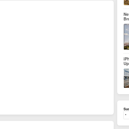
Ne
Br
iP
Up
Suc