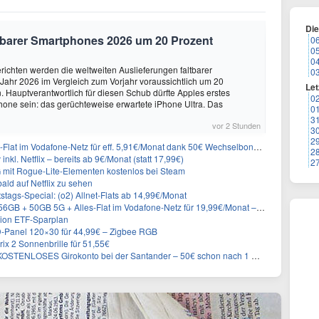
Di
altbarer Smartphones 2026 um 20 Prozent
0
0
0
ichten werden die weltweiten Auslieferungen faltbarer
0
ahr 2026 im Vergleich zum Vorjahr voraussichtlich um 20
Let
 Hauptverantwortlich für diesen Schub dürfte Apples erstes
0
hone sein: das gerüchteweise erwartete iPhone Ultra. Das
0
3
vor 2 Stunden
3
2
lat im Vodafone-Netz für eff. 5,91€/Monat dank 50€ Wechselbonus + 0€ AG
2
inkl. Netflix – bereits ab 9€/Monat (statt 17,99€)
2
 mit Rogue-Lite-Elementen kostenlos bei Steam
ald auf Netflix zu sehen
stags-Special: (o2) Allnet-Flats ab 14,99€/Monat
 50GB 5G + Alles-Flat im Vodafone-Netz für 19,99€/Monat – eff. 0,20€/Monat
rion ETF-Sparplan
LED-Panel 120×30 für 44,99€ – Zigbee RGB
ix 2 Sonnenbrille für 51,55€
KOSTENLOSES Girokonto bei der Santander – 50€ schon nach 1 Woche!