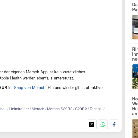
Dax
Pa
Ri
ih
ne
er der eigenen Merach App ist kein zusätzliches
pple Health werden ebenfalls unterstützt.
 EUR
im
Shop von Merach
. Hin und wieder gibt’s attraktive
Ho
Wa
He
eit / Heimtrainer / Merach / Merach S29R2 / S29R2 / Technik /
an