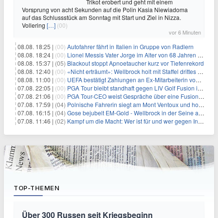
Trikot erobert und geht mit einem
Vorsprung von acht Sekunden auf die Polin Kasia Niewiadoma
auf das Schlussstück am Sonntag mit Start und Ziel in Nizza.
Vollering
[…]
(00)
vor 6 Minuten
08.08. 18:25 |
(00)
Autofahrer fährt in Italien in Gruppe von Radlern
08.08. 18:24 |
(00)
Lionel Messis Vater Jorge im Alter von 68 Jahren gestorben
08.08. 15:37 |
(05)
Blackout stoppt Apnoetaucher kurz vor Tiefenrekord
08.08. 12:40 |
(00)
«Nicht erträumt»: Wellbrock holt mit Staffel drittes EM-Gold
08.08. 11:00 |
(00)
UEFA bestätigt Zahlungen an Ex-Mitarbeiterin von Infantino
07.08. 22:05 |
(00)
PGA Tour bleibt standhaft gegen LIV Golf Fusion in einem sich wandelnden Sportumfeld
07.08. 21:06 |
(00)
PGA Tour-CEO weist Gespräche über eine Fusion mit LIV Golf zurück und bekräftigt die Wettbewerbslandschaft
07.08. 17:59 |
(04)
Polnische Fahrerin siegt am Mont Ventoux und holt Tour-Gelb
07.08. 16:15 |
(04)
Gose bejubelt EM-Gold - Wellbrock in der Seine ausgebremst
07.08. 11:46 |
(02)
Kampf um die Macht: Wer ist für und wer gegen Infantino?
TOP-THEMEN
Über 300 Russen seit Kriegsbeginn