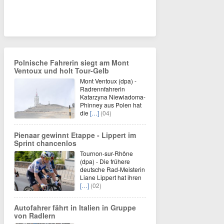
Polnische Fahrerin siegt am Mont
Ventoux und holt Tour-Gelb
Mont Ventoux (dpa) -
Radrennfahrerin
Katarzyna Niewiadoma-
Phinney aus Polen hat
die
[…]
(04)
Pienaar gewinnt Etappe - Lippert im
Sprint chancenlos
Tournon-sur-Rhône
(dpa) - Die frühere
deutsche Rad-Meisterin
Liane Lippert hat ihren
[…]
(02)
Autofahrer fährt in Italien in Gruppe
von Radlern