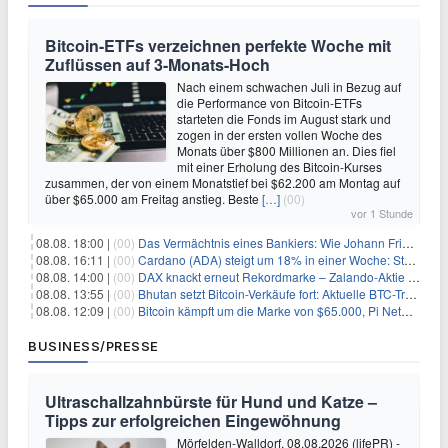
Bitcoin-ETFs verzeichnen perfekte Woche mit
Zuflüssen auf 3-Monats-Hoch
Nach einem schwachen Juli in Bezug auf
die Performance von Bitcoin-ETFs
starteten die Fonds im August stark und
zogen in der ersten vollen Woche des
Monats über $800 Millionen an. Dies fiel
mit einer Erholung des Bitcoin-Kurses
zusammen, der von einem Monatstief bei $62.200 am Montag auf
über $65.000 am Freitag anstieg. Beste
[…]
(00)
vor 1 Stunde
08.08. 18:00 |
(00)
Das Vermächtnis eines Bankiers: Wie Johann Friedrich Städel sein Imperium unsterblich machte
08.08. 16:11 |
(00)
Cardano (ADA) steigt um 18% in einer Woche: Steht ein Kurs von $0,30 bevor?
08.08. 14:00 |
(00)
DAX knackt erneut Rekordmarke – Zalando-Aktie crasht nach Quartalszahlen
08.08. 13:55 |
(00)
Bhutan setzt Bitcoin-Verkäufe fort: Aktuelle BTC-Transaktionen
08.08. 12:09 |
(00)
Bitcoin kämpft um die Marke von $65.000, Pi Network gewinnt an Unterstützung
BUSINESS/PRESSE
Ultraschallzahnbürste für Hund und Katze –
Tipps zur erfolgreichen Eingewöhnung
Mörfelden-Walldorf, 08.08.2026 (lifePR) -