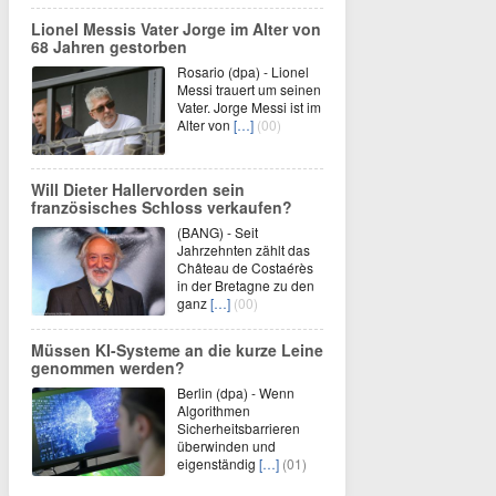
Lionel Messis Vater Jorge im Alter von
68 Jahren gestorben
Rosario (dpa) - Lionel
Messi trauert um seinen
Vater. Jorge Messi ist im
Alter von
[…]
(00)
Will Dieter Hallervorden sein
französisches Schloss verkaufen?
(BANG) - Seit
Jahrzehnten zählt das
Château de Costaérès
in der Bretagne zu den
ganz
[…]
(00)
Müssen KI-Systeme an die kurze Leine
genommen werden?
Berlin (dpa) - Wenn
Algorithmen
Sicherheitsbarrieren
überwinden und
eigenständig
[…]
(01)