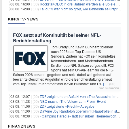
08.08. 16:00 |
(00)
Rockstar-CEO: In drei Jahren werden alle Spiele gestreamt
08.08. 14:00 |
(00)
Fallout 3 war nicht so groß, wie Bethesda es ursprünglich wollte
KINO/TV-NEWS
FOX setzt auf Kontinuität bei seiner NFL-
Berichterstattung
Tom Brady und Kevin Burkhardt bleiben
auch 2026 das Top-Duo des US-
Senders. Zudem hat FOX sein komplettes
Kommentatoren- und Moderatorenteam
für die neue NFL-Saison vorgestellt. FOX
Sports hat sein On-Air-Team für die NFL-
Saison 2026 bekannt gegeben und setzt dabei weitgehend auf
bewährte Gesichter. Angeführt wird die Berichterstattung erneut
vom Top-Team um Kommentator Kevin Burkhardt und Ex-
[…]
(00)
vor 6 Stunden
08.08. 12:07 |
(00)
ZDF zeigt nur den Auftakt von «The Assassin» im Fernsehen
08.08. 11:38 |
(00)
NBC macht «The Voice» zum Promi-Event
08.08. 11:06 |
(00)
ZDF zeigt vierte «Precht»-Ausgabe
08.08. 11:00 |
(00)
Da'Vine Joy Randolph übernimmt Hauptrolle in starbesetzter schwarzer Komödie
08.08. 10:38 |
(00)
«Camping Paradis» lädt zur süßen Themenwoche ein
FINANZNEWS