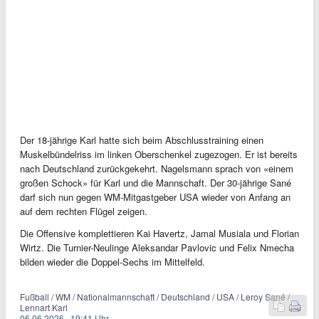
Der 18-jährige Karl hatte sich beim Abschlusstraining einen
Muskelbündelriss im linken Oberschenkel zugezogen. Er ist bereits
nach Deutschland zurückgekehrt. Nagelsmann sprach von «einem
großen Schock» für Karl und die Mannschaft. Der 30-jährige Sané
darf sich nun gegen WM-Mitgastgeber USA wieder von Anfang an
auf dem rechten Flügel zeigen.
Die Offensive komplettieren Kai Havertz, Jamal Musiala und Florian
Wirtz. Die Turnier-Neulinge Aleksandar Pavlovic und Felix Nmecha
bilden wieder die Doppel-Sechs im Mittelfeld.
Fußball / WM / Nationalmannschaft / Deutschland / USA / Leroy Sané /
Lennart Karl
06.06.2026
·
19:41 Uhr