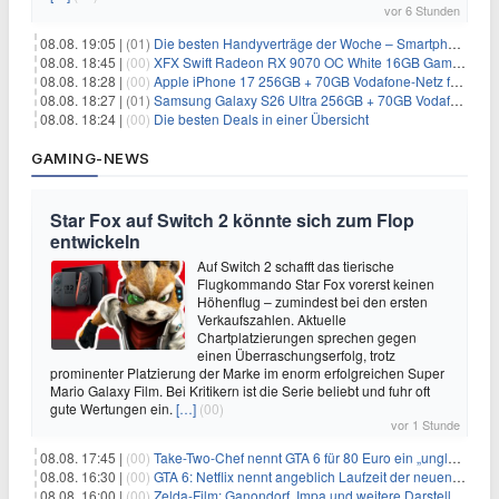
vor 6 Stunden
08.08. 19:05 |
(01)
Die besten Handyverträge der Woche – Smartphone-Tarife & SIM-Only im Überblick
08.08. 18:45 |
(00)
XFX Swift Radeon RX 9070 OC White 16GB Gaming-Grafikkarte für 579€
08.08. 18:28 |
(00)
Apple iPhone 17 256GB + 70GB Vodafone-Netz für 34,99€/Monat (effektiv 6,41€/Monat)
08.08. 18:27 |
(01)
Samsung Galaxy S26 Ultra 256GB + 70GB Vodafone-Netz für 34,99€/Monat (effektiv 4,74€/Monat)
08.08. 18:24 |
(00)
Die besten Deals in einer Übersicht
GAMING-NEWS
Star Fox auf Switch 2 könnte sich zum Flop
entwickeln
Auf Switch 2 schafft das tierische
Flugkommando Star Fox vorerst keinen
Höhenflug – zumindest bei den ersten
Verkaufszahlen. Aktuelle
Chartplatzierungen sprechen gegen
einen Überraschungserfolg, trotz
prominenter Platzierung der Marke im enorm erfolgreichen Super
Mario Galaxy Film. Bei Kritikern ist die Serie beliebt und fuhr oft
gute Wertungen ein.
[…]
(00)
vor 1 Stunde
08.08. 17:45 |
(00)
Take-Two-Chef nennt GTA 6 für 80 Euro ein „unglaubliches Schnäppchen“
08.08. 16:30 |
(00)
GTA 6: Netflix nennt angeblich Laufzeit der neuen Gameplay-Präsentation
08.08. 16:00 |
(00)
Zelda-Film: Ganondorf, Impa und weitere Darsteller sollen feststehen