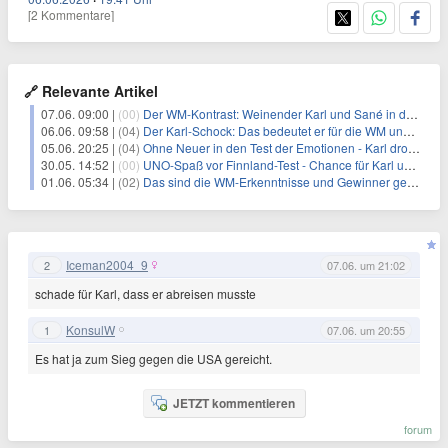
[2 Kommentare]
🔗 Relevante Artikel
07.06. 09:00 |
(00)
Der WM-Kontrast: Weinender Karl und Sané in der Jubeltraube
06.06. 09:58 |
(04)
Der Karl-Schock: Das bedeutet er für die WM und Nagelsmann
05.06. 20:25 |
(04)
Ohne Neuer in den Test der Emotionen - Karl droht WM-Aus
30.05. 14:52 |
(00)
UNO-Spaß vor Finnland-Test - Chance für Karl und Undav
01.06. 05:34 |
(02)
Das sind die WM-Erkenntnisse und Gewinner gegen Finnland
Iceman2004_9
2
07.06. um 21:02
schade für Karl, dass er abreisen musste
KonsulW
1
07.06. um 20:55
Es hat ja zum Sieg gegen die USA gereicht.
JETZT kommentieren
forum