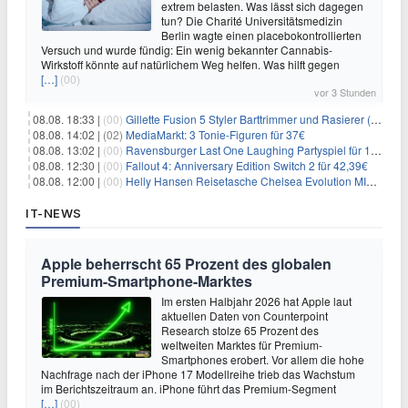
extrem belasten. Was lässt sich dagegen
tun? Die Charité Universitätsmedizin
Berlin wagte einen placebokontrollierten
Versuch und wurde fündig: Ein wenig bekannter Cannabis-
Wirkstoff könnte auf natürlichem Weg helfen. Was hilft gegen
[…]
(00)
vor 3 Stunden
08.08. 18:33 |
(00)
Gillette Fusion 5 Styler Barttrimmer und Rasierer (All in One) für 16€
08.08. 14:02 |
(02)
MediaMarkt: 3 Tonie-Figuren für 37€
08.08. 13:02 |
(00)
Ravensburger Last One Laughing Partyspiel für 14,04€
08.08. 12:30 |
(00)
Fallout 4: Anniversary Edition Switch 2 für 42,39€
08.08. 12:00 |
(00)
Helly Hansen Reisetasche Chelsea Evolution MID 54L für 29,99€
IT-NEWS
Apple beherrscht 65 Prozent des globalen
Premium-Smartphone-Marktes
Im ersten Halbjahr 2026 hat Apple laut
aktuellen Daten von Counterpoint
Research stolze 65 Prozent des
weltweiten Marktes für Premium-
Smartphones erobert. Vor allem die hohe
Nachfrage nach der iPhone 17 Modellreihe trieb das Wachstum
im Berichtszeitraum an. iPhone führt das Premium-Segment
[…]
(00)