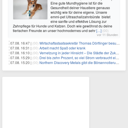
Eine gute Mundhygiene ist für die
Gesundheit deiner Haustiere genauso
wichtig wie für deine eigene. Unsere
emmi-pet Ultraschallzahnbürste bietet
eine sanfte und effektive Lösung zur
Zahnpflege für Hunde und Katzen. Doch wie gewöhnst du deine
tierischen Freunde an unser hochmodernes und sehr
[…]
(00)
vor 11 Stunden
07.08. 16:47 |
(00)
Wirtschaftsstaatssekretär Thomas Dörflinger besucht Handwerksbetrieb im Kammerbezirk Freiburg
07.08. 16:31 |
(00)
Arbeit macht Spaß oder krank
07.08. 16:10 |
(00)
Vernetzung in jeder Hinsicht – Die Städte der Zukunft sind grün-blau
07.08. 15:29 |
(00)
Drei bis zehn Prozent, so viel Strom verbraucht ein Aufzug im Gebäude
07.08. 15:20 |
(00)
Northern Discovery Metals gibt die Börsennotierung an der Frankfurter Wertpapierbörse bekannt