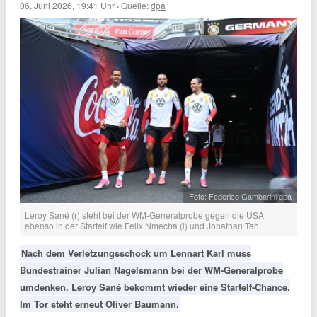
06. Juni 2026, 19:41 Uhr
·
Quelle:
dpa
Foto: Federico Gambarini/dpa
Leroy Sané (r) steht bei der WM-Generalprobe gegen die USA
ebenso in der Startelf wie Felix Nmecha (l) und Jonathan Tah.
Nach dem Verletzungsschock um Lennart Karl muss
Bundestrainer Julian Nagelsmann bei der WM-Generalprobe
umdenken. Leroy Sané bekommt wieder eine Startelf-Chance.
Im Tor steht erneut Oliver Baumann.