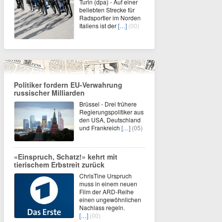
Turin (dpa) - Auf einer
beliebten Strecke für
Radsportler im Norden
Italiens ist der
[…]
(00)
Politiker fordern EU-Verwahrung
russischer Milliarden
Brüssel - Drei frühere
Regierungspolitiker aus
den USA, Deutschland
und Frankreich
[…]
(05)
«Einspruch, Schatz!» kehrt mit
tierischem Erbstreit zurück
ChrisTine Urspruch
muss in einem neuen
Film der ARD-Reihe
einen ungewöhnlichen
Nachlass regeln.
[…]
(00)