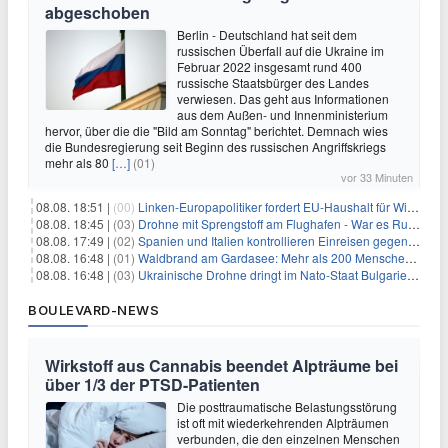
abgeschoben
Berlin - Deutschland hat seit dem
russischen Überfall auf die Ukraine im
Februar 2022 insgesamt rund 400
russische Staatsbürger des Landes
verwiesen. Das geht aus Informationen
aus dem Außen- und Innenministerium
hervor, über die die "Bild am Sonntag" berichtet. Demnach wies
die Bundesregierung seit Beginn des russischen Angriffskriegs
mehr als 80
[…]
(01)
vor 33 Minuten
08.08. 18:51 |
(00)
Linken-Europapolitiker fordert EU-Haushalt für Wirtschaftsumbau
08.08. 18:45 |
(03)
Drohne mit Sprengstoff am Flughafen - War es Russland?
08.08. 17:49 |
(02)
Spanien und Italien kontrollieren Einreisen gegenseitig
08.08. 16:48 |
(01)
Waldbrand am Gardasee: Mehr als 200 Menschen evakuiert
08.08. 16:48 |
(03)
Ukrainische Drohne dringt im Nato-Staat Bulgarien ein
BOULEVARD-NEWS
Wirkstoff aus Cannabis beendet Alpträume bei
über 1/3 der PTSD-Patienten
Die posttraumatische Belastungsstörung
ist oft mit wiederkehrenden Alpträumen
verbunden, die den einzelnen Menschen