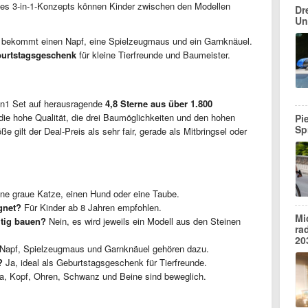
 des 3-in-1-Konzepts können Kinder zwischen den Modellen
Dr
Un
e bekommt einen Napf, eine Spielzeugmaus und ein Garnknäuel.
urtstagsgeschenk
für kleine Tierfreunde und Baumeister.
n1 Set auf herausragende
4,8 Sterne aus über 1.800
ie hohe Qualität, die drei Baumöglichkeiten und den hohen
Pi
Sp
e gilt der Deal-Preis als sehr fair, gerade als Mitbringsel oder
ne graue Katze, einen Hund oder eine Taube.
gnet?
Für Kinder ab 8 Jahren empfohlen.
Mi
itig bauen?
Nein, es wird jeweils ein Modell aus den Steinen
ra
20
Napf, Spielzeugmaus und Garnknäuel gehören dazu.
?
Ja, ideal als Geburtstagsgeschenk für Tierfreunde.
a, Kopf, Ohren, Schwanz und Beine sind beweglich.