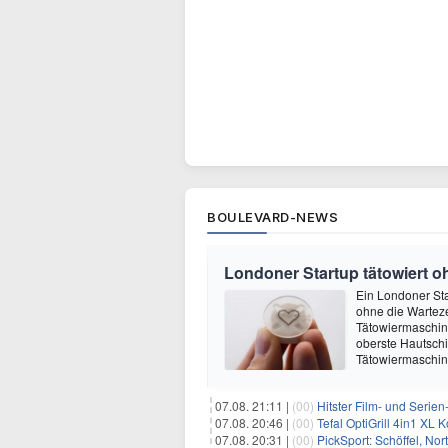
BOULEVARD-NEWS
Londoner Startup tätowiert o
Ein Londoner Sta
ohne die Warteze
Tätowiermaschine 
oberste Hautschi
Tätowiermaschine
07.08. 21:11 |
(00)
Hitster Film- und Serie
07.08. 20:46 |
(00)
Tefal OptiGrill 4in1 XL
07.08. 20:31 |
(00)
PickSport: Schöffel, No