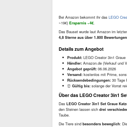
Bei Amazon bekommt ihr das
LEGO Creat
~19€)
Ersparnis ~4€
.
Das Bauset wurde laut Amazon im letzt
4,8 Sterne aus über 1.800 Bewertungen
Details zum Angebot
Produkt:
LEGO Creator 3in1 Graue K
Händler:
Amazon.de (Verkauf und V
Angebot geprüft:
06.06.2026
Versand:
kostenlos mit Prime, sonst
Rücksendebedingungen:
30 Tage 
⏰
Gültig bis:
solange der Vorrat rei
Über das LEGO Creator 3in1 Se
Das
LEGO Creator 3in1 Set Graue Katz
den Steinen lassen sich
drei verschiede
Taube.
Die Tiere sind
besonders beweglich
: D