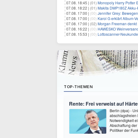
07.08. 18:45 |
(01)
Monopoly Harry Potter Ed
07.08. 18:22 |
(01)
Makita DMP180Z Akku-K
07.08. 17:00 |
(00)
Jennifer Grey: Bewegende
07.08. 17:00 |
(00)
Karol G erklärt Album-Ve
07.08. 17:00 |
(02)
Morgan Freeman denkt m
07.08. 16:22 |
(00)
HAWESKO Weinversand: 
07.08. 15:53 |
(00)
Lottoscanner-Neukunden
TOP-THEMEN
Rente: Frei verweist auf Här
Berlin (dpa) - Un
abschlagsfreien 
Notwendigkeit ei
Abschaffung der 
Politiker der F