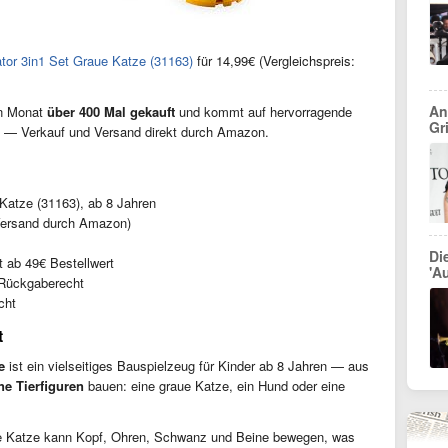
or 3in1 Set Graue Katze (31163)
für 14,99€ (Vergleichspreis:
An
en Monat
über 400 Mal gekauft
und kommt auf hervorragende
Gr
— Verkauf und Versand direkt durch Amazon.
atze (31163), ab 8 Jahren
ersand durch Amazon)
Di
 ab 49€ Bestellwert
'Au
Rückgaberecht
cht
t
e
ist ein vielseitiges Bauspielzeug für Kinder ab 8 Jahren — aus
ne Tierfiguren
bauen: eine graue Katze, ein Hund oder eine
ie Katze kann Kopf, Ohren, Schwanz und Beine bewegen, was