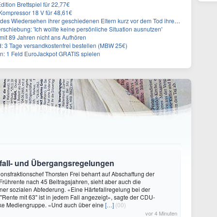
ition Brettspiel für 22,77€
ompressor 18 V für 48,61€
s Wiedersehen ihrer geschiedenen Eltern kurz vor dem Tod ihrer Mutter
rschiebung: 'Ich wollte keine persönliche Situation ausnutzen'
it 89 Jahren nicht ans Aufhören
3 Tage versandkostenfrei bestellen (MBW 25€)
: 1 Feld EuroJackpot GRATIS spielen
tefall- und Übergangsregelungen
ionsfraktionschef Thorsten Frei beharrt auf Abschaffung der
Frührente nach 45 Beitragsjahren, sieht aber auch die
ner sozialen Abfederung. «Eine Härtefallregelung bei der
"Rente mit 63" ist in jedem Fall angezeigt», sagte der CDU-
unke Mediengruppe. «Und auch über eine
[…]
(00)
vor 4 Minuten