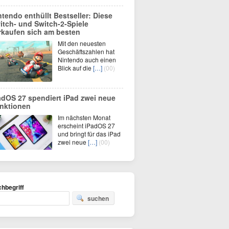
ntendo enthüllt Bestseller: Diese
itch- und Switch-2-Spiele
rkaufen sich am besten
Mit den neuesten
Geschäftszahlen hat
Nintendo auch einen
Blick auf die
[…]
(00)
adOS 27 spendiert iPad zwei neue
nktionen
Im nächsten Monat
erscheint iPadOS 27
und bringt für das iPad
zwei neue
[…]
(00)
hbegriff
suchen