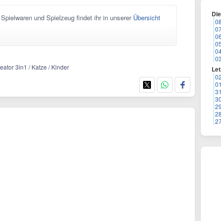
Di
pielwaren und Spielzeug findet ihr in unserer
Übersicht
0
0
0
0
0
0
ator 3in1 / Katze / Kinder
Let
0
0
3
3
2
2
2