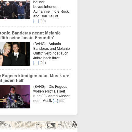
bei der
bevorstehenden
Aufnahme in die Rock
and Roll Hall of
[…]
(00)
tonio Banderas nennt Melanie
iffith seine 'beste Freundin'
(BANG) - Antonio
Banderas und Melanie
Griffith verbindet auch
Jahre nach ihrer
[…]
(01)
e Fugees kündigen neue Musik an:
f jeden Fall'
(BANG) - Die Fugees
wollen erstmals seit
rund 30 Jahren wieder
neue Musik
[…]
(00)