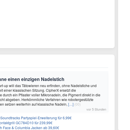
hne einen einzigen Nadelstich
rt-up will das Tätowieren neu erfinden, ohne Nadelstiche und
it einer klassischen Sitzung. CipherX ersetzt die
durch ein Pflaster voller Mikronadeln, die Pigment direkt in die
cht abgeben. Herkömmliche Verfahren wie robotergestützte
n setzen weiterhin auf klassische Nadeln,
[…]
(00)
vor 5 Stunden
n-Soundtracks Partyspiel-Erweiterung für 6,99€
 Kontaktgrill GC784D10 für 239,99€
rth Face & Columbia Jacken ab 39,60€