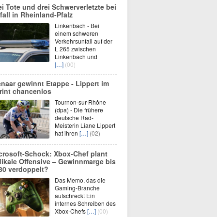
ei Tote und drei Schwerverletzte bei
fall in Rheinland-Pfalz
Linkenbach - Bei
einem schweren
Verkehrsunfall auf der
L 265 zwischen
Linkenbach und
[…]
(00)
enaar gewinnt Etappe - Lippert im
rint chancenlos
Tournon-sur-Rhône
(dpa) - Die frühere
deutsche Rad-
Meisterin Liane Lippert
hat ihren
[…]
(02)
crosoft-Schock: Xbox-Chef plant
dikale Offensive – Gewinnmarge bis
30 verdoppelt?
Das Memo, das die
Gaming-Branche
aufschreckt Ein
internes Schreiben des
Xbox-Chefs
[…]
(00)