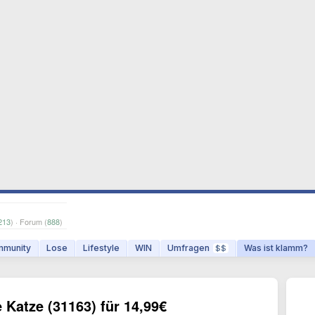
213
) · Forum (
888
)
munity
Lose
Lifestyle
WIN
Umfragen
Was ist klamm?
$$
Katze (31163) für 14,99€