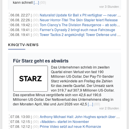
kann schnell
[…]
(00)
vor 3 Stunden
06.08. 22:27 |
(00)
Naturalist Update für Ball x Pit verfügbar — neuer Content auf allen Plattformen
06.08. 22:26 |
(00)
Neuer Horror‑Titel The Skin Stapler feiert Release
06.08. 19:42 |
(00)
Tom Clancy’s The Division Resurgence – ab sofort für euch verfügbar
06.08. 19:41 |
(00)
Farmer’s Dynasty 2 bringt euch neue Fahrzeuge
06.08. 19:41 |
(00)
Tower Tactics 2 angekündigt: Tower Defense und Deckbuilding Kombo kehrt zurück
KINO/TV-NEWS
Für Starz geht es abwärts
Das Unternehmen schrieb im zweiten
Quartal einen Verlust von fast 190
Millionen US-Dollar. Der Pay-TV-Sender
Starz verkündete am Freitag die Zahlen
für das zweite Quartal. Der Umsatz sank
von 319,7 auf 307,9 Millionen US-Dollar.
Das operative Minus vergrößerte sich von 42,6 auf 190,6
Millionen US-Dollar. Der Nettoverlust des Unternehmens stieg in
den Monaten April, Mai und Juni 2026 von 42,5
[…]
(00)
vor 2 Stunden
07.08. 13:00 |
(00)
Anthony Michael Hall: John Hughes sprach über eine Fortsetzung von 'The Breakfast Club'
07.08. 12:15 |
(00)
«Madden» startet im November
07.08. 12:12 |
(00)
Prime Video setzt auf neue K-Romanze