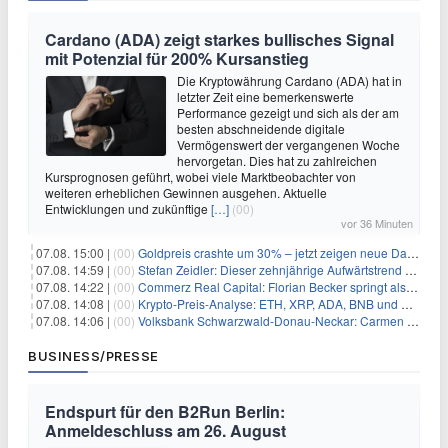
Cardano (ADA) zeigt starkes bullisches Signal
mit Potenzial für 200% Kursanstieg
Die Kryptowährung Cardano (ADA) hat in
letzter Zeit eine bemerkenswerte
Performance gezeigt und sich als der am
besten abschneidende digitale
Vermögenswert der vergangenen Woche
hervorgetan. Dies hat zu zahlreichen
Kursprognosen geführt, wobei viele Marktbeobachter von
weiteren erheblichen Gewinnen ausgehen. Aktuelle
Entwicklungen und zukünftige
[…]
(00)
vor 36 Minuten
07.08. 15:00 |
(00)
Goldpreis crashte um 30% – jetzt zeigen neue Daten: War es berechtigt?
07.08. 14:59 |
(00)
Stefan Zeidler: Dieser zehnjährige Aufwärtstrend macht mich optimistisch
07.08. 14:22 |
(00)
Commerz Real Capital: Florian Becker springt als Leiter ein
07.08. 14:08 |
(00)
Krypto-Preis-Analyse: ETH, XRP, ADA, BNB und HYPE
07.08. 14:06 |
(00)
Volksbank Schwarzwald-Donau-Neckar: Carmen Wedam übernimmt Aufsichtsratsvorsitz
BUSINESS/PRESSE
Endspurt für den B2Run Berlin:
Anmeldeschluss am 26. August