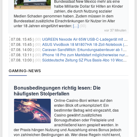
Bundesstaat New Mexico mehr als eine
halbe Milliarde Dollar für Hilfen an Kinder
zahlen, die durch Nutzung sozialer
Medien Schaden genommen haben. Zudem müssen in dem
Bundesstaat zusätzliche Einschränkungen für Nutzer im Alter
unter 18 Jahren eingeführt werden:
[…]
(00)
vor 37 Minuten
07.08. 15:45 |
(00)
UGREEN Nexode Air 65W USB-C-Ladegerät mit GaN-Technik für 24,99€
07.08. 15:45 |
(00)
ASUS VivoBook 18 M1807HA 18-Zoll-Notebook (Ryzen 7, 16GB) für 734,57€
07.08. 14:00 |
(00)
Caravan SandWitch: Erkundungsabenteuer ab 13.08. gratis im Epic Games Store
07.08. 13:11 |
(00)
iPhone 18 Pro zum Marktstart möglicherweise nur begrenzt verfügbar
07.08. 13:00 |
(00)
Süddeutsche Zeitung SZ Plus Basis-Abo 10 Wochen für 10€
GAMING-NEWS
Bonusbedingungen richtig lesen: Die
häufigsten Stolperfallen
Online-Casino-Boni wirken auf den
ersten Blick oft unkompliziert: Ein
bestimmter Betrag wird eingezahlt, das
Casino gewährt zusätzliches
Bonusguthaben oder Freispiele und
anschließend kann gespielt werden. In
der Praxis hängen Nutzung und Auszahlung eines Bonus jedoch
von zahlreichen Bedingungen ab. Wer diese Regeln nicht kennt,