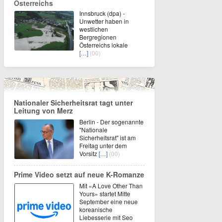
Österreichs
Innsbruck (dpa) -
Unwetter haben in
westlichen
Bergregionen
Österreichs lokale
[…]
(00)
Nationaler Sicherheitsrat tagt unter
Leitung von Merz
Berlin - Der sogenannte
"Nationale
Sicherheitsrat" ist am
Freitag unter dem
Vorsitz
[…]
(00)
Prime Video setzt auf neue K-Romanze
Mit «A Love Other Than
Yours» startet Mitte
September eine neue
koreanische
Liebesserie mit Seo