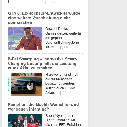
[…]
(00)
GTA 6: Ex-Rockstar-Entwickler würde
eine weitere Verschiebung nicht
überraschen
Obwohl Rockstar
Games derzeit weiterhin
am geplanten
Veröffentlichungstermin
für 19.
[…]
(00)
E-Pal Smartplug – Innovative Smart-
Charging-Lösung hilft die Leistung
eures Akku zu erhalten
Hitzewellen sind nicht
nur für Menschen
belastend, sondern
setzen auch E-Bike-
Akkus
[…]
(00)
Kampf um die Macht: Wer ist für und
wer gegen Infantino?
Rabat/Nyon (dpa) -
Gianni Infantino will
nicht als FIFA-Präsident