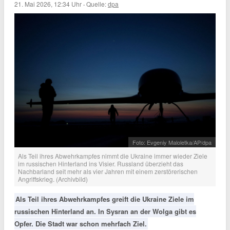
21. Mai 2026, 12:34 Uhr
·
Quelle:
dpa
Foto: Evgeniy Maloletka/AP/dpa
Als Teil ihres Abwehrkampfes nimmt die Ukraine immer wieder Ziele
im russischen Hinterland ins Visier. Russland überzieht das
Nachbarland seit mehr als vier Jahren mit einem zerstörerischen
Angriffskrieg. (Archivbild)
Als Teil ihres Abwehrkampfes greift die Ukraine Ziele im
russischen Hinterland an. In Sysran an der Wolga gibt es
Opfer. Die Stadt war schon mehrfach Ziel.