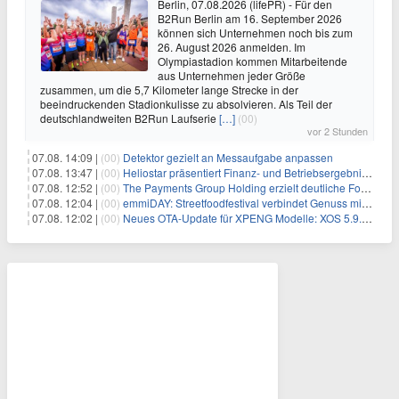
Berlin, 07.08.2026 (lifePR) - Für den
B2Run Berlin am 16. September 2026
können sich Unternehmen noch bis zum
26. August 2026 anmelden. Im
Olympiastadion kommen Mitarbeitende
aus Unternehmen jeder Größe
zusammen, um die 5,7 Kilometer lange Strecke in der
beeindruckenden Stadionkulisse zu absolvieren. Als Teil der
deutschlandweiten B2Run Laufserie
[…]
(00)
vor 2 Stunden
07.08. 14:09 |
(00)
Detektor gezielt an Messaufgabe anpassen
07.08. 13:47 |
(00)
Heliostar präsentiert Finanz- und Betriebsergebnis für das zweite Quartal 2026 mit Goldproduktion und Barreserven in Rekordhöhe
07.08. 12:52 |
(00)
The Payments Group Holding erzielt deutliche Fortschritte bei ihren AI-Projekten
07.08. 12:04 |
(00)
emmiDAY: Streetfoodfestival verbindet Genuss mit Engagement gegen Brustkrebs
07.08. 12:02 |
(00)
Neues OTA-Update für XPENG Modelle: XOS 5.9.5 erweitert Sicherheits-, Lade- und Komfortfunktionen