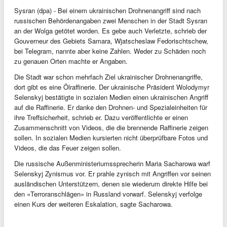
Sysran (dpa) - Bei einem ukrainischen Drohnenangriff sind nach
russischen Behördenangaben zwei Menschen in der Stadt Sysran
an der Wolga getötet worden. Es gebe auch Verletzte, schrieb der
Gouverneur des Gebiets Samara, Wjatscheslaw Fedorischtschew,
bei Telegram, nannte aber keine Zahlen. Weder zu Schäden noch
zu genauen Orten machte er Angaben.
Die Stadt war schon mehrfach Ziel ukrainischer Drohnenangriffe,
dort gibt es eine Ölraffinerie. Der ukrainische Präsident Wolodymyr
Selenskyj bestätigte in sozialen Medien einen ukrainischen Angriff
auf die Raffinerie. Er danke den Drohnen- und Spezialeinheiten für
ihre Treffsicherheit, schrieb er. Dazu veröffentlichte er einen
Zusammenschnitt von Videos, die die brennende Raffinerie zeigen
sollen. In sozialen Medien kursierten nicht überprüfbare Fotos und
Videos, die das Feuer zeigen sollen.
Die russische Außenministeriumssprecherin Maria Sacharowa warf
Selenskyj Zynismus vor. Er prahle zynisch mit Angriffen vor seinen
ausländischen Unterstützern, denen sie wiederum direkte Hilfe bei
den «Terroranschlägen» in Russland vorwarf. Selenskyj verfolge
einen Kurs der weiteren Eskalation, sagte Sacharowa.