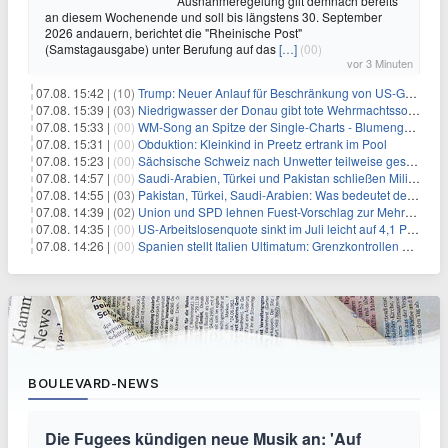
Ausnahmeregelung gilt demnach bereits
an diesem Wochenende und soll bis längstens 30. September
2026 andauern, berichtet die "Rheinische Post"
(Samstagausgabe) unter Berufung auf das
[…]
(00)
vor 3 Minuten
07.08. 15:42 |
(10)
Trump: Neuer Anlauf für Beschränkung von US-Geburtsrecht
07.08. 15:39 |
(03)
Niedrigwasser der Donau gibt tote Wehrmachtssoldaten frei
07.08. 15:33 |
(00)
WM-Song an Spitze der Single-Charts - Blumengarten auf Platz zwei
07.08. 15:31 |
(00)
Obduktion: Kleinkind in Preetz ertrank im Pool
07.08. 15:23 |
(00)
Sächsische Schweiz nach Unwetter teilweise gesperrt
07.08. 14:57 |
(00)
Saudi-Arabien, Türkei und Pakistan schließen Militärbündnis
07.08. 14:55 |
(03)
Pakistan, Türkei, Saudi-Arabien: Was bedeutet der neue Pakt?
07.08. 14:39 |
(02)
Union und SPD lehnen Fuest-Vorschlag zur Mehrwertsteuer ab
07.08. 14:35 |
(00)
US-Arbeitslosenquote sinkt im Juli leicht auf 4,1 Prozent
07.08. 14:26 |
(00)
Spanien stellt Italien Ultimatum: Grenzkontrollen beenden
BOULEVARD-NEWS
Die Fugees kündigen neue Musik an: 'Auf