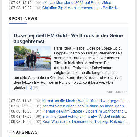
07.08. 12:10 |
(00)
«Kill Jackie» startet 2026 bei Prime Video
07.08. 12:07 |
(00)
Christian Zipfel dreht Liebesdrama «Pestizid»
SPORT-NEWS
Gose bejubelt EM-Gold - Wellbrock in der Seine
ausgebremst
Paris (dpa) - Isabel Gose bejubelte Gold,
Doppel-Champion Florian Wellbrock ließ
sich seine Laune auch vom verpassten
Titel-Hattrick nicht vermiesen: Die
deutschen Freiwasser-Schwimmer
zeigten auch ohne die lange mögliche
perfekte Ausbeute im Knockout Sprint ihre Klasse und weisen vor
dem letzten EM-Rennen in Paris eine starke Bilanz vor. «Ich
glaube
[…]
(00)
vor 1 Stunde
07.08. 11:46 |
(00)
Kampf um die Macht: Wer ist für und wer gegen Infantino?
07.08. 09:50 |
(01)
Zentralisieren oder nicht? Diskussion über Drohnenabwehr
06.08. 18:00 |
(01)
Pienaar gewinnt Etappe - Lippert im Sprint chancenlos
06.08. 17:05 |
(06)
Infantino räumt Fehler ein - UEFA: Ändert nichts an Boykott
06.08. 16:05 |
(02)
Real-Wechsel fix: Diomande ist Leipzigs Rekordtransfer
FINANZNEWS