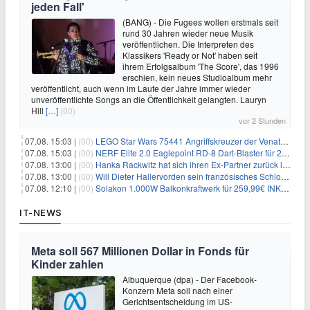
jeden Fall'
(BANG) - Die Fugees wollen erstmals seit
rund 30 Jahren wieder neue Musik
veröffentlichen. Die Interpreten des
Klassikers 'Ready or Not' haben seit
ihrem Erfolgsalbum 'The Score', das 1996
erschien, kein neues Studioalbum mehr
veröffentlicht, auch wenn im Laufe der Jahre immer wieder
unveröffentlichte Songs an die Öffentlichkeit gelangten. Lauryn
Hill
[…]
(00)
vor 2 Stunden
07.08. 15:03 |
(00)
LEGO Star Wars 75441 Angriffskreuzer der Venator-Klasse für 50,25€
07.08. 15:03 |
(00)
NERF Elite 2.0 Eaglepoint RD-8 Dart-Blaster für 20,49€
07.08. 13:00 |
(00)
Hanka Rackwitz hat sich ihren Ex-Partner zurück ins Haus geholt
07.08. 13:00 |
(00)
Will Dieter Hallervorden sein französisches Schloss verkaufen?
07.08. 12:10 |
(00)
Solakon 1.000W Balkonkraftwerk für 259,99€ INKL. VERSAND! 800W Wechselrichter, bifazial
IT-NEWS
Meta soll 567 Millionen Dollar in Fonds für
Kinder zahlen
Albuquerque (dpa) - Der Facebook-
Konzern Meta soll nach einer
Gerichtsentscheidung im US-