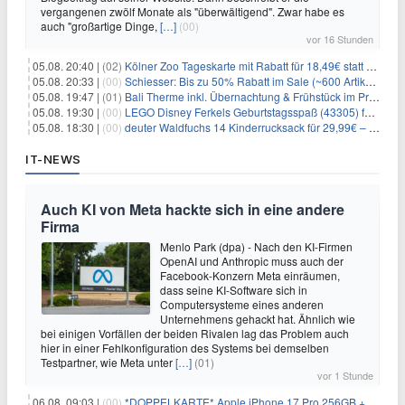
vergangenen zwölf Monate als "überwältigend". Zwar habe es
auch "großartige Dinge,
[…]
(00)
vor 16 Stunden
05.08. 20:40 |
(02)
Kölner Zoo Tageskarte mit Rabatt für 18,49€ statt 29,50€ – einlösbar bis Dezember
05.08. 20:33 |
(00)
Schiesser: Bis zu 50% Rabatt im Sale (~600 Artikel zur Auswahl)
05.08. 19:47 |
(01)
Bali Therme inkl. Übernachtung & Frühstück im Premium Hotel (Bad Oeynhausen) ab 89€ p.P.
05.08. 19:30 |
(00)
LEGO Disney Ferkels Geburtstagsspaß (43305) für 29,10€
05.08. 18:30 |
(00)
deuter Waldfuchs 14 Kinderrucksack für 29,99€ – Amber-maple
IT-NEWS
Auch KI von Meta hackte sich in eine andere
Firma
Menlo Park (dpa) - Nach den KI-Firmen
OpenAI und Anthropic muss auch der
Facebook-Konzern Meta einräumen,
dass seine KI-Software sich in
Computersysteme eines anderen
Unternehmens gehackt hat. Ähnlich wie
bei einigen Vorfällen der beiden Rivalen lag das Problem auch
hier in einer Fehlkonfiguration des Systems bei demselben
Testpartner, wie Meta unter
[…]
(01)
vor 1 Stunde
06.08. 09:03 |
(00)
*DOPPELKARTE* Apple iPhone 17 Pro 256GB + 80€ Online Bonus + 50GB 5G + Alles-Flat im Telekom-Netz für 44,94€/Monat – eff. 4,40€/Monat