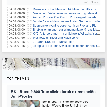
vor 1 Stunde
06.08. 08:00 |
(00)
Datenleck in Liechtenstein Nicht nur Zugriffe absichern, sondern sensible Daten selbst schützen
06.08. 08:00 |
(00)
Mess- und Prüfmittelmanagement mit digitalem Management im Griff
06.08. 08:00 |
(00)
Aerzen Process Gas GmbH: Prozessgaskompetenz aus einer Hand
06.08. 08:00 |
(00)
Mobile Device Management in der Pharmaindustrie
06.08. 08:00 |
(00)
Stromumkehrventile beschleunigen Pick-and-Place-Prozesse mit Vakuum
06.08. 08:00 |
(00)
Briefkastenanlagen zur Wandmontage für das Mehrfamilienhaus | KNOBLOCH
06.08. 08:00 |
(00)
KYC-Anforderungen in der Schweiz: Wirtschaftsprüfer müssen Mitarbeiter-Screening ernst nehmen
06.08. 07:56 |
(00)
Was jetzt für Silber und Platin spricht
06.08. 07:16 |
(00)
30 Jahre KNUTH in Denkendorf
06.08. 07:15 |
(00)
Je digitaler die Finanzwelt, desto höher der Anspruch an gute Beratung
TOP-THEMEN
RKI: Rund 9.600 Tote allein durch extrem heiße
Juni-Woche
Berlin (dpa) - Infolge der besonders
heißen Woche Ende Juni sind nach