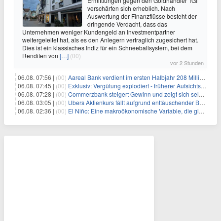
Ermittlungen gegen den Goldhändler TGI
verschärfen sich erheblich. Nach
Auswertung der Finanzflüsse besteht der
dringende Verdacht, dass das
Unternehmen weniger Kundengeld an Investmentpartner
weitergeleitet hat, als es den Anlegern vertraglich zugesichert hat.
Dies ist ein klassisches Indiz für ein Schneeballsystem, bei dem
Renditen von
[…]
(00)
vor 2 Stunden
06.08. 07:56 |
(00)
Aareal Bank verdient im ersten Halbjahr 208 Millionen Euro
06.08. 07:45 |
(00)
Exklusiv: Vergütung explodiert - früherer Aufsichtsratschef gibt aus Protest Ehrentitel ab
06.08. 07:28 |
(00)
Commerzbank steigert Gewinn und zeigt sich selbstbewusst gegenüber Unicredit
06.08. 03:05 |
(00)
Ubers Aktienkurs fällt aufgrund enttäuschender Buchungsprognose
06.08. 02:36 |
(00)
El Niño: Eine makroökonomische Variable, die globale Wirtschaftslandschaften umgestaltet