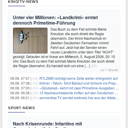
KINO/TV-NEWS
Unter vier Millionen: «Landkrimi» erntet
dennoch Primetime-Führung
Das Buch zu dem Fall schrieb Marie
Kreutzer, die auch direkt die Regie
übernahm. Der Krimi-Nachschub im
Zweiten Deutschen Fernsehen nimmt
Fahrt auf. Jetzt hat der Sender einen
neuen Landkrimi unter dem Titel "ACHT"
gezeigt. Gelaufen ist er linear am Mittwoch, 5. August 2026, 20: 15
Uhr. Das Buch zu dem Fall schrieb Marie Kreutzer, die auch direkt
die Regie übernahm. Es handelt sich um eine
[…]
(00)
vor 1 Stunde
06.08. 07:47 |
(00)
RTLZWEI schlägt seine Zelte weiter erfolgreich auf
06.08. 07:38 |
(00)
Kölner «Tatort» führt Ballauf und Schenk ins Prepper-Milieu
06.08. 07:00 |
(00)
«Glücksrad» kehrt mit zwei Primetime-Ausgaben zurück
06.08. 06:38 |
(00)
15 Nachwuchstalente hoffen auf den Deutschen Radiopreis
06.08. 06:21 |
(00)
sonnenklar.TV sendet erstmals live aus der Altstadt von Side
SPORT-NEWS
Nach Krisenrunde: Infantino mit