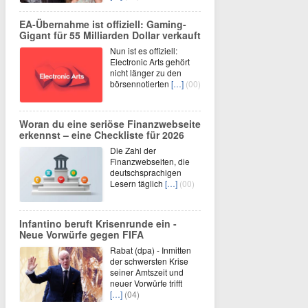
EA-Übernahme ist offiziell: Gaming-
Gigant für 55 Milliarden Dollar verkauft
Nun ist es offiziell:
Electronic Arts gehört
nicht länger zu den
börsennotierten
[…]
(00)
Woran du eine seriöse Finanzwebseite
erkennst – eine Checkliste für 2026
Die Zahl der
Finanzwebseiten, die
deutschsprachigen
Lesern täglich
[…]
(00)
Infantino beruft Krisenrunde ein -
Neue Vorwürfe gegen FIFA
Rabat (dpa) - Inmitten
der schwersten Krise
seiner Amtszeit und
neuer Vorwürfe trifft
[…]
(04)