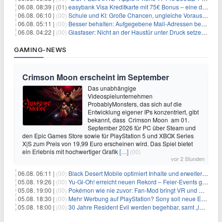
06.08. 08:39 |
(01)
easybank Visa Kreditkarte mit 75€ Bonus – eine der besten Kreditkarten
06.08. 06:10 |
(00)
Schule und KI: Große Chancen, ungleiche Voraussetzungen
06.08. 05:11 |
(00)
Besser behalten: Aufgegebene Mail-Adressen bergen Gefahren
06.08. 04:22 |
(00)
Glasfaser: Nicht an der Haustür unter Druck setzen lassen
GAMING-NEWS
Crimson Moon erscheint im September
Das unabhängige
Videospielunternehmen
ProbablyMonsters, das sich auf die
Entwicklung eigener IPs konzentriert, gibt
bekannt, dass Crimson Moon am 01.
September 2026 für PC über Steam und
den Epic Games Store sowie für PlayStation 5 und XBOX Series
X|S zum Preis von 19,99 Euro erscheinen wird. Das Spiel bietet
ein Erlebnis mit hochwertiger Grafik
[…]
(00)
vor 2 Stunden
06.08. 06:11 |
(00)
Black Desert Mobile optimiert Inhalte und erweitert Treasure Access
05.08. 19:26 |
(00)
Yu‑Gi‑Oh! erreicht neuen Rekord – Feier‑Events gestartet
05.08. 19:00 |
(00)
Pokémon wie nie zuvor: Fan-Mod bringt VR und Ego-Perspektive nach Kanto
05.08. 18:30 |
(00)
Mehr Werbung auf PlayStation? Sony soll neue Einnahmequellen prüfen
05.08. 18:00 |
(00)
30 Jahre Resident Evil werden begehbar, samt „lebensgroßem Leon“