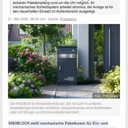
sicheren Paketempfang rund um die Uhr möglich. Ihr
mechanisches Schließsystem arbeitet stromlos, die Anlage ist für
den dauerhaften Einsatz im Außenbereich ausgelegt.
21. Mai 2026, 08:00 Uhr
·
Quelle:
Pressebox
Foto: Pressebox
Die KNOBOX für Einfamilienhäuser. Sie ist auch in anderen
Ausstattungsvarianten erhältlich, beispielsweise ohne Briefkasten
oder mit Klingel und Kommunikationseinheit.
KNOBLOCH stellt mechanische Paketboxen für Ein- und