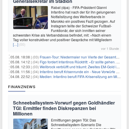
Generalsekretär im Stadion
Rabat (dpa) - FIFA-Präsident Gianni
Infantino hat nach der für ihn gelungenen
Notfallsitzung des Weltverbands in
Marokko ein positives Fazit gezogen. Auf
Instagram teilte der Schweizer Fußball-
Funktionär, der sich inmitten seiner
schwersten Krise als Verbandsboss befindet, mit: «Nach einem
Tag voller konstruktiver und positiver Gespräche mit Mitgliedern
[…]
(00)
vor 1 Stunde
05.08. 18:08 |
(03)
Frauen-Tour: Niedermaier nun Vierte der Gesamtwertung
05.08. 14:12 |
(04)
Figo fordert Infantinos Rücktritt: «Er sollte gehen. Jetzt»
05.08. 12:33 |
(03)
Wellbrock verblüfft und träumt: Zweites EM-Gold in Paris
05.08. 11:56 |
(04)
Infantino beruft Krisenrunde ein - Neue Vorwürfe gegen FIFA
04.08. 22:52 |
(04)
Medien: Infantino beruft FIFA-Krisensitzung am Mittwoch ein
FINANZNEWS
Schneeballsystem-Vorwurf gegen Goldhändler
TGI: Ermittler finden Diskrepanzen bei
Millionen
Ermittlungen gegen TGI: Das
Schneeballsystem-Szenario Die