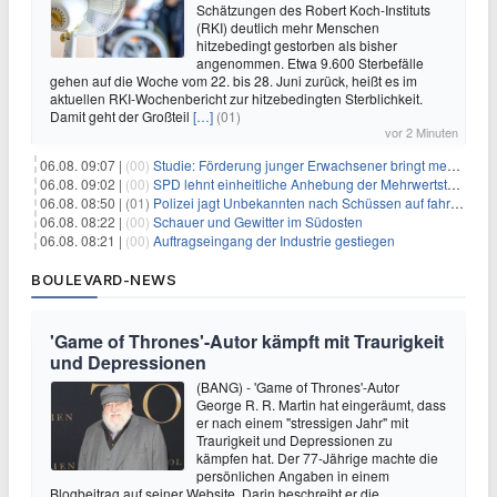
Schätzungen des Robert Koch-Instituts
(RKI) deutlich mehr Menschen
hitzebedingt gestorben als bisher
angenommen. Etwa 9.600 Sterbefälle
gehen auf die Woche vom 22. bis 28. Juni zurück, heißt es im
aktuellen RKI-Wochenbericht zur hitzebedingten Sterblichkeit.
Damit geht der Großteil
[…]
(01)
vor 2 Minuten
06.08. 09:07 |
(00)
Studie: Förderung junger Erwachsener bringt mehr als bei Älteren
06.08. 09:02 |
(00)
SPD lehnt einheitliche Anhebung der Mehrwertsteuer ab
06.08. 08:50 |
(01)
Polizei jagt Unbekannten nach Schüssen auf fahrendes Auto
06.08. 08:22 |
(00)
Schauer und Gewitter im Südosten
06.08. 08:21 |
(00)
Auftragseingang der Industrie gestiegen
BOULEVARD-NEWS
'Game of Thrones'-Autor kämpft mit Traurigkeit
und Depressionen
(BANG) - 'Game of Thrones'-Autor
George R. R. Martin hat eingeräumt, dass
er nach einem "stressigen Jahr" mit
Traurigkeit und Depressionen zu
kämpfen hat. Der 77-Jährige machte die
persönlichen Angaben in einem
Blogbeitrag auf seiner Website. Darin beschreibt er die