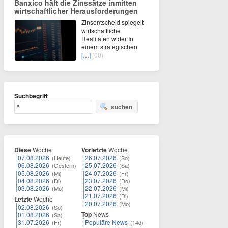
Banxico hält die Zinssätze inmitten
wirtschaftlicher Herausforderungen
Zinsentscheid spiegelt
wirtschaftliche
Realitäten wider In
einem strategischen
[…]
(00)
Suchbegriff
suchen
Diese
Woche
Vorletzte
Woche
07.08.2026
26.07.2026
(Heute)
(So)
06.08.2026
25.07.2026
(Gestern)
(Sa)
05.08.2026
24.07.2026
(Mi)
(Fr)
04.08.2026
23.07.2026
(Di)
(Do)
03.08.2026
22.07.2026
(Mo)
(Mi)
21.07.2026
(Di)
Letzte
Woche
20.07.2026
(Mo)
02.08.2026
(So)
Top
News
01.08.2026
(Sa)
31.07.2026
Populäre News
(Fr)
(14d)