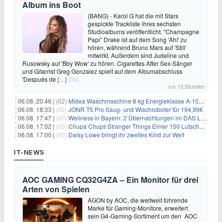
Album ins Boot
(BANG) - Karol G hat die mit Stars
gespickte Trackliste ihres sechsten
Studioalbums veröffentlicht. "Champagne
Papi" Drake ist auf dem Song 'Ahí' zu
hören, während Bruno Mars auf 'Still'
mitwirkt. Außerdem sind Judeline und
Rusowsky auf 'Bby Wow' zu hören. Cigarettes After Sex-Sänger
und Gitarrist Greg Gonzalez spielt auf dem Albumabschluss
'Después de
[…]
(00)
vor 13 Stunden
06.08. 20:46 |
(02)
Midea Waschmaschine 8 kg Energieklasse A-10% 1400 U/Min für 289,97€
06.08. 18:33 |
(00)
JONR T5 Pro Saug- und Wischroboter für 194,99€
06.08. 17:47 |
(00)
Wellness in Bayern: 2 Übernachtungen im DAS LUDWIG Sports Resort inkl. HP + Wellness ab 174€ p.P.
06.08. 17:02 |
(00)
Chupa Chups Stranger Things Eimer 150 Lutscher für 21,95€
06.08. 17:00 |
(00)
Daisy Lowe bringt ihr zweites Kind zur Welt
IT-NEWS
AOC GAMING CQ32G4ZA – Ein Monitor für drei
Arten von Spielen
AGON by AOC, die weltweit führende
Marke für Gaming-Monitore, erweitert
sein G4-Gaming-Sortiment um den AOC