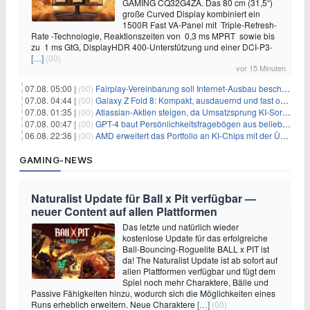
GAMING CQ32G4ZA. Das 80 cm (31,5“)
große Curved Display kombiniert ein
1500R Fast VA-Panel mit Triple-Refresh-
Rate -Technologie, Reaktionszeiten von 0,3 ms MPRT sowie bis
zu 1 ms GtG, DisplayHDR 400-Unterstützung und einer DCI-P3-
[…]
(00)
vor 15 Minuten
07.08. 05:00 |
(00)
Fairplay-Vereinbarung soll Internet-Ausbau beschleunigen
07.08. 04:44 |
(00)
Galaxy Z Fold 8: Kompakt, ausdauernd und fast ohne Falte
07.08. 01:35 |
(00)
Atlassian-Aktien steigen, da Umsatzsprung KI-Sorgen dämpft
07.08. 00:47 |
(00)
GPT-4 baut Persönlichkeitsfragebögen aus beliebigen Texten und sagt Antworten voraus
06.08. 22:36 |
(00)
AMD erweitert das Portfolio an KI-Chips mit der Übernahme von Taalas
GAMING-NEWS
Naturalist Update für Ball x Pit verfügbar —
neuer Content auf allen Plattformen
Das letzte und natürlich wieder
kostenlose Update für das erfolgreiche
Ball-Bouncing-Roguelite BALL x PIT ist
da! The Naturalist Update ist ab sofort auf
allen Plattformen verfügbar und fügt dem
Spiel noch mehr Charaktere, Bälle und
Passive Fähigkeiten hinzu, wodurch sich die Möglichkeiten eines
Runs erheblich erweitern. Neue Charaktere
[…]
(00)