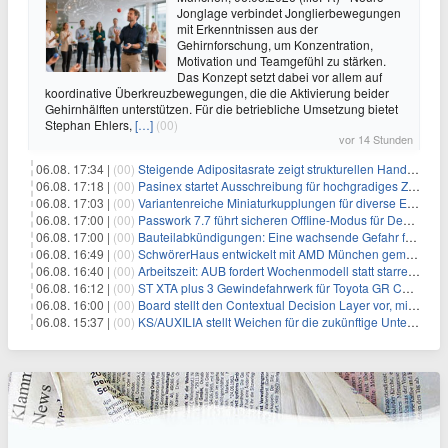
Jonglage verbindet Jonglierbewegungen
mit Erkenntnissen aus der
Gehirnforschung, um Konzentration,
Motivation und Teamgefühl zu stärken.
Das Konzept setzt dabei vor allem auf
koordinative Überkreuzbewegungen, die die Aktivierung beider
Gehirnhälften unterstützen. Für die betriebliche Umsetzung bietet
Stephan Ehlers,
[…]
(00)
vor 14 Stunden
06.08. 17:34 |
(00)
Steigende Adipositasrate zeigt strukturellen Handlungsbedarf bei der Ernährung schulpflichtiger Kinder
06.08. 17:18 |
(00)
Pasinex startet Ausschreibung für hochgradiges Zinksulfidkonzentrat mit Germanium- und Silbergehalten und stellt ein Betriebsupdate bereit
06.08. 17:03 |
(00)
Variantenreiche Miniaturkupplungen für diverse Einsatzbereiche
06.08. 17:00 |
(00)
Passwork 7.7 führt sicheren Offline-Modus für Desktop- und Mobile-Apps ein
06.08. 17:00 |
(00)
Bauteilabkündigungen: Eine wachsende Gefahr für industrielle Elektroniksysteme
06.08. 16:49 |
(00)
SchwörerHaus entwickelt mit AMD München gemeinsam Tiny-Living-Konzepte und erhalten dafür den New Living Award
06.08. 16:40 |
(00)
Arbeitszeit: AUB fordert Wochenmodell statt starrer Tagesgrenze
06.08. 16:12 |
(00)
ST XTA plus 3 Gewindefahrwerk für Toyota GR Corolla entwickelt: Erstklassige Straßenlage in jeder Situation
06.08. 16:00 |
(00)
Board stellt den Contextual Decision Layer vor, mit dem Unternehmensdaten und KI-Investitionen in intelligentere Geschäftsentscheidungen umgesetzt wer
06.08. 15:37 |
(00)
KS/AUXILIA stellt Weichen für die zukünftige Unternehmensführung