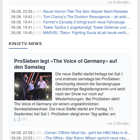
vor 8 Stunden
06.08. 22:26 |
(00)
Neuer Horror‑Titel The Skin Stapler feiert Release
06.08. 19:42 |
(00)
Tom Clancy’s The Division Resurgence – ab sofort für euch verfügbar
06.08. 19:41 |
(00)
Farmer’s Dynasty 2 bringt euch neue Fahrzeuge
06.08. 19:41 |
(00)
Tower Tactics 2 angekündigt: Tower Defense und Deckbuilding Kombo kehrt zurück
06.08. 19:40 |
(00)
MARVEL Tōkon: Fighting Souls ist ab heute verfügbar
KINO/TV-NEWS
ProSieben legt «The Voice of Germany» auf
den Samstag
Die neue Staffel startet freitags bei Sat.1
und erstmals samstags bei ProSieben.
Gleichzeitig streicht die Sendergruppe
das bisherige Begleitprogramm und setzt
nach der Show nur noch auf
Wiederholungen. Bei ProSieben steht
The Voice of Germany vor einem ungewöhnlichen
Sendeplatzwechsel. Die neue Staffel startet am Freitag, 11.
September, bei Sat.1. ProSieben steigt einen Tag später, am
[…]
(00)
vor 2 Stunden
06.08. 23:58 |
(00)
«Conan O'Brien Must Go» geht bei HBO Max in die dritte Runde
06.08. 23:55 |
(00)
«The Office»-Star Rainn Wilson spricht neue neuseeländische Serie «Settling»