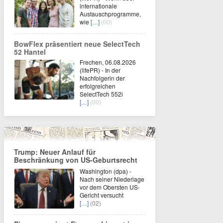
internationale
Austauschprogramme,
wie
[…]
(00)
BowFlex präsentiert neue SelectTech
52 Hantel
Frechen, 06.08.2026
(lifePR) - In der
Nachfolgerin der
erfolgreichen
SelectTech 552i
[…]
(00)
Trump: Neuer Anlauf für
Beschränkung von US-Geburtsrecht
Washington (dpa) -
Nach seiner Niederlage
vor dem Obersten US-
Gericht versucht
[…]
(02)