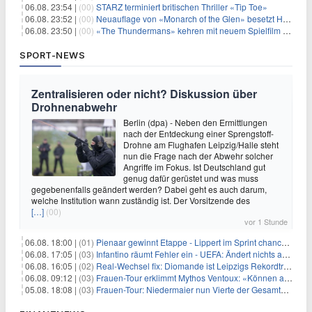
06.08. 23:54 |
(00)
STARZ terminiert britischen Thriller «Tip Toe»
06.08. 23:52 |
(00)
Neuauflage von «Monarch of the Glen» besetzt Hauptrollen
06.08. 23:50 |
(00)
«The Thundermans» kehren mit neuem Spielfilm zurück
SPORT-NEWS
Zentralisieren oder nicht? Diskussion über
Drohnenabwehr
Berlin (dpa) - Neben den Ermittlungen
nach der Entdeckung einer Sprengstoff-
Drohne am Flughafen Leipzig/Halle steht
nun die Frage nach der Abwehr solcher
Angriffe im Fokus. Ist Deutschland gut
genug dafür gerüstet und was muss
gegebenenfalls geändert werden? Dabei geht es auch darum,
welche Institution wann zuständig ist. Der Vorsitzende des
[…]
(00)
vor 1 Stunde
06.08. 18:00 |
(01)
Pienaar gewinnt Etappe - Lippert im Sprint chancenlos
06.08. 17:05 |
(03)
Infantino räumt Fehler ein - UEFA: Ändert nichts an Boykott
06.08. 16:05 |
(02)
Real-Wechsel fix: Diomande ist Leipzigs Rekordtransfer
06.08. 09:12 |
(03)
Frauen-Tour erklimmt Mythos Ventoux: «Können alles schaffen»
05.08. 18:08 |
(03)
Frauen-Tour: Niedermaier nun Vierte der Gesamtwertung