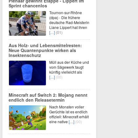
Pienaar gewinnt Etappe - Lippert im
Sprint chancenlos
Tournon-sur-Rhône
(dpa) - Die frühere
deutsche Rad-Meisterin
Liane Lippert hat ihren
[…]
(01)
Aus Holz- und Lebensmittelresten:
Neue Quantenpunkte wirken als
Insektenschutz
Müll aus der Küche und
vom Sägewerk taugt
künftig vielleicht als
[…]
(00)
Minecraft auf Switch 2: Mojang nennt
endlich den Releasetermin
Nach Monaten voller
Gerüchte ist es endlich
offiziell: Minecraft erhält
eine native
[…]
(00)