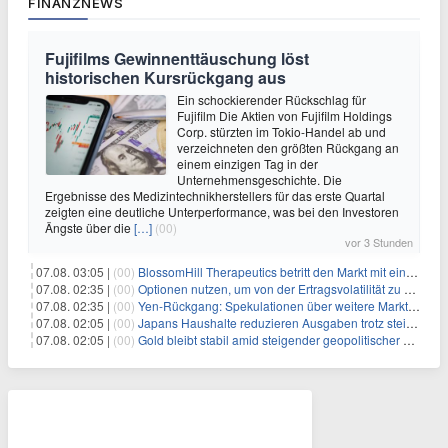
FINANZNEWS
Fujifilms Gewinnenttäuschung löst
historischen Kursrückgang aus
Ein schockierender Rückschlag für
Fujifilm Die Aktien von Fujifilm Holdings
Corp. stürzten im Tokio-Handel ab und
verzeichneten den größten Rückgang an
einem einzigen Tag in der
Unternehmensgeschichte. Die
Ergebnisse des Medizintechnikherstellers für das erste Quartal
zeigten eine deutliche Unterperformance, was bei den Investoren
Ängste über die
[…]
(00)
vor 3 Stunden
07.08. 03:05 |
(00)
BlossomHill Therapeutics betritt den Markt mit einem IPO-Boost von 150 Millionen Dollar
07.08. 02:35 |
(00)
Optionen nutzen, um von der Ertragsvolatilität zu profitieren
07.08. 02:35 |
(00)
Yen-Rückgang: Spekulationen über weitere Marktinterventionen nehmen zu
07.08. 02:05 |
(00)
Japans Haushalte reduzieren Ausgaben trotz steigender Löhne: Ein Warnsignal für das Wachstum
07.08. 02:05 |
(00)
Gold bleibt stabil amid steigender geopolitischer Spannungen im Persischen Golf