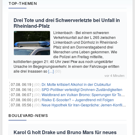
TOP-THEMEN
Drei Tote und drei Schwerverletzte bei Unfall in
Rheinland-Pfalz
Linkenbach - Bei einem schweren
Verkehrsunfall auf der L 265 zwischen
Linkenbach und Dürrholz in Rheinland-
Pfalz sind am Donnerstagabend drei
Menschen ums Leben gekommen. Wie
die Polizei am Freitag mitteilte,
kollidierten gegen 21: 40 Uhr zwei Pkw aus noch ungeklärter
Ursache im Begegnungsverkehr. In einem der Fahrzeuge erlitten
alle drei Insassen so
[…]
(00)
vor 4 Minuten
07.08. 06:19 |
(00)
Dr. Motte kritisiert Alkohol in der Clubkultur
07.08. 06:16 |
(00)
SPD-Politiker verteidigt Drohnen-Zuständigkeiten
07.08. 06:07 |
(00)
Waldbrand am Vulkan Bromo: Sperrungen für Touristen
07.08. 06:00 |
(01)
Risiko E-Scooter? – Jugendtrend mit Folgen
07.08. 05:56 |
(00)
Neue Hypothek für Iran-Gespräche: Jemen-Konflikt eskaliert
BOULEVARD-NEWS
Karol G holt Drake und Bruno Mars für neues