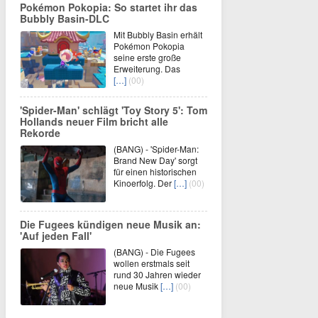
Pokémon Pokopia: So startet ihr das
Bubbly Basin-DLC
Mit Bubbly Basin erhält
Pokémon Pokopia
seine erste große
Erweiterung. Das
[…]
(00)
'Spider-Man' schlägt 'Toy Story 5': Tom
Hollands neuer Film bricht alle
Rekorde
(BANG) - 'Spider-Man:
Brand New Day' sorgt
für einen historischen
Kinoerfolg. Der
[…]
(00)
Die Fugees kündigen neue Musik an:
'Auf jeden Fall'
(BANG) - Die Fugees
wollen erstmals seit
rund 30 Jahren wieder
neue Musik
[…]
(00)