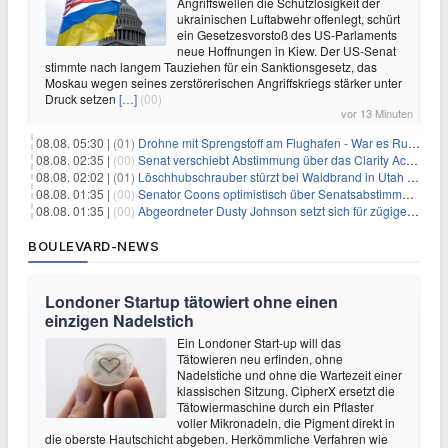
Angriffswellen die Schutzlosigkeit der
ukrainischen Luftabwehr offenlegt, schürt
ein Gesetzesvorstoß des US-Parlaments
neue Hoffnungen in Kiew. Der US-Senat
stimmte nach langem Tauziehen für ein Sanktionsgesetz, das
Moskau wegen seines zerstörerischen Angriffskriegs stärker unter
Druck setzen
[…]
(00)
vor 13 Minuten
08.08. 05:30 |
(01)
Drohne mit Sprengstoff am Flughafen - War es Russland?
08.08. 02:35 |
(00)
Senat verschiebt Abstimmung über das Clarity Act: Auswirkungen auf Unternehmen und das Vertrauen der Investoren
08.08. 02:02 |
(01)
Löschhubschrauber stürzt bei Waldbrand in Utah ab
08.08. 01:35 |
(00)
Senator Coons optimistisch über Senatsabstimmungen angesichts von Finanzierungsbedenken
08.08. 01:35 |
(00)
Abgeordneter Dusty Johnson setzt sich für zügige Regierungsfinanzierung angesichts von Shutdown-Risiken ein
BOULEVARD-NEWS
Londoner Startup tätowiert ohne einen
einzigen Nadelstich
Ein Londoner Start-up will das
Tätowieren neu erfinden, ohne
Nadelstiche und ohne die Wartezeit einer
klassischen Sitzung. CipherX ersetzt die
Tätowiermaschine durch ein Pflaster
voller Mikronadeln, die Pigment direkt in
die oberste Hautschicht abgeben. Herkömmliche Verfahren wie