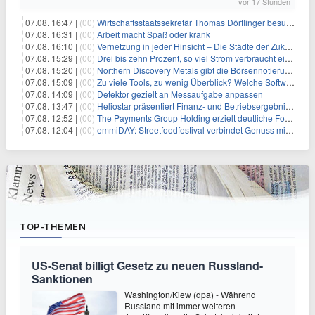
vor 17 Stunden
07.08. 16:47 |
(00)
Wirtschaftsstaatssekretär Thomas Dörflinger besucht Handwerksbetrieb im Kammerbezirk Freiburg
07.08. 16:31 |
(00)
Arbeit macht Spaß oder krank
07.08. 16:10 |
(00)
Vernetzung in jeder Hinsicht – Die Städte der Zukunft sind grün-blau
07.08. 15:29 |
(00)
Drei bis zehn Prozent, so viel Strom verbraucht ein Aufzug im Gebäude
07.08. 15:20 |
(00)
Northern Discovery Metals gibt die Börsennotierung an der Frankfurter Wertpapierbörse bekannt
07.08. 15:09 |
(00)
Zu viele Tools, zu wenig Überblick? Welche Software IT-Dienstleister wirklich brauchen
07.08. 14:09 |
(00)
Detektor gezielt an Messaufgabe anpassen
07.08. 13:47 |
(00)
Heliostar präsentiert Finanz- und Betriebsergebnis für das zweite Quartal 2026 mit Goldproduktion und Barreserven in Rekordhöhe
07.08. 12:52 |
(00)
The Payments Group Holding erzielt deutliche Fortschritte bei ihren AI-Projekten
07.08. 12:04 |
(00)
emmiDAY: Streetfoodfestival verbindet Genuss mit Engagement gegen Brustkrebs
TOP-THEMEN
US-Senat billigt Gesetz zu neuen Russland-
Sanktionen
Washington/Kiew (dpa) - Während
Russland mit immer weiteren