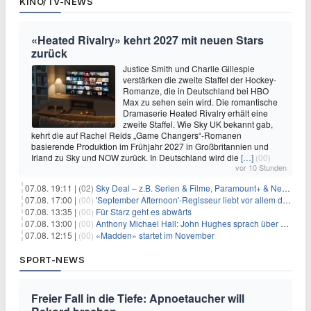
KINO/TV-NEWS
«Heated Rivalry» kehrt 2027 mit neuen Stars
zurück
Justice Smith und Charlie Gillespie
verstärken die zweite Staffel der Hockey-
Romanze, die in Deutschland bei HBO
Max zu sehen sein wird. Die romantische
Dramaserie Heated Rivalry erhält eine
zweite Staffel. Wie Sky UK bekannt gab,
kehrt die auf Rachel Reids „Game Changers“-Romanen
basierende Produktion im Frühjahr 2027 in Großbritannien und
Irland zu Sky und NOW zurück. In Deutschland wird die
[…]
(00)
vor 10 Stunden
07.08. 19:11 |
(02)
Sky Deal – z.B. Serien & Filme, Paramount+ & Netflix für 19,99€/Monat
07.08. 17:00 |
(00)
'September Afternoon'-Regisseur liebt vor allem die 'Banalität' in seinen Filmen
07.08. 13:35 |
(00)
Für Starz geht es abwärts
07.08. 13:00 |
(00)
Anthony Michael Hall: John Hughes sprach über eine Fortsetzung von 'The Breakfast Club'
07.08. 12:15 |
(00)
«Madden» startet im November
SPORT-NEWS
Freier Fall in die Tiefe: Apnoetaucher will