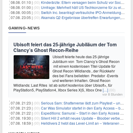
08.08. 01:10 |
(00)
Kinderärzte: Eltern versagen beim Schutz vor Social Media
08.08. 01:00 |
(00)
Umfrage: Mehrheit hält US-Techkonzerne für zu einflussreich
08.08. 00:05 |
(00)
Switch Inc. beantragt vertrauliche IPO-Anmeldung im Zuge des AI-Booms
07.08. 23:05 |
(00)
Akamais Q2-Ergebnisse übertreffen Erwartungen, doch Aktien fallen: Ein tieferer Blick
GAMING-NEWS
Ubisoft feiert das 25-jährige Jubiläum der Tom
Clancy’s Ghost Recon-Reihe
Ubisoft feierte heute das 25-jährige
Jubiläum von Tom Clancy’s Ghost Recon
mit einem kostenlosen Titel-Update für
Ghost Recon Wildlands , der Rückkehr
des bei Fans beliebten Predator -Events
und weiteren Inhalten. Ghost Recon
Wildlands: Last Rites ist ab sofort kostenlos über Ubisoft+, für
PlayStation5, PlayStation4, Xbox Series X|S, Xbox One
[…]
(00)
vor 8 Stunden
07.08. 21:23 |
(00)
Serious Sam: Shatterverse lädt zum Playtest – und erscheint schon bald!
07.08. 21:23 |
(00)
Car Was Simulator startet in den Early Access – bald gehts los!
07.08. 21:22 |
(00)
Expeditions: Samurai – Start in den Early Access ab heute im feudalen Japan
07.08. 19:30 |
(00)
Silent Hill 2 erhält neues Update – Bloober verbessert Grafik und Performance
07.08. 18:59 |
(00)
Helldivers 2 hebt das Level-Limit an – Veteranen können endlich weiter aufsteigen