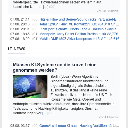
robotergestützte Tätowiermaschinen setzen weiterhin auf
klassische Nadeln,
[…]
(00)
vor 10 Stunden
07.08. 21:11 |
(00)
Hitster Film- und Serien-Soundtracks Partyspiel-Erweiterung für 6,99€
07.08. 20:46 |
(00)
Tefal OptiGrill 4in1 XL Kontaktgrill GC784D10 für 239,99€
07.08. 20:31 |
(00)
PickSport: Schöffel, North Face & Columbia Jacken ab 39,60€
07.08. 18:45 |
(01)
Monopoly Harry Potter Edition Brettspiel für 22,77€
07.08. 18:22 |
(01)
Makita DMP180Z Akku-Kompressor 18 V für 48,61€
IT-NEWS
Müssen KI-Systeme an die kurze Leine
genommen werden?
Berlin (dpa) - Wenn Algorithmen
Sicherheitsbarrieren überwinden und
eigenständig digitale Schwachstellen
ausnutzen, ist das längst keine reine
Zukunftsmusik mehr. Namhafte US-Tech-
Konzerne wie Meta, OpenAI und
Anthropic mussten zuletzt einräumen, dass ihre Sprachmodelle in
Tests autonome Hacking-Fähigkeiten zeigten. Dies hat
Befürchtungen vor
[…]
(00)
vor 4 Minuten
08.08. 03:37 |
(00)
OpenAI will neue KI nach Hacking-Vorfällen härter überwachen