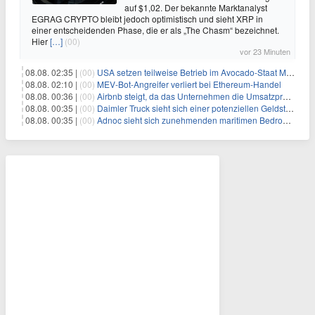
auf $1,02. Der bekannte Marktanalyst
EGRAG CRYPTO bleibt jedoch optimistisch und sieht XRP in
einer entscheidenden Phase, die er als „The Chasm“ bezeichnet.
Hier
[…]
(00)
vor 23 Minuten
08.08. 02:35 |
(00)
USA setzen teilweise Betrieb im Avocado-Staat Michoacán in Mexiko wieder in Gang
08.08. 02:10 |
(00)
MEV-Bot-Angreifer verliert bei Ethereum-Handel
08.08. 00:36 |
(00)
Airbnb steigt, da das Unternehmen die Umsatzprognose anhebt und starkes Wachstum signalisiert
08.08. 00:35 |
(00)
Daimler Truck sieht sich einer potenziellen Geldstrafe von 1 Milliarde Euro aufgrund von EU-Emissionsvorschriften gegenüber
08.08. 00:35 |
(00)
Adnoc sieht sich zunehmenden maritimen Bedrohungen angesichts regionaler Spannungen gegenüber