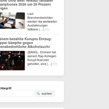
hone Ultra lässt Verkauf faltbarer
artphones 2026 um 20 Prozent
eigen
Laut
Branchenberichten
werden die weltweiten
Auslieferungen
faltbarer
[…]
(00)
inem bezahlte Kurupts Entzug:
pper kämpfte gegen
bensbedrohliche Alkoholsucht
(BANG) - Eminem hat
seinem Rap-Kollegen
Kurupt finanziell
geholfen, eine
[…]
(00)
hbegriff
suchen