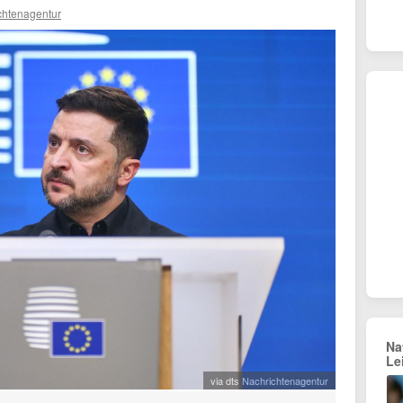
chtenagentur
Na
Le
via dts Nachrichtenagentur