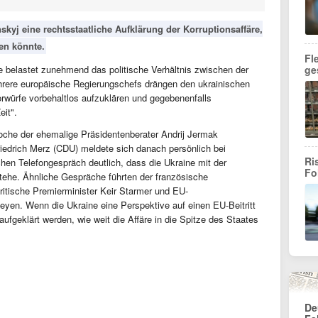
kyj eine rechtsstaatliche Aufklärung der Korruptionsaffäre,
den könnte.
Fl
ne belastet zunehmend das politische Verhältnis zwischen der
ge
rere europäische Regierungschefs drängen den ukrainischen
rwürfe vorbehaltlos aufzuklären und gegebenenfalls
eit".
che der ehemalige Präsidentenberater Andrij Jermak
edrich Merz (CDU) meldete sich danach persönlich bei
Ri
hen Telefongespräch deutlich, dass die Ukraine mit der
Fo
tehe. Ähnliche Gespräche führten der französische
itische Premierminister Keir Starmer und EU-
yen. Wenn die Ukraine eine Perspektive auf einen EU-Beitritt
ufgeklärt werden, wie weit die Affäre in die Spitze des Staates
De