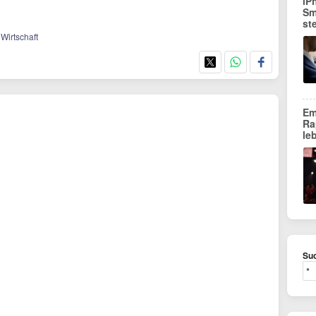
iP
Sm
st
 Wirtschaft
Em
Ra
le
Suc