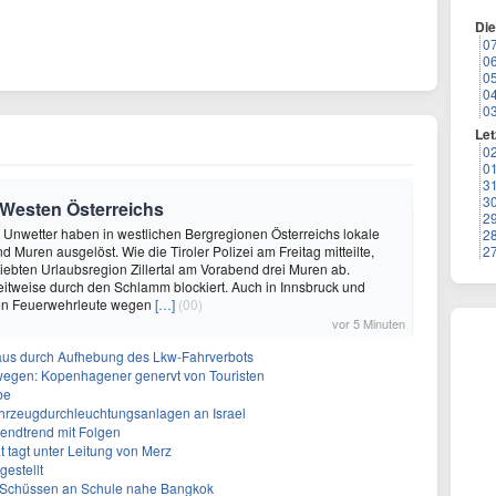
Di
0
0
0
0
0
Let
0
0
3
3
Westen Österreichs
2
- Unwetter haben in westlichen Bergregionen Österreichs lokale
2
 Muren ausgelöst. Wie die Tiroler Polizei am Freitag mitteilte,
2
liebten Urlaubsregion Zillertal am Vorabend drei Muren ab.
itweise durch den Schlamm blockiert. Auch in Innsbruck und
en Feuerwehrleute wegen
[…]
(00)
vor 5 Minuten
aus durch Aufhebung des Lkw-Fahrverbots
gen: Kopenhagener genervt von Touristen
be
ahrzeugdurchleuchtungsanlagen an Israel
gendtrend mit Folgen
t tagt unter Leitung von Merz
gestellt
h Schüssen an Schule nahe Bangkok