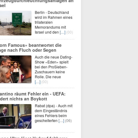
hrzeugdurchleuchtungsanlagen an
ael
Berlin - Deutschland
wird im Rahmen eines
trilateralen
Memorandums mit
Israel und den
[…]
(00)
orn Famous» beantwortet die
age nach Fluch oder Segen
Auch die neue Dating-
Show «Eden» spielt
bei den ProSieben-
Zuschauern keine
Rolle. Die neue
[…]
(00)
fantino räumt Fehler ein - UEFA:
dert nichts an Boykott
Rabat (dpa) - Auch mit
dem Eingeständnis
eines Fehlers beim
gescheiterten
[…]
(06)