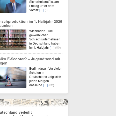
Sicherheitsrat" ist am
Freitag unter dem
Vorsitz
[…]
(00)
eischproduktion im 1. Halbjahr 2026
sunken
Wiesbaden - Die
gewerblichen
Schlachtunternehmen
in Deutschland haben
im 1. Halbjahr
[…]
(00)
siko E-Scooter? – Jugendtrend mit
lgen
Berlin (dpa) - Vor vielen
Schulen in
Deutschland zeigt sich
jeden Morgen
dasselbe
[…]
(02)
utschland verleiht