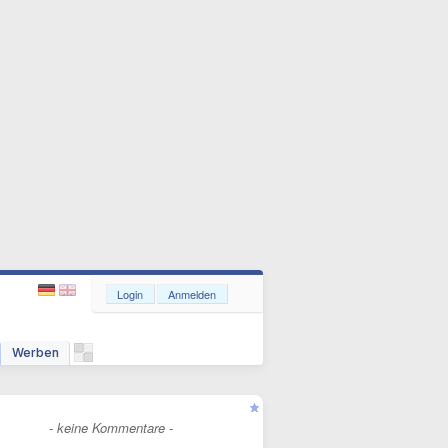
Login
Anmelden
Werben
- keine Kommentare -