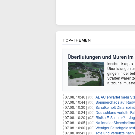
TOP-THEMEN
Überflutungen und Muren im 
Innsbruck (dpa) 
Überflutungen und
gingen in der be
Straßen waren ze
Kitzbühel musst
07.08. 10:46 |
(00)
ADAC erwartet mehr St
07.08. 10:44 |
(00)
Sommerchaos auf Radwe
07.08. 10:30 |
(00)
Schalke holt Dina Ebim
07.08. 10:24 |
(00)
Deutschland verleiht F
07.08. 10:20 |
(02)
Risiko E-Scooter? – Ju
07.08. 10:05 |
(00)
Nationaler Sicherheitsra
07.08. 10:00 |
(02)
Weniger Falschgeld fest
07.08. 09:41 |
(00)
Tote und Verletzte nac