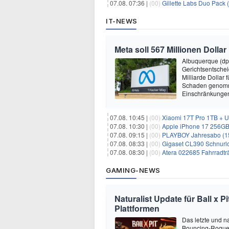
07.08. 07:36 |
(00)
Gillette Labs Duo Pack 
IT-NEWS
Meta soll 567 Millionen Dollar
Albuquerque (dp
Gerichtsentsche
Milliarde Dollar 
Schaden genomm
Einschränkungen 
07.08. 10:45 |
(00)
Xiaomi 17T Pro 1TB + Unl
07.08. 10:30 |
(00)
Apple iPhone 17 256GB + 2
07.08. 09:15 |
(00)
PLAYBOY Jahresabo (15
07.08. 08:33 |
(00)
Gigaset CL390 Schnurlo
07.08. 08:30 |
(00)
Atera 022685 Fahrradträ
GAMING-NEWS
Naturalist Update für Ball x P
Plattformen
Das letzte und na
Bouncing-Roguelit