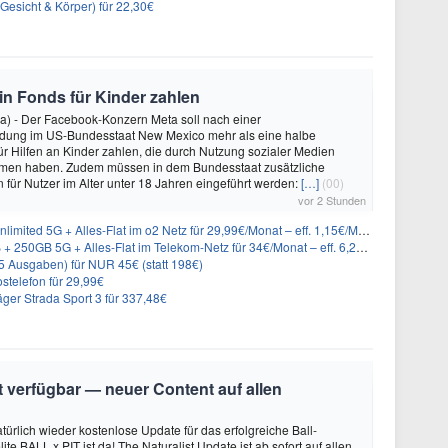
(Gesicht & Körper) für 22,30€
 in Fonds für Kinder zahlen
a) - Der Facebook-Konzern Meta soll nach einer
idung im US-Bundesstaat New Mexico mehr als eine halbe
für Hilfen an Kinder zahlen, die durch Nutzung sozialer Medien
en haben. Zudem müssen in dem Bundesstaat zusätzliche
für Nutzer im Alter unter 18 Jahren eingeführt werden:
[…]
(00)
vor 2 Stunden
imited 5G + Alles-Flat im o2 Netz für 29,99€/Monat – eff. 1,15€/Monat
50GB 5G + Alles-Flat im Telekom-Netz für 34€/Monat – eff. 6,29€/Monat
 Ausgaben) für NUR 45€ (statt 198€)
stelefon für 29,99€
ger Strada Sport 3 für 337,48€
it verfügbar — neuer Content auf allen
türlich wieder kostenlose Update für das erfolgreiche Ball-
e BALL x PIT ist da! The Naturalist Update ist ab sofort auf allen