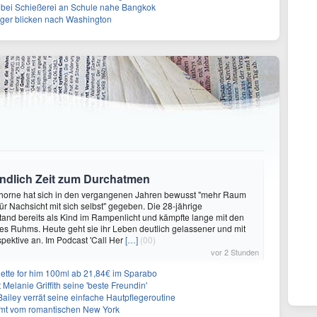
 bei Schießerei an Schule nahe Bangkok
leger blicken nach Washington
endlich Zeit zum Durchatmen
Thorne hat sich in den vergangenen Jahren bewusst "mehr Raum
r Nachsicht mit sich selbst" gegeben. Die 28-jährige
tand bereits als Kind im Rampenlicht und kämpfte lange mit den
es Ruhms. Heute geht sie ihr Leben deutlich gelassener und mit
pektive an. Im Podcast 'Call Her
[…]
(00)
vor 2 Stunden
ette for him 100ml ab 21,84€ im Sparabo
Melanie Griffith seine 'beste Freundin'
Bailey verrät seine einfache Hautpflegeroutine
mt vom romantischen New York