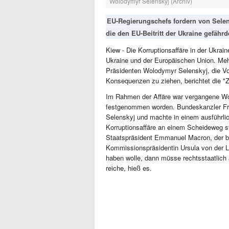
Wolodymyr Selenskyj (Archiv)
EU-Regierungschefs fordern von Selens
die den EU-Beitritt der Ukraine gefähr
Kiew - Die Korruptionsaffäre in der Ukrai
Ukraine und der Europäischen Union. Meh
Präsidenten Wolodymyr Selenskyj, die Vo
Konsequenzen zu ziehen, berichtet die "Z
Im Rahmen der Affäre war vergangene Wo
festgenommen worden. Bundeskanzler Fri
Selenskyj und machte in einem ausführlic
Korruptionsaffäre an einem Scheideweg s
Staatspräsident Emmanuel Macron, der br
Kommissionspräsidentin Ursula von der Le
haben wolle, dann müsse rechtsstaatlich a
reiche, hieß es.