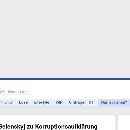
856
) · Forum (
1.040
)
munity
Lose
Lifestyle
WIN
Umfragen
Was ist klamm?
$$
Selenskyj zu Korruptionsaufklärung