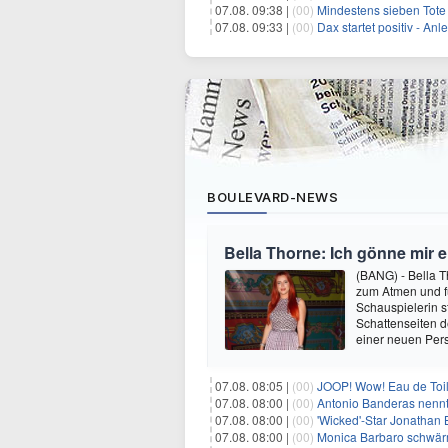
07.08. 09:38 |
(00)
Mindestens sieben Tote
07.08. 09:33 |
(00)
Dax startet positiv - An
BOULEVARD-NEWS
Bella Thorne: Ich gönne mir 
(BANG) - Bella 
zum Atmen und fü
Schauspielerin s
Schattenseiten d
einer neuen Pers
07.08. 08:05 |
(00)
JOOP! Wow! Eau de Toil
07.08. 08:00 |
(00)
Antonio Banderas nennt 
07.08. 08:00 |
(00)
'Wicked'-Star Jonathan 
07.08. 08:00 |
(00)
Monica Barbaro schwär