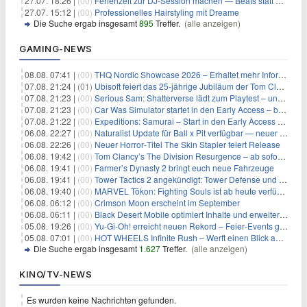
27.07. 18:26 |
(00)
Ferienzeit zur DJ‑Session machen — Beats statt Langeweile
27.07. 15:12 |
(00)
Professionelles Hairstyling mit Dreame
Die Suche ergab insgesamt
895
Treffer.
(alle anzeigen)
GAMING-NEWS
08.08. 07:41 |
(00)
THQ Nordic Showcase 2026 – Erhaltet mehr Informationen
07.08. 21:24 |
(01)
Ubisoft feiert das 25-jährige Jubiläum der Tom Clancy’s Ghost Recon-Reihe
07.08. 21:23 |
(00)
Serious Sam: Shatterverse lädt zum Playtest – und erscheint schon bald!
07.08. 21:23 |
(00)
Car Was Simulator startet in den Early Access – bald gehts los!
07.08. 21:22 |
(00)
Expeditions: Samurai – Start in den Early Access ab heute im feudalen Japan
06.08. 22:27 |
(00)
Naturalist Update für Ball x Pit verfügbar — neuer Content auf allen Plattformen
06.08. 22:26 |
(00)
Neuer Horror‑Titel The Skin Stapler feiert Release
06.08. 19:42 |
(00)
Tom Clancy’s The Division Resurgence – ab sofort für euch verfügbar
06.08. 19:41 |
(00)
Farmer’s Dynasty 2 bringt euch neue Fahrzeuge
06.08. 19:41 |
(00)
Tower Tactics 2 angekündigt: Tower Defense und Deckbuilding Kombo kehrt zurück
06.08. 19:40 |
(00)
MARVEL Tōkon: Fighting Souls ist ab heute verfügbar
06.08. 06:12 |
(00)
Crimson Moon erscheint im September
06.08. 06:11 |
(00)
Black Desert Mobile optimiert Inhalte und erweitert Treasure Access
05.08. 19:26 |
(00)
Yu‑Gi‑Oh! erreicht neuen Rekord – Feier‑Events gestartet
05.08. 07:01 |
(00)
HOT WHEELS Infinite Rush – Werft einen Blick auf den Trailer und erfahrt mehr
Die Suche ergab insgesamt
1.627
Treffer.
(alle anzeigen)
KINO/TV-NEWS
Es wurden keine Nachrichten gefunden.