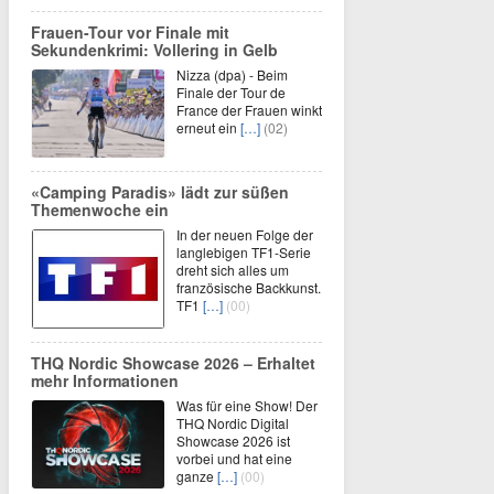
Frauen-Tour vor Finale mit
Sekundenkrimi: Vollering in Gelb
Nizza (dpa) - Beim
Finale der Tour de
France der Frauen winkt
erneut ein
[…]
(02)
«Camping Paradis» lädt zur süßen
Themenwoche ein
In der neuen Folge der
langlebigen TF1-Serie
dreht sich alles um
französische Backkunst.
TF1
[…]
(00)
THQ Nordic Showcase 2026 – Erhaltet
mehr Informationen
Was für eine Show! Der
THQ Nordic Digital
Showcase 2026 ist
vorbei und hat eine
ganze
[…]
(00)