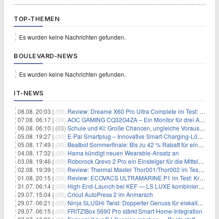
TOP-THEMEN
Es wurden keine Nachrichten gefunden.
BOULEVARD-NEWS
Es wurden keine Nachrichten gefunden.
IT-NEWS
08.08. 20:03 |
(00)
Review: Dreame X60 Pro Ultra Complete im Test: 42.000 Pa, 100 °C Moppwäsche & erstaunlich viel Technik in nur 8,9 cm Höhe
07.08. 06:17 |
(00)
AOC GAMING CQ32G4ZA – Ein Monitor für drei Arten von Spielen
06.08. 06:10 |
(03)
Schule und KI: Große Chancen, ungleiche Voraussetzungen
05.08. 19:27 |
(00)
E-Pal Smartplug – Innovative Smart-Charging-Lösung hilft die Leistung eures Akku zu erhalten
05.08. 17:49 |
(00)
Beatbot Sommerfinale: Bis zu 42 % Rabatt für einen rundum sauberen Pool
04.08. 17:32 |
(00)
Hama kündigt neuen Wearable‑Ansatz an
03.08. 19:46 |
(00)
Roborock Qrevo 2 Pro ein Einsteiger für die Mittelklasse
02.08. 19:39 |
(00)
Review: Thermal Master Thor001/Thor002 im Test: Professionelle Wärmebilddiagnose mit Makroobjektiv, 512 × 384 X³IR & großem IPS-Display
01.08. 20:15 |
(00)
Review: ECOVACS ULTRAMARINE P1 im Test: Kraftvolle Poolreinigung mit 18.200 l/h, Doppelfilter & intelligenter Navigation
31.07. 06:14 |
(00)
High‑End‑Launch bei KEF — LS LUXE kombiniert Stil und Sound
29.07. 15:04 |
(00)
Cricut AutoPress 2 im Anmarsch
29.07. 06:21 |
(00)
Ninja SLUSHi Twist: Doppelter Genuss für eiskalte Momente
29.07. 06:15 |
(00)
FRITZ!Box 5690 Pro stärkt Smart‑Home‑Integration