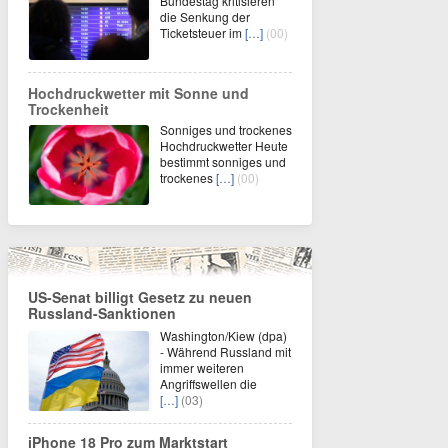
Bundestag kritisieren
die Senkung der
Ticketsteuer im
[…]
(00)
Hochdruckwetter mit Sonne und
Trockenheit
Sonniges und trockenes
Hochdruckwetter Heute
bestimmt sonniges und
trockenes
[…]
(00)
US-Senat billigt Gesetz zu neuen
Russland-Sanktionen
Washington/Kiew (dpa)
- Während Russland mit
immer weiteren
Angriffswellen die
[…]
(03)
iPhone 18 Pro zum Marktstart