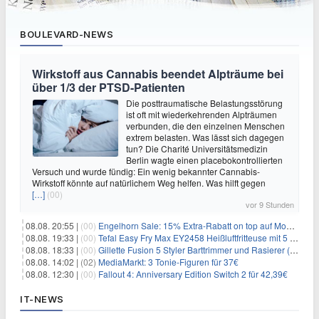
BOULEVARD-NEWS
Wirkstoff aus Cannabis beendet Alpträume bei
über 1/3 der PTSD-Patienten
Die posttraumatische Belastungsstörung
ist oft mit wiederkehrenden Alpträumen
verbunden, die den einzelnen Menschen
extrem belasten. Was lässt sich dagegen
tun? Die Charité Universitätsmedizin
Berlin wagte einen placebokontrollierten
Versuch und wurde fündig: Ein wenig bekannter Cannabis-
Wirkstoff könnte auf natürlichem Weg helfen. Was hilft gegen
[…]
(00)
vor 9 Stunden
08.08. 20:55 |
(00)
Engelhorn Sale: 15% Extra-Rabatt on top auf Mode- und Sport-Artikel
08.08. 19:33 |
(00)
Tefal Easy Fry Max EY2458 Heißluftfritteuse mit 5 Litern für 64,99€
08.08. 18:33 |
(00)
Gillette Fusion 5 Styler Barttrimmer und Rasierer (All in One) für 16€
08.08. 14:02 |
(02)
MediaMarkt: 3 Tonie-Figuren für 37€
08.08. 12:30 |
(00)
Fallout 4: Anniversary Edition Switch 2 für 42,39€
IT-NEWS