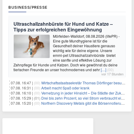
BUSINESS/PRESSE
Ultraschallzahnbürste für Hund und Katze –
Tipps zur erfolgreichen Eingewöhnung
Mörfelden-Walldorf, 08.08.2026 (lifePR) -
Eine gute Mundhygiene ist für die
Gesundheit deiner Haustiere genauso
wichtig wie für deine eigene. Unsere
emmi-pet Ultraschallzahnbürste bietet
eine sanfte und effektive Lösung zur
Zahnpflege für Hunde und Katzen. Doch wie gewöhnst du deine
tierischen Freunde an unser hochmodernes und sehr
[…]
(00)
vor 17 Stunden
07.08. 16:47 |
(00)
Wirtschaftsstaatssekretär Thomas Dörflinger besucht Handwerksbetrieb im Kammerbezirk Freiburg
07.08. 16:31 |
(00)
Arbeit macht Spaß oder krank
07.08. 16:10 |
(00)
Vernetzung in jeder Hinsicht – Die Städte der Zukunft sind grün-blau
07.08. 15:29 |
(01)
Drei bis zehn Prozent, so viel Strom verbraucht ein Aufzug im Gebäude
07.08. 15:20 |
(00)
Northern Discovery Metals gibt die Börsennotierung an der Frankfurter Wertpapierbörse bekannt