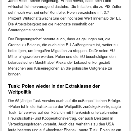
Jahre Arbeit seiner Regierung. Er hob hervor, dass sein Land
wirtschaftlich hervorragend dastehe. Die Inflation, die zu PiS-Zeiten
sehr hoch war, sei unter Kontrolle. Polen verzeichne mit 3,7
Prozent Wirtschaftswachstum den höchsten Wert innerhalb der EU.
Die Arbeitslosigkeit sei die niedrigste innerhalb der
Staatengemeinschaft.
Der Regierungschef betonte auch, dass es gelungen sei, die
Grenze zu Belarus, die auch eine EU-Außengrenze ist, weiter zu
befestigen, um irreguläre Migration zu stoppen. Dafür seien EU-
Mittel eingeworben worden. Polen und die EU beschuldigen den
belarussischen Machthaber Alexander Lukaschenko, gezielt
Menschen aus Krisenregionen an die polnische Ostgrenze zu
bringen.
Tusk: Polen wieder in der Extraklasse der
Weltpolitik
Der 68-jährige Tusk verwies auch auf die außenpolitischen Erfolge.
«Polen ist in die Extraklasse der Weltpolitik zurückgekehrt», sagte
Tusk. Er verwies auf den kürzlich mit Frankreich unterzeichneten
Freundschafts- und Kooperationsvertrag, der auch Beistand in
Verteidigungsfragen vorsieht. Auch das Verhältnis zu den USA
laufe bestens und auf «höchster Ebene», sagte Tusk. Polen ist ein