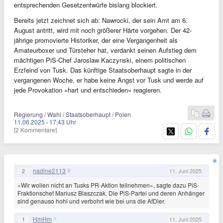
entsprechenden Gesetzentwürfe bislang blockiert.
Bereits jetzt zeichnet sich ab: Nawrocki, der sein Amt am 6.
August antritt, wird mit noch größerer Härte vorgehen. Der 42-
jährige promovierte Historiker, der eine Vergangenheit als
Amateurboxer und Türsteher hat, verdankt seinen Aufstieg dem
mächtigen PiS-Chef Jaroslaw Kaczynski, einem politischen
Erzfeind von Tusk. Das künftige Staatsoberhaupt sagte in der
vergangenen Woche, er habe keine Angst vor Tusk und werde auf
jede Provokation «hart und entschieden» reagieren.
Regierung / Wahl / Staatsoberhaupt / Polen
11.06.2025
·
17:43 Uhr
[2 Kommentare]
nadine2113
2
11. Juni 2025
«Wir wollen nicht an Tusks PR-Aktion teilnehmen», sagte dazu PiS-
Fraktionschef Mariusz Blaszczak. Die PiS-Partei und deren Anhänger
sind genauso hohl und verbohrt wie bei uns die AfDler.
HmHm
1
11. Juni 2025