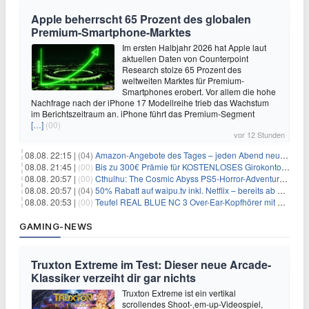
Apple beherrscht 65 Prozent des globalen
Premium-Smartphone-Marktes
Im ersten Halbjahr 2026 hat Apple laut
aktuellen Daten von Counterpoint
Research stolze 65 Prozent des
weltweiten Marktes für Premium-
Smartphones erobert. Vor allem die hohe
Nachfrage nach der iPhone 17 Modellreihe trieb das Wachstum
im Berichtszeitraum an. iPhone führt das Premium-Segment
[…]
(00)
vor 12 Stunden
08.08. 22:15 |
(04)
Amazon-Angebote des Tages – jeden Abend neue Deals zum Stöbern
08.08. 21:45 |
(00)
Bis zu 300€ Prämie für KOSTENLOSES Girokonto bei der Santander – 50€ schon nach 1 Woche!
08.08. 20:57 |
(00)
Cthulhu: The Cosmic Abyss PS5-Horror-Adventure für 27,99€
08.08. 20:57 |
(04)
50% Rabatt auf waipu.tv inkl. Netflix – bereits ab 9€/Monat (statt 17,99€)
08.08. 20:53 |
(00)
Teufel REAL BLUE NC 3 Over-Ear-Kopfhörer mit ANC für 149,99€
GAMING-NEWS
Truxton Extreme im Test: Dieser neue Arcade-
Klassiker verzeiht dir gar nichts
Truxton Extreme ist ein vertikal
scrollendes Shoot-‚em-up-Videospiel,