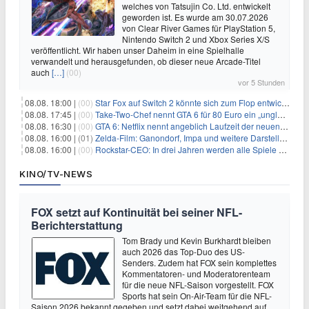
welches von Tatsujin Co. Ltd. entwickelt
geworden ist. Es wurde am 30.07.2026
von Clear River Games für PlayStation 5,
Nintendo Switch 2 und Xbox Series X/S
veröffentlicht. Wir haben unser Daheim in eine Spielhalle
verwandelt und herausgefunden, ob dieser neue Arcade-Titel
auch
[…]
(00)
vor 5 Stunden
08.08. 18:00 |
(00)
Star Fox auf Switch 2 könnte sich zum Flop entwickeln
08.08. 17:45 |
(00)
Take-Two-Chef nennt GTA 6 für 80 Euro ein „unglaubliches Schnäppchen“
08.08. 16:30 |
(00)
GTA 6: Netflix nennt angeblich Laufzeit der neuen Gameplay-Präsentation
08.08. 16:00 |
(01)
Zelda-Film: Ganondorf, Impa und weitere Darsteller sollen feststehen
08.08. 16:00 |
(00)
Rockstar-CEO: In drei Jahren werden alle Spiele gestreamt
KINO/TV-NEWS
FOX setzt auf Kontinuität bei seiner NFL-
Berichterstattung
Tom Brady und Kevin Burkhardt bleiben
auch 2026 das Top-Duo des US-
Senders. Zudem hat FOX sein komplettes
Kommentatoren- und Moderatorenteam
für die neue NFL-Saison vorgestellt. FOX
Sports hat sein On-Air-Team für die NFL-
Saison 2026 bekannt gegeben und setzt dabei weitgehend auf