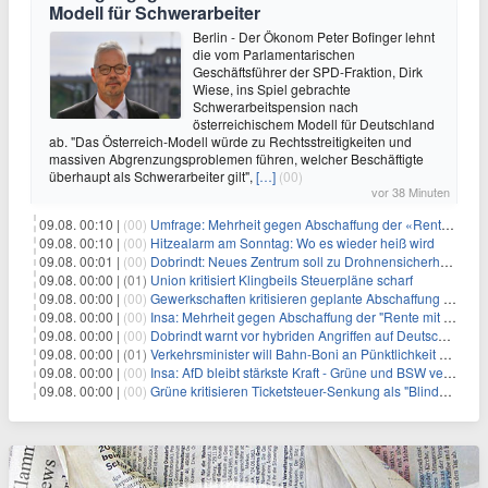
Modell für Schwerarbeiter
Berlin - Der Ökonom Peter Bofinger lehnt
die vom Parlamentarischen
Geschäftsführer der SPD-Fraktion, Dirk
Wiese, ins Spiel gebrachte
Schwerarbeitspension nach
österreichischem Modell für Deutschland
ab. "Das Österreich-Modell würde zu Rechtsstreitigkeiten und
massiven Abgrenzungsproblemen führen, welcher Beschäftigte
überhaupt als Schwerarbeiter gilt",
[…]
(00)
vor 38 Minuten
09.08. 00:10 |
(00)
Umfrage: Mehrheit gegen Abschaffung der «Rente mit 63»
09.08. 00:10 |
(00)
Hitzealarm am Sonntag: Wo es wieder heiß wird
09.08. 00:01 |
(00)
Dobrindt: Neues Zentrum soll zu Drohnensicherheit forschen
09.08. 00:00 |
(01)
Union kritisiert Klingbeils Steuerpläne scharf
09.08. 00:00 |
(00)
Gewerkschaften kritisieren geplante Abschaffung der "Rente mit 63"
09.08. 00:00 |
(00)
Insa: Mehrheit gegen Abschaffung der "Rente mit 63"
09.08. 00:00 |
(00)
Dobrindt warnt vor hybriden Angriffen auf Deutschland
09.08. 00:00 |
(01)
Verkehrsminister will Bahn-Boni an Pünktlichkeit koppeln
09.08. 00:00 |
(00)
Insa: AfD bleibt stärkste Kraft - Grüne und BSW verlieren
09.08. 00:00 |
(00)
Grüne kritisieren Ticketsteuer-Senkung als "Blindflug"