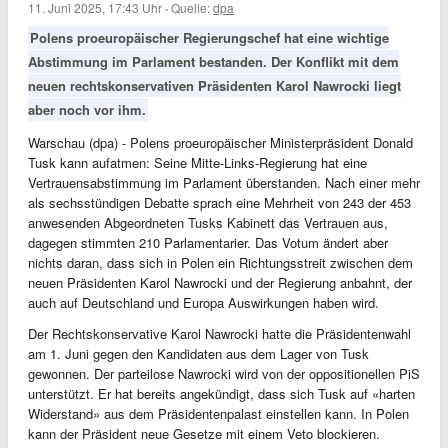
11. Juni 2025, 17:43 Uhr
·
Quelle:
dpa
Polens proeuropäischer Regierungschef hat eine wichtige
Abstimmung im Parlament bestanden. Der Konflikt mit dem
neuen rechtskonservativen Präsidenten Karol Nawrocki liegt
aber noch vor ihm.
Warschau (dpa) - Polens proeuropäischer Ministerpräsident Donald
Tusk kann aufatmen: Seine Mitte-Links-Regierung hat eine
Vertrauensabstimmung im Parlament überstanden. Nach einer mehr
als sechsstündigen Debatte sprach eine Mehrheit von 243 der 453
anwesenden Abgeordneten Tusks Kabinett das Vertrauen aus,
dagegen stimmten 210 Parlamentarier. Das Votum ändert aber
nichts daran, dass sich in Polen ein Richtungsstreit zwischen dem
neuen Präsidenten Karol Nawrocki und der Regierung anbahnt, der
auch auf Deutschland und Europa Auswirkungen haben wird.
Der Rechtskonservative Karol Nawrocki hatte die Präsidentenwahl
am 1. Juni gegen den Kandidaten aus dem Lager von Tusk
gewonnen. Der parteilose Nawrocki wird von der oppositionellen PiS
unterstützt. Er hat bereits angekündigt, dass sich Tusk auf «harten
Widerstand» aus dem Präsidentenpalast einstellen kann. In Polen
kann der Präsident neue Gesetze mit einem Veto blockieren.