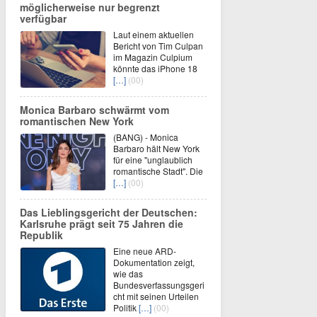
möglicherweise nur begrenzt
verfügbar
Laut einem aktuellen
Bericht von Tim Culpan
im Magazin Culpium
könnte das iPhone 18
[…]
(00)
Monica Barbaro schwärmt vom
romantischen New York
(BANG) - Monica
Barbaro hält New York
für eine "unglaublich
romantische Stadt". Die
[…]
(00)
Das Lieblingsgericht der Deutschen:
Karlsruhe prägt seit 75 Jahren die
Republik
Eine neue ARD-
Dokumentation zeigt,
wie das
Bundesverfassungsgeri
cht mit seinen Urteilen
Politik
[…]
(00)