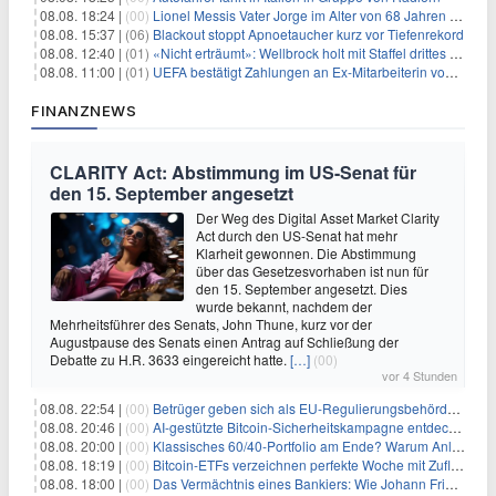
08.08. 18:24 |
(00)
Lionel Messis Vater Jorge im Alter von 68 Jahren gestorben
08.08. 15:37 |
(06)
Blackout stoppt Apnoetaucher kurz vor Tiefenrekord
08.08. 12:40 |
(01)
«Nicht erträumt»: Wellbrock holt mit Staffel drittes EM-Gold
08.08. 11:00 |
(01)
UEFA bestätigt Zahlungen an Ex-Mitarbeiterin von Infantino
FINANZNEWS
CLARITY Act: Abstimmung im US-Senat für
den 15. September angesetzt
Der Weg des Digital Asset Market Clarity
Act durch den US-Senat hat mehr
Klarheit gewonnen. Die Abstimmung
über das Gesetzesvorhaben ist nun für
den 15. September angesetzt. Dies
wurde bekannt, nachdem der
Mehrheitsführer des Senats, John Thune, kurz vor der
Augustpause des Senats einen Antrag auf Schließung der
Debatte zu H.R. 3633 eingereicht hatte.
[…]
(00)
vor 4 Stunden
08.08. 22:54 |
(00)
Betrüger geben sich als EU-Regulierungsbehörden aus, um Krypto-Nutzer nach MiCA-Deadline ins Visier zu nehmen
08.08. 20:46 |
(00)
AI-gestützte Bitcoin-Sicherheitskampagne entdeckt fast 5.000 Softwareprobleme in 390 Projekten
08.08. 20:00 |
(00)
Klassisches 60/40-Portfolio am Ende? Warum Anleger jetzt radikal umdenken müssen
08.08. 18:19 |
(00)
Bitcoin-ETFs verzeichnen perfekte Woche mit Zuflüssen auf 3-Monats-Hoch
08.08. 18:00 |
(00)
Das Vermächtnis eines Bankiers: Wie Johann Friedrich Städel sein Imperium unsterblich machte