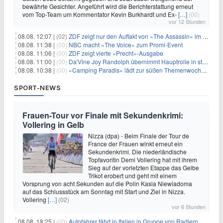
bewährte Gesichter. Angeführt wird die Berichterstattung erneut
vom Top-Team um Kommentator Kevin Burkhardt und Ex-
[…]
(00)
vor 12 Stunden
08.08. 12:07 |
(02)
ZDF zeigt nur den Auftakt von «The Assassin» im Fernsehen
08.08. 11:38 |
(00)
NBC macht «The Voice» zum Promi-Event
08.08. 11:06 |
(00)
ZDF zeigt vierte «Precht»-Ausgabe
08.08. 11:00 |
(00)
Da'Vine Joy Randolph übernimmt Hauptrolle in starbesetzter schwarzer Komödie
08.08. 10:38 |
(00)
«Camping Paradis» lädt zur süßen Themenwoche ein
SPORT-NEWS
Frauen-Tour vor Finale mit Sekundenkrimi:
Vollering in Gelb
Nizza (dpa) - Beim Finale der Tour de
France der Frauen winkt erneut ein
Sekundenkrimi. Die niederländische
Topfavoritin Demi Vollering hat mit ihrem
Sieg auf der vorletzten Etappe das Gelbe
Trikot erobert und geht mit einem
Vorsprung von acht Sekunden auf die Polin Kasia Niewiadoma
auf das Schlussstück am Sonntag mit Start und Ziel in Nizza.
Vollering
[…]
(02)
vor 6 Stunden
08.08. 18:25 |
(00)
Autofahrer fährt in Italien in Gruppe von Radlern