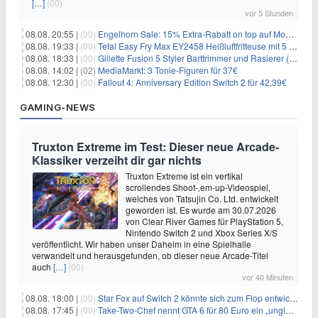
[…]
(00)
vor 5 Stunden
08.08. 20:55 |
(00)
Engelhorn Sale: 15% Extra-Rabatt on top auf Mode- und Sport-Artikel
08.08. 19:33 |
(00)
Tefal Easy Fry Max EY2458 Heißluftfritteuse mit 5 Litern für 64,99€
08.08. 18:33 |
(00)
Gillette Fusion 5 Styler Barttrimmer und Rasierer (All in One) für 16€
08.08. 14:02 |
(02)
MediaMarkt: 3 Tonie-Figuren für 37€
08.08. 12:30 |
(00)
Fallout 4: Anniversary Edition Switch 2 für 42,39€
GAMING-NEWS
Truxton Extreme im Test: Dieser neue Arcade-
Klassiker verzeiht dir gar nichts
Truxton Extreme ist ein vertikal
scrollendes Shoot-‚em-up-Videospiel,
welches von Tatsujin Co. Ltd. entwickelt
geworden ist. Es wurde am 30.07.2026
von Clear River Games für PlayStation 5,
Nintendo Switch 2 und Xbox Series X/S
veröffentlicht. Wir haben unser Daheim in eine Spielhalle
verwandelt und herausgefunden, ob dieser neue Arcade-Titel
auch
[…]
(00)
vor 40 Minuten
08.08. 18:00 |
(00)
Star Fox auf Switch 2 könnte sich zum Flop entwickeln
08.08. 17:45 |
(00)
Take-Two-Chef nennt GTA 6 für 80 Euro ein „unglaubliches Schnäppchen“