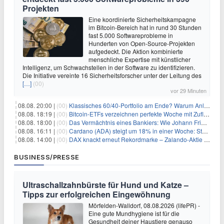
Projekten
Eine koordinierte Sicherheitskampagne
im Bitcoin-Bereich hat in rund 30 Stunden
fast 5.000 Softwareprobleme in
Hunderten von Open-Source-Projekten
aufgedeckt. Die Aktion kombinierte
menschliche Expertise mit künstlicher
Intelligenz, um Schwachstellen in der Software zu identifizieren.
Die Initiative vereinte 16 Sicherheitsforscher unter der Leitung des
[…]
(00)
vor 29 Minuten
08.08. 20:00 |
(00)
Klassisches 60/40-Portfolio am Ende? Warum Anleger jetzt radikal umdenken müssen
08.08. 18:19 |
(00)
Bitcoin-ETFs verzeichnen perfekte Woche mit Zuflüssen auf 3-Monats-Hoch
08.08. 18:00 |
(00)
Das Vermächtnis eines Bankiers: Wie Johann Friedrich Städel sein Imperium unsterblich machte
08.08. 16:11 |
(00)
Cardano (ADA) steigt um 18% in einer Woche: Steht ein Kurs von $0,30 bevor?
08.08. 14:00 |
(00)
DAX knackt erneut Rekordmarke – Zalando-Aktie crasht nach Quartalszahlen
BUSINESS/PRESSE
Ultraschallzahnbürste für Hund und Katze –
Tipps zur erfolgreichen Eingewöhnung
Mörfelden-Walldorf, 08.08.2026 (lifePR) -
Eine gute Mundhygiene ist für die
Gesundheit deiner Haustiere genauso