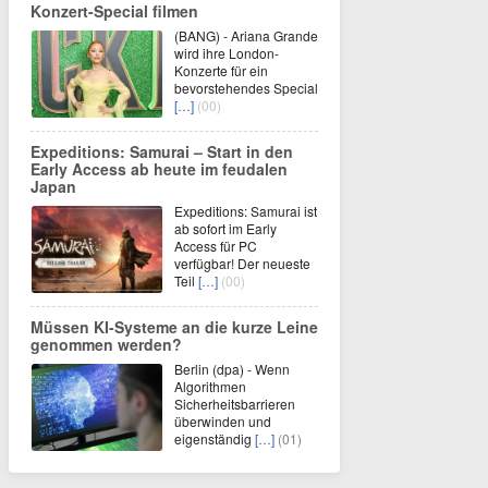
Konzert-Special filmen
(BANG) - Ariana Grande
wird ihre London-
Konzerte für ein
bevorstehendes Special
[…]
(00)
Expeditions: Samurai – Start in den
Early Access ab heute im feudalen
Japan
Expeditions: Samurai ist
ab sofort im Early
Access für PC
verfügbar! Der neueste
Teil
[…]
(00)
Müssen KI-Systeme an die kurze Leine
genommen werden?
Berlin (dpa) - Wenn
Algorithmen
Sicherheitsbarrieren
überwinden und
eigenständig
[…]
(01)