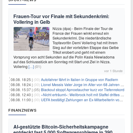
Frauen-Tour vor Finale mit Sekundenkrimi:
Vollering in Gelb
Nizza (dpa) - Beim Finale der Tour de
France der Frauen winkt erneut ein
Sekundenkrimi. Die niederländische
Topfavoritin Demi Vollering hat mit ihrem
Sieg auf der vorletzten Etappe das Gelbe
Trikot erobert und geht mit einem
Vorsprung von acht Sekunden auf die Polin Kasia Niewiadoma
auf das Schlussstück am Sonntag mit Start und Ziel in Nizza.
Vollering
[…]
(01)
vor 1 Stunde
08.08. 18:25 |
(00)
Autofahrer fährt in Italien in Gruppe von Radlern
08.08. 18:24 |
(00)
Lionel Messis Vater Jorge im Alter von 68 Jahren gestorben
08.08. 15:37 |
(05)
Blackout stoppt Apnoetaucher kurz vor Tiefenrekord
08.08. 12:40 |
(00)
«Nicht erträumt»: Wellbrock holt mit Staffel drittes EM-Gold
08.08. 11:00 |
(00)
UEFA bestätigt Zahlungen an Ex-Mitarbeiterin von Infantino
FINANZNEWS
AI-gestützte Bitcoin-Sicherheitskampagne
entdeckt fast 5.000 Softwareprobleme in 390