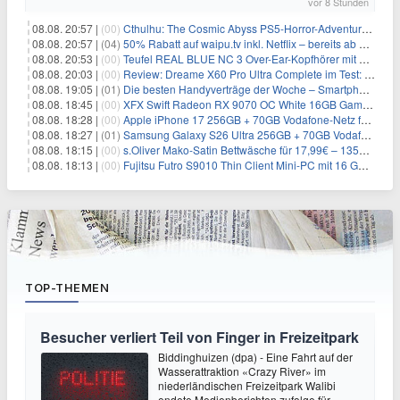
vor 8 Stunden
08.08. 20:57 |
(00)
Cthulhu: The Cosmic Abyss PS5-Horror-Adventure für 27,99€
08.08. 20:57 |
(04)
50% Rabatt auf waipu.tv inkl. Netflix – bereits ab 9€/Monat (statt 17,99€)
08.08. 20:53 |
(00)
Teufel REAL BLUE NC 3 Over-Ear-Kopfhörer mit ANC für 149,99€
08.08. 20:03 |
(00)
Review: Dreame X60 Pro Ultra Complete im Test: 42.000 Pa, 100 °C Moppwäsche & erstaunlich viel Technik in nur 8,9 cm Höhe
08.08. 19:05 |
(01)
Die besten Handyverträge der Woche – Smartphone-Tarife & SIM-Only im Überblick
08.08. 18:45 |
(00)
XFX Swift Radeon RX 9070 OC White 16GB Gaming-Grafikkarte für 579€
08.08. 18:28 |
(00)
Apple iPhone 17 256GB + 70GB Vodafone-Netz für 34,99€/Monat (effektiv 6,41€/Monat)
08.08. 18:27 |
(01)
Samsung Galaxy S26 Ultra 256GB + 70GB Vodafone-Netz für 34,99€/Monat (effektiv 4,74€/Monat)
08.08. 18:15 |
(00)
s.Oliver Mako-Satin Bettwäsche für 17,99€ – 135×200 cm, OEKO-TEX
08.08. 18:13 |
(00)
Fujitsu Futro S9010 Thin Client Mini-PC mit 16 GB RAM für 100€
TOP-THEMEN
Besucher verliert Teil von Finger in Freizeitpark
Biddinghuizen (dpa) - Eine Fahrt auf der
Wasserattraktion «Crazy River» im
niederländischen Freizeitpark Walibi
endete Medienberichten zufolge für