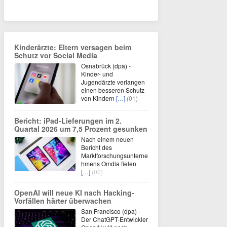
Kinderärzte: Eltern versagen beim
Schutz vor Social Media
Osnabrück (dpa) -
Kinder- und
Jugendärzte verlangen
einen besseren Schutz
von Kindern
[…]
(01)
Bericht: iPad-Lieferungen im 2.
Quartal 2026 um 7,5 Prozent gesunken
Nach einem neuen
Bericht des
Marktforschungsunterne
hmens Omdia fielen
[…]
(00)
OpenAI will neue KI nach Hacking-
Vorfällen härter überwachen
San Francisco (dpa) -
Der ChatGPT-Entwickler