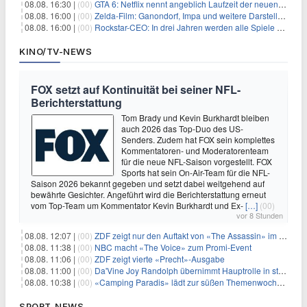
08.08. 16:30 |
(00)
GTA 6: Netflix nennt angeblich Laufzeit der neuen Gameplay-Präsentation
08.08. 16:00 |
(00)
Zelda-Film: Ganondorf, Impa und weitere Darsteller sollen feststehen
08.08. 16:00 |
(00)
Rockstar-CEO: In drei Jahren werden alle Spiele gestreamt
KINO/TV-NEWS
FOX setzt auf Kontinuität bei seiner NFL-
Berichterstattung
Tom Brady und Kevin Burkhardt bleiben
auch 2026 das Top-Duo des US-
Senders. Zudem hat FOX sein komplettes
Kommentatoren- und Moderatorenteam
für die neue NFL-Saison vorgestellt. FOX
Sports hat sein On-Air-Team für die NFL-
Saison 2026 bekannt gegeben und setzt dabei weitgehend auf
bewährte Gesichter. Angeführt wird die Berichterstattung erneut
vom Top-Team um Kommentator Kevin Burkhardt und Ex-
[…]
(00)
vor 8 Stunden
08.08. 12:07 |
(00)
ZDF zeigt nur den Auftakt von «The Assassin» im Fernsehen
08.08. 11:38 |
(00)
NBC macht «The Voice» zum Promi-Event
08.08. 11:06 |
(00)
ZDF zeigt vierte «Precht»-Ausgabe
08.08. 11:00 |
(00)
Da'Vine Joy Randolph übernimmt Hauptrolle in starbesetzter schwarzer Komödie
08.08. 10:38 |
(00)
«Camping Paradis» lädt zur süßen Themenwoche ein
SPORT-NEWS