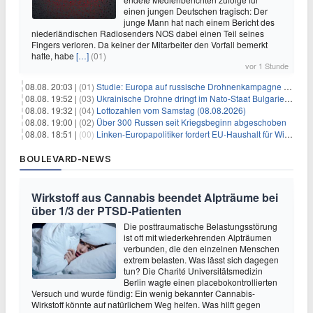
einen jungen Deutschen tragisch: Der
junge Mann hat nach einem Bericht des
niederländischen Radiosenders NOS dabei einen Teil seines
Fingers verloren. Da keiner der Mitarbeiter den Vorfall bemerkt
hatte, habe
[…]
(01)
vor 1 Stunde
08.08. 20:03 |
(01)
Studie: Europa auf russische Drohnenkampagne unzureichend vorbereitet
08.08. 19:52 |
(03)
Ukrainische Drohne dringt im Nato-Staat Bulgarien ein
08.08. 19:32 |
(04)
Lottozahlen vom Samstag (08.08.2026)
08.08. 19:00 |
(02)
Über 300 Russen seit Kriegsbeginn abgeschoben
08.08. 18:51 |
(00)
Linken-Europapolitiker fordert EU-Haushalt für Wirtschaftsumbau
BOULEVARD-NEWS
Wirkstoff aus Cannabis beendet Alpträume bei
über 1/3 der PTSD-Patienten
Die posttraumatische Belastungsstörung
ist oft mit wiederkehrenden Alpträumen
verbunden, die den einzelnen Menschen
extrem belasten. Was lässt sich dagegen
tun? Die Charité Universitätsmedizin
Berlin wagte einen placebokontrollierten
Versuch und wurde fündig: Ein wenig bekannter Cannabis-
Wirkstoff könnte auf natürlichem Weg helfen. Was hilft gegen