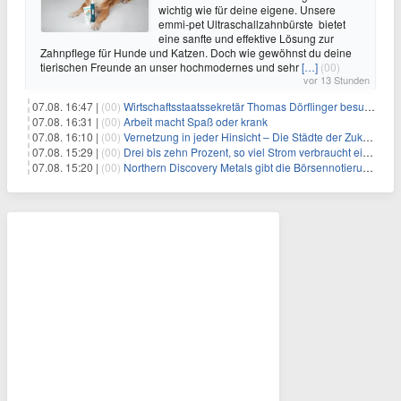
wichtig wie für deine eigene. Unsere
emmi-pet Ultraschallzahnbürste bietet
eine sanfte und effektive Lösung zur
Zahnpflege für Hunde und Katzen. Doch wie gewöhnst du deine
tierischen Freunde an unser hochmodernes und sehr
[…]
(00)
vor 13 Stunden
07.08. 16:47 |
(00)
Wirtschaftsstaatssekretär Thomas Dörflinger besucht Handwerksbetrieb im Kammerbezirk Freiburg
07.08. 16:31 |
(00)
Arbeit macht Spaß oder krank
07.08. 16:10 |
(00)
Vernetzung in jeder Hinsicht – Die Städte der Zukunft sind grün-blau
07.08. 15:29 |
(00)
Drei bis zehn Prozent, so viel Strom verbraucht ein Aufzug im Gebäude
07.08. 15:20 |
(00)
Northern Discovery Metals gibt die Börsennotierung an der Frankfurter Wertpapierbörse bekannt