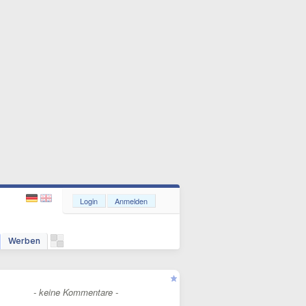
Login
Anmelden
Werben
- keine Kommentare -