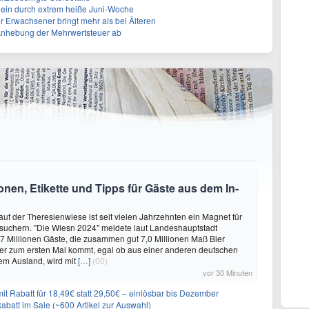
llein durch extrem heiße Juni-Woche
r Erwachsener bringt mehr als bei Älteren
 Anhebung der Mehrwertsteuer ab
nen, Etikette und Tipps für Gäste aus dem In-
auf der Theresienwiese ist seit vielen Jahrzehnten ein Magnet für
suchern. "Die Wiesn 2024" meldete laut Landeshauptstadt
 Millionen Gäste, die zusammen gut 7,0 Millionen Maß Bier
er zum ersten Mal kommt, egal ob aus einer anderen deutschen
em Ausland, wird mit
[…]
(00)
vor 30 Minuten
it Rabatt für 18,49€ statt 29,50€ – einlösbar bis Dezember
abatt im Sale (~600 Artikel zur Auswahl)