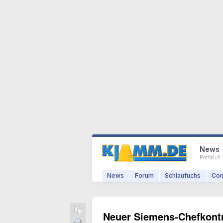
News
Portal (
4.
News
Forum
Schlaufuchs
Com
Neuer Siemens-Chefkont