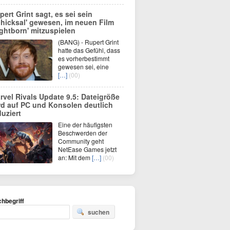
pert Grint sagt, es sei sein
chicksal' gewesen, im neuen Film
ightborn' mitzuspielen
(BANG) - Rupert Grint
hatte das Gefühl, dass
es vorherbestimmt
gewesen sei, eine
[…]
(00)
rvel Rivals Update 9.5: Dateigröße
rd auf PC und Konsolen deutlich
duziert
Eine der häufigsten
Beschwerden der
Community geht
NetEase Games jetzt
an: Mit dem
[…]
(00)
hbegriff
suchen