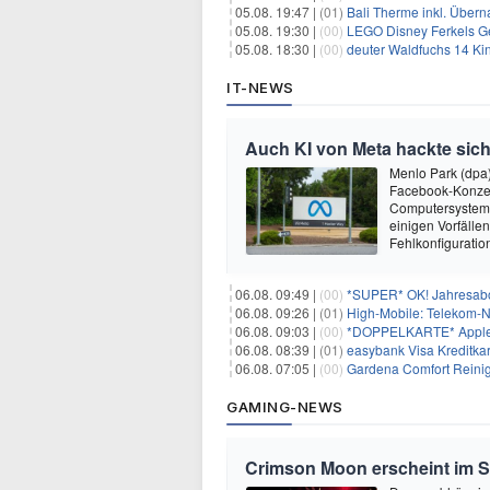
05.08. 19:47 |
(01)
Bali Therme inkl. Übern
05.08. 19:30 |
(00)
LEGO Disney Ferkels Ge
05.08. 18:30 |
(00)
deuter Waldfuchs 14 Ki
IT-NEWS
Auch KI von Meta hackte sich
Menlo Park (dpa
Facebook-Konzer
Computersysteme
einigen Vorfälle
Fehlkonfiguratio
06.08. 09:49 |
(00)
*SUPER* OK! Jahresabo 
06.08. 09:26 |
(01)
High-Mobile: Telekom-Netz – 30G
06.08. 09:03 |
(00)
*DOPPELKARTE* Apple iPhone 17 Pro 2
06.08. 08:39 |
(01)
easybank Visa Kreditkar
06.08. 07:05 |
(00)
Gardena Comfort Reinig
GAMING-NEWS
Crimson Moon erscheint im 