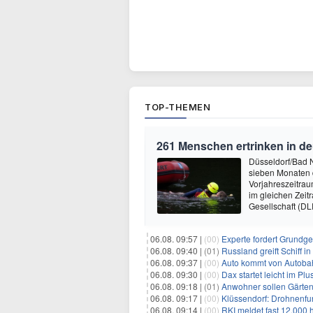
TOP-THEMEN
261 Menschen ertrinken in 
Düsseldorf/Bad N
sieben Monaten 
Vorjahreszeitrau
im gleichen Zeit
Gesellschaft (DL
06.08. 09:57 |
(00)
Experte fordert Grundge
06.08. 09:40 |
(01)
Russland greift Schiff in
06.08. 09:37 |
(00)
Auto kommt von Autobahn
06.08. 09:30 |
(00)
Dax startet leicht im Plu
06.08. 09:18 |
(01)
Anwohner sollen Gärte
06.08. 09:17 |
(00)
Klüssendorf: Drohnenfu
06.08. 09:14 |
(00)
RKI meldet fast 12.000 h