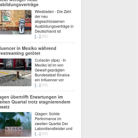
sbildungsverträge
Wiesbaden - Die Zahl
der neu
abgeschlossenen
Ausbildungsverträge in
Deutschland ist
[…]
(00)
fluencer in Mexiko während
vestreaming getötet
Culiacán (dpa) - In
Mexiko ist im von
Gewalt geprägten
Bundesstaat Sinaloa
ein Influencer vor
[…]
(00)
agen übertrifft Erwartungen im
eiten Quartal trotz stagnierendem
satz
Qiagen: Solide
Performance im
zweiten Quartal Der
Labordienstleister und
[…]
(00)