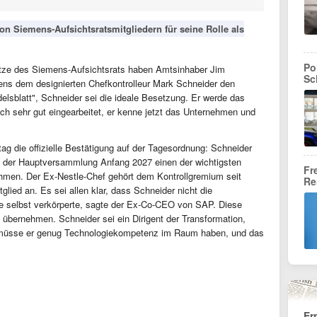
on Siemens-Aufsichtsratsmitgliedern für seine Rolle als
Po
itze des Siemens-Aufsichtsrats haben Amtsinhaber Jim
Sc
s dem designierten Chefkontrolleur Mark Schneider den
lsblatt", Schneider sei die ideale Besetzung. Er werde das
ch sehr gut eingearbeitet, er kenne jetzt das Unternehmen und
g die offizielle Bestätigung auf der Tagesordnung: Schneider
 der Hauptversammlung Anfang 2027 einen der wichtigsten
Fr
ehmen. Der Ex-Nestle-Chef gehört dem Kontrollgremium seit
Re
glied an. Es sei allen klar, dass Schneider nicht die
be selbst verkörperte, sagte der Ex-Co-CEO von SAP. Diese
e übernehmen. Schneider sei ein Dirigent der Transformation,
müsse er genug Technologiekompetenz im Raum haben, und das
Er