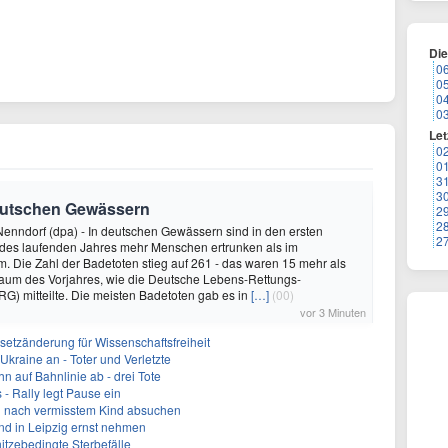
Di
0
0
0
0
Let
0
0
3
3
deutschen Gewässern
2
2
enndorf (dpa) - In deutschen Gewässern sind in den ersten
2
des laufenden Jahres mehr Menschen ertrunken als im
m. Die Zahl der Badetoten stieg auf 261 - das waren 15 mehr als
raum des Vorjahres, wie die Deutsche Lebens-Rettungs-
RG) mitteilte. Die meisten Badetoten gab es in
[…]
(00)
vor 3 Minuten
setzänderung für Wissenschaftsfreiheit
 Ukraine an - Toter und Verletzte
 auf Bahnlinie ab - drei Tote
s - Rally legt Pause ein
n nach vermisstem Kind absuchen
nd in Leipzig ernst nehmen
itzebedingte Sterbefälle