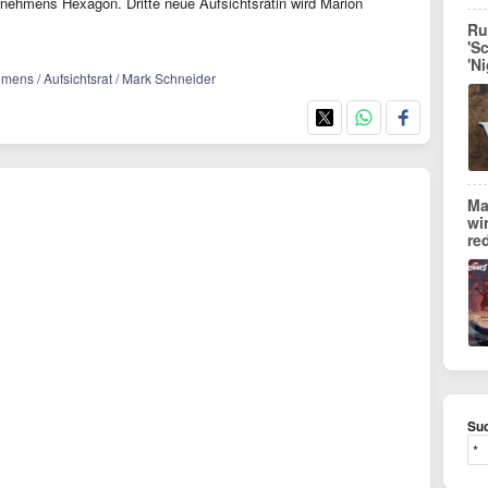
ehmens Hexagon. Dritte neue Aufsichtsrätin wird Marion
Ru
'S
'N
emens / Aufsichtsrat / Mark Schneider
Ma
wi
re
Suc