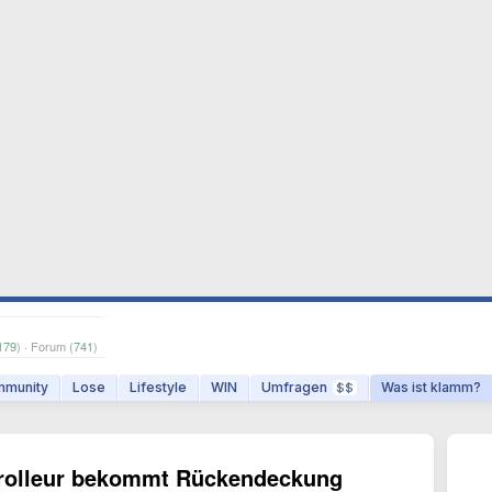
179
) · Forum (
741
)
munity
Lose
Lifestyle
WIN
Umfragen
Was ist klamm?
$$
rolleur bekommt Rückendeckung