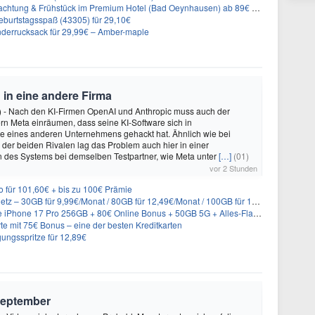
achtung & Frühstück im Premium Hotel (Bad Oeynhausen) ab 89€ p.P.
burtstagsspaß (43305) für 29,10€
nderrucksack für 29,99€ – Amber-maple
 in eine andere Firma
) - Nach den KI-Firmen OpenAI und Anthropic muss auch der
n Meta einräumen, dass seine KI-Software sich in
 eines anderen Unternehmens gehackt hat. Ähnlich wie bei
n der beiden Rivalen lag das Problem auch hier in einer
n des Systems bei demselben Testpartner, wie Meta unter
[…]
(01)
vor 2 Stunden
für 101,60€ + bis zu 100€ Prämie
B für 9,99€/Monat / 80GB für 12,49€/Monat / 100GB für 19,99€/Monat (auch mtl. kündbar)
56GB + 80€ Online Bonus + 50GB 5G + Alles-Flat im Telekom-Netz für 44,94€/Monat – eff. 4,40€/Monat
te mit 75€ Bonus – eine der besten Kreditkarten
ungsspritze für 12,89€
September