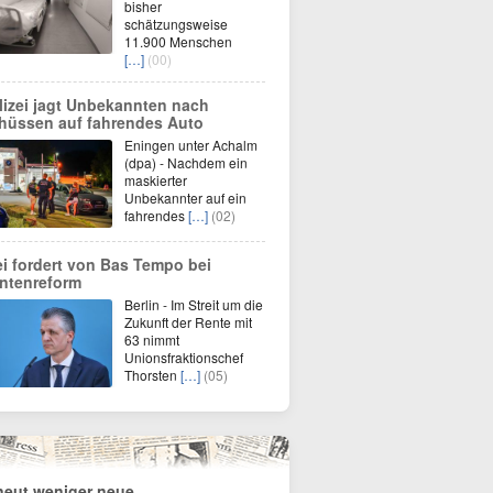
bisher
schätzungsweise
11.900 Menschen
[…]
(00)
lizei jagt Unbekannten nach
hüssen auf fahrendes Auto
Eningen unter Achalm
(dpa) - Nachdem ein
maskierter
Unbekannter auf ein
fahrendes
[…]
(02)
ei fordert von Bas Tempo bei
ntenreform
Berlin - Im Streit um die
Zukunft der Rente mit
63 nimmt
Unionsfraktionschef
Thorsten
[…]
(05)
neut weniger neue