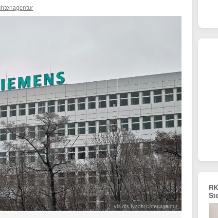
chtenagentur
RK
St
via dts Nachrichtenagentur