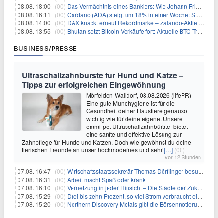
08.08. 18:00 |
(00)
Das Vermächtnis eines Bankiers: Wie Johann Friedrich Städel sein Imperium unsterblich machte
08.08. 16:11 |
(00)
Cardano (ADA) steigt um 18% in einer Woche: Steht ein Kurs von $0,30 bevor?
08.08. 14:00 |
(00)
DAX knackt erneut Rekordmarke – Zalando-Aktie crasht nach Quartalszahlen
08.08. 13:55 |
(00)
Bhutan setzt Bitcoin-Verkäufe fort: Aktuelle BTC-Transaktionen
BUSINESS/PRESSE
Ultraschallzahnbürste für Hund und Katze –
Tipps zur erfolgreichen Eingewöhnung
Mörfelden-Walldorf, 08.08.2026 (lifePR) -
Eine gute Mundhygiene ist für die
Gesundheit deiner Haustiere genauso
wichtig wie für deine eigene. Unsere
emmi-pet Ultraschallzahnbürste bietet
eine sanfte und effektive Lösung zur
Zahnpflege für Hunde und Katzen. Doch wie gewöhnst du deine
tierischen Freunde an unser hochmodernes und sehr
[…]
(00)
vor 12 Stunden
07.08. 16:47 |
(00)
Wirtschaftsstaatssekretär Thomas Dörflinger besucht Handwerksbetrieb im Kammerbezirk Freiburg
07.08. 16:31 |
(00)
Arbeit macht Spaß oder krank
07.08. 16:10 |
(00)
Vernetzung in jeder Hinsicht – Die Städte der Zukunft sind grün-blau
07.08. 15:29 |
(00)
Drei bis zehn Prozent, so viel Strom verbraucht ein Aufzug im Gebäude
07.08. 15:20 |
(00)
Northern Discovery Metals gibt die Börsennotierung an der Frankfurter Wertpapierbörse bekannt