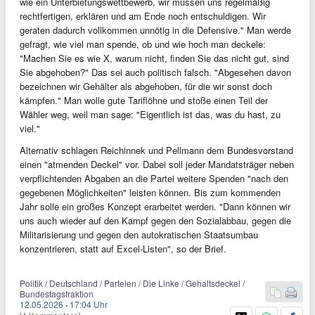
wie ein Unterbietungswettbewerb, wir müssen uns regelmäßig
rechtfertigen, erklären und am Ende noch entschuldigen. Wir
geraten dadurch vollkommen unnötig in die Defensive." Man werde
gefragt, wie viel man spende, ob und wie hoch man deckele:
"Machen Sie es wie X, warum nicht, finden Sie das nicht gut, sind
Sie abgehoben?" Das sei auch politisch falsch. "Abgesehen davon
bezeichnen wir Gehälter als abgehoben, für die wir sonst doch
kämpfen." Man wolle gute Tariflöhne und stoße einen Teil der
Wähler weg, weil man sage: "Eigentlich ist das, was du hast, zu
viel."
Alternativ schlagen Reichinnek und Pellmann dem Bundesvorstand
einen "atmenden Deckel" vor. Dabei soll jeder Mandatsträger neben
verpflichtenden Abgaben an die Partei weitere Spenden "nach den
gegebenen Möglichkeiten" leisten können. Bis zum kommenden
Jahr solle ein großes Konzept erarbeitet werden. "Dann können wir
uns auch wieder auf den Kampf gegen den Sozialabbau, gegen die
Militarisierung und gegen den autokratischen Staatsumbau
konzentrieren, statt auf Excel-Listen", so der Brief.
Politik / Deutschland / Parteien / Die Linke / Gehaltsdeckel /
Bundestagsfraktion
12.05.2026
·
17:04 Uhr