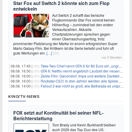
Star Fox auf Switch 2 könnte sich zum Flop
entwickeln
Auf Switch 2 schafft das tierische
Flugkommando Star Fox vorerst keinen
Höhenflug – zumindest bei den ersten
Verkaufszahlen. Aktuelle
Chartplatzierungen sprechen gegen
einen Überraschungserfolg, trotz
prominenter Platzierung der Marke im enorm erfolgreichen Super
Mario Galaxy Film. Bei Kritikern ist die Serie beliebt und fuhr oft
gute Wertungen ein.
[…]
(00)
vor 2 Stunden
08.08. 17:45 |
(00)
Take-Two-Chef nennt GTA 6 für 80 Euro ein „unglaubliches Schnäppchen“
08.08. 16:30 |
(00)
GTA 6: Netflix nennt angeblich Laufzeit der neuen Gameplay-Präsentation
08.08. 16:00 |
(00)
Zelda-Film: Ganondorf, Impa und weitere Darsteller sollen feststehen
08.08. 16:00 |
(00)
Rockstar-CEO: In drei Jahren werden alle Spiele gestreamt
08.08. 14:00 |
(00)
Fallout 3 war nicht so groß, wie Bethesda es ursprünglich wollte
KINO/TV-NEWS
FOX setzt auf Kontinuität bei seiner NFL-
Berichterstattung
Tom Brady und Kevin Burkhardt bleiben
auch 2026 das Top-Duo des US-