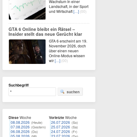
Wachstum In einer
Landschaft, in der Sport
und Wirtschaft
[…]
(00)
GTA 6 Online bleibt ein Rätsel –
Insider stellt das neue Gerücht klar
GTA 6 erscheint am 19.
November 2026, doch
über einen neuen
Online-Modus wissen
wir
[…]
(00)
Suchbegriff
suchen
Diese
Woche
Vorletzte
Woche
08.08.2026
26.07.2026
(Heute)
(So)
07.08.2026
25.07.2026
(Gestern)
(Sa)
06.08.2026
24.07.2026
(Do)
(Fr)
05.08.2026
23.07.2026
(Mi)
(Do)