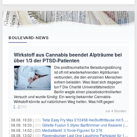
BOULEVARD-NEWS
Wirkstoff aus Cannabis beendet Alpträume bei
über 1/3 der PTSD-Patienten
Die posttraumatische Belastungsstörung
ist oft mit wiederkehrenden Alpträumen
verbunden, die den einzelnen Menschen
extrem belasten. Was lässt sich dagegen
tun? Die Charité Universitätsmedizin
Berlin wagte einen placebokontrollierten
Versuch und wurde fündig: Ein wenig bekannter Cannabis-
Wirkstoff könnte auf natürlichem Weg helfen. Was hilft gegen
[…]
(00)
vor 4 Stunden
08.08. 19:33 |
(00)
Tefal Easy Fry Max EY2458 Heißluftfritteuse mit 5 Litern für 64,99€
08.08. 18:33 |
(00)
Gillette Fusion 5 Styler Barttrimmer und Rasierer (All in One) für 16€
08.08. 14:02 |
(02)
MediaMarkt: 3 Tonie-Figuren für 37€
08.08. 13:02 |
(00)
Ravensburger Last One Laughing Partyspiel für 14,04€