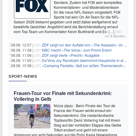
Senders. Zudem hat FOX sein komplettes
Kommentatoren- und Moderatorenteam
für die neue NFL-Saison vorgestellt. FOX
Sports hat sein On-Air-Team für die NFL-
Saison 2026 bekannt gegeben und setzt dabei weitgehend auf
bewährte Gesichter. Angeführt wird die Berichterstattung erneut
vom Top-Team um Kommentator Kevin Burkhardt und Ex-
[…]
(00)
vor 8 Stunden
08.08. 12:07 |
(00)
ZDF zeigt nur den Auftakt von «The Assassin» im Fernsehen
08.08. 11:38 |
(00)
NBC macht «The Voice» zum Promi-Event
08.08. 11:06 |
(00)
ZDF zeigt vierte «Precht»-Ausgabe
08.08. 11:00 |
(00)
Da'Vine Joy Randolph übernimmt Hauptrolle in starbesetzter schwarzer Komödie
08.08. 10:38 |
(00)
«Camping Paradis» lädt zur süßen Themenwoche ein
SPORT-NEWS
Frauen-Tour vor Finale mit Sekundenkrimi:
Vollering in Gelb
Nizza (dpa) - Beim Finale der Tour de
France der Frauen winkt erneut ein
Sekundenkrimi. Die niederländische
Topfavoritin Demi Vollering hat mit ihrem
Sieg auf der vorletzten Etappe das Gelbe
Trikot erobert und geht mit einem
Vorsprung von acht Sekunden auf die Polin Kasia Niewiadoma