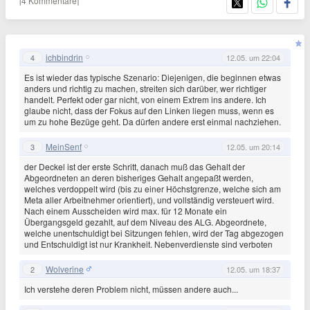
[4 Kommentare]
ichbindrin
4
12.05. um 22:04
Es ist wieder das typische Szenario: Diejenigen, die beginnen etwas
anders und richtig zu machen, streiten sich darüber, wer richtiger
handelt. Perfekt oder gar nicht, von einem Extrem ins andere. Ich
glaube nicht, dass der Fokus auf den Linken liegen muss, wenn es
um zu hohe Bezüge geht. Da dürfen andere erst einmal nachziehen.
MeinSenf
3
12.05. um 20:14
der Deckel ist der erste Schritt, danach muß das Gehalt der
Abgeordneten an deren bisheriges Gehalt angepaßt werden,
welches verdoppelt wird (bis zu einer Höchstgrenze, welche sich am
Meta aller Arbeitnehmer orientiert), und vollständig versteuert wird.
Nach einem Ausscheiden wird max. für 12 Monate ein
Übergangsgeld gezahlt, auf dem Niveau des ALG. Abgeordnete,
welche unentschuldigt bei Sitzungen fehlen, wird der Tag abgezogen
und Entschuldigt ist nur Krankheit. Nebenverdienste sind verboten
Wolverine
2
12.05. um 18:37
Ich verstehe deren Problem nicht, müssen andere auch...