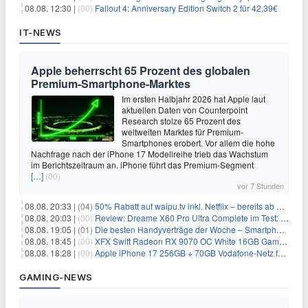
08.08. 12:30 |
(00)
Fallout 4: Anniversary Edition Switch 2 für 42,39€
IT-NEWS
Apple beherrscht 65 Prozent des globalen
Premium-Smartphone-Marktes
Im ersten Halbjahr 2026 hat Apple laut
aktuellen Daten von Counterpoint
Research stolze 65 Prozent des
weltweiten Marktes für Premium-
Smartphones erobert. Vor allem die hohe
Nachfrage nach der iPhone 17 Modellreihe trieb das Wachstum
im Berichtszeitraum an. iPhone führt das Premium-Segment
[…]
(00)
vor 7 Stunden
08.08. 20:33 |
(04)
50% Rabatt auf waipu.tv inkl. Netflix – bereits ab 9€/Monat (statt 17,99€)
08.08. 20:03 |
(00)
Review: Dreame X60 Pro Ultra Complete im Test: 42.000 Pa, 100 °C Moppwäsche & erstaunlich viel Technik in nur 8,9 cm Höhe
08.08. 19:05 |
(01)
Die besten Handyverträge der Woche – Smartphone-Tarife & SIM-Only im Überblick
08.08. 18:45 |
(00)
XFX Swift Radeon RX 9070 OC White 16GB Gaming-Grafikkarte für 579€
08.08. 18:28 |
(00)
Apple iPhone 17 256GB + 70GB Vodafone-Netz für 34,99€/Monat (effektiv 6,41€/Monat)
GAMING-NEWS