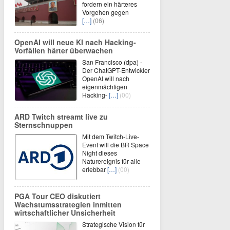
fordern ein härteres
Vorgehen gegen
[…]
(06)
OpenAI will neue KI nach Hacking-
Vorfällen härter überwachen
San Francisco (dpa) -
Der ChatGPT-Entwickler
OpenAI will nach
eigenmächtigen
Hacking-
[…]
(00)
ARD Twitch streamt live zu
Sternschnuppen
Mit dem Twitch-Live-
Event will die BR Space
Night dieses
Naturereignis für alle
erlebbar
[…]
(00)
PGA Tour CEO diskutiert
Wachstumsstrategien inmitten
wirtschaftlicher Unsicherheit
Strategische Vision für