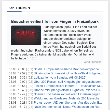
TOP-THEMEN
Besucher verliert Teil von Finger in Freizeitpark
Biddinghuizen (dpa) - Eine Fahrt auf der
Wasserattraktion «Crazy River» im
niederländischen Freizeitpark Walibi
endete Medienberichten zufolge für
einen jungen Deutschen tragisch: Der
junge Mann hat nach einem Bericht des
niederländischen Radiosenders NOS dabei einen Teil seines
Fingers verloren. Da keiner der Mitarbeiter den Vorfall bemerkt
hatte, habe
[…]
(00)
vor 33 Minuten
08.08. 20:03 |
(01)
Studie: Europa auf russische Drohnenkampagne unzureichend vorbereitet
08.08. 19:52 |
(03)
Ukrainische Drohne dringt im Nato-Staat Bulgarien ein
08.08. 19:32 |
(02)
Lottozahlen vom Samstag (08.08.2026)
08.08. 19:00 |
(02)
Über 300 Russen seit Kriegsbeginn abgeschoben
08.08. 18:51 |
(00)
Linken-Europapolitiker fordert EU-Haushalt für Wirtschaftsumbau
08.08. 18:45 |
(03)
Drohne mit Sprengstoff am Flughafen - War es Russland?
08.08. 17:49 |
(02)
Spanien und Italien kontrollieren Einreisen gegenseitig
08.08. 16:48 |
(01)
Waldbrand am Gardasee: Mehr als 200 Menschen evakuiert
08.08. 16:28 |
(04)
Protest gegen AfD-Annäherung - Austritte beim BSW Sachsen-Anhalt
08.08. 16:17 |
(01)
Nach Drohnenvorfall: Neuer Wachposten am Flughafen