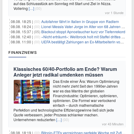
auf das Schlussstück am Sonntag mit Start und Ziel in Nizza.
Vollering
[…]
(00)
vor 1 Stunde
08.08. 18:25 |
(00)
Autofahrer fährt in Italien in Gruppe von Radlern
08.08. 18:24 |
(00)
Lionel Messis Vater Jorge im Alter von 68 Jahren gestorben
08.08. 15:37 |
(05)
Blackout stoppt Apnoetaucher kurz vor Tiefenrekord
08.08. 12:40 |
(00)
«Nicht erträumt»: Wellbrock holt mit Staffel drittes EM-Gold
08.08. 11:00 |
(00)
UEFA bestätigt Zahlungen an Ex-Mitarbeiterin von Infantino
FINANZNEWS
Klassisches 60/40-Portfolio am Ende? Warum
Anleger jetzt radikal umdenken müssen
Das Ende einer Ära: Warum Optimierung
nicht mehr zieht Seit den 1990er-Jahren
war es das Mantra der globalen
Finanzindustrie: Optimieren, optimieren,
optimieren. Die Formel war verlockend
einfach – durch mathematische
Perfektion und technologische Effizienzgewinne ließ sich jede
Quote verbessern, jeder Prozess schlanker machen.
Unternehmen reduzierten
[…]
(00)
vor 43 Minuten
08.08. 18:19 |
(00)
Bitcoin-ETFs verzeichnen perfekte Woche mit Zuflüssen auf 3-Monats-Hoch