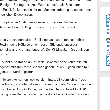
Erfolgs". Sie fügte hinzu: "Wenn ich dafür als Blockiererin
" Politik funktioniere nicht mit Maximalforderungen, sondern mit
tmöglichen Ergebnissen.
Di
0
: "Europäischer Stahl muss besser vor unfairer Konkurrenz
0
0
en ihre Industrie längst massiv, Europa müsse endlich
0
0
Let
e sie vor massenhaftem Stellenabbau - wenn man es richtig
0
ewinn sein. Nötig seien ein Beschäftigtendatengesetz,
0
"gemeinsame Kraftanstrengung". Der KI-Einsatz müsse mit den
3
3
gen sie.
2
2
 Ausbildungsmarkt an: zu viele Bewerber ohne Lehrstelle, zu
2
eitgeber müssten mehr Chancen geben - auch Jugendlichen mit
genturen würden gestärkt.
er Teilzeit verharrten, weil es sich finanziell kaum lohne. "Das
rbeitskraft, vor allem diesen Erfahrungsschatz." Zudem brauche
tung, keine Dumpinglöhne, gleiche Rechte und faire Mobilität".
en großen Beitrag leisten, sagte die Arbeitsministerin vor den