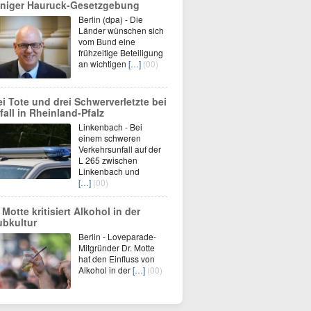
niger Hauruck-Gesetzgebung
Berlin (dpa) - Die
Länder wünschen sich
vom Bund eine
frühzeitige Beteiligung
an wichtigen
[…]
(00)
ei Tote und drei Schwerverletzte bei
fall in Rheinland-Pfalz
Linkenbach - Bei
einem schweren
Verkehrsunfall auf der
L 265 zwischen
Linkenbach und
[…]
(00)
 Motte kritisiert Alkohol in der
ubkultur
Berlin - Loveparade-
Mitgründer Dr. Motte
hat den Einfluss von
Alkohol in der
[…]
(00)