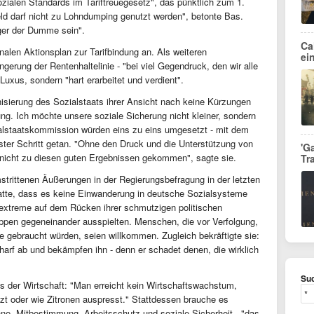
ozialen Standards im Tariftreuegesetz", das pünktlich zum 1.
Geld darf nicht zu Lohndumping genutzt werden", betonte Bas.
änger der Dumme sein".
Ca
onalen Aktionsplan zur Tarifbindung an. Als weiteren
ei
ngerung der Rentenhaltelinie - "bei viel Gegendruck, den wir alle
Luxus, sondern "hart erarbeitet und verdient".
nisierung des Sozialstaats ihrer Ansicht nach keine Kürzungen
ung. Ich möchte unsere soziale Sicherung nicht kleiner, sondern
alstaatskommission würden eins zu eins umgesetzt - mit dem
rster Schritt getan. "Ohne den Druck und die Unterstützung von
'G
icht zu diesen guten Ergebnissen gekommen", sagte sie.
Tr
trittenen Äußerungen in der Regierungsbefragung in der letzten
atte, dass es keine Einwanderung in deutsche Sozialsysteme
extreme auf dem Rücken ihrer schmutzigen politischen
pen gegeneinander ausspielten. Menschen, die vor Verfolgung,
te gebraucht würden, seien willkommen. Zugleich bekräftigte sie:
harf ab und bekämpfen ihn - denn er schadet denen, die wirklich
Suc
us der Wirtschaft: "Man erreicht kein Wirtschaftswachstum,
zt oder wie Zitronen auspresst." Stattdessen brauche es
hne, Mitbestimmung, Arbeitsschutz und soziale Sicherheit - "das