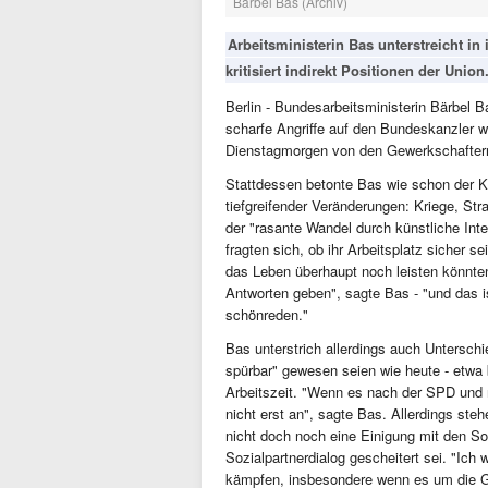
Bärbel Bas (Archiv)
Arbeitsministerin Bas unterstreicht i
kritisiert indirekt Positionen der Union
Berlin - Bundesarbeitsministerin Bärbel 
scharfe Angriffe auf den Bundeskanzler w
Dienstagmorgen von den Gewerkschafter
Stattdessen betonte Bas wie schon der K
tiefgreifender Veränderungen: Kriege, Str
der "rasante Wandel durch künstliche Intel
fragten sich, ob ihr Arbeitsplatz sicher s
das Leben überhaupt noch leisten könnt
Antworten geben", sagte Bas - "und das i
schönreden."
Bas unterstrich allerdings auch Untersch
spürbar" gewesen seien wie heute - etwa
Arbeitszeit. "Wenn es nach der SPD und n
nicht erst an", sagte Bas. Allerdings steh
nicht doch noch eine Einigung mit den So
Sozialpartnerdialog gescheitert sei. "Ic
kämpfen, insbesondere wenn es um die G