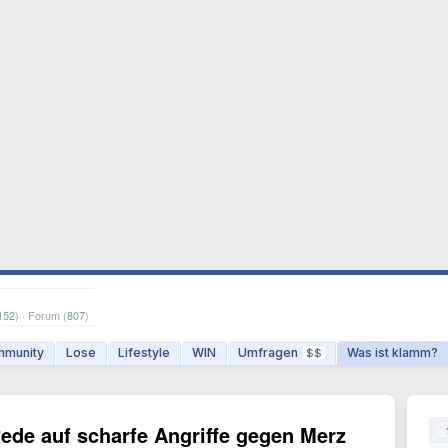
152
) · Forum (
807
)
munity
Lose
Lifestyle
WIN
Umfragen
Was ist klamm?
$$
ede auf scharfe Angriffe gegen Merz