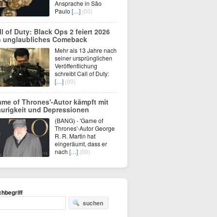
Ansprache in São
Paulo
[…]
(00)
ll of Duty: Black Ops 2 feiert 2026
n unglaubliches Comeback
Mehr als 13 Jahre nach
seiner ursprünglichen
Veröffentlichung
schreibt Call of Duty:
[…]
(00)
ame of Thrones'-Autor kämpft mit
aurigkeit und Depressionen
(BANG) - 'Game of
Thrones'-Autor George
R. R. Martin hat
eingeräumt, dass er
nach
[…]
(00)
hbegriff
suchen