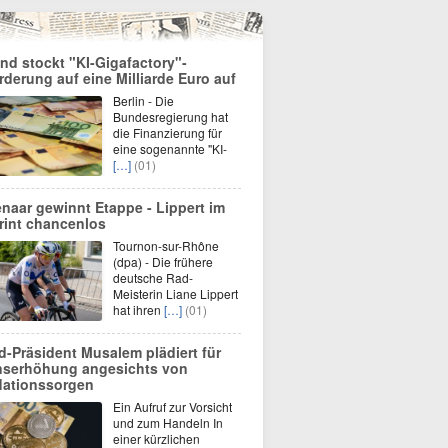
nd stockt "KI-Gigafactory"-
rderung auf eine Milliarde Euro auf
Berlin - Die
Bundesregierung hat
die Finanzierung für
eine sogenannte "KI-
[…]
(01)
enaar gewinnt Etappe - Lippert im
rint chancenlos
Tournon-sur-Rhône
(dpa) - Die frühere
deutsche Rad-
Meisterin Liane Lippert
hat ihren
[…]
(01)
d-Präsident Musalem plädiert für
nserhöhung angesichts von
flationssorgen
Ein Aufruf zur Vorsicht
und zum Handeln In
einer kürzlichen