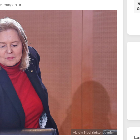
Di
chtenagentur
fö
via dts Nachrichtenagentur
Lä