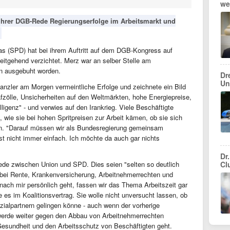
we
n ihrer DGB-Rede Regierungserfolge im Arbeitsmarkt und
.
Bas (SPD) hat bei ihrem Auftritt auf dem DGB-Kongress auf
eitgehend verzichtet. Merz war an selber Stelle am
n ausgebuht worden.
Dr
Un
anzler am Morgen vermeintliche Erfolge und zeichnete ein Bild
afzölle, Unsicherheiten auf den Weltmärkten, hohe Energiepreise,
ligenz" - und verwies auf den Irankrieg. Viele Beschäftigte
ei, wie sie bei hohen Spritpreisen zur Arbeit kämen, ob sie sich
en. "Darauf müssen wir als Bundesregierung gemeinsam
st nicht immer einfach. Ich möchte da auch gar nichts
Dr.
iede zwischen Union und SPD. Dies seien "selten so deutlich
Cl
 bei Rente, Krankenversicherung, Arbeitnehmerrechten und
ach mir persönlich geht, fassen wir das Thema Arbeitszeit gar
e es im Koalitionsvertrag. Sie wolle nicht unversucht lassen, ob
zialpartnern gelingen könne - auch wenn der vorherige
h werde weiter gegen den Abbau von Arbeitnehmerrechten
esundheit und den Arbeitsschutz von Beschäftigten geht.