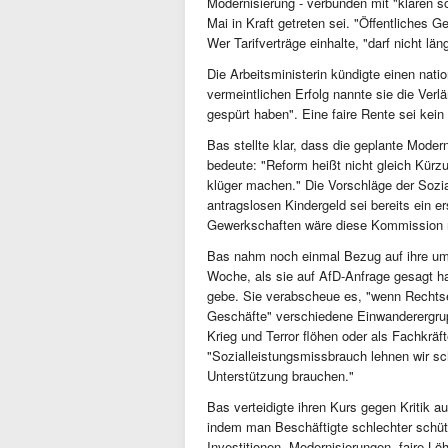
Modernisierung - verbunden mit "klaren s
Mai in Kraft getreten sei. "Öffentliches 
Wer Tarifverträge einhalte, "darf nicht l
Die Arbeitsministerin kündigte einen nati
vermeintlichen Erfolg nannte sie die Verlä
gespürt haben". Eine faire Rente sei kein 
Bas stellte klar, dass die geplante Moder
bedeute: "Reform heißt nicht gleich Kürz
klüger machen." Die Vorschläge der Sozi
antragslosen Kindergeld sei bereits ein e
Gewerkschaften wäre diese Kommission n
Bas nahm noch einmal Bezug auf ihre ums
Woche, als sie auf AfD-Anfrage gesagt h
gebe. Sie verabscheue es, "wenn Rechts
Geschäfte" verschiedene Einwanderergrup
Krieg und Terror flöhen oder als Fachkräf
"Sozialleistungsmissbrauch lehnen wir sc
Unterstützung brauchen."
Bas verteidigte ihren Kurs gegen Kritik a
indem man Beschäftigte schlechter schüt
Investitionen, Modernisierungen, faire Lö