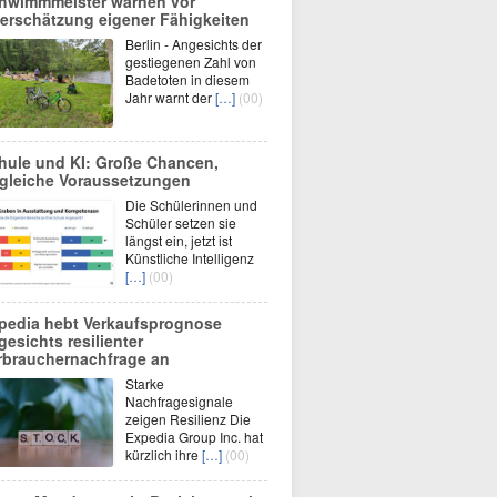
hwimmmeister warnen vor
erschätzung eigener Fähigkeiten
Berlin - Angesichts der
gestiegenen Zahl von
Badetoten in diesem
Jahr warnt der
[…]
(00)
hule und KI: Große Chancen,
gleiche Voraussetzungen
Die Schülerinnen und
Schüler setzen sie
längst ein, jetzt ist
Künstliche Intelligenz
[…]
(00)
pedia hebt Verkaufsprognose
gesichts resilienter
rbrauchernachfrage an
Starke
Nachfragesignale
zeigen Resilienz Die
Expedia Group Inc. hat
kürzlich ihre
[…]
(00)