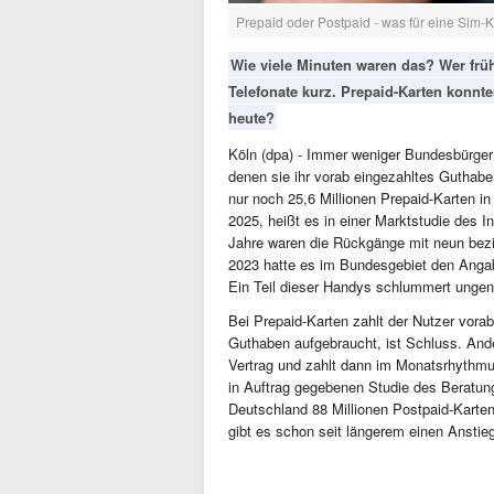
Prepaid oder Postpaid - was für eine Sim-Ka
Wie viele Minuten waren das? Wer früh
Telefonate kurz. Prepaid-Karten konnt
heute?
Köln (dpa) - Immer weniger Bundesbürger
denen sie ihr vorab eingezahltes Guthab
nur noch 25,6 Millionen Prepaid-Karten i
2025, heißt es in einer Marktstudie des
Jahre waren die Rückgänge mit neun bezi
2023 hatte es im Bundesgebiet den Angab
Ein Teil dieser Handys schlummert ungen
Bei Prepaid-Karten zahlt der Nutzer vora
Guthaben aufgebraucht, ist Schluss. Ande
Vertrag und zahlt dann im Monatsrhythm
in Auftrag gegebenen Studie des Beratu
Deutschland 88 Millionen Postpaid-Karten
gibt es schon seit längerem einen Anstie