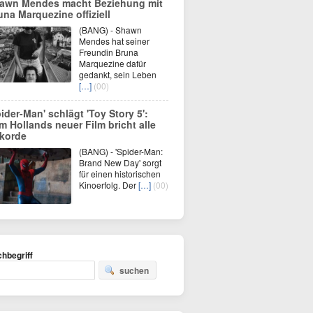
awn Mendes macht Beziehung mit
una Marquezine offiziell
(BANG) - Shawn
Mendes hat seiner
Freundin Bruna
Marquezine dafür
gedankt, sein Leben
[…]
(00)
pider-Man' schlägt 'Toy Story 5':
m Hollands neuer Film bricht alle
korde
(BANG) - 'Spider-Man:
Brand New Day' sorgt
für einen historischen
Kinoerfolg. Der
[…]
(00)
hbegriff
suchen