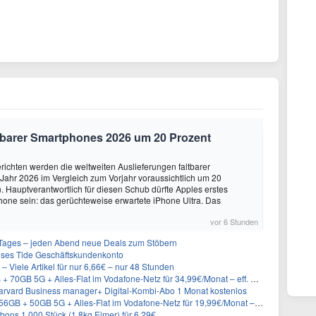
altbarer Smartphones 2026 um 20 Prozent
ichten werden die weltweiten Auslieferungen faltbarer
ahr 2026 im Vergleich zum Vorjahr voraussichtlich um 20
 Hauptverantwortlich für diesen Schub dürfte Apples erstes
hone sein: das gerüchteweise erwartete iPhone Ultra. Das
vor 6 Stunden
ages – jeden Abend neue Deals zum Stöbern
oses Tide Geschäftskundenkonto
– Viele Artikel für nur 6,66€ – nur 48 Stunden
GB 5G + Alles-Flat im Vodafone-Netz für 34,99€/Monat – eff. 4,65€/Monat
rvard Business manager+ Digital-Kombi-Abo 1 Monat kostenlos
+ 50GB 5G + Alles-Flat im Vodafone-Netz für 19,99€/Monat – eff. 0,61€/Monat
ons 1.000 Stück (1,8kg Eimer) für 6,29€