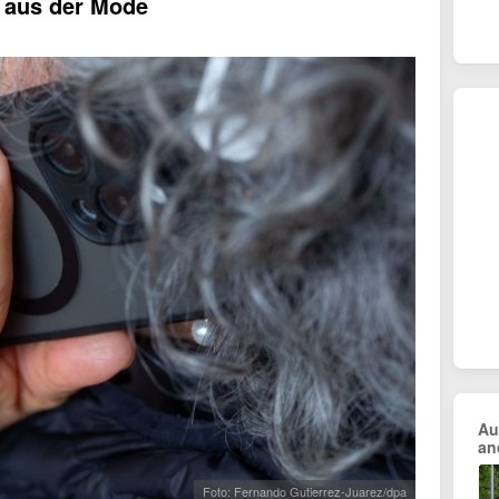
 aus der Mode
Au
an
Foto: Fernando Gutierrez-Juarez/dpa