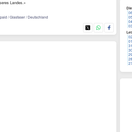
unseres Landes.»
Di
0
tpaid / Glasfaser / Deutschland
0
0
0
Let
0
0
3
3
2
2
2