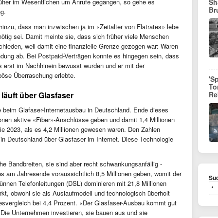
früher im Wesentlichen um Anrufe gegangen, so gehe es
Sh
Br
ng.
hinzu, dass man inzwischen ja im «Zeitalter von Flatrates» lebe
nötig sei. Damit meinte sie, dass sich früher viele Menschen
chieden, weil damit eine finanzielle Grenze gezogen war: Waren
indung ab. Bei Postpaid-Verträgen konnte es hingegen sein, dass
 erst im Nachhinein bewusst wurden und er mit der
öse Überraschung erlebte.
'S
To
 läuft über Glasfaser
Re
e beim Glafaser-Internetausbau in Deutschland. Ende dieses
onen aktive «Fiber»-Anschlüsse geben und damit 1,4 Millionen
wie 2023, als es 4,2 Millionen gewesen waren. Den Zahlen
t in Deutschland über Glasfaser im Internet. Diese Technologie
he Bandbreiten, sie sind aber recht schwankungsanfällig -
s am Jahresende voraussichtlich 8,5 Millionen geben, womit der
Suc
dünnen Telefonleitungen (DSL) dominieren mit 21,8 Millionen
t, obwohl sie als Auslaufmodell und technologisch überholt
resvergleich bei 4,4 Prozent. «Der Glasfaser-Ausbau kommt gut
«Die Unternehmen investieren, sie bauen aus und sie