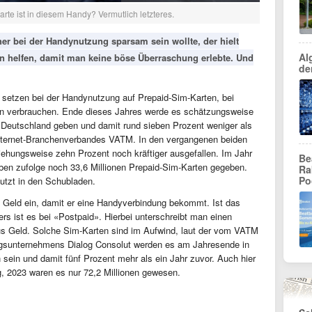
rte ist in diesem Handy? Vermutlich letzteres.
er bei der Handynutzung sparsam sein wollte, der hielt
Al
en helfen, damit man keine böse Überraschung erlebte. Und
de
 setzen bei der Handynutzung auf Prepaid-Sim-Karten, bei
en verbrauchen. Ende dieses Jahres werde es schätzungsweise
n Deutschland geben und damit rund sieben Prozent weniger als
 Internet-Branchenverbandes VATM. In den vergangenen beiden
ehungsweise zehn Prozent noch kräftiger ausgefallen. Im Jahr
Be
en zufolge noch 33,6 Millionen Prepaid-Sim-Karten gegeben.
Ra
Po
utzt in den Schubladen.
b Geld ein, damit er eine Handyverbindung bekommt. Ist das
rs ist es bei «Postpaid». Hierbei unterschreibt man einen
us Geld. Solche Sim-Karten sind im Aufwind, laut der vom VATM
ngsunternehmens Dialog Consolut werden es am Jahresende in
 sein und damit fünf Prozent mehr als ein Jahr zuvor. Auch hier
g, 2023 waren es nur 72,2 Millionen gewesen.