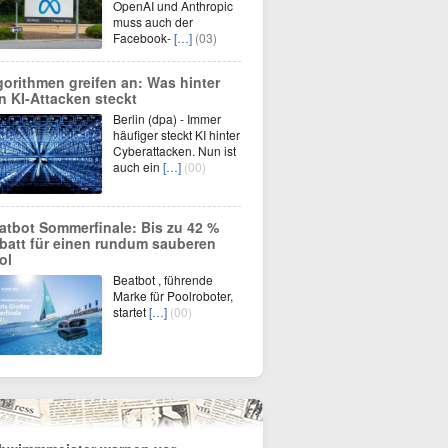
OpenAI und Anthropic
muss auch der
Facebook-
[…]
(03)
gorithmen greifen an: Was hinter
n KI-Attacken steckt
Berlin (dpa) - Immer
häufiger steckt KI hinter
Cyberattacken. Nun ist
auch ein
[…]
(00)
atbot Sommerfinale: Bis zu 42 %
batt für einen rundum sauberen
ol
Beatbot , führende
Marke für Poolroboter,
startet
[…]
(00)