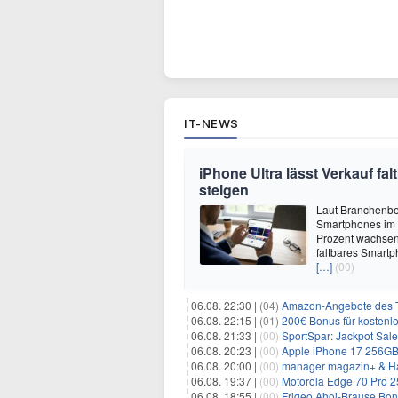
IT-NEWS
iPhone Ultra lässt Verkauf f
steigen
Laut Branchenber
Smartphones im J
Prozent wachsen.
faltbares Smartp
[…]
(00)
06.08. 22:30 |
(04)
Amazon-Angebote des T
06.08. 22:15 |
(01)
200€ Bonus für kostenl
06.08. 21:33 |
(00)
SportSpar: Jackpot Sale 
06.08. 20:23 |
(00)
Apple iPhone 17 256GB + 70
06.08. 20:00 |
(00)
manager magazin+ & Ha
06.08. 19:37 |
(00)
Motorola Edge 70 Pro 256GB 
06.08. 18:55 |
(00)
Frigeo Ahoj-Brause Bonb