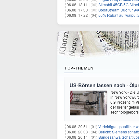
06.08. 18:11 |
(00)
Allmobil 45GB 5G Allnet-F
06.08. 17:30 |
(00)
SodaStream Duo für 94€ 
06.08. 17:22 |
(04)
50% Rabatt auf waipu.tv 
TOP-THEMEN
US-Börsen lassen nach - Ölpre
New York - Die 
in New York wur
0,9 Prozent im V
der breiter gefa
Technologiebör
06.08. 20:51 |
(01)
Verteidigungspolitiker 
06.08. 20:33 |
(04)
Bericht: Siemens schafft
06.08. 20:14 |
(01)
Bundesanwaltschaft übe