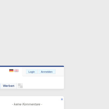
Login
Anmelden
Werben
- keine Kommentare -