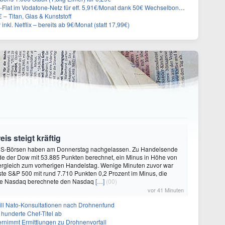
lat im Vodafone-Netz für eff. 5,91€/Monat dank 50€ Wechselbonus + 0€ AG
– Titan, Glas & Kunststoff
inkl. Netflix – bereits ab 9€/Monat (statt 17,99€)
is steigt kräftig
US-Börsen haben am Donnerstag nachgelassen. Zu Handelsende
de der Dow mit 53.885 Punkten berechnet, ein Minus in Höhe von
ergleich zum vorherigen Handelstag. Wenige Minuten zuvor war
sste S&P 500 mit rund 7.710 Punkten 0,2 Prozent im Minus, die
se Nasdaq berechnete den Nasdaq
[…]
(00)
vor 41 Minuten
will Nato-Konsultationen nach Drohnenfund
 hunderte Chef-Titel ab
rnimmt Ermittlungen zu Drohnenvorfall