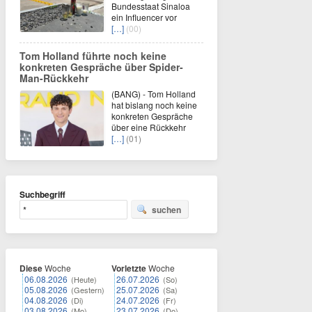
Bundesstaat Sinaloa
ein Influencer vor
[…]
(00)
Tom Holland führte noch keine
konkreten Gespräche über Spider-
Man-Rückkehr
(BANG) - Tom Holland
hat bislang noch keine
konkreten Gespräche
über eine Rückkehr
[…]
(01)
Suchbegriff
suchen
Diese
Woche
Vorletzte
Woche
06.08.2026
26.07.2026
(Heute)
(So)
05.08.2026
25.07.2026
(Gestern)
(Sa)
04.08.2026
24.07.2026
(Di)
(Fr)
03.08.2026
23.07.2026
(Mo)
(Do)