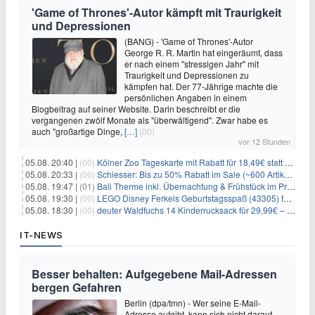
'Game of Thrones'-Autor kämpft mit Traurigkeit
und Depressionen
(BANG) - 'Game of Thrones'-Autor
George R. R. Martin hat eingeräumt, dass
er nach einem "stressigen Jahr" mit
Traurigkeit und Depressionen zu
kämpfen hat. Der 77-Jährige machte die
persönlichen Angaben in einem
Blogbeitrag auf seiner Website. Darin beschreibt er die
vergangenen zwölf Monate als "überwältigend". Zwar habe es
auch "großartige Dinge,
[…]
(00)
vor 12 Stunden
05.08. 20:40 |
(00)
Kölner Zoo Tageskarte mit Rabatt für 18,49€ statt 29,50€ – einlösbar bis Dezember
05.08. 20:33 |
(00)
Schiesser: Bis zu 50% Rabatt im Sale (~600 Artikel zur Auswahl)
05.08. 19:47 |
(01)
Bali Therme inkl. Übernachtung & Frühstück im Premium Hotel (Bad Oeynhausen) ab 89€ p.P.
05.08. 19:30 |
(00)
LEGO Disney Ferkels Geburtstagsspaß (43305) für 29,10€
05.08. 18:30 |
(00)
deuter Waldfuchs 14 Kinderrucksack für 29,99€ – Amber-maple
IT-NEWS
Besser behalten: Aufgegebene Mail-Adressen
bergen Gefahren
Berlin (dpa/tmn) - Wer seine E-Mail-
Adresse aufgibt, kann sich nicht darauf