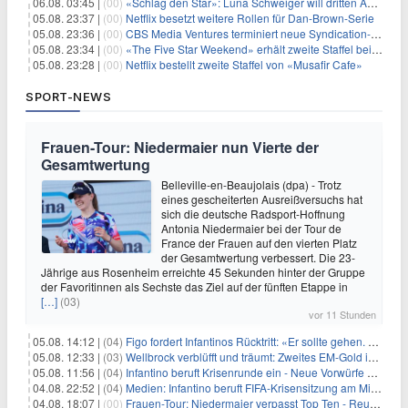
06.08. 03:45 |
(00)
«Schlag den Star»: Luna Schweiger will dritten Anlauf nutzen
05.08. 23:37 |
(00)
Netflix besetzt weitere Rollen für Dan-Brown-Serie
05.08. 23:36 |
(00)
CBS Media Ventures terminiert neue Syndication-Formate
05.08. 23:34 |
(00)
«The Five Star Weekend» erhält zweite Staffel bei Peacock
05.08. 23:28 |
(00)
Netflix bestellt zweite Staffel von «Musafir Cafe»
SPORT-NEWS
Frauen-Tour: Niedermaier nun Vierte der
Gesamtwertung
Belleville-en-Beaujolais (dpa) - Trotz
eines gescheiterten Ausreißversuchs hat
sich die deutsche Radsport-Hoffnung
Antonia Niedermaier bei der Tour de
France der Frauen auf den vierten Platz
der Gesamtwertung verbessert. Die 23-
Jährige aus Rosenheim erreichte 45 Sekunden hinter der Gruppe
der Favoritinnen als Sechste das Ziel auf der fünften Etappe in
[…]
(03)
vor 11 Stunden
05.08. 14:12 |
(04)
Figo fordert Infantinos Rücktritt: «Er sollte gehen. Jetzt»
05.08. 12:33 |
(03)
Wellbrock verblüfft und träumt: Zweites EM-Gold in Paris
05.08. 11:56 |
(04)
Infantino beruft Krisenrunde ein - Neue Vorwürfe gegen FIFA
04.08. 22:52 |
(04)
Medien: Infantino beruft FIFA-Krisensitzung am Mittwoch ein
04.08. 18:07 |
(00)
Frauen-Tour: Niedermaier verpasst Top Ten - Reusser siegt