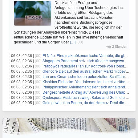
Druck auf die Erträge und
Anlegerstimmung Uber Technologies Inc.
erlebte den größten Rückgang des
Aktienkurses seit fast acht Monaten,
nachdem eine Buchungsprognose
veröffentlicht wurde, die lediglich mit den
Schätzungen der Analysten übereinstimmte. Dieses
enttäuschende Update hat Wellen in der Investmentgemeinschaft
geschlagen und die Sorgen über
[…]
(00)
vor 2 Stunden
06.08. 02:36 |
(00)
El Niño: Eine makroökonomische Variable, die globale Wirtschaftslandschaften umgestaltet
06.08. 02:36 |
(00)
Singapurs Parlament setzt sich für eine ausgewogene wirtschaftliche Zukunft ein
06.08. 02:36 |
(00)
Prabowos radikaler Plan zur Kontrolle von Rohstoffexporten steht vor konkurrierenden Visionen
06.08. 02:35 |
(00)
Glencore zielt auf den australischen Markt mit bevorstehendem Sekundärlisting
06.08. 02:35 |
(00)
Iran und Oman schmieden potenziellen Schifffahrtsvertrag im Hormuskanal
06.08. 02:35 |
(00)
Kishidas Einblicke: Yen-Intervention bietet vorübergehende Erleichterung, keine langfristige Lösung
06.08. 02:35 |
(00)
Philippinischer Anleihemarkt sieht sich anhaltendem Rückgang angesichts persistierender Inflationssorgen gegenüber
06.08. 02:06 |
(00)
Der gescheiterte Antrag auf Abweisung des Chapter 11 des ehemaligen Dolphin-CEOs
06.08. 02:05 |
(00)
Cyclospora-Ausbruch zwingt Salad and Go in die Insolvenz: Eine warnende Geschichte für Investoren
06.08. 02:05 |
(00)
Gold gewinnt an Boden, da der Hormuz-Deal die Zinserhöhungsängste lindert