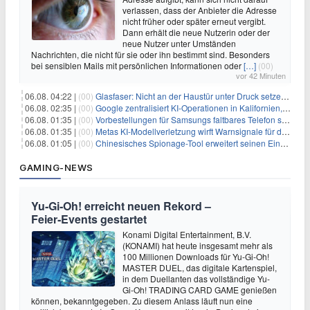
verlassen, dass der Anbieter die Adresse
nicht früher oder später erneut vergibt.
Dann erhält die neue Nutzerin oder der
neue Nutzer unter Umständen
Nachrichten, die nicht für sie oder ihn bestimmt sind. Besonders
bei sensiblen Mails mit persönlichen Informationen oder
[…]
(00)
vor 42 Minuten
06.08. 04:22 |
(00)
Glasfaser: Nicht an der Haustür unter Druck setzen lassen
06.08. 02:35 |
(00)
Google zentralisiert KI-Operationen in Kalifornien, um Rivale Anthropic und OpenAI zu überholen
06.08. 01:35 |
(00)
Vorbestellungen für Samsungs faltbares Telefon steigen um 30 % in einem wettbewerbsintensiven Markt
06.08. 01:35 |
(00)
Metas KI-Modellverletzung wirft Warnsignale für die Technologieaufsicht auf
06.08. 01:05 |
(00)
Chinesisches Spionage-Tool erweitert seinen Einfluss auf 13 Länder und weckt Sicherheitsbedenken
GAMING-NEWS
Yu‑Gi‑Oh! erreicht neuen Rekord –
Feier‑Events gestartet
Konami Digital Entertainment, B.V.
(KONAMI) hat heute insgesamt mehr als
100 Millionen Downloads für Yu-Gi-Oh!
MASTER DUEL, das digitale Kartenspiel,
in dem Duellanten das vollständige Yu-
Gi-Oh! TRADING CARD GAME genießen
können, bekanntgegeben. Zu diesem Anlass läuft nun eine