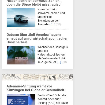
Nissan schreibt schwarze Zahlen,
doch die Börse bleibt misstrauisch
Nissan schreibt
schwarze Zahlen und
übertrifft die
Erwartungen der
Analysten
[…]
(00)
Debatte über ‚Sell America‘ taucht
erneut auf amid wirtschaftspolitischer
Unsicherheit
Wachsendes Besorgnis
über die
wirtschaftspolitischen
Maßnahmen der USA
Im Zuge neuer
[…]
(00)
Adenauer-Stiftung warnt vor
Kürzungen bei Globaler Gesundheit
Berlin - Die CDU-nahe
Konrad-Adenauer-
Stiftung (KAS) hat davor