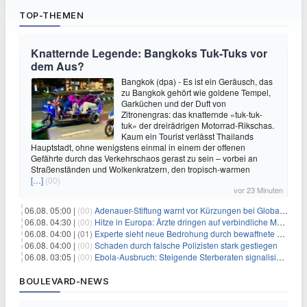
TOP-THEMEN
Knatternde Legende: Bangkoks Tuk-Tuks vor
dem Aus?
Bangkok (dpa) - Es ist ein Geräusch, das
zu Bangkok gehört wie goldene Tempel,
Garküchen und der Duft von
Zitronengras: das knatternde «tuk-tuk-
tuk» der dreirädrigen Motorrad-Rikschas.
Kaum ein Tourist verlässt Thailands
Hauptstadt, ohne wenigstens einmal in einem der offenen
Gefährte durch das Verkehrschaos gerast zu sein – vorbei an
Straßenständen und Wolkenkratzern, den tropisch-warmen
[…]
(00)
vor 23 Minuten
06.08. 05:00 |
(00)
Adenauer-Stiftung warnt vor Kürzungen bei Globaler Gesundheit
06.08. 04:30 |
(00)
Hitze in Europa: Ärzte dringen auf verbindliche Maßnahmen
06.08. 04:00 |
(01)
Experte sieht neue Bedrohung durch bewaffnete Drohnen
06.08. 04:00 |
(00)
Schaden durch falsche Polizisten stark gestiegen
06.08. 03:05 |
(00)
Ebola-Ausbruch: Steigende Sterberaten signalisieren dringenden Bedarf an verbesserter Gesundheitsinfrastruktur
BOULEVARD-NEWS