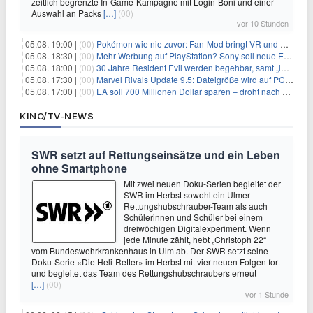
zeitlich begrenzte In-Game-Kampagne mit Login-Boni und einer
Auswahl an Packs
[…]
(00)
vor 10 Stunden
05.08. 19:00 |
(00)
Pokémon wie nie zuvor: Fan-Mod bringt VR und Ego-Perspektive nach Kanto
05.08. 18:30 |
(00)
Mehr Werbung auf PlayStation? Sony soll neue Einnahmequellen prüfen
05.08. 18:00 |
(00)
30 Jahre Resident Evil werden begehbar, samt „lebensgroßem Leon“
05.08. 17:30 |
(00)
Marvel Rivals Update 9.5: Dateigröße wird auf PC und Konsolen deutlich reduziert
05.08. 17:00 |
(00)
EA soll 700 Millionen Dollar sparen – droht nach der Übernahme die nächste Entlassungswelle?
KINO/TV-NEWS
SWR setzt auf Rettungseinsätze und ein Leben
ohne Smartphone
Mit zwei neuen Doku-Serien begleitet der
SWR im Herbst sowohl ein Ulmer
Rettungshubschrauber-Team als auch
Schülerinnen und Schüler bei einem
dreiwöchigen Digitalexperiment. Wenn
jede Minute zählt, hebt „Christoph 22“
vom Bundeswehrkrankenhaus in Ulm ab. Der SWR setzt seine
Doku-Serie «Die Heli-Retter» im Herbst mit vier neuen Folgen fort
und begleitet das Team des Rettungshubschraubers erneut
[…]
(00)
vor 1 Stunde