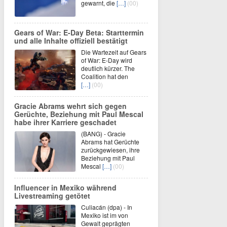
gewarnt, die
[…]
(00)
Gears of War: E-Day Beta: Starttermin
und alle Inhalte offiziell bestätigt
Die Wartezeit auf Gears
of War: E-Day wird
deutlich kürzer. The
Coalition hat den
[…]
(00)
Gracie Abrams wehrt sich gegen
Gerüchte, Beziehung mit Paul Mescal
habe ihrer Karriere geschadet
(BANG) - Gracie
Abrams hat Gerüchte
zurückgewiesen, ihre
Beziehung mit Paul
Mescal
[…]
(00)
Influencer in Mexiko während
Livestreaming getötet
Culiacán (dpa) - In
Mexiko ist im von
Gewalt geprägten