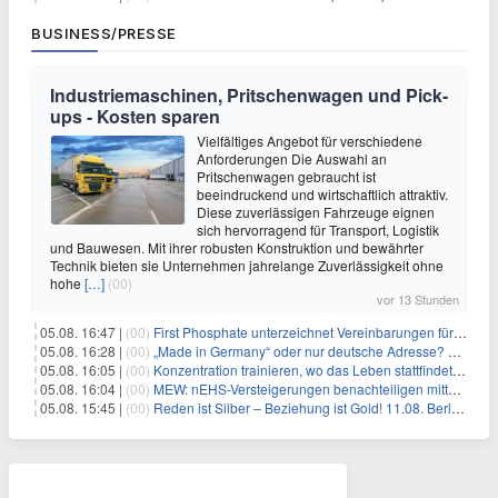
BUSINESS/PRESSE
Industriemaschinen, Pritschenwagen und Pick-
ups - Kosten sparen
Vielfältiges Angebot für verschiedene
Anforderungen Die Auswahl an
Pritschenwagen gebraucht ist
beeindruckend und wirtschaftlich attraktiv.
Diese zuverlässigen Fahrzeuge eignen
sich hervorragend für Transport, Logistik
und Bauwesen. Mit ihrer robusten Konstruktion und bewährter
Technik bieten sie Unternehmen jahrelange Zuverlässigkeit ohne
hohe
[…]
(00)
vor 13 Stunden
05.08. 16:47 |
(00)
First Phosphate unterzeichnet Vereinbarungen für nicht zu refundierende Zuwendungen in Höhe von 4,84 Mio. $ von der kanadischen Regierung für Straßeninfrastruktur und Stromübertragungsleitungen
05.08. 16:28 |
(00)
„Made in Germany“ oder nur deutsche Adresse? So erkennen Sie, wo Ihre Leiterplatten wirklich gefertigt werden
05.08. 16:05 |
(00)
Konzentration trainieren, wo das Leben stattfindet: Mobile EEG-Technologie bringt Neurofeedback in den Alltag
05.08. 16:04 |
(00)
MEW: nEHS-Versteigerungen benachteiligen mittelständische Unternehmen
05.08. 15:45 |
(00)
Reden ist Silber – Beziehung ist Gold! 11.08. Berlin – 18:30 Uhr