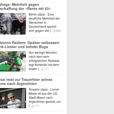
frage: Mehrheit gegen
schaffung der «Rente mit 63»
Berlin (dpa) - Eine
deutliche Mehrheit der
Menschen in
Deutschland spricht
sich gegen die
[…]
(02)
latoon Raiders: Update verbessert
nk-Limiter und behebt Bugs
Nur wenige Wochen
nach dem sehr
erfolgreichen Release
legt Nintendo mit dem
ersten
[…]
(00)
ssi reist zur Trauerfeier seines
ters nach Argentinien
Rosario (dpa) - Lionel
Messi ist aus der US-
Stadt Miami nach
Argentinien gereist, um
[…]
(00)