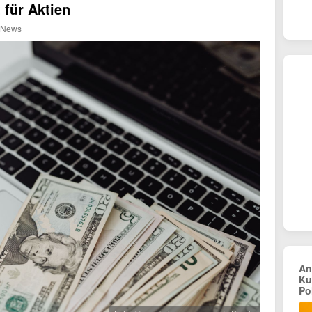
 für Aktien
 News
An
Ku
Po