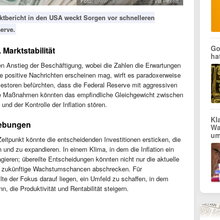
Foto:
@www.kaboompics.com
via Pexels
ktbericht in den USA weckt Sorgen vor schnelleren
erve.
Go
Marktstabilität
ha
nen Anstieg der Beschäftigung, wobei die Zahlen die Erwartungen
ie positive Nachrichten erscheinen mag, wirft es paradoxerweise
estoren befürchten, dass die Federal Reserve mit aggressiven
e Maßnahmen könnten das empfindliche Gleichgewicht zwischen
nd der Kontrolle der Inflation stören.
Kl
hebungen
Wa
um
itpunkt könnte die entscheidenden Investitionen ersticken, die
und zu expandieren. In einem Klima, in dem die Inflation ein
agieren; übereilte Entscheidungen könnten nicht nur die aktuelle
ch zukünftige Wachstumschancen abschrecken. Für
te der Fokus darauf liegen, ein Umfeld zu schaffen, in dem
n, die Produktivität und Rentabilität steigern.