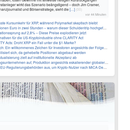
rivatanleger wirkt das Szenario beängstigend – doch Jim Cramer,
nanzjournalist und Börsenstratege, sieht die
[…]
(00)
vor 44 Minuten
kste Kursumkehr für XRP, während Polymarket skeptisch bleibt
nen Euro in zwei Stunden – warum dieser Schuldentrip hochgefährlich wird
lationssprung auf 2,8% – Diese Preise explodieren jetzt
ernativen für die US-Kryptoindustrie ohne CLARITY Act
Y Acts: Droht XRP ein Fall unter die $1-Marke?
 Ein willkommenes Zeichen für Investoren angesichts der Folgen des Öl-Schocks
ilisiert sich, da gehebelte Positionen abgebaut werden
alisierung zielt auf institutionelle Akzeptanz ab
rnehmen auf, Produktion angesichts eskalierender globaler Spannungen zu steigern
gulierungsbehörden aus, um Krypto-Nutzer nach MiCA-Deadline ins Visier zu nehmen