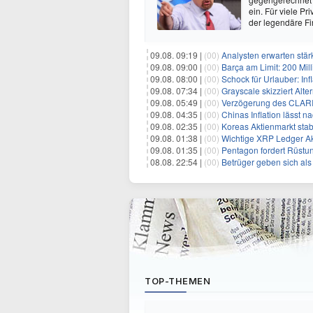
ein. Für viele P
der legendäre Fi
09.08. 09:19 |
(00)
Analysten erwarten stär
09.08. 09:00 |
(00)
Barça am Limit: 200 Millio
09.08. 08:00 |
(00)
Schock für Urlauber: Inf
09.08. 07:34 |
(00)
Grayscale skizziert Alt
09.08. 05:49 |
(00)
Verzögerung des CLARIT
09.08. 04:35 |
(00)
Chinas Inflation lässt nach:
09.08. 02:35 |
(00)
Koreas Aktienmarkt stab
09.08. 01:38 |
(00)
Wichtige XRP Ledger Aktu
09.08. 01:35 |
(00)
Pentagon fordert Rüstungsunte
08.08. 22:54 |
(00)
Betrüger geben sich als EU-Re
TOP-THEMEN