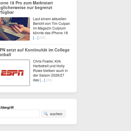
hone 18 Pro zum Marktstart
glicherweise nur begrenzt
rfügbar
Laut einem aktuellen
Bericht von Tim Culpan
im Magazin Culpium
könnte das iPhone 18
[…]
(00)
PN setzt auf Kontinuität im College
otball
Chris Fowler, Kirk
Herbstreit und Holly
Rowe bleiben auch in
der Saison 2026/27
das
[…]
(00)
hbegriff
suchen