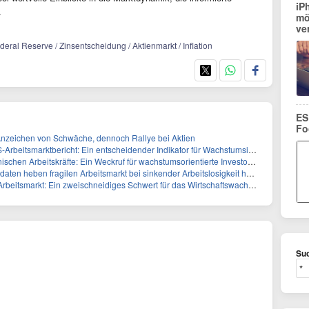
iP
.
mö
ve
eral Reserve / Zinsentscheidung / Aktienmarkt / Inflation
ES
Fo
Anzeichen von Schwäche, dennoch Rallye bei Aktien
beitsmarktbericht: Ein entscheidender Indikator für Wachstumsinvestoren
chen Arbeitskräfte: Ein Weckruf für wachstumsorientierte Investoren
en heben fragilen Arbeitsmarkt bei sinkender Arbeitslosigkeit hervor
eitsmarkt: Ein zweischneidiges Schwert für das Wirtschaftswachstum
Suc