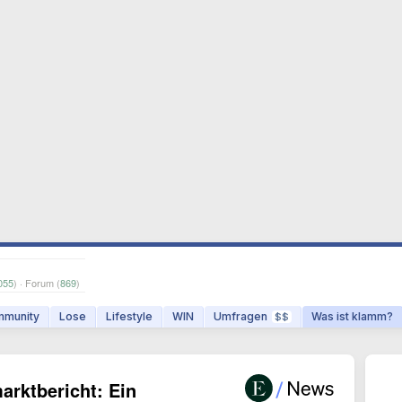
055
) · Forum (
869
)
munity
Lose
Lifestyle
WIN
Umfragen
Was ist klamm?
$$
arktbericht: Ein