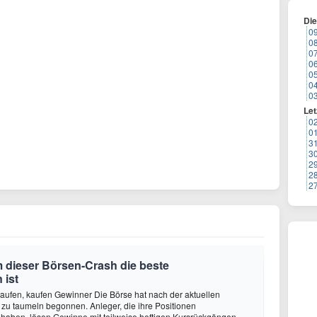
Di
0
0
0
0
0
0
0
Let
0
0
3
3
2
2
2
 dieser Börsen-Crash die beste
 ist
aufen, kaufen Gewinner Die Börse hat nach der aktuellen
zu taumeln begonnen. Anleger, die ihre Positionen
haben, lösen Gewinne mit teilweise heftigen Kursrückgängen