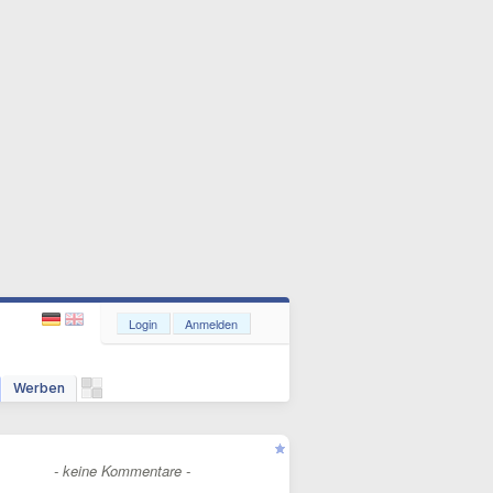
Login
Anmelden
Werben
- keine Kommentare -