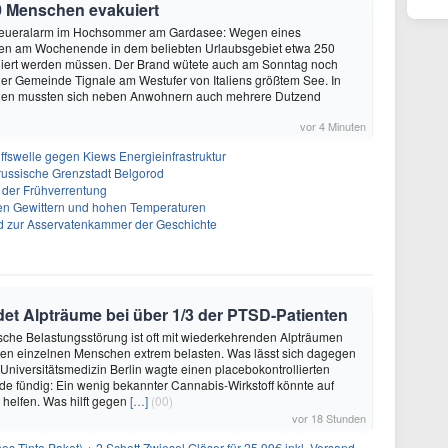
0 Menschen evakuiert
 Feueralarm im Hochsommer am Gardasee: Wegen eines
n am Wochenende in dem beliebten Urlaubsgebiet etwa 250
ert werden müssen. Der Brand wütete auch am Sonntag noch
er Gemeinde Tignale am Westufer von Italiens größtem See. In
den mussten sich neben Anwohnern auch mehrere Dutzend
vor 4 Minuten
ffswelle gegen Kiews Energieinfrastruktur
f russische Grenzstadt Belgorod
 der Frühverrentung
en Gewittern und hohen Temperaturen
 zur Asservatenkammer der Geschichte
et Alpträume bei über 1/3 der PTSD-Patienten
sche Belastungsstörung ist oft mit wiederkehrenden Alpträumen
den einzelnen Menschen extrem belasten. Was lässt sich dagegen
 Universitätsmedizin Berlin wagte einen placebokontrollierten
e fündig: Ein wenig bekannter Cannabis-Wirkstoff könnte auf
helfen. Was hilft gegen
[…]
(00)
vor 18 Stunden
os Tinto Paket) + 2 Schott Zwiesel Gläser für 25,99€ inkl. Versand