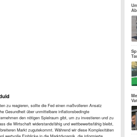
Um
Ab
Sp
Ta
Me
duld
Va
ten zu reagieren, sollte die Fed einen maßvolleren Ansatz
liche Gesundheit über unmittelbare inflationsbedingte
nternehmen den nötigen Spielraum gibt, um zu investieren und zu
ss die Wirtschaft widerstandsfähig und wettbewerbsfähig bleibt,
 breiteren Markt zugutekommt. Während wir diese Komplexitäten
ol wertvolle Einblicke in die Marktdynamik, die informierte