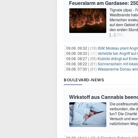
Feueralarm am Gardasee: 25
Tignale (dpa) -
Waldbrands habe
Menschen evakui
auf dem Gebiet d
den ersten Stun
[…]
(00)
09.08. 09:32 |
(10)
ISW: Moskau plant Angri
09.08. 08:33 |
(00)
Verletzte bei Angriff au
09.08. 08:27 |
(05)
Kubicki drängt auf Ende
09.08. 08:22 |
(01)
Sonnenschein mit lokal
09.08. 07:30 |
(01)
Wasserarme Donau wird
BOULEVARD-NEWS
Wirkstoff aus Cannabis beend
Die posttraumati
verbunden, die 
tun? Die Charité
Versuch und wurd
natürlichem Weg 
09.08. 10:11 |
(05)
6 Flaschen Rotwein (Vin