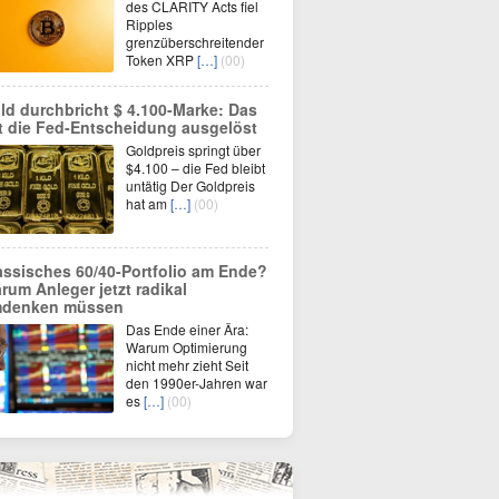
des CLARITY Acts fiel
Ripples
grenzüberschreitender
Token XRP
[…]
(00)
ld durchbricht $ 4.100-Marke: Das
t die Fed-Entscheidung ausgelöst
Goldpreis springt über
$4.100 – die Fed bleibt
untätig Der Goldpreis
hat am
[…]
(00)
assisches 60/40-Portfolio am Ende?
rum Anleger jetzt radikal
denken müssen
Das Ende einer Ära:
Warum Optimierung
nicht mehr zieht Seit
den 1990er-Jahren war
es
[…]
(00)