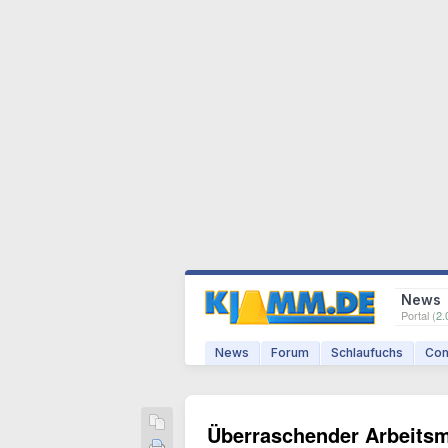
News
Portal (
2.
News
Forum
Schlaufuchs
Com
Überraschender Arbeitsm