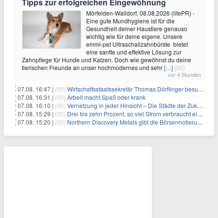
Tipps zur erfolgreichen Eingewöhnung
Mörfelden-Walldorf, 08.08.2026 (lifePR) -
Eine gute Mundhygiene ist für die
Gesundheit deiner Haustiere genauso
wichtig wie für deine eigene. Unsere
emmi-pet Ultraschallzahnbürste bietet
eine sanfte und effektive Lösung zur
Zahnpflege für Hunde und Katzen. Doch wie gewöhnst du deine
tierischen Freunde an unser hochmodernes und sehr
[…]
(00)
vor 4 Stunden
07.08. 16:47 |
(00)
Wirtschaftsstaatssekretär Thomas Dörflinger besucht Handwerksbetrieb im Kammerbezirk Freiburg
07.08. 16:31 |
(00)
Arbeit macht Spaß oder krank
07.08. 16:10 |
(00)
Vernetzung in jeder Hinsicht – Die Städte der Zukunft sind grün-blau
07.08. 15:29 |
(00)
Drei bis zehn Prozent, so viel Strom verbraucht ein Aufzug im Gebäude
07.08. 15:20 |
(00)
Northern Discovery Metals gibt die Börsennotierung an der Frankfurter Wertpapierbörse bekannt