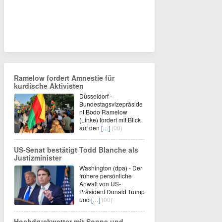
Ramelow fordert Amnestie für
kurdische Aktivisten
Düsseldorf -
Bundestagsvizepräside
nt Bodo Ramelow
(Linke) fordert mit Blick
auf den
[…]
(00)
US-Senat bestätigt Todd Blanche als
Justizminister
Washington (dpa) - Der
frühere persönliche
Anwalt von US-
Präsident Donald Trump
und
[…]
(00)
Hochdruckwetter mit Sonne und