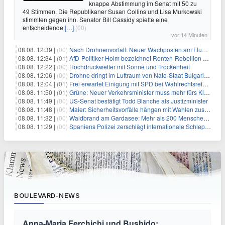
knappe Abstimmung im Senat mit 50 zu
49 Stimmen. Die Republikaner Susan Collins und Lisa Murkowski
stimmten gegen ihn. Senator Bill Cassidy spielte eine
entscheidende
[…]
(00)
vor 14 Minuten
08.08. 12:39 |
(00)
Nach Drohnenvorfall: Neuer Wachposten am Flughafen
08.08. 12:34 |
(01)
AfD-Politiker Holm bezeichnet Renten-Rebellion als "Rollenspiel"
08.08. 12:22 |
(00)
Hochdruckwetter mit Sonne und Trockenheit
08.08. 12:06 |
(00)
Drohne dringt im Luftraum von Nato-Staat Bulgarien ein
08.08. 12:04 |
(01)
Frei erwartet Einigung mit SPD bei Wahlrechtsreform
08.08. 11:50 |
(01)
Grüne: Neuer Verkehrsminister muss mehr fürs Klima tun
08.08. 11:49 |
(00)
US-Senat bestätigt Todd Blanche als Justizminister
08.08. 11:48 |
(00)
Maier: Sicherheitsvorfälle hängen mit Wahlen zusammen
08.08. 11:32 |
(00)
Waldbrand am Gardasee: Mehr als 200 Menschen evakuiert
08.08. 11:29 |
(00)
Spaniens Polizei zerschlägt internationale Schlepperbande
BOULEVARD-NEWS
Anna-Maria Ferchichi und Bushido: