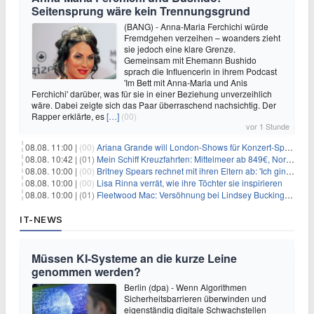
Seitensprung wäre kein Trennungsgrund
(BANG) - Anna-Maria Ferchichi würde
Fremdgehen verzeihen – woanders zieht
sie jedoch eine klare Grenze.
Gemeinsam mit Ehemann Bushido
sprach die Influencerin in ihrem Podcast
'Im Bett mit Anna-Maria und Anis
Ferchichi' darüber, was für sie in einer Beziehung unverzeihlich
wäre. Dabei zeigte sich das Paar überraschend nachsichtig. Der
Rapper erklärte, es
[…]
(00)
vor 1 Stunde
08.08. 11:00 |
(00)
Ariana Grande will London-Shows für Konzert-Special filmen
08.08. 10:42 |
(01)
Mein Schiff Kreuzfahrten: Mittelmeer ab 849€, Norwegen ab 999€ p.P.
08.08. 10:00 |
(00)
Britney Spears rechnet mit ihren Eltern ab: 'Ich ging zwei Monate lang auf die Knie und weinte'
08.08. 10:00 |
(00)
Lisa Rinna verrät, wie ihre Töchter sie inspirieren
08.08. 10:00 |
(01)
Fleetwood Mac: Versöhnung bei Lindsey Buckingham und Stevie Nicks
IT-NEWS
Müssen KI-Systeme an die kurze Leine
genommen werden?
Berlin (dpa) - Wenn Algorithmen
Sicherheitsbarrieren überwinden und
eigenständig digitale Schwachstellen