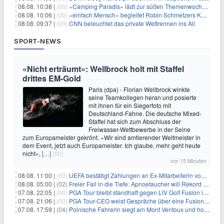
08.08. 10:38 |
(00)
«Camping Paradis» lädt zur süßen Themenwoche ein
08.08. 10:06 |
(00)
«einfach Mensch» begleitet Robin Schmetzers Kampf gegen eine seltene Krankheit
08.08. 09:37 |
(00)
CNN beleuchtet das private Wettrennen ins All
SPORT-NEWS
«Nicht erträumt»: Wellbrock holt mit Staffel
drittes EM-Gold
Paris (dpa) - Florian Wellbrock winkte
seine Teamkollegen heran und posierte
mit ihnen für ein Siegerfoto mit
Deutschland-Fahne. Die deutsche Mixed-
Staffel hat sich zum Abschluss der
Freiwasser-Wettbewerbe in der Seine
zum Europameister gekrönt. «Wir sind amtierender Weltmeister in
dem Event, jetzt auch Europameister. Ich glaube, mehr geht heute
nicht»,
[…]
(00)
vor 15 Minuten
08.08. 11:00 |
(00)
UEFA bestätigt Zahlungen an Ex-Mitarbeiterin von Infantino
08.08. 05:00 |
(02)
Freier Fall in die Tiefe: Apnoetaucher will Rekord brechen
07.08. 22:05 |
(00)
PGA Tour bleibt standhaft gegen LIV Golf Fusion in einem sich wandelnden Sportumfeld
07.08. 21:06 |
(00)
PGA Tour-CEO weist Gespräche über eine Fusion mit LIV Golf zurück und bekräftigt die Wettbewerbslandschaft
07.08. 17:59 |
(04)
Polnische Fahrerin siegt am Mont Ventoux und holt Tour-Gelb