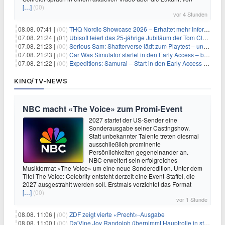
[…]
(00)
vor 4 Stunden
08.08. 07:41 |
(00)
THQ Nordic Showcase 2026 – Erhaltet mehr Informationen
07.08. 21:24 |
(01)
Ubisoft feiert das 25-jährige Jubiläum der Tom Clancy’s Ghost Recon-Reihe
07.08. 21:23 |
(00)
Serious Sam: Shatterverse lädt zum Playtest – und erscheint schon bald!
07.08. 21:23 |
(00)
Car Was Simulator startet in den Early Access – bald gehts los!
07.08. 21:22 |
(00)
Expeditions: Samurai – Start in den Early Access ab heute im feudalen Japan
KINO/TV-NEWS
NBC macht «The Voice» zum Promi-Event
2027 startet der US-Sender eine
Sonderausgabe seiner Castingshow.
Statt unbekannter Talente treten diesmal
ausschließlich prominente
Persönlichkeiten gegeneinander an.
NBC erweitert sein erfolgreiches
Musikformat «The Voice» um eine neue Sonderedition. Unter dem
Titel The Voice: Celebrity entsteht derzeit eine Event-Staffel, die
2027 ausgestrahlt werden soll. Erstmals verzichtet das Format
[…]
(00)
vor 1 Stunde
08.08. 11:06 |
(00)
ZDF zeigt vierte «Precht»-Ausgabe
08.08. 11:00 |
(00)
Da'Vine Joy Randolph übernimmt Hauptrolle in starbesetzter schwarzer Komödie