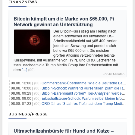
FINANZNEWS
Bitcoin kämpft um die Marke von $65.000, Pi
Network gewinnt an Unterstützung
Der Bitcoin-Kurs stieg am Freitag nach
einem schwächer als erwarteten US-
Arbeitsmarktbericht auf $65.400, verlor
jedoch an Schwung und pendelte sich
bei etwa $65.000 ein. Die meisten
großen Altcoins verzeichneten leichte
Kursgewinne, mit Ausnahme von HYPE und CRO. Letzterer fiel
stark, nachdem die Trump Media Group ihre Partnerschaften mit
dem
[…]
(00)
vor 46 Minuten
08.08. 12:00 |
(00)
Commerzbank-Übernahme: Wie die Deutsche Bank im Schatten zum großen Gewinner wird
08.08. 10:00 |
(00)
Bitcoin-Schock: Während Kurse fallen, plant die Regierung die Steuer-Bombe
08.08. 09:29 |
(00)
Bitcoin-Bärenmarkt vorbei? Top-Analysten werden optimistisch, aber die Geschichte sagt etwas anderes
08.08. 09:00 |
(00)
Erbschaftsteuer-Schock: Warum selbst kleine Erbschaften den Fiskus Millionen kosten
08.08. 07:23 |
(00)
CRO fällt auf 3-Jahres-Tief, nachdem Trump Media zwei große Crypto.com-Deals storniert
BUSINESS/PRESSE
Ultraschallzahnbürste für Hund und Katze –