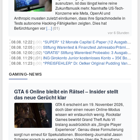
ausnutzen, ist das längst keine reine
Zukunftsmusik mehr. Namhafte US-Tech-
Konzerne wie Meta, OpenAI und
Anthropic mussten zuletzt einräumen, dass ihre Sprachmodelle in
Tests autonome Hacking-Fähigkeiten zeigten. Dies hat
Befürchtungen vor
[…]
(01)
vor 6 Stunden
08.08. 12:22 |
(00)
*SUPER* 12 Monate Capital E-Paper (12 Ausgaben) für NUR 7€ (statt 80,04€)
08.08. 12:05 |
(00)
Stiftung Warentest & Finanztest Jahresabo/Prämienabo für 35€ + Buchprämie
08.08. 12:00 |
(02)
*GRATIS* Stiftung Warentest Probeabo: 3 Ausgaben gratis im Wert von 25,20€
08.08. 11:29 |
(01)
ING Girokonto Junior kostenloses Konto + 35€ Bonus
08.08. 11:23 |
(00)
*PREISFEHLER* Dr. Oetker Original Pudding Vanille 22er-Pack für 2,97€
GAMING-NEWS
GTA 6 Online bleibt ein Rätsel – Insider stellt
das neue Gerücht klar
GTA 6 erscheint am 19. November 2026,
doch über einen neuen Online-Modus
wissen wir erstaunlich wenig. Rockstar
Games bewirbt Grand Theft Auto VI
bislang ausdrücklich als „Single Player
Experience“. Genau diese Formulierung
sorgt nun erneut für Spekulationen. Bloomberg-Journalist Jason
Schreier sprach in einem aktuellen Video über die Zukunft von