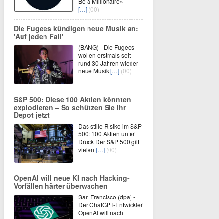
Be a Millionaire»
[…]
(00)
Die Fugees kündigen neue Musik an:
'Auf jeden Fall'
(BANG) - Die Fugees
wollen erstmals seit
rund 30 Jahren wieder
neue Musik
[…]
(00)
S&P 500: Diese 100 Aktien könnten
explodieren – So schützen Sie Ihr
Depot jetzt
Das stille Risiko im S&P
500: 100 Aktien unter
Druck Der S&P 500 gilt
vielen
[…]
(00)
OpenAI will neue KI nach Hacking-
Vorfällen härter überwachen
San Francisco (dpa) -
Der ChatGPT-Entwickler
OpenAI will nach