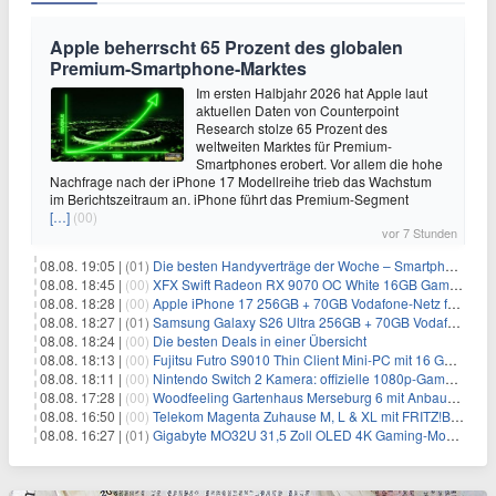
Apple beherrscht 65 Prozent des globalen
Premium-Smartphone-Marktes
Im ersten Halbjahr 2026 hat Apple laut
aktuellen Daten von Counterpoint
Research stolze 65 Prozent des
weltweiten Marktes für Premium-
Smartphones erobert. Vor allem die hohe
Nachfrage nach der iPhone 17 Modellreihe trieb das Wachstum
im Berichtszeitraum an. iPhone führt das Premium-Segment
[…]
(00)
vor 7 Stunden
08.08. 19:05 |
(01)
Die besten Handyverträge der Woche – Smartphone-Tarife & SIM-Only im Überblick
08.08. 18:45 |
(00)
XFX Swift Radeon RX 9070 OC White 16GB Gaming-Grafikkarte für 579€
08.08. 18:28 |
(00)
Apple iPhone 17 256GB + 70GB Vodafone-Netz für 34,99€/Monat (effektiv 6,41€/Monat)
08.08. 18:27 |
(01)
Samsung Galaxy S26 Ultra 256GB + 70GB Vodafone-Netz für 34,99€/Monat (effektiv 4,74€/Monat)
08.08. 18:24 |
(00)
Die besten Deals in einer Übersicht
08.08. 18:13 |
(00)
Fujitsu Futro S9010 Thin Client Mini-PC mit 16 GB RAM für 100€
08.08. 18:11 |
(00)
Nintendo Switch 2 Kamera: offizielle 1080p-GameChat-Kamera für 19,99€
08.08. 17:28 |
(00)
Woodfeeling Gartenhaus Merseburg 6 mit Anbaudach für 1.048€
08.08. 16:50 |
(00)
Telekom Magenta Zuhause M, L & XL mit FRITZ!Box 7690 für 1€ und 220€ Bonus (effektiv ab 19,74€/Monat)
08.08. 16:27 |
(01)
Gigabyte MO32U 31,5 Zoll OLED 4K Gaming-Monitor für 549€