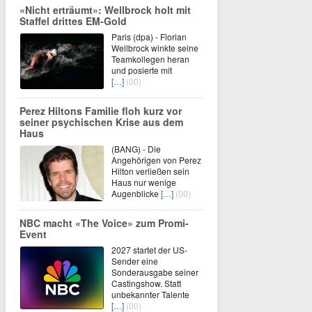
«Nicht erträumt»: Wellbrock holt mit
Staffel drittes EM-Gold
Paris (dpa) - Florian
Wellbrock winkte seine
Teamkollegen heran
und posierte mit
[…]
(00)
Perez Hiltons Familie floh kurz vor
seiner psychischen Krise aus dem
Haus
(BANG) - Die
Angehörigen von Perez
Hilton verließen sein
Haus nur wenige
Augenblicke
[…]
(00)
NBC macht «The Voice» zum Promi-
Event
2027 startet der US-
Sender eine
Sonderausgabe seiner
Castingshow. Statt
unbekannter Talente
[…]
(00)