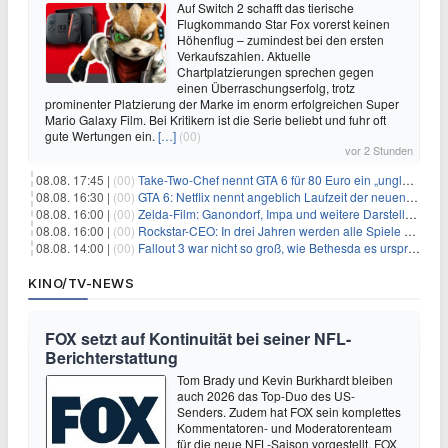
Auf Switch 2 schafft das tierische
Flugkommando Star Fox vorerst keinen
Höhenflug – zumindest bei den ersten
Verkaufszahlen. Aktuelle
Chartplatzierungen sprechen gegen
einen Überraschungserfolg, trotz
prominenter Platzierung der Marke im enorm erfolgreichen Super
Mario Galaxy Film. Bei Kritikern ist die Serie beliebt und fuhr oft
gute Wertungen ein.
[…]
(00)
vor 2 Stunden
08.08. 17:45 |
(00)
Take-Two-Chef nennt GTA 6 für 80 Euro ein „unglaubliches Schnäppchen“
08.08. 16:30 |
(00)
GTA 6: Netflix nennt angeblich Laufzeit der neuen Gameplay-Präsentation
08.08. 16:00 |
(00)
Zelda-Film: Ganondorf, Impa und weitere Darsteller sollen feststehen
08.08. 16:00 |
(00)
Rockstar-CEO: In drei Jahren werden alle Spiele gestreamt
08.08. 14:00 |
(00)
Fallout 3 war nicht so groß, wie Bethesda es ursprünglich wollte
KINO/TV-NEWS
FOX setzt auf Kontinuität bei seiner NFL-
Berichterstattung
Tom Brady und Kevin Burkhardt bleiben
auch 2026 das Top-Duo des US-
Senders. Zudem hat FOX sein komplettes
Kommentatoren- und Moderatorenteam
für die neue NFL-Saison vorgestellt. FOX