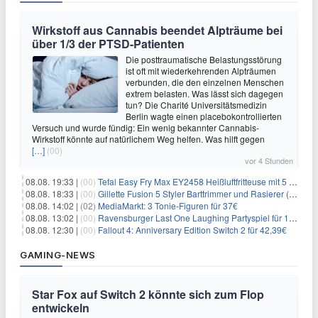
Wirkstoff aus Cannabis beendet Alpträume bei
über 1/3 der PTSD-Patienten
Die posttraumatische Belastungsstörung
ist oft mit wiederkehrenden Alpträumen
verbunden, die den einzelnen Menschen
extrem belasten. Was lässt sich dagegen
tun? Die Charité Universitätsmedizin
Berlin wagte einen placebokontrollierten
Versuch und wurde fündig: Ein wenig bekannter Cannabis-
Wirkstoff könnte auf natürlichem Weg helfen. Was hilft gegen
[…]
(00)
vor 4 Stunden
08.08. 19:33 |
(00)
Tefal Easy Fry Max EY2458 Heißluftfritteuse mit 5 Litern für 64,99€
08.08. 18:33 |
(00)
Gillette Fusion 5 Styler Barttrimmer und Rasierer (All in One) für 16€
08.08. 14:02 |
(02)
MediaMarkt: 3 Tonie-Figuren für 37€
08.08. 13:02 |
(00)
Ravensburger Last One Laughing Partyspiel für 14,04€
08.08. 12:30 |
(00)
Fallout 4: Anniversary Edition Switch 2 für 42,39€
GAMING-NEWS
Star Fox auf Switch 2 könnte sich zum Flop
entwickeln