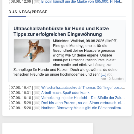
08.08. 12:09 |
(00)
Bitcoin kämpft um die Marke von $65.000, Pi Network gewinnt an Unterstützung
BUSINESS/PRESSE
Ultraschallzahnbürste für Hund und Katze –
Tipps zur erfolgreichen Eingewöhnung
Mörfelden-Walldorf, 08.08.2026 (lifePR) -
Eine gute Mundhygiene ist für die
Gesundheit deiner Haustiere genauso
wichtig wie für deine eigene. Unsere
emmi-pet Ultraschallzahnbürste bietet
eine sanfte und effektive Lösung zur
Zahnpflege für Hunde und Katzen. Doch wie gewöhnst du deine
tierischen Freunde an unser hochmodernes und sehr
[…]
(00)
vor 12 Stunden
07.08. 16:47 |
(00)
Wirtschaftsstaatssekretär Thomas Dörflinger besucht Handwerksbetrieb im Kammerbezirk Freiburg
07.08. 16:31 |
(00)
Arbeit macht Spaß oder krank
07.08. 16:10 |
(00)
Vernetzung in jeder Hinsicht – Die Städte der Zukunft sind grün-blau
07.08. 15:29 |
(00)
Drei bis zehn Prozent, so viel Strom verbraucht ein Aufzug im Gebäude
07.08. 15:20 |
(00)
Northern Discovery Metals gibt die Börsennotierung an der Frankfurter Wertpapierbörse bekannt