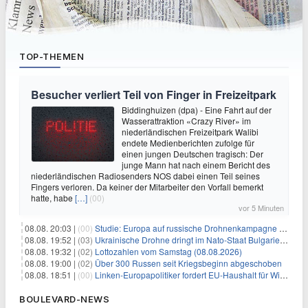
TOP-THEMEN
Besucher verliert Teil von Finger in Freizeitpark
Biddinghuizen (dpa) - Eine Fahrt auf der
Wasserattraktion «Crazy River» im
niederländischen Freizeitpark Walibi
endete Medienberichten zufolge für
einen jungen Deutschen tragisch: Der
junge Mann hat nach einem Bericht des
niederländischen Radiosenders NOS dabei einen Teil seines
Fingers verloren. Da keiner der Mitarbeiter den Vorfall bemerkt
hatte, habe
[…]
(00)
vor 5 Minuten
08.08. 20:03 |
(00)
Studie: Europa auf russische Drohnenkampagne unzureichend vorbereitet
08.08. 19:52 |
(03)
Ukrainische Drohne dringt im Nato-Staat Bulgarien ein
08.08. 19:32 |
(02)
Lottozahlen vom Samstag (08.08.2026)
08.08. 19:00 |
(02)
Über 300 Russen seit Kriegsbeginn abgeschoben
08.08. 18:51 |
(00)
Linken-Europapolitiker fordert EU-Haushalt für Wirtschaftsumbau
BOULEVARD-NEWS