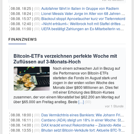
08.08. 18:25 |
(00)
Autofahrer fährt in Italien in Gruppe von Radlern
08.08. 18:24 |
(00)
Lionel Messis Vater Jorge im Alter von 68 Jahren gestorben
08.08. 15:37 |
(05)
Blackout stoppt Apnoetaucher kurz vor Tiefenrekord
08.08. 12:40 |
(00)
«Nicht erträumt»: Wellbrock holt mit Staffel drittes EM-Gold
08.08. 11:00 |
(00)
UEFA bestätigt Zahlungen an Ex-Mitarbeiterin von Infantino
FINANZNEWS
Bitcoin-ETFs verzeichnen perfekte Woche mit
Zuflüssen auf 3-Monats-Hoch
Nach einem schwachen Juli in Bezug auf
die Performance von Bitcoin-ETFs
starteten die Fonds im August stark und
zogen in der ersten vollen Woche des
Monats über $800 Millionen an. Dies fiel
mit einer Erholung des Bitcoin-Kurses
zusammen, der von einem Monatstief bei $62.200 am Montag auf
über $65.000 am Freitag anstieg. Beste
[…]
(00)
vor 1 Stunde
08.08. 18:00 |
(00)
Das Vermächtnis eines Bankiers: Wie Johann Friedrich Städel sein Imperium unsterblich machte
08.08. 16:11 |
(00)
Cardano (ADA) steigt um 18% in einer Woche: Steht ein Kurs von $0,30 bevor?
08.08. 14:00 |
(00)
DAX knackt erneut Rekordmarke – Zalando-Aktie crasht nach Quartalszahlen
08.08. 13:55 |
(00)
Bhutan setzt Bitcoin-Verkäufe fort: Aktuelle BTC-Transaktionen