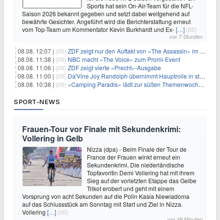
Sports hat sein On-Air-Team für die NFL-
Saison 2026 bekannt gegeben und setzt dabei weitgehend auf
bewährte Gesichter. Angeführt wird die Berichterstattung erneut
vom Top-Team um Kommentator Kevin Burkhardt und Ex-
[…]
(00)
vor 7 Stunden
08.08. 12:07 |
(00)
ZDF zeigt nur den Auftakt von «The Assassin» im Fernsehen
08.08. 11:38 |
(00)
NBC macht «The Voice» zum Promi-Event
08.08. 11:06 |
(00)
ZDF zeigt vierte «Precht»-Ausgabe
08.08. 11:00 |
(00)
Da'Vine Joy Randolph übernimmt Hauptrolle in starbesetzter schwarzer Komödie
08.08. 10:38 |
(00)
«Camping Paradis» lädt zur süßen Themenwoche ein
SPORT-NEWS
Frauen-Tour vor Finale mit Sekundenkrimi:
Vollering in Gelb
Nizza (dpa) - Beim Finale der Tour de
France der Frauen winkt erneut ein
Sekundenkrimi. Die niederländische
Topfavoritin Demi Vollering hat mit ihrem
Sieg auf der vorletzten Etappe das Gelbe
Trikot erobert und geht mit einem
Vorsprung von acht Sekunden auf die Polin Kasia Niewiadoma
auf das Schlussstück am Sonntag mit Start und Ziel in Nizza.
Vollering
[…]
(00)
vor 49 Minuten