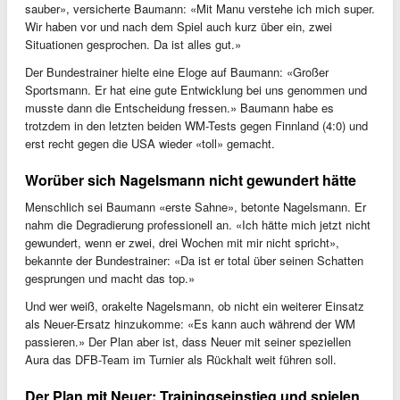
sauber», versicherte Baumann: «Mit Manu verstehe ich mich super.
Wir haben vor und nach dem Spiel auch kurz über ein, zwei
Situationen gesprochen. Da ist alles gut.»
Der Bundestrainer hielte eine Eloge auf Baumann: «Großer
Sportsmann. Er hat eine gute Entwicklung bei uns genommen und
musste dann die Entscheidung fressen.» Baumann habe es
trotzdem in den letzten beiden WM-Tests gegen Finnland (4:0) und
erst recht gegen die USA wieder «toll» gemacht.
Worüber sich Nagelsmann nicht gewundert hätte
Menschlich sei Baumann «erste Sahne», betonte Nagelsmann. Er
nahm die Degradierung professionell an. «Ich hätte mich jetzt nicht
gewundert, wenn er zwei, drei Wochen mit mir nicht spricht»,
bekannte der Bundestrainer: «Da ist er total über seinen Schatten
gesprungen und macht das top.»
Und wer weiß, orakelte Nagelsmann, ob nicht ein weiterer Einsatz
als Neuer-Ersatz hinzukomme: «Es kann auch während der WM
passieren.» Der Plan aber ist, dass Neuer mit seiner speziellen
Aura das DFB-Team im Turnier als Rückhalt weit führen soll.
Der Plan mit Neuer: Trainingseinstieg und spielen