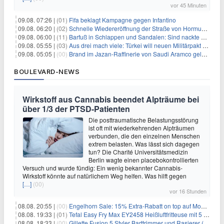
vor 45 Minuten
09.08. 07:26 |
(01)
Fifa beklagt Kampagne gegen Infantino
09.08. 06:20 |
(02)
Schnelle Wiedereröffnung der Straße von Hormus ungewiss
09.08. 06:00 |
(11)
Barfuß in Schlappen und Sandalen: Sind nackte Füße eklig?
09.08. 05:55 |
(03)
Aus drei mach viele: Türkei will neuen Militärpakt erweitern
09.08. 05:05 |
(00)
Brand im Jazan-Raffinerie von Saudi Aramco gelöscht: Auswirkungen auf die Energiemärkte
BOULEVARD-NEWS
Wirkstoff aus Cannabis beendet Alpträume bei
über 1/3 der PTSD-Patienten
Die posttraumatische Belastungsstörung
ist oft mit wiederkehrenden Alpträumen
verbunden, die den einzelnen Menschen
extrem belasten. Was lässt sich dagegen
tun? Die Charité Universitätsmedizin
Berlin wagte einen placebokontrollierten
Versuch und wurde fündig: Ein wenig bekannter Cannabis-
Wirkstoff könnte auf natürlichem Weg helfen. Was hilft gegen
[…]
(00)
vor 16 Stunden
08.08. 20:55 |
(00)
Engelhorn Sale: 15% Extra-Rabatt on top auf Mode- und Sport-Artikel
08.08. 19:33 |
(01)
Tefal Easy Fry Max EY2458 Heißluftfritteuse mit 5 Litern für 64,99€
08.08. 18:33 |
(00)
Gillette Fusion 5 Styler Barttrimmer und Rasierer (All in One) für 16€