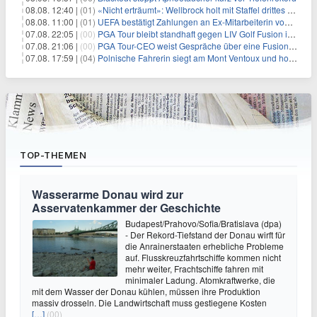
08.08. 12:40 |
(01)
«Nicht erträumt»: Wellbrock holt mit Staffel drittes EM-Gold
08.08. 11:00 |
(01)
UEFA bestätigt Zahlungen an Ex-Mitarbeiterin von Infantino
07.08. 22:05 |
(00)
PGA Tour bleibt standhaft gegen LIV Golf Fusion in einem sich wandelnden Sportumfeld
07.08. 21:06 |
(00)
PGA Tour-CEO weist Gespräche über eine Fusion mit LIV Golf zurück und bekräftigt die Wettbewerbslandschaft
07.08. 17:59 |
(04)
Polnische Fahrerin siegt am Mont Ventoux und holt Tour-Gelb
TOP-THEMEN
Wasserarme Donau wird zur
Asservatenkammer der Geschichte
Budapest/Prahovo/Sofia/Bratislava (dpa)
- Der Rekord-Tiefstand der Donau wirft für
die Anrainerstaaten erhebliche Probleme
auf. Flusskreuzfahrtschiffe kommen nicht
mehr weiter, Frachtschiffe fahren mit
minimaler Ladung. Atomkraftwerke, die
mit dem Wasser der Donau kühlen, müssen ihre Produktion
massiv drosseln. Die Landwirtschaft muss gestiegene Kosten
[…]
(00)