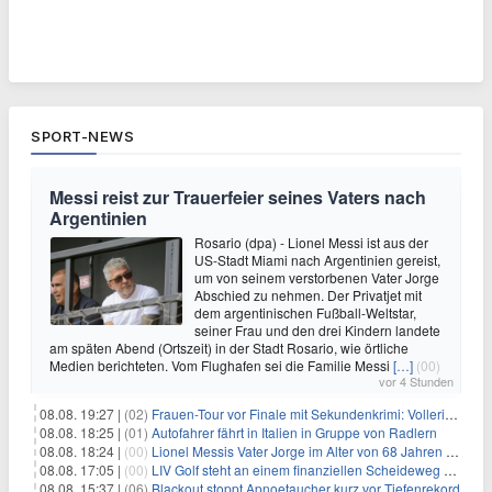
SPORT-NEWS
Messi reist zur Trauerfeier seines Vaters nach
Argentinien
Rosario (dpa) - Lionel Messi ist aus der
US-Stadt Miami nach Argentinien gereist,
um von seinem verstorbenen Vater Jorge
Abschied zu nehmen. Der Privatjet mit
dem argentinischen Fußball-Weltstar,
seiner Frau und den drei Kindern landete
am späten Abend (Ortszeit) in der Stadt Rosario, wie örtliche
Medien berichteten. Vom Flughafen sei die Familie Messi
[…]
(00)
vor 4 Stunden
08.08. 19:27 |
(02)
Frauen-Tour vor Finale mit Sekundenkrimi: Vollering in Gelb
08.08. 18:25 |
(01)
Autofahrer fährt in Italien in Gruppe von Radlern
08.08. 18:24 |
(00)
Lionel Messis Vater Jorge im Alter von 68 Jahren gestorben
08.08. 17:05 |
(00)
LIV Golf steht an einem finanziellen Scheideweg auf der Suche nach neuen Investitionen
08.08. 15:37 |
(06)
Blackout stoppt Apnoetaucher kurz vor Tiefenrekord