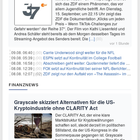
sich das ZDF einem Phänomen, das vor
allem Jugendliche betrifft. Am Dienstag,
15. September, um 22.15 Uhr zeigt das
ZDF die Dokumentation „Klicks um jeden
Preis – Wenn TikTok-Challenges zur
Gefahr werden“ der Reihe 37°. Der Film von Kathi Liesenfeld und
Andrea Schäfer steht bereits ab dem Morgen desselben Tages im
Streaming-Angebot des Senders bereit. Die
[…]
(00)
vor 1 Stunde
09.08. 06:40 |
(00)
Carrie Underwood singt weiter für die NFL
09.08. 05:39 |
(00)
ESPN setzt auf Kontinuität im College Football
08.08. 16:58 |
(00)
Abschreiben geht weiter: Quotenmeter liefert die Vorlagen
08.08. 12:39 |
(00)
FOX setzt auf Kontinuität bei seiner NFL-Berichterstattung
08.08. 12:07 |
(02)
ZDF zeigt nur den Auftakt von «The Assassin» im Fernsehen
FINANZNEWS
Grayscale skizziert Alternativen für die US-
Kryptoindustrie ohne CLARITY Act
Der CLARITY Act, der eine klare
Marktstruktur für Kryptowährungen
schaffen soll, steckt derzeit im politischen
Stillstand, da der US-Kongress in die
Sommerpause gegangen ist. Grayscale
hat jedoch einen alternativen Plan für die