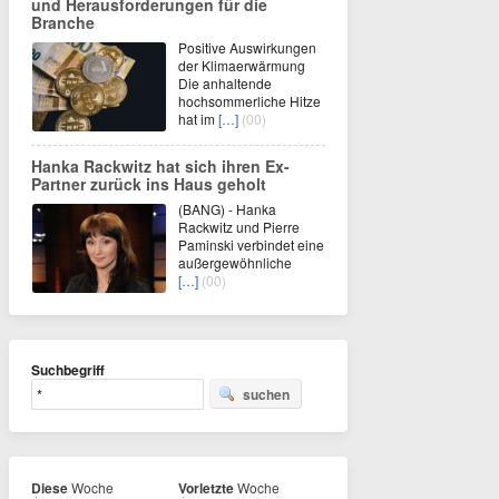
und Herausforderungen für die
Branche
Positive Auswirkungen
der Klimaerwärmung
Die anhaltende
hochsommerliche Hitze
hat im
[…]
(00)
Hanka Rackwitz hat sich ihren Ex-
Partner zurück ins Haus geholt
(BANG) - Hanka
Rackwitz und Pierre
Paminski verbindet eine
außergewöhnliche
[…]
(00)
Suchbegriff
suchen
Diese
Woche
Vorletzte
Woche