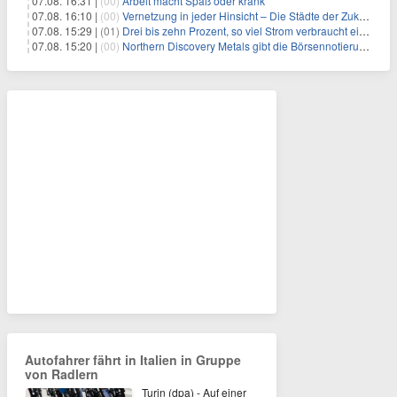
07.08. 16:31 |
(00)
Arbeit macht Spaß oder krank
07.08. 16:10 |
(00)
Vernetzung in jeder Hinsicht – Die Städte der Zukunft sind grün-blau
07.08. 15:29 |
(01)
Drei bis zehn Prozent, so viel Strom verbraucht ein Aufzug im Gebäude
07.08. 15:20 |
(00)
Northern Discovery Metals gibt die Börsennotierung an der Frankfurter Wertpapierbörse bekannt
Autofahrer fährt in Italien in Gruppe
von Radlern
Turin (dpa) - Auf einer