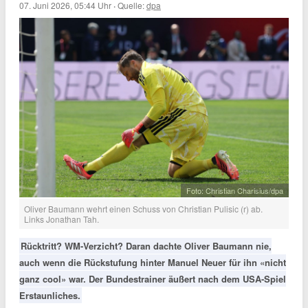
07. Juni 2026, 05:44 Uhr
·
Quelle:
dpa
Foto: Christian Charisius/dpa
Oliver Baumann wehrt einen Schuss von Christian Pulisic (r) ab.
Links Jonathan Tah.
Rücktritt? WM-Verzicht? Daran dachte Oliver Baumann nie,
auch wenn die Rückstufung hinter Manuel Neuer für ihn «nicht
ganz cool» war. Der Bundestrainer äußert nach dem USA-Spiel
Erstaunliches.