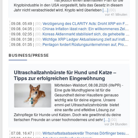
Kryptoindustrie in den USA vorgestellt, falls das Gesetz in diesem
Jahr nicht verabschiedet wird. Krypto wird überleben
[…]
(00)
vor 41 Minuten
09.08. 05:49 |
(00)
Verzögerung des CLARITY Acts: Droht XRP ein Fall unter die $1-Marke?
09.08. 04:35 |
(00)
Chinas Inflation lässt nach: Ein willkommenes Zeichen für Investoren angesichts der Folgen des Öl-Schocks
09.08. 02:35 |
(00)
Koreas Aktienmarkt stabilisiert sich, da gehebelte Positionen abgebaut werden
09.08. 01:38 |
(00)
Wichtige XRP Ledger Aktualisierung zielt auf institutionelle Akzeptanz ab
09.08. 01:35 |
(00)
Pentagon fordert Rüstungsunternehmen auf, Produktion angesichts eskalierender globaler Spannungen zu steigern
BUSINESS/PRESSE
Ultraschallzahnbürste für Hund und Katze –
Tipps zur erfolgreichen Eingewöhnung
Mörfelden-Walldorf, 08.08.2026 (lifePR) -
Eine gute Mundhygiene ist für die
Gesundheit deiner Haustiere genauso
wichtig wie für deine eigene. Unsere
emmi-pet Ultraschallzahnbürste bietet
eine sanfte und effektive Lösung zur
Zahnpflege für Hunde und Katzen. Doch wie gewöhnst du deine
tierischen Freunde an unser hochmodernes und sehr
[…]
(00)
vor 24 Stunden
07.08. 16:47 |
(00)
Wirtschaftsstaatssekretär Thomas Dörflinger besucht Handwerksbetrieb im Kammerbezirk Freiburg