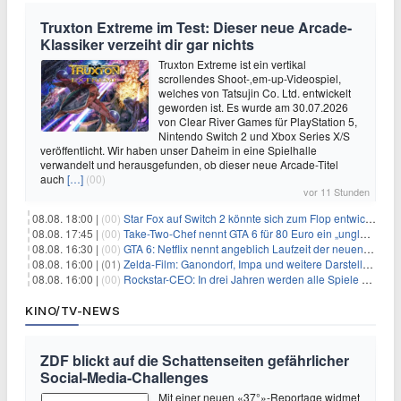
Truxton Extreme im Test: Dieser neue Arcade-
Klassiker verzeiht dir gar nichts
Truxton Extreme ist ein vertikal
scrollendes Shoot-‚em-up-Videospiel,
welches von Tatsujin Co. Ltd. entwickelt
geworden ist. Es wurde am 30.07.2026
von Clear River Games für PlayStation 5,
Nintendo Switch 2 und Xbox Series X/S
veröffentlicht. Wir haben unser Daheim in eine Spielhalle
verwandelt und herausgefunden, ob dieser neue Arcade-Titel
auch
[…]
(00)
vor 11 Stunden
08.08. 18:00 |
(00)
Star Fox auf Switch 2 könnte sich zum Flop entwickeln
08.08. 17:45 |
(00)
Take-Two-Chef nennt GTA 6 für 80 Euro ein „unglaubliches Schnäppchen“
08.08. 16:30 |
(00)
GTA 6: Netflix nennt angeblich Laufzeit der neuen Gameplay-Präsentation
08.08. 16:00 |
(01)
Zelda-Film: Ganondorf, Impa und weitere Darsteller sollen feststehen
08.08. 16:00 |
(00)
Rockstar-CEO: In drei Jahren werden alle Spiele gestreamt
KINO/TV-NEWS
ZDF blickt auf die Schattenseiten gefährlicher
Social-Media-Challenges
Mit einer neuen «37°»-Reportage widmet