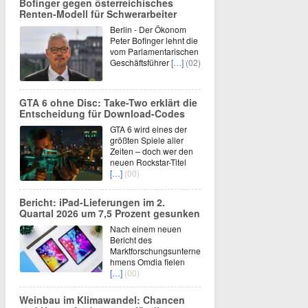
Bofinger gegen österreichisches
Renten-Modell für Schwerarbeiter
Berlin - Der Ökonom
Peter Bofinger lehnt die
vom Parlamentarischen
Geschäftsführer
[…]
(02)
GTA 6 ohne Disc: Take-Two erklärt die
Entscheidung für Download-Codes
GTA 6 wird eines der
größten Spiele aller
Zeiten – doch wer den
neuen Rockstar-Titel
[…]
(00)
Bericht: iPad-Lieferungen im 2.
Quartal 2026 um 7,5 Prozent gesunken
Nach einem neuen
Bericht des
Marktforschungsunterne
hmens Omdia fielen
[…]
(00)
Weinbau im Klimawandel: Chancen