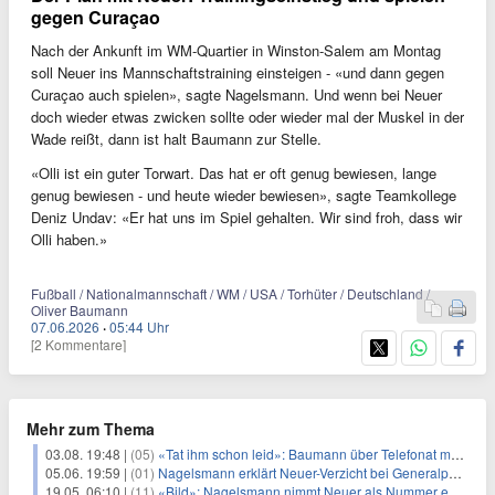
gegen Curaçao
Nach der Ankunft im WM-Quartier in Winston-Salem am Montag
soll Neuer ins Mannschaftstraining einsteigen - «und dann gegen
Curaçao auch spielen», sagte Nagelsmann. Und wenn bei Neuer
doch wieder etwas zwicken sollte oder wieder mal der Muskel in der
Wade reißt, dann ist halt Baumann zur Stelle.
«Olli ist ein guter Torwart. Das hat er oft genug bewiesen, lange
genug bewiesen - und heute wieder bewiesen», sagte Teamkollege
Deniz Undav: «Er hat uns im Spiel gehalten. Wir sind froh, dass wir
Olli haben.»
Fußball / Nationalmannschaft / WM / USA / Torhüter / Deutschland /
Oliver Baumann
07.06.2026
·
05:44 Uhr
[2 Kommentare]
Mehr zum Thema
03.08. 19:48 |
(05)
«Tat ihm schon leid»: Baumann über Telefonat mit Nagelsmann
05.06. 19:59 |
(01)
Nagelsmann erklärt Neuer-Verzicht bei Generalprobe
19.05. 06:10 |
(11)
«Bild»: Nagelsmann nimmt Neuer als Nummer eins mit zur WM