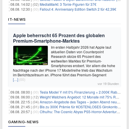
08.08. 14:02 |
(02)
MediaMarkt: 3 Tonie-Figuren für 37€
08.08. 12:30 |
(00)
Fallout 4: Anniversary Edition Switch 2 für 42,39€
IT-NEWS
Apple beherrscht 65 Prozent des globalen
Premium-Smartphone-Marktes
Im ersten Halbjahr 2026 hat Apple laut
aktuellen Daten von Counterpoint
Research stolze 65 Prozent des
weltweiten Marktes für Premium-
Smartphones erobert. Vor allem die hohe
Nachfrage nach der iPhone 17 Modellreihe trieb das Wachstum
im Berichtszeitraum an. iPhone führt das Premium-Segment
[…]
(00)
vor 19 Stunden
09.08. 08:00 |
(00)
Tesla Model Y mit 0% Finanzierung + 2.000€ Rabatt für 38.970€
09.08. 06:00 |
(12)
Weight Watchers Angebot: 12 Monate mit 75% Rabatt ab 6,25€/Monat
08.08. 22:15 |
(04)
Amazon-Angebote des Tages – jeden Abend neue Deals zum Stöbern
08.08. 21:45 |
(01)
Bis zu 300€ Prämie für KOSTENLOSES Girokonto bei der Santander – 50€ schon nach 1 Woche!
08.08. 20:57 |
(00)
Cthulhu: The Cosmic Abyss PS5-Horror-Adventure für 27,99€
GAMING-NEWS