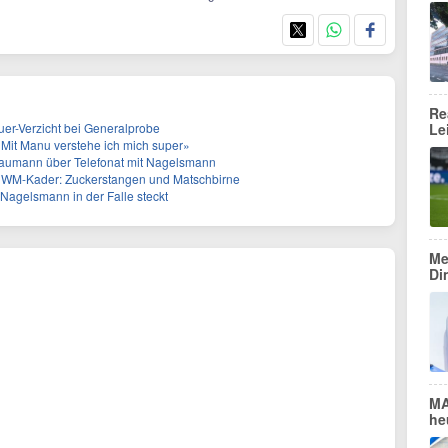
Re
er-Verzicht bei Generalprobe
Le
it Manu verstehe ich mich super»
 Baumann über Telefonat mit Nagelsmann
 WM-Kader: Zuckerstangen und Matschbirne
agelsmann in der Falle steckt
Me
Di
MA
he