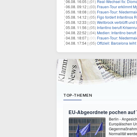
06.08. 16:05 |
(01)
Real-Wechsel fix: Dioma
06.08. 09:12 |
(03)
Frauen-Tour erklimmt M
05.08. 18:08 |
(03)
Frauen-Tour: Niedermai
05.08. 14:12 |
(05)
Figo fordert Infantinos R
05.08. 12:33 |
(03)
Wellbrock verblüfft und 
05.08. 11:56 |
(05)
Infantino beruft Krisen
04.08. 22:52 |
(04)
Medien: Infantino beruf
04.08. 18:07 |
(00)
Frauen-Tour: Niedermaie
04.08. 17:54 |
(05)
Offiziell: Barcelona lei
TOP-THEMEN
EU-Abgeordnete pochen auf 
Berlin - Angesic
Europäischen Un
Gegenmaßnahmen. 
Normalität werden