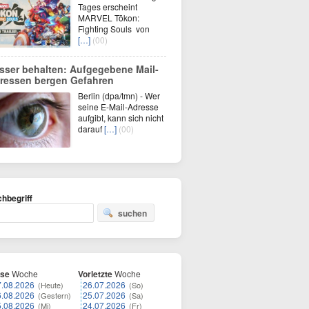
Tages erscheint
MARVEL Tōkon:
Fighting Souls von
[…]
(00)
sser behalten: Aufgegebene Mail-
ressen bergen Gefahren
Berlin (dpa/tmn) - Wer
seine E-Mail-Adresse
aufgibt, kann sich nicht
darauf
[…]
(00)
hbegriff
suchen
ese
Woche
Vorletzte
Woche
7.08.2026
26.07.2026
(Heute)
(So)
6.08.2026
25.07.2026
(Gestern)
(Sa)
5.08.2026
24.07.2026
(Mi)
(Fr)