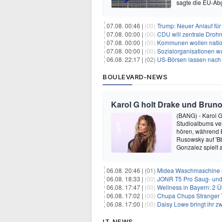
sagte die EU-Ab
07.08. 00:46 |
(00)
Trump: Neuer Anlauf fü
07.08. 00:00 |
(00)
CDU will zentrale Droh
07.08. 00:00 |
(00)
Kommunen wollen nation
07.08. 00:00 |
(00)
Sozialorganisationen w
06.08. 22:17 |
(02)
US-Börsen lassen nach - 
BOULEVARD-NEWS
Karol G holt Drake und Bruno
(BANG) - Karol G 
Studioalbums ver
hören, während B
Rusowsky auf 'Bb
Gonzalez spielt
06.08. 20:46 |
(01)
Midea Waschmaschine 8
06.08. 18:33 |
(00)
JONR T5 Pro Saug- und 
06.08. 17:47 |
(00)
Wellness in Bayern: 2 Über
06.08. 17:02 |
(00)
Chupa Chups Stranger T
06.08. 17:00 |
(00)
Daisy Lowe bringt ihr zw
IT-NEWS