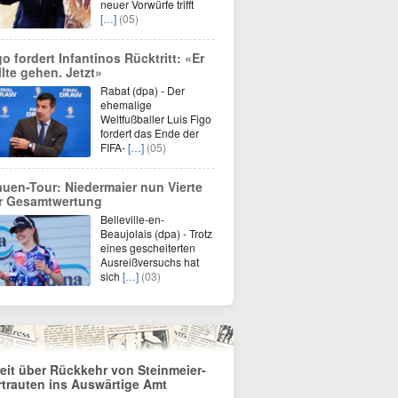
neuer Vorwürfe trifft
[…]
(05)
go fordert Infantinos Rücktritt: «Er
llte gehen. Jetzt»
Rabat (dpa) - Der
ehemalige
Weltfußballer Luis Figo
fordert das Ende der
FIFA-
[…]
(05)
auen-Tour: Niedermaier nun Vierte
r Gesamtwertung
Belleville-en-
Beaujolais (dpa) - Trotz
eines gescheiterten
Ausreißversuchs hat
sich
[…]
(03)
reit über Rückkehr von Steinmeier-
rtrauten ins Auswärtige Amt