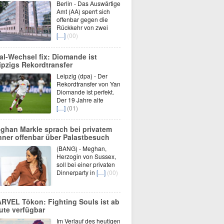
Berlin - Das Auswärtige
Amt (AA) sperrt sich
offenbar gegen die
Rückkehr von zwei
[…]
(00)
al-Wechsel fix: Diomande ist
ipzigs Rekordtransfer
Leipzig (dpa) - Der
Rekordtransfer von Yan
Diomande ist perfekt.
Der 19 Jahre alte
[…]
(01)
ghan Markle sprach bei privatem
nner offenbar über Palastbesuch
(BANG) - Meghan,
Herzogin von Sussex,
soll bei einer privaten
Dinnerparty in
[…]
(00)
RVEL Tōkon: Fighting Souls ist ab
ute verfügbar
Im Verlauf des heutigen