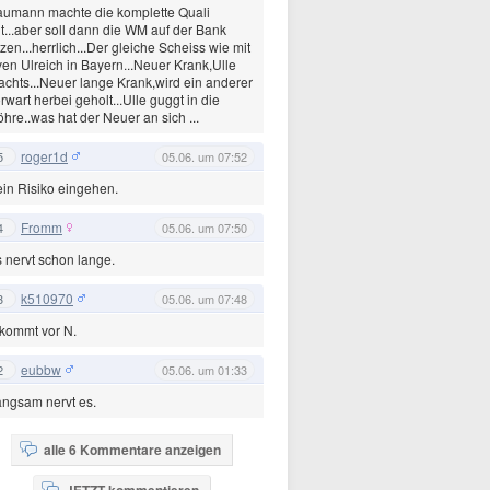
umann machte die komplette Quali
t...aber soll dann die WM auf der Bank
tzen...herrlich...Der gleiche Scheiss wie mit
en Ulreich in Bayern...Neuer Krank,Ulle
chts...Neuer lange Krank,wird ein anderer
rwart herbei geholt...Ulle guggt in die
hre..was hat der Neuer an sich ...
roger1d
5
05.06. um 07:52
in Risiko eingehen.
Fromm
4
05.06. um 07:50
 nervt schon lange.
k510970
3
05.06. um 07:48
kommt vor N.
eubbw
2
05.06. um 01:33
ngsam nervt es.
alle 6 Kommentare anzeigen