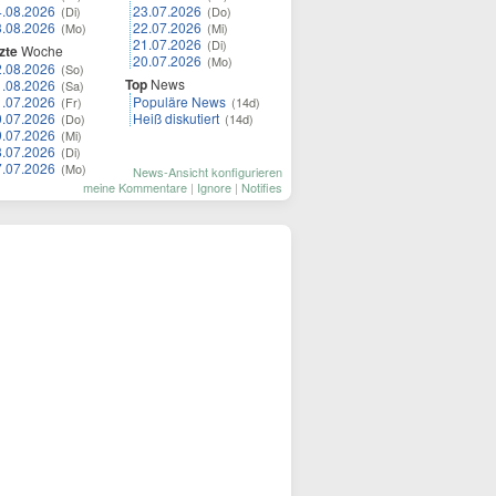
4.08.2026
23.07.2026
(Di)
(Do)
3.08.2026
22.07.2026
(Mo)
(Mi)
21.07.2026
(Di)
zte
Woche
20.07.2026
(Mo)
2.08.2026
(So)
Top
News
1.08.2026
(Sa)
1.07.2026
Populäre News
(Fr)
(14d)
0.07.2026
Heiß diskutiert
(Do)
(14d)
9.07.2026
(Mi)
8.07.2026
(Di)
7.07.2026
(Mo)
News-Ansicht konfigurieren
meine Kommentare
|
Ignore
|
Notifies