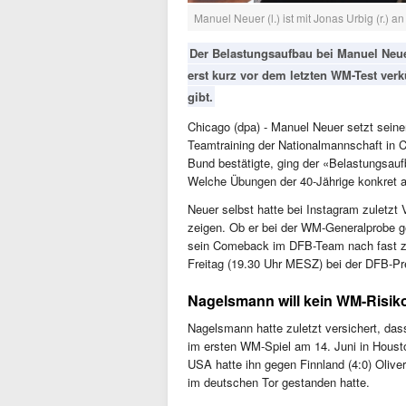
Manuel Neuer (l.) ist mit Jonas Urbig (r.)
Der Belastungsaufbau bei Manuel Neue
erst kurz vor dem letzten WM-Test ve
gibt.
Chicago (dpa) - Manuel Neuer setzt sein
Teamtraining der Nationalmannschaft in C
Bund bestätigte, ging der «Belastungsauf
Welche Übungen der 40-Jährige konkret ab
Neuer selbst hatte bei Instagram zuletzt
zeigen. Ob er bei der WM-Generalprobe 
sein Comeback im DFB-Team nach fast zwe
Freitag (19.30 Uhr MESZ) bei der DFB-P
Nagelsmann will kein WM-Risik
Nagelsmann hatte zuletzt versichert, das
im ersten WM-Spiel am 14. Juni in Houst
USA hatte ihn gegen Finnland (4:0) Olive
im deutschen Tor gestanden hatte.