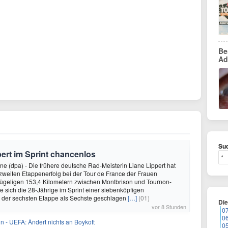
Be
Ad
Suc
pert im Sprint chancenlos
e (dpa) - Die frühere deutsche Rad-Meisterin Liane Lippert hat
zweiten Etappenerfolg bei der Tour de France der Frauen
hügeligen 153,4 Kilometern zwischen Montbrison und Tournon-
 sich die 28-Jährige im Sprint einer siebenköpfigen
i der sechsten Etappe als Sechste geschlagen
[…]
(01)
Di
vor 8 Stunden
0
0
in - UEFA: Ändert nichts an Boykott
0