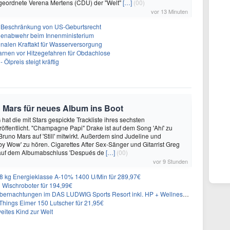
geordnete Verena Mertens (CDU) der "Welt"
[…]
(00)
vor 13 Minuten
r Beschränkung von US-Geburtsrecht
nenabwehr beim Innenministerium
alen Kraftakt für Wasserversorgung
arnen vor Hitzegefahren für Obdachlose
Ölpreis steigt kräftig
 Mars für neues Album ins Boot
hat die mit Stars gespickte Trackliste ihres sechsten
öffentlicht. "Champagne Papi" Drake ist auf dem Song 'Ahí' zu
runo Mars auf 'Still' mitwirkt. Außerdem sind Judeline und
y Wow' zu hören. Cigarettes After Sex-Sänger und Gitarrist Greg
 auf dem Albumabschluss 'Después de
[…]
(00)
vor 9 Stunden
 kg Energieklasse A-10% 1400 U/Min für 289,97€
Wischroboter für 194,99€
nachtungen im DAS LUDWIG Sports Resort inkl. HP + Wellness ab 174€ p.P.
hings Eimer 150 Lutscher für 21,95€
eites Kind zur Welt