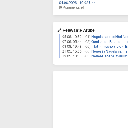
04.06.2026
·
19:02 Uhr
[6 Kommentare]
🔗 Relevante Artikel
05.06. 19:59 |
(01)
Nagelsmann erklärt Neu
07.06. 05:44 |
(02)
Gentleman Baumann: «M
03.08. 19:48 |
(05)
«Tat ihm schon leid»:
21.05. 15:36 |
(00)
Neuer in Nagelsmanns
19.05. 13:30 |
(05)
Neuer-Debatte: Warum N