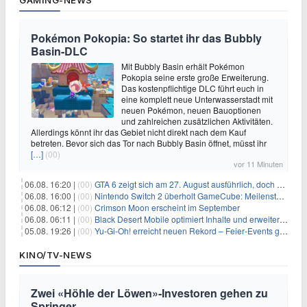
GAMING-NEWS
Pokémon Pokopia: So startet ihr das Bubbly
Basin-DLC
Mit Bubbly Basin erhält Pokémon
Pokopia seine erste große Erweiterung.
Das kostenpflichtige DLC führt euch in
eine komplett neue Unterwasserstadt mit
neuen Pokémon, neuen Bauoptionen
und zahlreichen zusätzlichen Aktivitäten.
Allerdings könnt ihr das Gebiet nicht direkt nach dem Kauf
betreten. Bevor sich das Tor nach Bubbly Basin öffnet, müsst ihr
[…]
(00)
vor 11 Minuten
06.08. 16:20 |
(00)
GTA 6 zeigt sich am 27. August ausführlich, doch Netflix bekommt sechs Stunden Vorsprung
06.08. 16:00 |
(00)
Nintendo Switch 2 überholt GameCube: Meilenstein schon nach kurzer Zeit erreicht
06.08. 06:12 |
(00)
Crimson Moon erscheint im September
06.08. 06:11 |
(00)
Black Desert Mobile optimiert Inhalte und erweitert Treasure Access
05.08. 19:26 |
(00)
Yu‑Gi‑Oh! erreicht neuen Rekord – Feier‑Events gestartet
KINO/TV-NEWS
Zwei «Höhle der Löwen»-Investoren gehen zu
Springer