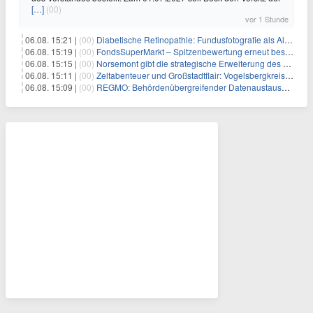
[…]
(00)
vor 1 Stunde
06.08. 15:21 |
(00)
Diabetische Retinopathie: Fundusfotografie als Alternative zur Ophthalmoskopie
06.08. 15:19 |
(00)
FondsSuperMarkt – Spitzenbewertung erneut bestätigt
06.08. 15:15 |
(00)
Norsemont gibt die strategische Erweiterung des Konzessionspakets Choquelimpie auf 9.048 Hektar bekannt
06.08. 15:11 |
(00)
Zeltabenteuer und Großstadtflair: Vogelsbergkreis blickt auf zwei erfolgreiche Sommerfreizeiten zurück
06.08. 15:09 |
(00)
REGMO: Behördenübergreifender Datenaustausch für Millionen Bürger:innen – Teil 1