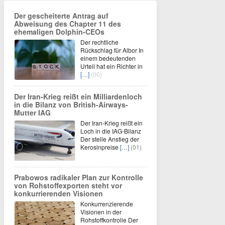
Der gescheiterte Antrag auf
Abweisung des Chapter 11 des
ehemaligen Dolphin-CEOs
Der rechtliche
Rückschlag für Albor In
einem bedeutenden
Urteil hat ein Richter in
[…]
(00)
Der Iran-Krieg reißt ein Milliardenloch
in die Bilanz von British-Airways-
Mutter IAG
Der Iran-Krieg reißt ein
Loch in die IAG-Bilanz
Der steile Anstieg der
Kerosinpreise
[…]
(01)
Prabowos radikaler Plan zur Kontrolle
von Rohstoffexporten steht vor
konkurrierenden Visionen
Konkurrenzierende
Visionen in der
Rohstoffkontrolle Der