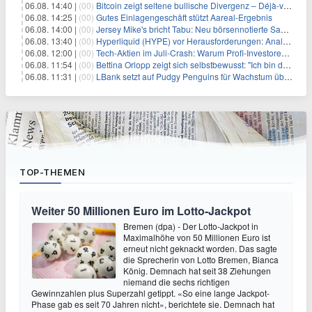
06.08. 14:40 |
(00)
Bitcoin zeigt seltene bullische Divergenz – Déjà-vu für BTC?
06.08. 14:25 |
(00)
Gutes Einlagengeschäft stützt Aareal-Ergebnis
06.08. 14:00 |
(00)
Jersey Mike's bricht Tabu: Neu börsennotierte Sandwich-Kette startet Millionen-Offensive in digitales Marketing
06.08. 13:40 |
(00)
Hyperliquid (HYPE) vor Herausforderungen: Analysten erwarten kurzfristigen Kursrückgang
06.08. 12:00 |
(00)
Tech-Aktien im Juli-Crash: Warum Profi-Investoren jetzt zugreifen – Stresstest statt Bärenmarkt
06.08. 11:54 |
(00)
Bettina Orlopp zeigt sich selbstbewusst: "Ich bin die Vorstandsvorsitzende"
06.08. 11:31 |
(00)
LBank setzt auf Pudgy Penguins für Wachstum über den Handel hinaus
TOP-THEMEN
Weiter 50 Millionen Euro im Lotto-Jackpot
Bremen (dpa) - Der Lotto-Jackpot in
Maximalhöhe von 50 Millionen Euro ist
erneut nicht geknackt worden. Das sagte
die Sprecherin von Lotto Bremen, Bianca
König. Demnach hat seit 38 Ziehungen
niemand die sechs richtigen
Gewinnzahlen plus Superzahl getippt. «So eine lange Jackpot-
Phase gab es seit 70 Jahren nicht», berichtete sie. Demnach hat