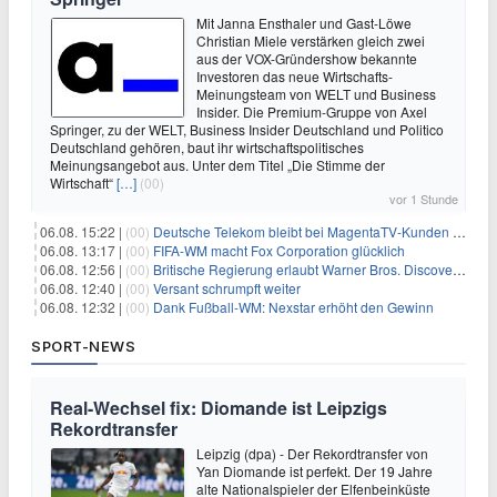
Mit Janna Ensthaler und Gast-Löwe
Christian Miele verstärken gleich zwei
aus der VOX-Gründershow bekannte
Investoren das neue Wirtschafts-
Meinungsteam von WELT und Business
Insider. Die Premium-Gruppe von Axel
Springer, zu der WELT, Business Insider Deutschland und Politico
Deutschland gehören, baut ihr wirtschaftspolitisches
Meinungsangebot aus. Unter dem Titel „Die Stimme der
Wirtschaft“
[…]
(00)
vor 1 Stunde
06.08. 15:22 |
(00)
Deutsche Telekom bleibt bei MagentaTV-Kunden vage
06.08. 13:17 |
(00)
FIFA-WM macht Fox Corporation glücklich
06.08. 12:56 |
(00)
Britische Regierung erlaubt Warner Bros. Discovery-Übernahme
06.08. 12:40 |
(00)
Versant schrumpft weiter
06.08. 12:32 |
(00)
Dank Fußball-WM: Nexstar erhöht den Gewinn
SPORT-NEWS
Real-Wechsel fix: Diomande ist Leipzigs
Rekordtransfer
Leipzig (dpa) - Der Rekordtransfer von
Yan Diomande ist perfekt. Der 19 Jahre
alte Nationalspieler der Elfenbeinküste