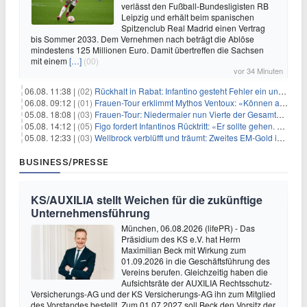
verlässt den Fußball-Bundesligisten RB
Leipzig und erhält beim spanischen
Spitzenclub Real Madrid einen Vertrag
bis Sommer 2033. Dem Vernehmen nach beträgt die Ablöse
mindestens 125 Millionen Euro. Damit übertreffen die Sachsen
mit einem
[…]
(00)
vor 34 Minuten
06.08. 11:38 |
(02)
Rückhalt in Rabat: Infantino gesteht Fehler ein und droht
06.08. 09:12 |
(01)
Frauen-Tour erklimmt Mythos Ventoux: «Können alles schaffen»
05.08. 18:08 |
(03)
Frauen-Tour: Niedermaier nun Vierte der Gesamtwertung
05.08. 14:12 |
(05)
Figo fordert Infantinos Rücktritt: «Er sollte gehen. Jetzt»
05.08. 12:33 |
(03)
Wellbrock verblüfft und träumt: Zweites EM-Gold in Paris
BUSINESS/PRESSE
KS/AUXILIA stellt Weichen für die zukünftige
Unternehmensführung
München, 06.08.2026 (lifePR) - Das
Präsidium des KS e.V. hat Herrn
Maximilian Beck mit Wirkung zum
01.09.2026 in die Geschäftsführung des
Vereins berufen. Gleichzeitig haben die
Aufsichtsräte der AUXILIA Rechtsschutz-
Versicherungs-AG und der KS Versicherungs-AG ihn zum Mitglied
des Vorstandes bestellt. Zum 01.07.2027 soll Beck den Vorsitz der