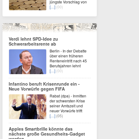
jüngste Vorschlag von
[…]
(00)
Verdi lehnt SPD-Idee zu
Schwerarbeitsrente ab
Berlin - In der Debatte
über einen früheren
Renteneintritt nach 45
Berufsjahren lehnt
[…]
(00)
Infantino beruft Krisenrunde ein -
Neue Vorwürfe gegen FIFA
Rabat (dpa) - Inmitten
der schwersten Krise
seiner Amtszeit und
neuer Vorwürfe trifft
[…]
(05)
Apples Smartbrille könnte das
nächste große Gesundheits-Gadget
werden