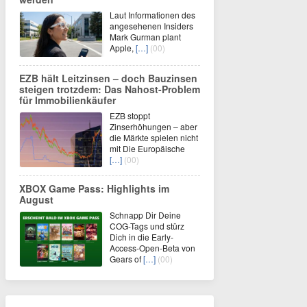
Laut Informationen des
angesehenen Insiders
Mark Gurman plant
Apple,
[…]
(00)
EZB hält Leitzinsen – doch Bauzinsen
steigen trotzdem: Das Nahost-Problem
für Immobilienkäufer
EZB stoppt
Zinserhöhungen – aber
die Märkte spielen nicht
mit Die Europäische
[…]
(00)
XBOX Game Pass: Highlights im
August
Schnapp Dir Deine
COG-Tags und stürz
Dich in die Early-
Access-Open-Beta von
Gears of
[…]
(00)