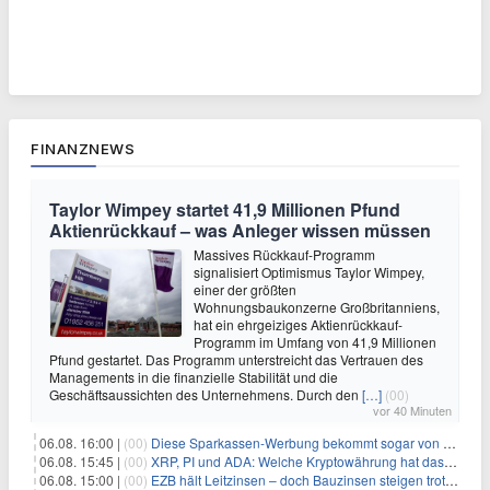
FINANZNEWS
Taylor Wimpey startet 41,9 Millionen Pfund
Aktienrückkauf – was Anleger wissen müssen
Massives Rückkauf-Programm
signalisiert Optimismus Taylor Wimpey,
einer der größten
Wohnungsbaukonzerne Großbritanniens,
hat ein ehrgeiziges Aktienrückkauf-
Programm im Umfang von 41,9 Millionen
Pfund gestartet. Das Programm unterstreicht das Vertrauen des
Managements in die finanzielle Stabilität und die
Geschäftsaussichten des Unternehmens. Durch den
[…]
(00)
vor 40 Minuten
06.08. 16:00 |
(00)
Diese Sparkassen-Werbung bekommt sogar von der Konkurrenz Lob
06.08. 15:45 |
(00)
XRP, PI und ADA: Welche Kryptowährung hat das größte Potenzial im nächsten Bullenmarkt?
06.08. 15:00 |
(00)
EZB hält Leitzinsen – doch Bauzinsen steigen trotzdem: Das Nahost-Problem für Immobilienkäufer