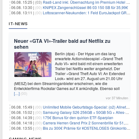
06.08. 15:25 |
(03)
Rasti-Land inkl. Übernachtung im Premium Hotel ab 69€ p.P.
06.08. 13:30 |
(00)
KNIPEX Zangenschlüssel 86 03 150 SB für 35,99€
06.08. 13:11 |
(00)
Lottoscanner-Neukunden: 1 Feld EuroJackpot GRATIS spielen
IT-NEWS
Neuer «GTA VI»-Trailer bald auf Netflix zu
sehen
Berlin (dpa) - Der Hype um das lang
erwartete Actionvideospiel «Grand Theft
Auto VI» wird bald mit einem erweiterten
Trailer bei Netflix weiter angeheizt. Der
Trailer «Grand Theft Auto VI: An Extended
Look» wird am 27. August um 21.00 Uhr
(MESZ) bei dem Streaminganbieter erscheinen, wie die
Entwicklerfirma Rockstar Games auf X ankündigte. Ebenso soll
[…]
(00)
vor 37 Minuten
06.08. 15:49 |
(00)
Unlimited Mobile Geburtstags-Special: (o2) Allnet-Flats ab 14,99€/Monat
06.08. 15:02 |
(00)
Samsung Galaxy S26 256GB + 50GB 5G + Alles-Flat im Vodafone-Netz für 19,99€/Monat – eff. 0,20€/Monat
06.08. 14:39 |
(00)
175€ Bonus für den quirion ETF-Sparplan
06.08. 14:18 |
(00)
Carrera Herren Grand Prix 2 Sonnenbrille für 51,55€
06.08. 13:55 |
(00)
Bis zu 300€ Prämie für KOSTENLOSES Girokonto bei der Santander – 50€ schon nach 1 Woche!