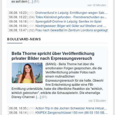
es seit dem
[…]
(01)
vor 12 Minuten
06.08. 16:23 |
(00)
Drohnenfund in Leipzig: Ermittlungen wegen Sabotage und Spionage
06.08. 16:22 |
(04)
Totes Kleinkind gefunden - Fremdverschulden ausgeschlossen
06.08. 16:18 |
(00)
Sprengstoff-Drohne in Leipzig: Semtex im Spiel
06.08. 16:04 |
(00)
Niedrigwasser: Bilger will Güter auf Straßen und Schienen bringen
06.08. 15:47 |
(02)
Frau nach Gewalttat im Zentrum Londons angeklagt
BOULEVARD-NEWS
Bella Thorne spricht über Veröffentlichung
privater Bilder nach Erpressungsversuch
(BANG) - Bella Thorne hat über die
emotionalen Folgen gesprochen, die die
Veröffentlichung privater Fotos nach
einem mutmaßlichen
Erpressungsversuch für sie hatte. Obwohl
ihre Entscheidung später eine FBI-
Ermittlung unterstützte, habe die öffentliche Reaktion sie "wirklich,
wirklich gebrochen", erklärte die Schauspielerin. Die ehemalige
Disney-Channel-
[…]
(01)
vor 3 Stunden
06.08. 16:35 |
(00)
Action-Trip in die Jochen Schweizer Arena inklusive Premium Hotel und Frühstück ab 59€ p.P.
06.08. 16:14 |
(00)
KNIPEX Zangenschlüssel 150 mm (86 03 150 SB) für 35,99€