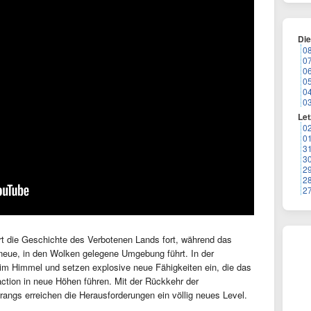
Di
0
0
0
0
0
0
Let
0
0
3
3
2
2
2
rt die Geschichte des Verbotenen Lands fort, während das
neue, in den Wolken gelegene Umgebung führt. In der
 im Himmel und setzen explosive neue Fähigkeiten ein, die das
ction in neue Höhen führen. Mit der Rückkehr der
rangs erreichen die Herausforderungen ein völlig neues Level.