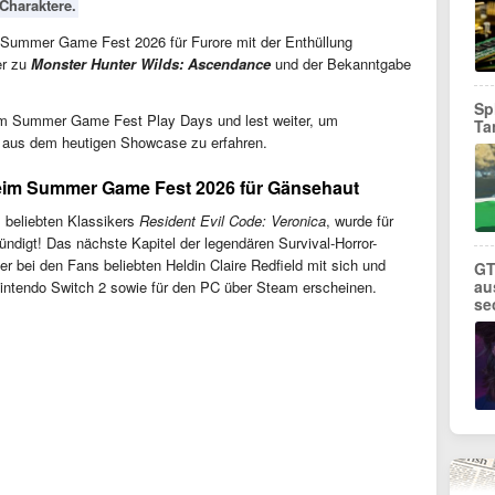
Charaktere.
Summer Game Fest 2026 für Furore mit der Enthüllung
er zu
Monster Hunter Wilds: Ascendance
und der Bekanntgabe
Sp
vom Summer Game Fest Play Days und lest weiter, um
Ta
g aus dem heutigen Showcase zu erfahren.
 beim Summer Game Fest 2026 für Gänsehaut
 beliebten Klassikers
Resident Evil Code: Veronica
, wurde für
igt! Das nächste Kapitel der legendären Survival-Horror-
er bei den Fans beliebten Heldin Claire Redfield mit sich und
GT
au
Nintendo Switch 2 sowie für den PC über Steam erscheinen.
se