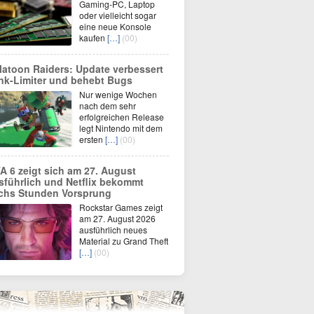
Gaming-PC, Laptop
oder vielleicht sogar
eine neue Konsole
kaufen
[…]
(00)
latoon Raiders: Update verbessert
nk-Limiter und behebt Bugs
Nur wenige Wochen
nach dem sehr
erfolgreichen Release
legt Nintendo mit dem
ersten
[…]
(00)
A 6 zeigt sich am 27. August
sführlich und Netflix bekommt
chs Stunden Vorsprung
Rockstar Games zeigt
am 27. August 2026
ausführlich neues
Material zu Grand Theft
[…]
(00)