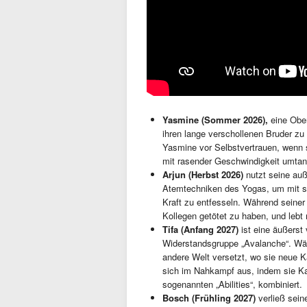
Yasmine (Sommer 2026),
eine Ober
ihren lange verschollenen Bruder zu 
Yasmine vor Selbstvertrauen, wenn 
mit rasender Geschwindigkeit umtanz
Arjun (Herbst 2026)
nutzt seine auß
Atemtechniken des Yogas, um mit se
Kraft zu entfesseln. Während seiner T
Kollegen getötet zu haben, und lebt
Tifa (Anfang 2027)
ist eine äußerst
Widerstandsgruppe „Avalanche“. Währ
andere Welt versetzt, wo sie neue K
sich im Nahkampf aus, indem sie Ka
sogenannten „Abilities“, kombiniert.
Bosch (Frühling 2027)
verließ sein