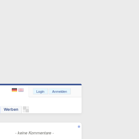
Login
Anmelden
Werben
- keine Kommentare -