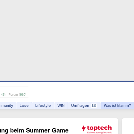
146
) · Forum (
960
)
munity
Lose
Lifestyle
WIN
Umfragen
Was ist klamm?
$$
nung beim Summer Game