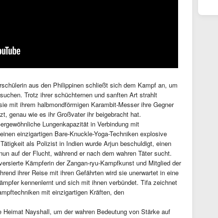
schülerin aus den Philippinen schließt sich dem Kampf an, um
suchen. Trotz ihrer schüchternen und sanften Art strahlt
sie mit ihrem halbmondförmigen Karambit-Messer ihre Gegner
t, genau wie es ihr Großvater ihr beigebracht hat.
ergewöhnliche Lungenkapazität in Verbindung mit
inen einzigartigen Bare-Knuckle-Yoga-Techniken explosive
ätigkeit als Polizist in Indien wurde Arjun beschuldigt, einen
 nun auf der Flucht, während er nach dem wahren Täter sucht.
 versierte Kämpferin der Zangan-ryu-Kampfkunst und Mitglied der
end ihrer Reise mit ihren Gefährten wird sie unerwartet in eine
ämpfer kennenlernt und sich mit ihnen verbündet. Tifa zeichnet
mpftechniken mit einzigartigen Kräften, den
e Heimat Nayshall, um der wahren Bedeutung von Stärke auf