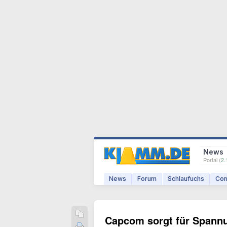
News
Portal (
2.
News
Forum
Schlaufuchs
Com
Capcom sorgt für Span