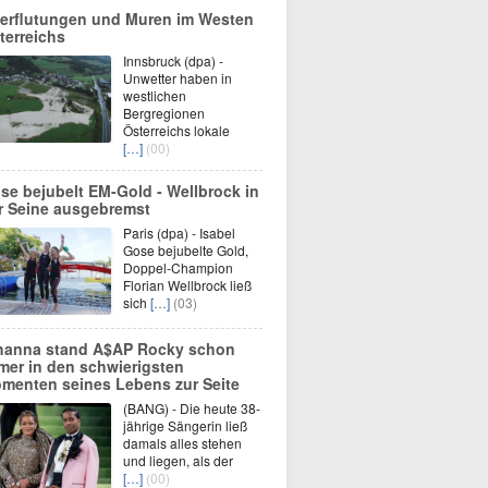
erflutungen und Muren im Westen
terreichs
Innsbruck (dpa) -
Unwetter haben in
westlichen
Bergregionen
Österreichs lokale
[…]
(00)
se bejubelt EM-Gold - Wellbrock in
r Seine ausgebremst
Paris (dpa) - Isabel
Gose bejubelte Gold,
Doppel-Champion
Florian Wellbrock ließ
sich
[…]
(03)
hanna stand A$AP Rocky schon
mer in den schwierigsten
menten seines Lebens zur Seite
(BANG) - Die heute 38-
jährige Sängerin ließ
damals alles stehen
und liegen, als der
[…]
(00)