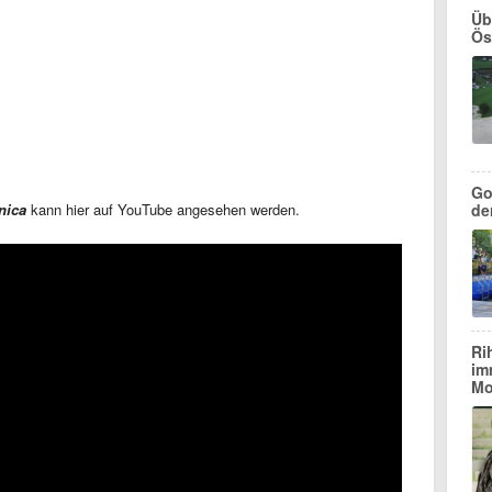
Üb
Ös
Go
de
nica
kann hier auf YouTube angesehen werden.
Ri
im
Mo